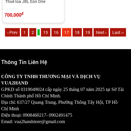
Thuê loa JBL Eon One
đ
700,000
‹ Prev
1
2
..
15
16
17
18
19
Next ›
Last ››
Thông Tin Liên Hệ
CÔNG TY TNHH THƯƠNG MẠI VÀ DỊCH VỤ
VUA2HAND
GPKD số
0319049024
cấp ngày 25 tháng 07 năm 2025 tại Sở Tài
Chính Thành phố Hồ Chí Minh.
Địa chỉ: 637/27 Quang Trung, Phường Thông Tây Hội, TP Hồ
Chí Minh
Điện thoại: 0908460217-
0902491475
Email: vua2handstore@gmail.com