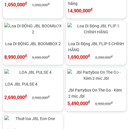
hãng
đ
1,050,000
đ
1,090,000
đ
14,900,000
-7%
-29%
Loa DI ĐỘNG JBL BOOMBOX 2
Loa Di Động JBL FLIP 5 CHÍNH
HÃNG
đ
đ
8,990,000
1,690,000
đ
đ
9,690,000
2,390,000
-10%
-21%
LOA JBL PULSE 4
Jbl Partybox On The Go - Kèm
2 mic Jbl
đ
2,690,000
đ
2,990,000
đ
5,490,000
đ
6,990,000