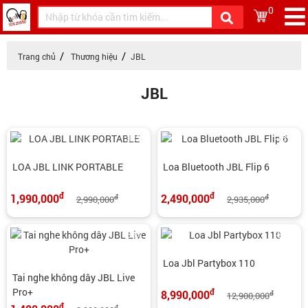
0
Trang chủ
Thương hiệu
JBL
JBL
-33%
-15%
LOA JBL LINK PORTABLE
Loa Bluetooth JBL Flip 6
đ
đ
1,990,000
2,490,000
đ
đ
2,990,000
2,935,000
-53%
-30%
Loa Jbl Partybox 110
Tai nghe không dây JBL Live
Pro+
đ
8,990,000
đ
12,900,000
đ
đ