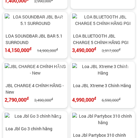
1,400,000
2,990,000
-5%
-11%
LOA SOUNDBAR JBL BAR 5.1
LOA BLUETOOTH JBL
SURROUND
CHARGE 5 CHÍNH HÃNG PGI
đ
đ
14,150,000
3,490,000
đ
đ
14,900,000
3,917,000
-20%
-24%
JBL CHARGE 4 CHÍNH HÃNG -
Loa JBL Xtreme 3 Chính Hãng
New
đ
đ
2,790,000
4,990,000
đ
đ
3,490,000
6,590,000
-4%
Loa Jbl Go 3 chính hãng
Loa Jbl Partybox 310 chính