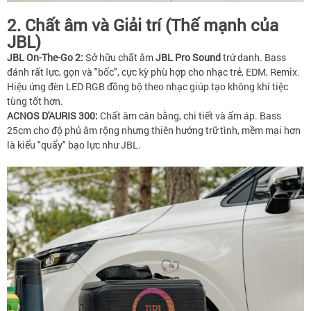
2. Chất âm và Giải trí (Thế mạnh của
JBL)
JBL On-The-Go 2:
Sở hữu chất âm
JBL Pro Sound
trứ danh. Bass
đánh rất lực, gọn và "bốc", cực kỳ phù hợp cho nhạc trẻ, EDM, Remix.
Hiệu ứng đèn LED RGB đồng bộ theo nhạc giúp tạo không khí tiệc
tùng tốt hơn.
ACNOS D'AURIS 300:
Chất âm cân bằng, chi tiết và ấm áp. Bass
25cm cho độ phủ âm rộng nhưng thiên hướng trữ tình, mềm mại hơn
là kiểu "quẩy" bạo lực như JBL.