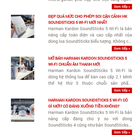
trời và giải trí đa năng.
Xem tiếp »
ĐẸP QUÁ MỨC CHO PHÉP! SOI CẬN CẢNH HK
SOUNDSTICKS 5 WI-FI MỚI NHẤT
Harman Kardon SoundSticks 5 Wi-Fi là bản
nâng cấp toàn diện và cao cấp nhất của
dòng loa SoundSticks biểu tượng. Không chỉ
giữ nguyên giá trị thẩm mỹ vượt thời gian,
Xem tiếp »
phiên bản này bổ sung Wi-Fi streaming
MỞ BÁN HARMAN KARDON SOUNDSTICKS 5
chuẩn Hi-Res cùng nâng cấp quan trọng..
WI-FI CHUẨN ÂM THANH MỚI
Harman Kardon SoundSticks 5 Wi-Fi là
dòng hệ thống loa để bàn cao cấp 2.1 kênh
thế hệ thứ 5 thuộc chuỗi sản phẩm
SoundSticks biểu tượng của thương hiệu
Xem tiếp »
Harman Kardon, tích hợp công nghệ kết nối
HARMAN KARDON SOUNDSTICKS 5 WI-FI CÓ
Wi-Fi streaming không dây chất lượng cao
GÌ MỚI? CÓ ĐÁNG XUỐNG TIỀN KHÔNG?
và..
Harman Kardon SoundSticks 5 Wi-Fi là bản
nâng cấp đáng chú ý so với dòng
SoundSticks 4 cũng như bản SoundSticks 5
tiêu chuẩn.
Xem tiếp »