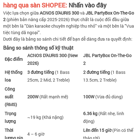
hàng qua sàn SHOPEE:
Nhấn vào đây
Việc lựa chọn giữa
ACNOS D'AURIS 300
và
JBL PartyBox On-The-Go
2
(phiên bản nâng cấp 2025-2026) thực chất là cuộc đối đầu giữa
một bên là "Dàn karaoke chuyên nghiệp thu nhỏ" và một bên là "Vua
tiệc tùng dã ngoại".
Dưới đây là bảng so sánh chi tiết để bạn dễ dàng đưa ra quyết định:
Bảng so sánh thông số kỹ thuật
ACNOS D'AURIS 300 (New
JBL PartyBox On-The-Go
Đặc điểm
2026)
2
Hệ thống
3 đường tiếng
(1 Bass
2 đường tiếng
(1 Bass
loa
25cm, 2 Mid, 2 Treble)
13.5cm, 2 Treble)
Công
suất
200W
(Rất mạnh mẽ)
100W
(Vừa đủ dùng)
(RMS)
Trọng
6.36 kg
(Rất nhẹ, linh
~19 kg (Khá nặng)
lượng
động)
Thời
Lên đến 15 giờ
(Pin có thể
4 – 6 giờ
lượng pin
tháo rời)