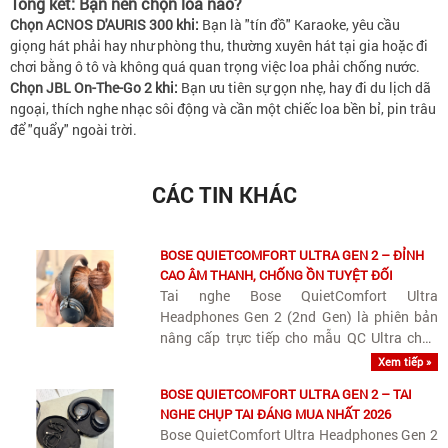
Tổng kết: Bạn nên chọn loa nào?
Chọn ACNOS D'AURIS 300 khi:
Bạn là "tín đồ" Karaoke, yêu cầu
giọng hát phải hay như phòng thu, thường xuyên hát tại gia hoặc đi
chơi bằng ô tô và không quá quan trọng việc loa phải chống nước.
Chọn JBL On-The-Go 2 khi:
Bạn ưu tiên sự gọn nhẹ, hay đi du lịch dã
ngoại, thích nghe nhạc sôi động và cần một chiếc loa bền bỉ, pin trâu
để "quẩy" ngoài trời.
CÁC TIN KHÁC
BOSE QUIETCOMFORT ULTRA GEN 2 – ĐỈNH
CAO ÂM THANH, CHỐNG ỒN TUYỆT ĐỐI
Tai nghe Bose QuietComfort Ultra
Headphones Gen 2 (2nd Gen) là phiên bản
nâng cấp trực tiếp cho mẫu QC Ultra chụp
tai hàng đầu của Bose.
Xem tiếp »
BOSE QUIETCOMFORT ULTRA GEN 2 – TAI
NGHE CHỤP TAI ĐÁNG MUA NHẤT 2026
Bose QuietComfort Ultra Headphones Gen 2