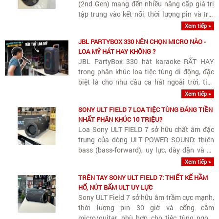
(2nd Gen) mang đến nhiều nâng cấp giá trị
tập trung vào kết nối, thời lượng pin và trải
nghiệm giải trí.
Xem tiếp »
JBL PARTYBOX 330 NÊN CHỌN MICRO NÀO -
LOA MỸ HÁT HAY KHÔNG ?
JBL PartyBox 330 hát karaoke RẤT HAY
trong phân khúc loa tiệc tùng di động, đặc
biệt là cho nhu cầu ca hát ngoài trời, tiệc
sân vườn hay không gian rộng.
Xem tiếp »
SONY ULT FIELD 7 LOA TIỆC TÙNG ĐÁNG TIỀN
NHẤT PHÂN KHÚC 10 TRIỆU?
Loa Sony ULT FIELD 7 sở hữu chất âm đặc
trưng của dòng ULT POWER SOUND: thiên
bass (bass-forward), uy lực, dày dặn và có
âm lượng lớn. Tuy thiên trầm phục vụ các
Xem tiếp »
bữa tiệc ngoài trời hay không gian rộng, loa
TRÊN TAY SONY ULT FIELD 7: THIẾT KẾ HẦM
vẫn giữ được dải trung (vocals)..
HỐ, NÚT BẤM ULT UY LỰC
Sony ULT Field 7 sở hữu âm trầm cực mạnh,
thời lượng pin 30 giờ và cổng cắm
micro/guitar, phù hợp cho tiệc tùng ngoài