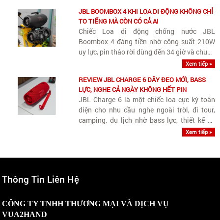
JBL BOOMBOX 4 KHI LOA DI ĐỘNG KHÔNG CHỈ
TO TIẾNG MÀ CÒN CÓ CẢ AI
Chiếc Loa di động chống nước JBL
Boombox 4 đáng tiền nhờ công suất 210W
uy lực, pin tháo rời dùng đến 34 giờ và chuẩn
kháng nước IP68 bền bỉ cho mọi cuộc vui.
Xem tiếp »
REVIEW JBL CHARGE 6 DÂY ĐEO MỚI, BASS
LỰC, NGHE CẢ NGÀY KHÔNG HẾT PIN
JBL Charge 6 là một chiếc loa cực kỳ toàn
diện cho nhu cầu nghe ngoài trời, đi tour,
camping, du lịch nhờ bass lực, thiết kế có
quai đeo tiện lợi và độ bền IP68 chống cày
Xem tiếp »
xới
Thông Tin Liên Hệ
CÔNG TY TNHH THƯƠNG MẠI VÀ DỊCH VỤ
VUA2HAND