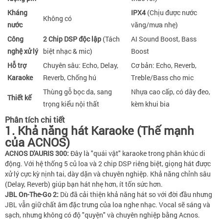
Kháng
IPX4
(Chịu được nước
Không có
nước
văng/mưa nhẹ)
Công
2 Chip DSP độc lập
(Tách
AI Sound Boost, Bass
nghệ xử lý
biệt nhạc & mic)
Boost
Hỗ trợ
Chuyên sâu: Echo, Delay,
Cơ bản: Echo, Reverb,
Karaoke
Reverb, Chống hú
Treble/Bass cho mic
Thùng gỗ bọc da, sang
Nhựa cao cấp, có dây đeo,
Thiết kế
trọng kiểu nội thất
kèm khui bia
Phân tích chi tiết
1. Khả năng hát Karaoke (Thế mạnh
của ACNOS)
ACNOS D'AURIS 300:
Đây là "quái vật" karaoke trong phân khúc di
động. Với hệ thống 5 củ loa và 2 chip DSP riêng biệt, giọng hát được
xử lý cực kỳ nịnh tai, dày dặn và chuyên nghiệp. Khả năng chỉnh sâu
(Delay, Reverb) giúp bạn hát nhẹ hơn, ít tốn sức hơn.
JBL On-The-Go 2:
Dù đã cải thiện khả năng hát so với đời đầu nhưng
JBL vẫn giữ chất âm đặc trưng của loa nghe nhạc. Vocal sẽ sáng và
sạch, nhưng không có độ "quyện" và chuyên nghiệp bằng Acnos.