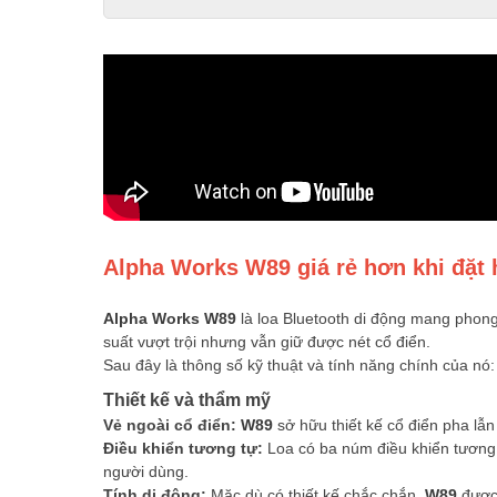
Alpha Works W89
giá rẻ hơn khi đặ
Alpha Works W89
là loa Bluetooth di động mang phon
suất vượt trội nhưng vẫn giữ được nét cổ điển.
Sau đây là thông số kỹ thuật và tính năng chính của nó:
Thiết kế và thẩm mỹ
Vẻ ngoài cổ điển:
W89
sở hữu thiết kế cổ điển pha lẫn
Điều khiển tương tự:
Loa có ba núm điều khiển tương t
người dùng.
Tính di động:
Mặc dù có thiết kế chắc chắn,
W89
được 