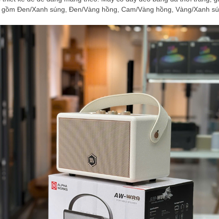
o gồm Đen/Xanh súng, Đen/Vàng hồng, Cam/Vàng hồng, Vàng/Xanh sú