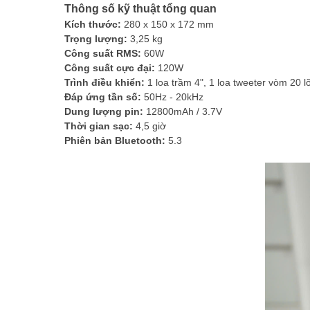
Thông số kỹ thuật tổng quan
Kích thước:
280 x 150 x 172 mm
Trọng lượng:
3,25 kg
Công suất RMS:
60W
Công suất cực đại:
120W
Trình điều khiển:
1 loa trầm 4", 1 loa tweeter vòm 20 lõ
Đáp ứng tần số:
50Hz - 20kHz
Dung lượng pin:
12800mAh / 3.7V
Thời gian sạc:
4,5 giờ
Phiên bản Bluetooth:
5.3