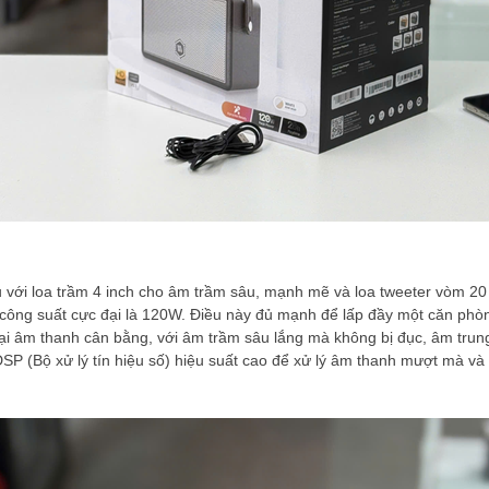
với loa trầm 4 inch cho âm trầm sâu, mạnh mẽ và loa tweeter vòm 20 lõi
công suất cực đại là 120W. Điều này đủ mạnh để lấp đầy một căn phòng
i âm thanh cân bằng, với âm trầm sâu lắng mà không bị đục, âm trung 
SP (Bộ xử lý tín hiệu số) hiệu suất cao để xử lý âm thanh mượt mà v