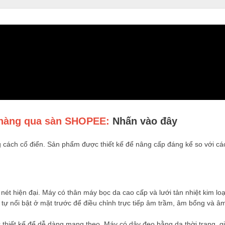
t hàng qua sàn SHOPEE:
Nhấn vào đây
g cách cổ điển. Sản phẩm được thiết kế để nâng cấp đáng kể so với c
 nét hiện đại. Máy có thân máy bọc da cao cấp và lưới tản nhiệt kim loạ
ự nổi bật ở mặt trước để điều chỉnh trực tiếp âm trầm, âm bổng và âm
thiết kế để dễ dàng mang theo. Máy có dây đeo bằng da thời trang, 