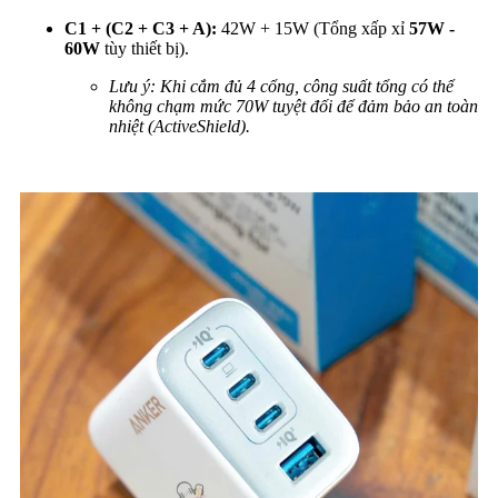
C1 + (C2 + C3 + A):
42W + 15W (Tổng xấp xỉ
57W -
60W
tùy thiết bị).
Lưu ý: Khi cắm đủ 4 cổng, công suất tổng có thể
không chạm mức 70W tuyệt đối để đảm bảo an toàn
nhiệt (ActiveShield).