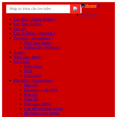
0
Trang chủ
Loa Bàn ( Audio Home )
Loa Treo Tường
Loa cột
Loa Di Động ( Portable )
Tai nghe ( Headphone )
Nhét Tai ( inear )
Không dây (Wireless)
Amply
Nhét Tai ( inear )
Set Audio
Mâm Than
SUB
Bookshelf
Phụ kiện ( Accessories )
Máy sấy
Bộ dụng cụ đa năng
Đèn pin
Vang Số
Nón năng lượng
Cáp kết nối năng lượng
Hệ thống năng lượng