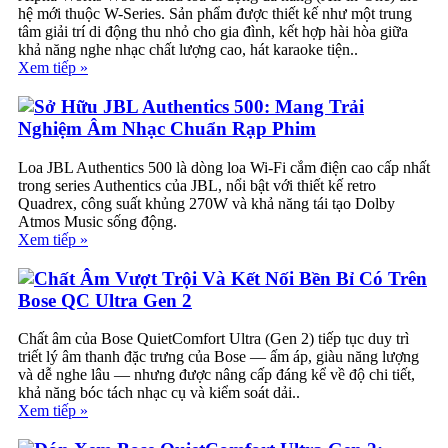
hệ mới thuộc W-Series. Sản phẩm được thiết kế như một trung
tâm giải trí di động thu nhỏ cho gia đình, kết hợp hài hòa giữa
khả năng nghe nhạc chất lượng cao, hát karaoke tiện..
Xem tiếp »
Sở Hữu JBL Authentics 500: Mang Trải
Nghiệm Âm Nhạc Chuẩn Rạp Phim
Loa JBL Authentics 500 là dòng loa Wi-Fi cắm điện cao cấp nhất
trong series Authentics của JBL, nổi bật với thiết kế retro
Quadrex, công suất khủng 270W và khả năng tái tạo Dolby
Atmos Music sống động.
Xem tiếp »
Chất Âm Vượt Trội Và Kết Nối Bền Bỉ Có Trên
Bose QC Ultra Gen 2
Chất âm của Bose QuietComfort Ultra (Gen 2) tiếp tục duy trì
triết lý âm thanh đặc trưng của Bose — ấm áp, giàu năng lượng
và dễ nghe lâu — nhưng được nâng cấp đáng kể về độ chi tiết,
khả năng bóc tách nhạc cụ và kiểm soát dải..
Xem tiếp »