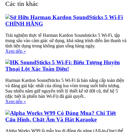
Các tin khác
Sở Hữu Harman Kardon SoundSticks 5 Wi-Fi
CHÍNH HÃNG
Trải nghiệm thực tế Harman Kardon Soundsticks 5 Wi-Fi, tập
trung sâu vào cảm giác sử dụng, khả năng trình diễn âm thanh và
tính tiện dụng trong không gian sống hàng ngày.
Xem tiếp »
HK SoundSticks 5 Wi-Fi: Biểu Tượng Huyền
Thoại Lột Xác Toàn Diện!
Harman Kardon SoundSticks 5 Wi-Fi là bản nâng cấp toàn diện
và đáng giá bậc nhất của dòng loa vòm trong suốt biểu tượng.
Sau nhiều năm giữ nguyên triết lý thiết kế từ đời cũ, thế hệ 5
(đặc biệt là phiên bản Wi-Fi) đã giải quyết..
Xem tiếp »
Alpha Works W99 Có Đáng Mua? Chi Tiết
Cấu Hình, Chất Âm Và Hát Karaoke
Alpha Works W99 là mẫu loa di động đa năng (All-in-One) thế