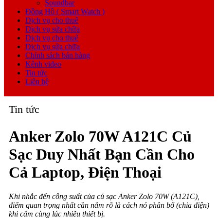
Soundbar
Đồng Hồ ( Smart Watch )
Dịch vụ cho thuê
Dịch vụ sửa chữa
Dịch vụ cho thuê
Dịch vụ sửa chữa
Chính sách bán hàng
Kênh video
Tin tức
Liên hệ
Tin tức
Anker Zolo 70W A121C Củ
Sạc Duy Nhất Bạn Cần Cho
Cả Laptop, Điện Thoại
Khi nhắc đến công suất của củ sạc Anker Zolo 70W (A121C),
điểm quan trọng nhất cần nắm rõ là cách nó phân bổ (chia điện)
khi cắm cùng lúc nhiều thiết bị.