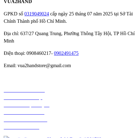
VUA2HAND
GPKD số
0319049024
cấp ngày 25 tháng 07 năm 2025 tại Sở Tài
Chính Thành phố Hồ Chí Minh.
Địa chỉ: 637/27 Quang Trung, Phường Thông Tây Hội, TP Hồ Chí
Minh
Điện thoại: 0908460217-
0902491475
Email: vua2handstore@gmail.com
Chính sách bảo hành
Chính sách bảo mật
Chính sách vận chuyển
Chính sách kiểm hàng
Chính sách thanh toán
Chính sách đổi trả