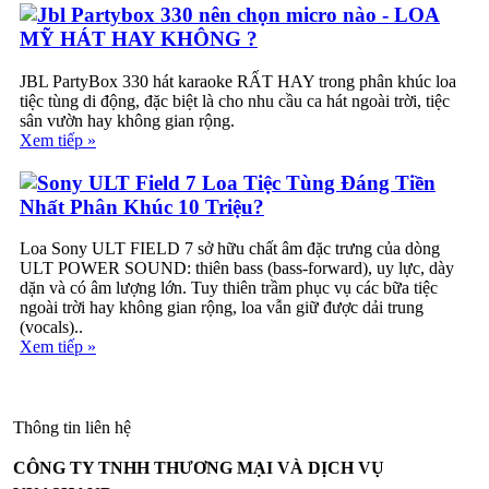
Jbl Partybox 330 nên chọn micro nào - LOA
MỸ HÁT HAY KHÔNG ?
JBL PartyBox 330 hát karaoke RẤT HAY trong phân khúc loa
tiệc tùng di động, đặc biệt là cho nhu cầu ca hát ngoài trời, tiệc
sân vườn hay không gian rộng.
Xem tiếp »
Sony ULT Field 7 Loa Tiệc Tùng Đáng Tiền
Nhất Phân Khúc 10 Triệu?
Loa Sony ULT FIELD 7 sở hữu chất âm đặc trưng của dòng
ULT POWER SOUND: thiên bass (bass-forward), uy lực, dày
dặn và có âm lượng lớn. Tuy thiên trầm phục vụ các bữa tiệc
ngoài trời hay không gian rộng, loa vẫn giữ được dải trung
(vocals)..
Xem tiếp »
Thông tin liên hệ
CÔNG TY TNHH THƯƠNG MẠI VÀ DỊCH VỤ