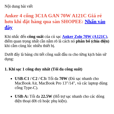
Nội dung bài viết
Anker 4 cổng 3C1A GAN 70W A121C Giá rẻ
hơn khi đặt hàng qua sàn SHOPEE:
Nhấn vào
đây
Khi nhắc đến
công suất
của củ sạc
Anker Zolo 70W (A121C)
,
điểm quan trọng nhất cần nắm rõ là cách nó
phân bổ (chia điện)
khi cắm cùng lúc nhiều thiết bị.
Dưới đây là bảng chi tiết công suất đầu ra cho từng kịch bản sử
dụng:
1. Khi sạc 1 cổng duy nhất (Tối đa công suất)
USB-C1 / C2 / C3:
Tối đa
70W
(Đủ sạc nhanh cho
MacBook Air, MacBook Pro 13"/14", và các laptop dùng
cổng Type-C).
USB-A:
Tối đa
22.5W
(Hỗ trợ sạc nhanh cho các dòng
điện thoại đời cũ hoặc phụ kiện).