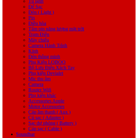
Tủ lạnh
Đế Sạc
Đèn ( Light )
Pin
Điều hòa
Tấm pin năng lượng mặt trời
Trạm Điện
Máy chiếu
Camera Hành Trình
Kính
Đèn thông minh
Phụ Kiện LOBOO
Bộ Lưu Điện Xách Tay
Phụ kiện Devialet
Mic thu âm
Camera
Router Wifi
Phụ kiện khác
Accessories Apple
Motor Accessories
Cáp âm thanh ( Aux )
Củ sạc ( Adapter )
Sạc dự phòng ( Battery )
Cáp sạc ( Cable )
Soundbar