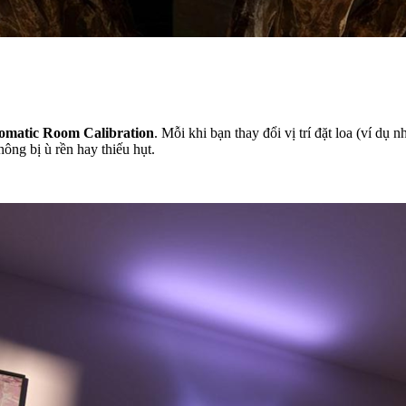
omatic Room Calibration
. Mỗi khi bạn thay đổi vị trí đặt loa (ví dụ
ông bị ù rền hay thiếu hụt.