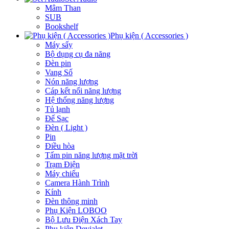
Mâm Than
SUB
Bookshelf
Phụ kiện ( Accessories )
Máy sấy
Bộ dụng cụ đa năng
Đèn pin
Vang Số
Nón năng lượng
Cáp kết nối năng lượng
Hệ thống năng lượng
Tủ lạnh
Đế Sạc
Đèn ( Light )
Pin
Điều hòa
Tấm pin năng lượng mặt trời
Trạm Điện
Máy chiếu
Camera Hành Trình
Kính
Đèn thông minh
Phụ Kiện LOBOO
Bộ Lưu Điện Xách Tay
Phụ kiện Devialet