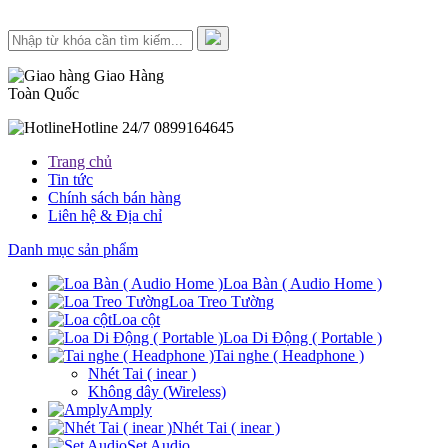
Giao Hàng
Toàn Quốc
Hotline 24/7
0899164645
Trang chủ
Tin tức
Chính sách bán hàng
Liên hệ & Địa chỉ
Danh mục sản phẩm
Loa Bàn ( Audio Home )
Loa Treo Tường
Loa cột
Loa Di Động ( Portable )
Tai nghe ( Headphone )
Nhét Tai ( inear )
Không dây (Wireless)
Amply
Nhét Tai ( inear )
Set Audio