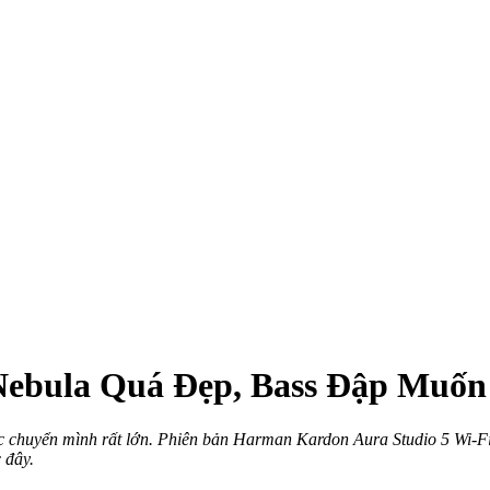
 Nebula Quá Đẹp, Bass Đập Muốn
huyển mình rất lớn. Phiên bản Harman Kardon Aura Studio 5 Wi-Fi m
 đây.