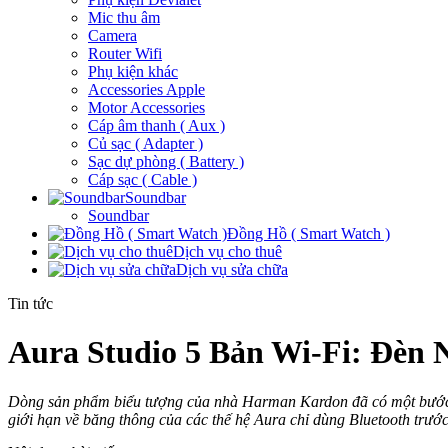
Mic thu âm
Camera
Router Wifi
Phụ kiện khác
Accessories Apple
Motor Accessories
Cáp âm thanh ( Aux )
Củ sạc ( Adapter )
Sạc dự phòng ( Battery )
Cáp sạc ( Cable )
Soundbar
Soundbar
Đồng Hồ ( Smart Watch )
Dịch vụ cho thuê
Dịch vụ sửa chữa
Tin tức
Aura Studio 5 Bản Wi-Fi: Đèn
Dòng sản phẩm biểu tượng của nhà Harman Kardon đã có một bước c
giới hạn về băng thông của các thế hệ Aura chỉ dùng Bluetooth trước