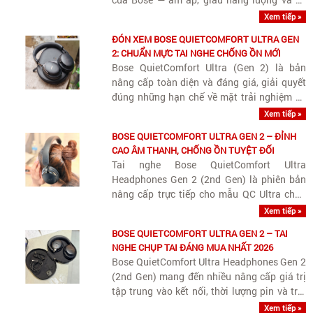
nghe lâu — nhưng được nâng cấp đáng kể về
Xem tiếp »
độ chi tiết, khả năng bóc tách nhạc cụ và
ĐÓN XEM BOSE QUIETCOMFORT ULTRA GEN
kiểm soát dải..
2: CHUẨN MỰC TAI NGHE CHỐNG ỒN MỚI
Bose QuietComfort Ultra (Gen 2) là bản
nâng cấp toàn diện và đáng giá, giải quyết
đúng những hạn chế về mặt trải nghiệm và
tính năng kỹ thuật mà thế hệ đầu tiên chưa
Xem tiếp »
làm tròn.
BOSE QUIETCOMFORT ULTRA GEN 2 – ĐỈNH
CAO ÂM THANH, CHỐNG ỒN TUYỆT ĐỐI
Tai nghe Bose QuietComfort Ultra
Headphones Gen 2 (2nd Gen) là phiên bản
nâng cấp trực tiếp cho mẫu QC Ultra chụp
tai hàng đầu của Bose.
Xem tiếp »
BOSE QUIETCOMFORT ULTRA GEN 2 – TAI
NGHE CHỤP TAI ĐÁNG MUA NHẤT 2026
Bose QuietComfort Ultra Headphones Gen 2
(2nd Gen) mang đến nhiều nâng cấp giá trị
tập trung vào kết nối, thời lượng pin và trải
nghiệm giải trí.
Xem tiếp »