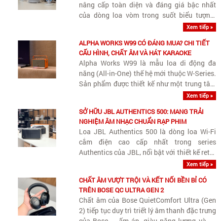
nâng cấp toàn diện và đáng giá bậc nhất
của dòng loa vòm trong suốt biểu tượng.
Sau nhiều năm giữ nguyên triết lý thiết kế từ
Xem tiếp »
đời cũ, thế hệ 5 (đặc biệt là phiên bản Wi-Fi)
ALPHA WORKS W99 CÓ ĐÁNG MUA? CHI TIẾT
đã giải quyết..
CẤU HÌNH, CHẤT ÂM VÀ HÁT KARAOKE
Alpha Works W99 là mẫu loa di động đa
năng (All-in-One) thế hệ mới thuộc W-Series.
Sản phẩm được thiết kế như một trung tâm
giải trí di động thu nhỏ cho gia đình, kết hợp
Xem tiếp »
hài hòa giữa khả năng nghe nhạc chất lượng
SỞ HỮU JBL AUTHENTICS 500: MANG TRẢI
cao, hát karaoke tiện..
NGHIỆM ÂM NHẠC CHUẨN RẠP PHIM
Loa JBL Authentics 500 là dòng loa Wi-Fi
cắm điện cao cấp nhất trong series
Authentics của JBL, nổi bật với thiết kế retro
Quadrex, công suất khủng 270W và khả
Xem tiếp »
năng tái tạo Dolby Atmos Music sống động.
CHẤT ÂM VƯỢT TRỘI VÀ KẾT NỐI BỀN BỈ CÓ
TRÊN BOSE QC ULTRA GEN 2
Chất âm của Bose QuietComfort Ultra (Gen
2) tiếp tục duy trì triết lý âm thanh đặc trưng
của Bose — ấm áp, giàu năng lượng và dễ