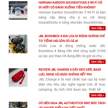
HARMAN KARDON SOUNDSTICKS 5 WI-FI CÓ
Wi-Fi streaming không dây chất lượng cao
GÌ MỚI? CÓ ĐÁNG XUỐNG TIỀN KHÔNG?
và..
Harman Kardon SoundSticks 5 Wi-Fi là bản
nâng cấp đáng chú ý so với dòng
SoundSticks 4 cũng như bản SoundSticks 5
tiêu chuẩn.
Xem tiếp »
JBL BOOMBOX 4 KHI LOA DI ĐỘNG KHÔNG CHỈ
TO TIẾNG MÀ CÒN CÓ CẢ AI
Chiếc Loa di động chống nước JBL
Boombox 4 đáng tiền nhờ công suất 210W
uy lực, pin tháo rời dùng đến 34 giờ và chuẩn
kháng nước IP68 bền bỉ cho mọi cuộc vui.
Xem tiếp »
REVIEW JBL CHARGE 6 DÂY ĐEO MỚI, BASS
LỰC, NGHE CẢ NGÀY KHÔNG HẾT PIN
JBL Charge 6 là một chiếc loa cực kỳ toàn
diện cho nhu cầu nghe ngoài trời, đi tour,
camping, du lịch nhờ bass lực, thiết kế có
quai đeo tiện lợi và độ bền IP68 chống cày
Xem tiếp »
xới
CÓ NÊN MUA JBL AUTHENTICS 500? BÓC TÁCH
ƯU NHƯỢC ĐIỂM CHI TIẾT NHẤT