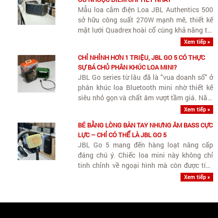
Mẫu loa cắm điện Loa JBL Authentics 500
sở hữu công suất 270W mạnh mẽ, thiết kế
mặt lưới Quadrex hoài cổ cùng khả năng tái
tạo âm thanh Dolby Atmos 3.1 kênh uy lực,
Xem tiếp »
đáp ứng xuất sắc cho không gian phòng
CHỈ NHỈNH HƠN 1 TRIỆU, JBL GO 5 CÓ THỰC
rộng.
SỰ BÁ CHỦ PHÂN KHÚC LOA MINI?
JBL Go series từ lâu đã là "vua doanh số" ở
phân khúc loa Bluetooth mini nhờ thiết kế
siêu nhỏ gọn và chất âm vượt tầm giá. Năm
nay, JBL Go 5 xuất hiện mang theo hàng
Xem tiếp »
loạt nâng cấp đáng giá từ ngoại hình, khả
BÉ BẰNG LÒNG BÀN TAY NHƯNG ÂM BASS CỰC
năng kháng nước cho đến..
LỰC – CHỈ CÓ THỂ LÀ JBL GO 5
JBL Go 5 mang đến hàng loạt nâng cấp
đáng chú ý. Chiếc loa mini này không chỉ
tinh chỉnh về ngoại hình mà còn được tích
hợp nhiều công nghệ vốn thường chỉ xuất
Xem tiếp »
hiện trên các dòng loa tầm trung và cao cấp
hơn của hãng.