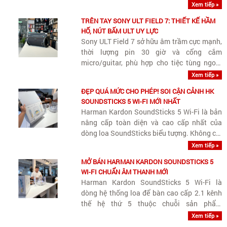
âm lượng lớn. Tuy thiên trầm phục vụ các
Xem tiếp »
bữa tiệc ngoài trời hay không gian rộng, loa
TRÊN TAY SONY ULT FIELD 7: THIẾT KẾ HẦM
vẫn giữ được dải trung (vocals)..
HỐ, NÚT BẤM ULT UY LỰC
Sony ULT Field 7 sở hữu âm trầm cực mạnh,
thời lượng pin 30 giờ và cổng cắm
micro/guitar, phù hợp cho tiệc tùng ngoài
trời và giải trí đa năng.
Xem tiếp »
ĐẸP QUÁ MỨC CHO PHÉP! SOI CẬN CẢNH HK
SOUNDSTICKS 5 WI-FI MỚI NHẤT
Harman Kardon SoundSticks 5 Wi-Fi là bản
nâng cấp toàn diện và cao cấp nhất của
dòng loa SoundSticks biểu tượng. Không chỉ
giữ nguyên giá trị thẩm mỹ vượt thời gian,
Xem tiếp »
phiên bản này bổ sung Wi-Fi streaming
MỞ BÁN HARMAN KARDON SOUNDSTICKS 5
chuẩn Hi-Res cùng nâng cấp quan trọng..
WI-FI CHUẨN ÂM THANH MỚI
Harman Kardon SoundSticks 5 Wi-Fi là
dòng hệ thống loa để bàn cao cấp 2.1 kênh
thế hệ thứ 5 thuộc chuỗi sản phẩm
SoundSticks biểu tượng của thương hiệu
Xem tiếp »
Harman Kardon, tích hợp công nghệ kết nối