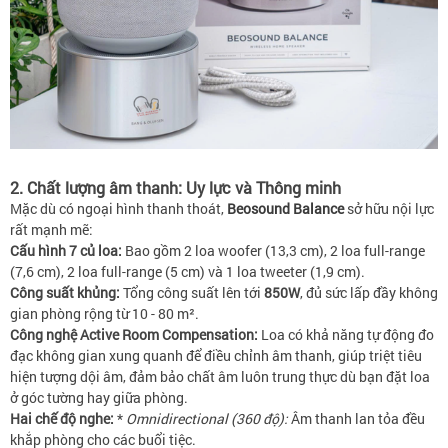
2. Chất lượng âm thanh: Uy lực và Thông minh
Mặc dù có ngoại hình thanh thoát,
Beosound Balance
sở hữu nội lực
rất mạnh mẽ:
Cấu hình 7 củ loa:
Bao gồm 2 loa woofer (13,3 cm), 2 loa full-range
(7,6 cm), 2 loa full-range (5 cm) và 1 loa tweeter (1,9 cm).
Công suất khủng:
Tổng công suất lên tới
850W
, đủ sức lấp đầy không
gian phòng rộng từ 10 - 80 m².
Công nghệ Active Room Compensation:
Loa có khả năng tự động đo
đạc không gian xung quanh để điều chỉnh âm thanh, giúp triệt tiêu
hiện tượng dội âm, đảm bảo chất âm luôn trung thực dù bạn đặt loa
ở góc tường hay giữa phòng.
Hai chế độ nghe:
*
Omnidirectional (360 độ):
Âm thanh lan tỏa đều
khắp phòng cho các buổi tiệc.