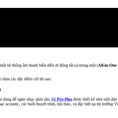
một hệ thống âm thanh biểu diễn di động tất-cả-trong-một (
All-in-One
 hàm các đặc điểm cốt lõi sau:
)
hỉ dùng để nghe nhạc phát sẵn,
S1 Pro Plus
được thiết kế như một dàn 
 acoustic, các buổi thuyết trình, hội thảo, và đặc biệt tại thị trườn