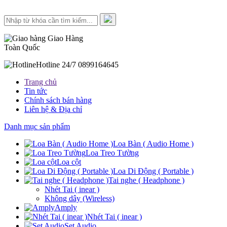
Giao Hàng
Toàn Quốc
Hotline 24/7
0899164645
Trang chủ
Tin tức
Chính sách bán hàng
Liên hệ & Địa chỉ
Danh mục sản phẩm
Loa Bàn ( Audio Home )
Loa Treo Tường
Loa cột
Loa Di Động ( Portable )
Tai nghe ( Headphone )
Nhét Tai ( inear )
Không dây (Wireless)
Amply
Nhét Tai ( inear )
Set Audio