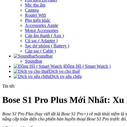
Mic thu âm
Camera
Router Wifi
Phụ kiện khác
Accessories Apple
Motor Accessories
Cáp âm thanh ( Aux )
Củ sạc ( Adapter )
Sạc dự phòng ( Battery )
Cáp sạc ( Cable )
Soundbar
Soundbar
Đồng Hồ ( Smart Watch )
Dịch vụ cho thuê
Dịch vụ sửa chữa
Tin tức
Bose S1 Pro Plus Mới Nhất: Xu
Bose S1 Pro Plus (hay viết tắt là Bose S1 Pro+) về mặt khái niệm l
nâng cấp toàn diện cho phiên bản huyền thoại Bose S1 Pro trước đó.