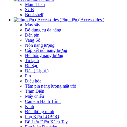
Mâm Than
SUB
Bookshelf
Phụ kiện ( Accessories )
Máy sấy
Bộ dụng cụ đa năng
Đèn pin
Vang Số
Nón năng lượng
Cáp kết nối năng lượng
Hệ thống năng lượng
Tủ lạnh
Đế Sạc
Đèn ( Light )
Pin
Điều hòa
Tấm pin năng lượng mặt trời
Trạm Điện
Máy chiếu
Camera Hành Trình
Kính
Đèn thông minh
Phụ Kiện LOBOO
Bộ Lưu Điện Xách Tay
Phụ kiện Devialet