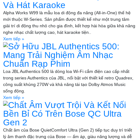
Và Hát Karaoke
Alpha Works W99 là mẫu loa di động đa năng (All-in-One) thế hệ
mới thuộc W-Series. Sản phẩm được thiết kế như một trung tâm
giải trí di động thu nhỏ cho gia đình, kết hợp hài hòa giữa khả năng
nghe nhạc chất lượng cao, hát karaoke tiện..
Xem tiếp »
Sở Hữu JBL Authentics 500:
Mang Trải Nghiệm Âm Nhạc
Chuẩn Rạp Phim
Loa JBL Authentics 500 là dòng loa Wi-Fi cắm điện cao cấp nhất
trong series Authentics của JBL, nổi bật với thiết kế retro Quadrex,
công suất khủng 270W và khả năng tái tạo Dolby Atmos Music
sống động.
Xem tiếp »
Chất Âm Vượt Trội Và Kết Nối
Bền Bỉ Có Trên Bose QC Ultra
Gen 2
Chất âm của Bose QuietComfort Ultra (Gen 2) tiếp tục duy trì triết
lý âm thanh đặc trưng của Bose — ấm áp, giàu năng lượng và dễ