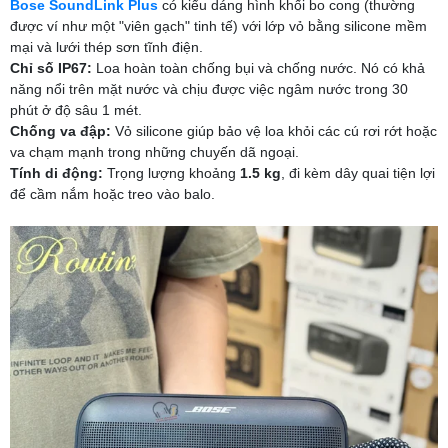
Bose SoundLink Plus
có kiểu dáng hình khối bo cong (thường
được ví như một "viên gạch" tinh tế) với lớp vỏ bằng silicone mềm
mại và lưới thép sơn tĩnh điện.
Chỉ số IP67:
Loa hoàn toàn chống bụi và chống nước. Nó có khả
năng nổi trên mặt nước và chịu được việc ngâm nước trong 30
phút ở độ sâu 1 mét.
Chống va đập:
Vỏ silicone giúp bảo vệ loa khỏi các cú rơi rớt hoặc
va chạm mạnh trong những chuyến dã ngoại.
Tính di động:
Trọng lượng khoảng
1.5 kg
, đi kèm dây quai tiện lợi
để cầm nắm hoặc treo vào balo.