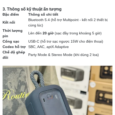
3. Thông số kỹ thuật ấn tượng
Đặc điểm
Thông số chi tiết
Bluetooth 5.4 (hỗ trợ Multipoint - kết nối 2 thiết bị
Kết nối
cùng lúc)
Thời lượng
Lên đến
20 giờ
(sạc đầy trong khoảng 5 giờ)
pin
Cổng sạc
USB-C (hỗ trợ sạc ngược 15W cho điện thoại)
Codec hỗ trợ
SBC, AAC, aptX Adaptive
Chế độ ghép
Party Mode & Stereo Mode (khi dùng 2 loa)
đôi