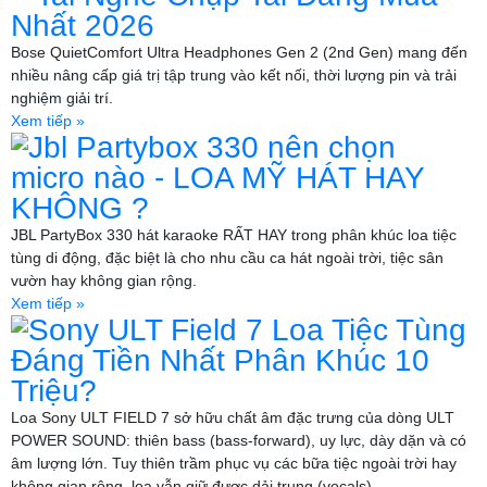
Nhất 2026
Bose QuietComfort Ultra Headphones Gen 2 (2nd Gen) mang đến
nhiều nâng cấp giá trị tập trung vào kết nối, thời lượng pin và trải
nghiệm giải trí.
Xem tiếp »
Jbl Partybox 330 nên chọn
micro nào - LOA MỸ HÁT HAY
KHÔNG ?
JBL PartyBox 330 hát karaoke RẤT HAY trong phân khúc loa tiệc
tùng di động, đặc biệt là cho nhu cầu ca hát ngoài trời, tiệc sân
vườn hay không gian rộng.
Xem tiếp »
Sony ULT Field 7 Loa Tiệc Tùng
Đáng Tiền Nhất Phân Khúc 10
Triệu?
Loa Sony ULT FIELD 7 sở hữu chất âm đặc trưng của dòng ULT
POWER SOUND: thiên bass (bass-forward), uy lực, dày dặn và có
âm lượng lớn. Tuy thiên trầm phục vụ các bữa tiệc ngoài trời hay
không gian rộng, loa vẫn giữ được dải trung (vocals)..