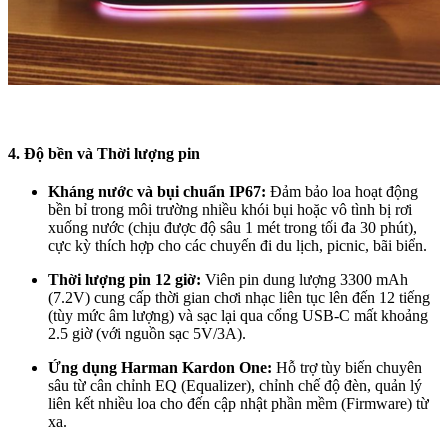
4. Độ bền và Thời lượng pin
Kháng nước và bụi chuẩn IP67:
Đảm bảo loa hoạt động
bền bỉ trong môi trường nhiều khói bụi hoặc vô tình bị rơi
xuống nước (chịu được độ sâu 1 mét trong tối đa 30 phút),
cực kỳ thích hợp cho các chuyến đi du lịch, picnic, bãi biển.
Thời lượng pin 12 giờ:
Viên pin dung lượng 3300 mAh
(7.2V) cung cấp thời gian chơi nhạc liên tục lên đến 12 tiếng
(tùy mức âm lượng) và sạc lại qua cổng USB-C mất khoảng
2.5 giờ (với nguồn sạc 5V/3A).
Ứng dụng Harman Kardon One:
Hỗ trợ tùy biến chuyên
sâu từ cân chỉnh EQ (Equalizer), chỉnh chế độ đèn, quản lý
liên kết nhiều loa cho đến cập nhật phần mềm (Firmware) từ
xa.