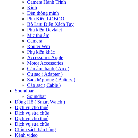
Camera Hành Trình
Kính
Đèn thông minh
Phụ Kiện LOBOO
Bộ Lưu Điện Xách Tay
Phụ kiện Devialet
Mic thu âm
Camera
Router Wifi
Phụ kiện khác
Accessories Apple
Motor Accessories
Cáp âm thanh ( Aux )
Củ sạc ( Adapter )
Sạc dự phòng ( Battery )
Cáp sạc ( Cable )
Soundbar
Soundbar
Đồng Hồ ( Smart Watch )
Dịch vụ cho thuê
Dịch vụ sửa chữa
Dịch vụ cho thuê
Dịch vụ sửa chữa
Chính sách bán hàng
Kênh video