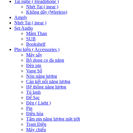
Tai nghe ( Headphone )
Nhét Tai ( inear )
Không dây (Wireless)
Amply
Nhét Tai ( inear )
Set Audio
Mâm Than
SUB
Bookshelf
Phụ kiện ( Accessories )
Máy sấy
Bộ dụng cụ đa năng
Đèn pin
Vang Số
Nón năng lượng
Cáp kết nối năng lượng
Hệ thống năng lượng
Tủ lạnh
Đế Sạc
Đèn ( Light )
Pin
Điều hòa
Tấm pin năng lượng mặt trời
Trạm Điện
Máy chiếu