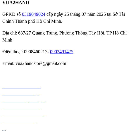
VUA2HAND
GPKD số
0319049024
cấp ngày 25 tháng 07 năm 2025 tại Sở Tài
Chính Thành phố Hồ Chí Minh.
Địa chỉ: 637/27 Quang Trung, Phường Thông Tây Hội, TP Hồ Chí
Minh
Điện thoại: 0908460217-
0902491475
Email: vua2handstore@gmail.com
Chính sách bảo hành
Chính sách bảo mật
Chính sách vận chuyển
Chính sách kiểm hàng
Chính sách thanh toán
Chính sách đổi trả