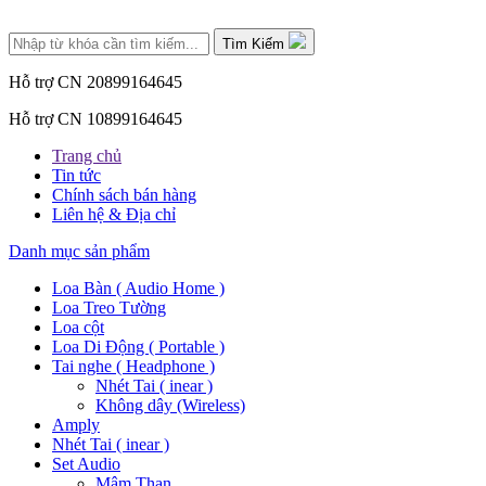
Tìm Kiếm
Hỗ trợ CN 2
0899164645
Hỗ trợ CN 1
0899164645
Trang chủ
Tin tức
Chính sách bán hàng
Liên hệ & Địa chỉ
Danh mục sản phẩm
Loa Bàn ( Audio Home )
Loa Treo Tường
Loa cột
Loa Di Động ( Portable )
Tai nghe ( Headphone )
Nhét Tai ( inear )
Không dây (Wireless)
Amply
Nhét Tai ( inear )
Set Audio
Mâm Than