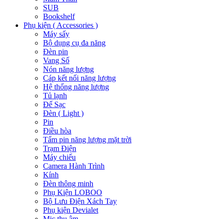
SUB
Bookshelf
Phụ kiện ( Accessories )
Máy sấy
Bộ dụng cụ đa năng
Đèn pin
Vang Số
Nón năng lượng
Cáp kết nối năng lượng
Hệ thống năng lượng
Tủ lạnh
Đế Sạc
Đèn ( Light )
Pin
Điều hòa
Tấm pin năng lượng mặt trời
Trạm Điện
Máy chiếu
Camera Hành Trình
Kính
Đèn thông minh
Phụ Kiện LOBOO
Bộ Lưu Điện Xách Tay
Phụ kiện Devialet
Mic thu âm