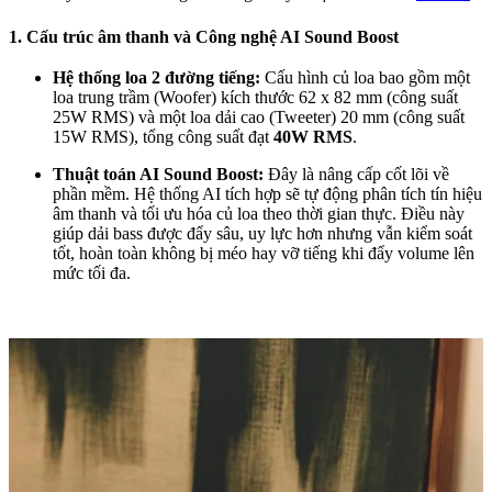
1. Cấu trúc âm thanh và Công nghệ AI Sound Boost
Hệ thống loa 2 đường tiếng:
Cấu hình củ loa bao gồm một
loa trung trầm (Woofer) kích thước 62 x 82 mm (công suất
25W RMS) và một loa dải cao (Tweeter) 20 mm (công suất
15W RMS), tổng công suất đạt
40W RMS
.
Thuật toán AI Sound Boost:
Đây là nâng cấp cốt lõi về
phần mềm. Hệ thống AI tích hợp sẽ tự động phân tích tín hiệu
âm thanh và tối ưu hóa củ loa theo thời gian thực. Điều này
giúp dải bass được đẩy sâu, uy lực hơn nhưng vẫn kiểm soát
tốt, hoàn toàn không bị méo hay vỡ tiếng khi đẩy volume lên
mức tối đa.