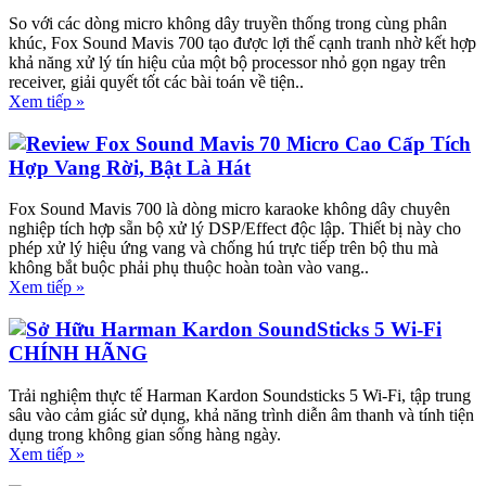
So với các dòng micro không dây truyền thống trong cùng phân
khúc, Fox Sound Mavis 700 tạo được lợi thế cạnh tranh nhờ kết hợp
khả năng xử lý tín hiệu của một bộ processor nhỏ gọn ngay trên
receiver, giải quyết tốt các bài toán về tiện..
Xem tiếp »
Review Fox Sound Mavis 70 Micro Cao Cấp Tích
Hợp Vang Rời, Bật Là Hát
Fox Sound Mavis 700 là dòng micro karaoke không dây chuyên
nghiệp tích hợp sẵn bộ xử lý DSP/Effect độc lập. Thiết bị này cho
phép xử lý hiệu ứng vang và chống hú trực tiếp trên bộ thu mà
không bắt buộc phải phụ thuộc hoàn toàn vào vang..
Xem tiếp »
Sở Hữu Harman Kardon SoundSticks 5 Wi-Fi
CHÍNH HÃNG
Trải nghiệm thực tế Harman Kardon Soundsticks 5 Wi-Fi, tập trung
sâu vào cảm giác sử dụng, khả năng trình diễn âm thanh và tính tiện
dụng trong không gian sống hàng ngày.
Xem tiếp »