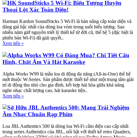
HK SoundSticks 5 Wi-Fi: Biểu Tượng Huyền
Thoại Lột Xác Toàn Diện!
Harman Kardon SoundSticks 5 Wi-Fi là bản nâng cấp toàn diện và
đáng giá bậc nhất của dòng loa vòm trong suốt biểu tượng. Sau
nhiều năm giữ nguyên triết lý thiết kế từ đời cũ, thế hệ 5 (đặc biệt là
phiên bản Wi-Fi) đã giải quyết..
Xem tiếp »
Alpha Works W99 Có Đáng Mua? Chi Tiết Cấu
Hình, Chất Âm Và Hát Karaoke
Alpha Works W99 là mẫu loa di động đa năng (All-in-One) thế hệ
mới thuộc W-Series. Sản phẩm được thiết kế như một trung tâm giải
trí di động thu nhỏ cho gia đình, kết hợp hài hòa giữa khả năng
nghe nhạc chất lượng cao, hát karaoke tiện..
Xem tiếp »
Sở Hữu JBL Authentics 500: Mang Trải Nghiệm
Âm Nhạc Chuẩn Rạp Phim
Loa JBL Authentics 500 là dòng loa Wi-Fi cắm điện cao cấp nhất
trong series Authentics của JBL, nổi bật với thiết kế retro Quadrex,