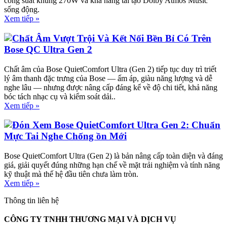
công suất khủng 270W và khả năng tái tạo Dolby Atmos Music
sống động.
Xem tiếp »
Chất Âm Vượt Trội Và Kết Nối Bền Bỉ Có Trên
Bose QC Ultra Gen 2
Chất âm của Bose QuietComfort Ultra (Gen 2) tiếp tục duy trì triết
lý âm thanh đặc trưng của Bose — ấm áp, giàu năng lượng và dễ
nghe lâu — nhưng được nâng cấp đáng kể về độ chi tiết, khả năng
bóc tách nhạc cụ và kiểm soát dải..
Xem tiếp »
Đón Xem Bose QuietComfort Ultra Gen 2: Chuẩn
Mực Tai Nghe Chống ồn Mới
Bose QuietComfort Ultra (Gen 2) là bản nâng cấp toàn diện và đáng
giá, giải quyết đúng những hạn chế về mặt trải nghiệm và tính năng
kỹ thuật mà thế hệ đầu tiên chưa làm tròn.
Xem tiếp »
Thông tin liên hệ
CÔNG TY TNHH THƯƠNG MẠI VÀ DỊCH VỤ