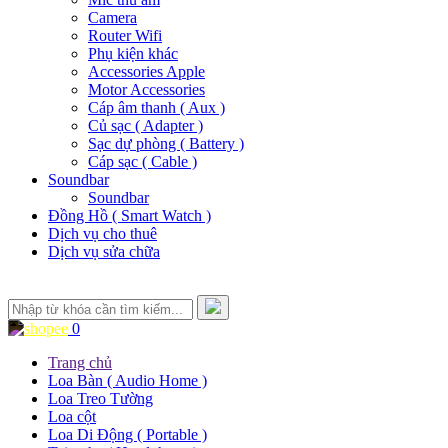
Camera
Router Wifi
Phụ kiện khác
Accessories Apple
Motor Accessories
Cáp âm thanh ( Aux )
Củ sạc ( Adapter )
Sạc dự phòng ( Battery )
Cáp sạc ( Cable )
Soundbar
Soundbar
Đồng Hồ ( Smart Watch )
Dịch vụ cho thuê
Dịch vụ sửa chữa
0
Trang chủ
Loa Bàn ( Audio Home )
Loa Treo Tường
Loa cột
Loa Di Động ( Portable )