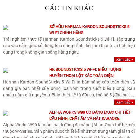
CÁC TIN KHÁC
SỞ HỮU HARMAN KARDON SOUNDSTICKS 5
WI-FI CHÍNH HÃNG
Trải nghiệm thực tế Harman Kardon Soundsticks 5 Wi-Fi, tập trung
sâu vào cảm giác sử dụng, khả năng trình diễn âm thanh và tính tiện
dụng trong không gian sống hàng ngày.
Xem tiếp »
HK SOUNDSTICKS 5 WI-FI: BIỂU TƯỢNG
HUYỀN THOẠI LỘT XÁC TOÀN DIỆN!
Harman Kardon SoundSticks 5 Wi-Fi là bản nâng cấp toàn diện và
đáng giá bậc nhất của dòng loa vòm trong suốt biểu tượng. Sau
nhiều năm giữ nguyên triết lý thiết kế từ đời cũ, thế hệ 5 (đặc biệt là
phiên bản Wi-Fi) đã giải quyết..
Xem tiếp »
ALPHA WORKS W99 CÓ ĐÁNG MUA? CHI TIẾT
CẤU HÌNH, CHẤT ÂM VÀ HÁT KARAOKE
Alpha Works W99 là mẫu loa di động đa năng (All-in-One) thế hệ mới
thuộc W-Series. Sản phẩm được thiết kế như một trung tâm giải trí di
động thu nhỏ cho gia đình, kết hợp hài hòa giữa khả năng nghe nhạc