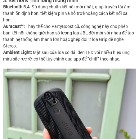
3. Kết nối & Tính năng thông minh
Bluetooth 5.4:
Sử dụng chuẩn kết nối mới nhất, giúp truyền tải âm
thanh ổn định hơn, tiết kiệm pin và hỗ trợ khoảng cách kết nối xa
hơn.
Auracast™:
Thay thế cho PartyBoost cũ, công nghệ này cho phép
bạn kết nối không giới hạn số lượng loa JBL đời mới với nhau để tạo
thành hệ thống âm thanh lớn hoặc ghép đôi 2 loa Grip để nghe
Stereo.
Ambient Light:
Mặt sau của loa có dải đèn LED với nhiều hiệu ứng
màu sắc rực rỡ, có thể tùy chỉnh qua app để "chill" theo nhạc.