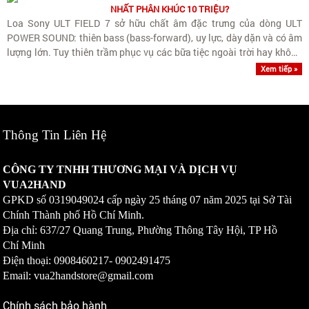
NHẤT PHÂN KHÚC 10 TRIỆU?
Loa Sony ULT FIELD 7 sở hữu chất âm đặc trưng của dòng ULT
POWER SOUND: thiên bass (bass-forward), uy lực, dày dặn và có âm
lượng lớn. Tuy thiên trầm phục vụ các bữa tiệc ngoài trời hay không
gian rộng, loa vẫn giữ được dải trung (vocals)..
Xem tiếp »
Thông Tin Liên Hệ
CÔNG TY TNHH THƯƠNG MẠI VÀ DỊCH VỤ
VUA2HAND
GPKD số
0319049024
cấp ngày 25 tháng 07 năm 2025 tại Sở Tài
Chính Thành phố Hồ Chí Minh.
Địa chỉ: 637/27 Quang Trung, Phường Thông Tây Hội, TP Hồ
Chí Minh
Điện thoại: 0908460217-
0902491475
Email: vua2handstore@gmail.com
Chính sách bảo hành