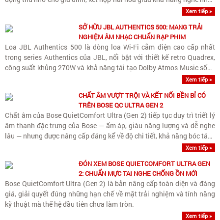
chất lượng cao, hát karaoke tiện..
Xem tiếp »
SỞ HỮU JBL AUTHENTICS 500: MANG TRẢI
NGHIỆM ÂM NHẠC CHUẨN RẠP PHIM
Loa JBL Authentics 500 là dòng loa Wi-Fi cắm điện cao cấp nhất
trong series Authentics của JBL, nổi bật với thiết kế retro Quadrex,
công suất khủng 270W và khả năng tái tạo Dolby Atmos Music sống
động.
Xem tiếp »
CHẤT ÂM VƯỢT TRỘI VÀ KẾT NỐI BỀN BỈ CÓ
TRÊN BOSE QC ULTRA GEN 2
Chất âm của Bose QuietComfort Ultra (Gen 2) tiếp tục duy trì triết lý
âm thanh đặc trưng của Bose — ấm áp, giàu năng lượng và dễ nghe
lâu — nhưng được nâng cấp đáng kể về độ chi tiết, khả năng bóc tách
nhạc cụ và kiểm soát dải..
Xem tiếp »
ĐÓN XEM BOSE QUIETCOMFORT ULTRA GEN
2: CHUẨN MỰC TAI NGHE CHỐNG ỒN MỚI
Bose QuietComfort Ultra (Gen 2) là bản nâng cấp toàn diện và đáng
giá, giải quyết đúng những hạn chế về mặt trải nghiệm và tính năng
kỹ thuật mà thế hệ đầu tiên chưa làm tròn.
Xem tiếp »