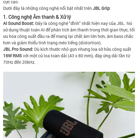
cực cao.
Dưới đây là những công nghệ nổi bật nhất trên
JBL Grip
:
1. Công nghệ Âm thanh & Xử lý
AI Sound Boost:
Đây là công nghệ "đỉnh" nhất hiện nay của JBL. Nó
sử dụng thuật toán AI để phân tích âm thanh trong thời gian thực, tối
ưu hóa công suất đầu ra để mang lại chất âm lớn hơn, âm bass chắc
hơn và giảm thiểu tình trạng méo tiếng (distortion).
JBL Pro Sound:
Dù kích thước nhỏ gọn nhưng loa sở hữu công suất
16W RMS
với một củ loa toàn dải (43 x 80 mm), đáp ứng dải tần từ
70Hz đến 20kHz.