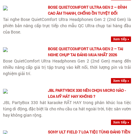
BOSE QUIETCOMFORT ULTRA GEN 2 – ĐỈNH
CAO ÂM THANH, CHỐNG ỒN TUYỆT ĐỐI
Tai nghe Bose QuietComfort Ultra Headphones Gen 2 (2nd Gen) là
phiên bản nâng cấp trực tiếp cho mẫu QC Ultra chụp tai hàng đầu
của Bose.
Xem tiếp »
BOSE QUIETCOMFORT ULTRA GEN 2 – TAI
NGHE CHỤP TAI ĐÁNG MUA NHẤT 2026
Bose QuietComfort Ultra Headphones Gen 2 (2nd Gen) mang đến
nhiều nâng cấp giá trị tập trung vào kết nối, thời lượng pin và trải
nghiệm giải trí.
Xem tiếp »
JBL PARTYBOX 330 NÊN CHỌN MICRO NÀO -
LOA MỸ HÁT HAY KHÔNG ?
JBL PartyBox 330 hát karaoke RẤT HAY trong phân khúc loa tiệc
tùng di động, đặc biệt là cho nhu cầu ca hát ngoài trời, tiệc sân vườn
hay không gian rộng.
Xem tiếp »
SONY ULT FIELD 7 LOA TIỆC TÙNG ĐÁNG TIỀN