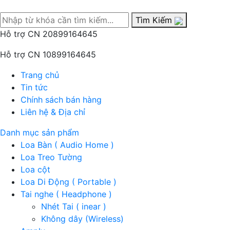
Tìm Kiếm
Hỗ trợ CN 2
0899164645
Hỗ trợ CN 1
0899164645
Trang chủ
Tin tức
Chính sách bán hàng
Liên hệ & Địa chỉ
Danh mục sản phẩm
Loa Bàn ( Audio Home )
Loa Treo Tường
Loa cột
Loa Di Động ( Portable )
Tai nghe ( Headphone )
Nhét Tai ( inear )
Không dây (Wireless)