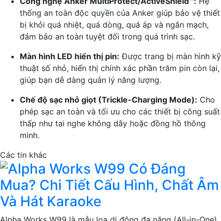
Công nghệ Anker MultiProtect/ActiveShield™:
Hệ
thống an toàn độc quyền của Anker giúp bảo vệ thiết
bị khỏi quá nhiệt, quá dòng, quá áp và ngắn mạch,
đảm bảo an toàn tuyệt đối trong quá trình sạc.
Màn hình LED hiển thị pin:
Được trang bị màn hình kỹ
thuật số nhỏ, hiển thị chính xác phần trăm pin còn lại,
giúp bạn dễ dàng quản lý năng lượng.
Chế độ sạc nhỏ giọt (Trickle-Charging Mode):
Cho
phép sạc an toàn và tối ưu cho các thiết bị công suất
thấp như tai nghe không dây hoặc đồng hồ thông
minh.
Các tin khác
Alpha Works W99 Có Đáng
Mua? Chi Tiết Cấu Hình, Chất Âm
Và Hát Karaoke
Alpha Works W99 là mẫu loa di động đa năng (All-in-One)