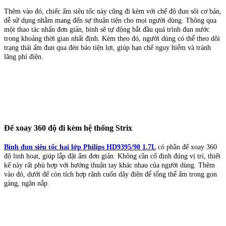
Thêm vào đó, chiếc ấm siêu tốc này cũng đi kèm với chế độ đun sôi cơ bản,
dễ sử dụng nhằm mang đến sự thuận tiện cho mọi người dùng. Thông qua
một thao tác nhấn đơn giản, bình sẽ tự động bắt đầu quá trình đun nước
trong khoảng thời gian nhất định. Kèm theo đó, người dùng có thể theo dõi
trạng thái ấm đun qua đèn báo tiện lợi, giúp hạn chế nguy hiểm và tránh
lãng phí điện.
Đế xoay 360 độ đi kèm hệ thống Strix
Bình đun siêu tốc hai lớp Philips HD9395/90 1.7L
có phần đế xoay 360
độ linh hoạt, giúp lắp đặt ấm đơn giản. Không cần cố định đúng vị trí, thiết
kế này rất phù hợp với hướng thuận tay khác nhau của người dùng. Thêm
vào đó, dưới đế còn tích hợp rãnh cuốn dây điện để tổng thể ấm trong gọn
gàng, ngăn nắp.