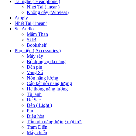
Tai nghe ( Headphone )
Nhét Tai ( inear )
Không dây (Wireless)
Amply
Nhét Tai ( inear )
Set Audio
Mâm Than
SUB
Bookshelf
Phụ kiện ( Accessories )
Máy sấy
Bộ dụng cụ đa năng
Đèn pin
Vang Số
Nón năng lượng
Cáp kết nối năng lượng
Hệ thống năng lượng
Tủ lạnh
Đế Sạc
Đèn ( Light )
Pin
Điều hòa
Tấm pin năng lượng mặt trời
Trạm Điện
Máy chiếu