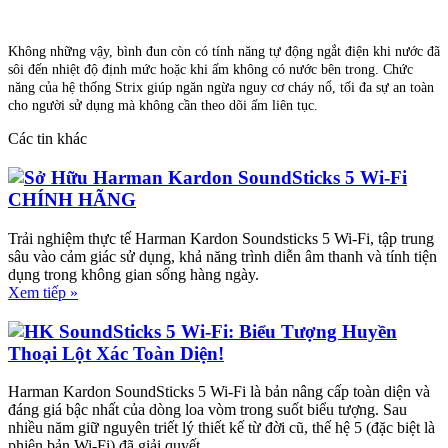
Không những vậy, bình đun còn có tính năng tự động ngắt điện khi nước đã
sôi đến nhiệt độ định mức hoặc khi ấm không có nước bên trong. Chức
năng của hệ thống Strix giúp ngăn ngừa nguy cơ cháy nổ, tối đa sự an toàn
cho người sử dụng mà không cần theo dõi ấm liên tục.
Các tin khác
Sở Hữu Harman Kardon SoundSticks 5 Wi-Fi
CHÍNH HÃNG
Trải nghiệm thực tế Harman Kardon Soundsticks 5 Wi-Fi, tập trung
sâu vào cảm giác sử dụng, khả năng trình diễn âm thanh và tính tiện
dụng trong không gian sống hàng ngày.
Xem tiếp »
HK SoundSticks 5 Wi-Fi: Biểu Tượng Huyền
Thoại Lột Xác Toàn Diện!
Harman Kardon SoundSticks 5 Wi-Fi là bản nâng cấp toàn diện và
đáng giá bậc nhất của dòng loa vòm trong suốt biểu tượng. Sau
nhiều năm giữ nguyên triết lý thiết kế từ đời cũ, thế hệ 5 (đặc biệt là
phiên bản Wi-Fi) đã giải quyết..