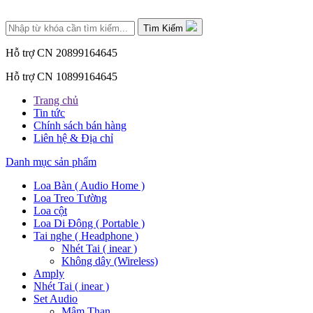
Tìm Kiếm
Hỗ trợ CN 2
0899164645
Hỗ trợ CN 1
0899164645
Trang chủ
Tin tức
Chính sách bán hàng
Liên hệ & Địa chỉ
Danh mục sản phẩm
Loa Bàn ( Audio Home )
Loa Treo Tường
Loa cột
Loa Di Động ( Portable )
Tai nghe ( Headphone )
Nhét Tai ( inear )
Không dây (Wireless)
Amply
Nhét Tai ( inear )
Set Audio
Mâm Than