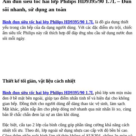
Ấm đun siêu tốc hai lớp Philips HD9395/90 1.7L – Đun
sôi nhanh, sử dụng an toàn
Bình đun siêu tốc hai lớp Philips HD9395/90 1.7L
là đồ gia dụng thiết
yếu trong căn bếp của đa dạng người dùng. Với các đặc điểm ưu trội, chiếc
ấm siêu tốc Philips này rất thích hợp để đáp ứng nhu cầu sử dụng nước đun
sôi mỗi ngày.
Thiết kế tối giản, vật liệu cách nhiệt
Bình đun siêu tốc hai lớp Philips HD9395/90 1.7L
phủ lớp sơn mịn màu
đen ở bề mặt bên ngoài, giúp tạo điểm nhấn tinh tế và hiện đại cho không
gian bếp. Đồng thời cho người dùng dễ dàng thao tác vệ sinh, làm sạch.
Mặt khác, phần nắp ấm cho phép đóng mở nhanh qua nút nhấn lò xo, cùng
bản lề chắc chắn đem lại sự an tâm khi dùng.
Đặc biệt, cấu tạo 2 lớp của bình cũng góp phần tăng cường khả năng cách
nhiệt tối ưu. Theo đó, lớp ngoài sử dụng nhựa cao cấp với độ bền bỉ cao.
Cộng thêm phần ruột bình làm từ thép không gỉ SUS304, chống ăn mòn và