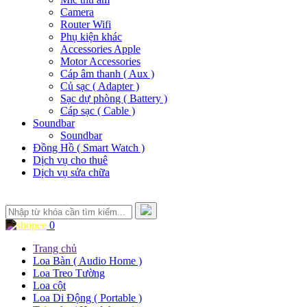
Camera
Router Wifi
Phụ kiện khác
Accessories Apple
Motor Accessories
Cáp âm thanh ( Aux )
Củ sạc ( Adapter )
Sạc dự phòng ( Battery )
Cáp sạc ( Cable )
Soundbar
Soundbar
Đồng Hồ ( Smart Watch )
Dịch vụ cho thuê
Dịch vụ sửa chữa
0
Trang chủ
Loa Bàn ( Audio Home )
Loa Treo Tường
Loa cột
Loa Di Động ( Portable )