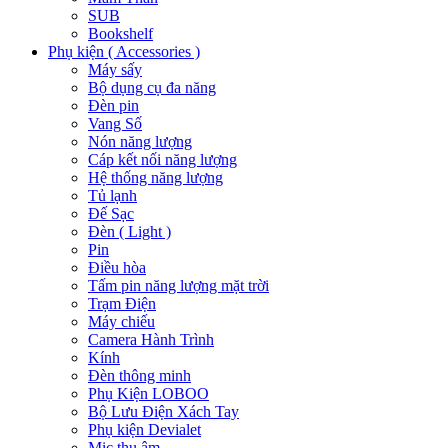
SUB
Bookshelf
Phụ kiện ( Accessories )
Máy sấy
Bộ dụng cụ đa năng
Đèn pin
Vang Số
Nón năng lượng
Cáp kết nối năng lượng
Hệ thống năng lượng
Tủ lạnh
Đế Sạc
Đèn ( Light )
Pin
Điều hòa
Tấm pin năng lượng mặt trời
Trạm Điện
Máy chiếu
Camera Hành Trình
Kính
Đèn thông minh
Phụ Kiện LOBOO
Bộ Lưu Điện Xách Tay
Phụ kiện Devialet
Mic thu âm