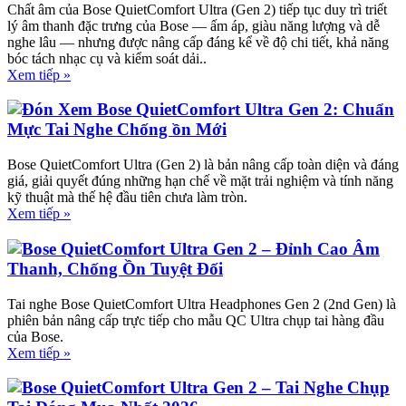
Chất âm của Bose QuietComfort Ultra (Gen 2) tiếp tục duy trì triết
lý âm thanh đặc trưng của Bose — ấm áp, giàu năng lượng và dễ
nghe lâu — nhưng được nâng cấp đáng kể về độ chi tiết, khả năng
bóc tách nhạc cụ và kiểm soát dải..
Xem tiếp »
Đón Xem Bose QuietComfort Ultra Gen 2: Chuẩn
Mực Tai Nghe Chống ồn Mới
Bose QuietComfort Ultra (Gen 2) là bản nâng cấp toàn diện và đáng
giá, giải quyết đúng những hạn chế về mặt trải nghiệm và tính năng
kỹ thuật mà thế hệ đầu tiên chưa làm tròn.
Xem tiếp »
Bose QuietComfort Ultra Gen 2 – Đỉnh Cao Âm
Thanh, Chống Ồn Tuyệt Đối
Tai nghe Bose QuietComfort Ultra Headphones Gen 2 (2nd Gen) là
phiên bản nâng cấp trực tiếp cho mẫu QC Ultra chụp tai hàng đầu
của Bose.
Xem tiếp »
Bose QuietComfort Ultra Gen 2 – Tai Nghe Chụp