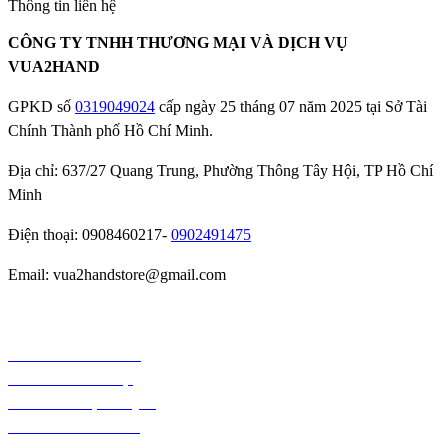
Thông tin liên hệ
CÔNG TY TNHH THƯƠNG MẠI VÀ DỊCH VỤ
VUA2HAND
GPKD số
0319049024
cấp ngày 25 tháng 07 năm 2025 tại Sở Tài
Chính Thành phố Hồ Chí Minh.
Địa chỉ: 637/27 Quang Trung, Phường Thông Tây Hội, TP Hồ Chí
Minh
Điện thoại: 0908460217-
0902491475
Email: vua2handstore@gmail.com
Chính sách bảo hành
Chính sách bảo mật
Chính sách vận chuyển
Chính sách kiểm hàng