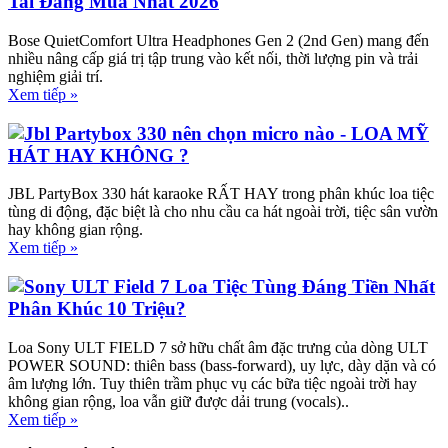
Tai Đáng Mua Nhất 2026
Bose QuietComfort Ultra Headphones Gen 2 (2nd Gen) mang đến
nhiều nâng cấp giá trị tập trung vào kết nối, thời lượng pin và trải
nghiệm giải trí.
Xem tiếp »
Jbl Partybox 330 nên chọn micro nào - LOA MỸ
HÁT HAY KHÔNG ?
JBL PartyBox 330 hát karaoke RẤT HAY trong phân khúc loa tiệc
tùng di động, đặc biệt là cho nhu cầu ca hát ngoài trời, tiệc sân vườn
hay không gian rộng.
Xem tiếp »
Sony ULT Field 7 Loa Tiệc Tùng Đáng Tiền Nhất
Phân Khúc 10 Triệu?
Loa Sony ULT FIELD 7 sở hữu chất âm đặc trưng của dòng ULT
POWER SOUND: thiên bass (bass-forward), uy lực, dày dặn và có
âm lượng lớn. Tuy thiên trầm phục vụ các bữa tiệc ngoài trời hay
không gian rộng, loa vẫn giữ được dải trung (vocals)..
Xem tiếp »