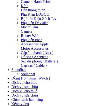
Camera Hành Trình
Kính
Đèn thông minh
Phụ Kiện LOBOO
Bộ Lưu Điện Xách Tay
Phụ kiện Devialet
Mic thu âm
Camera
Router Wifi
Phụ kiện khác
Accessories Apple
Motor Accessories
Cáp âm thanh ( Aux )
Củ sạc ( Adapter )
Sạc dự phòng ( Battery )
Cáp sạc ( Cable )
Soundbar
Soundbar
Đồng Hồ ( Smart Watch )
Dịch vụ cho thuê
Dịch vụ sửa chữa
Dịch vụ cho thuê
Dịch vụ sửa chữa
Chính sách bán hàng
Kênh video