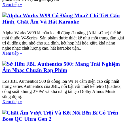
Xem tiếp »
Alpha Works W99 Có Đáng Mua? Chi Tiết Cấu
Hình, Chất Âm Và Hát Karaoke
Alpha Works W99 là mẫu loa di động đa năng (All-in-One) thế hệ
mới thuộc W-Series. Sản phẩm được thiết kế như một trung tâm giải
trí di động thu nhỏ cho gia đình, kết hợp hài hòa giữa khả năng
nghe nhạc chất lượng cao, hát karaoke tiện..
Xem tiếp »
Sở Hữu JBL Authentics 500: Mang Trải Nghiệm
Âm Nhạc Chuẩn Rạp Phim
Loa JBL Authentics 500 là dòng loa Wi-Fi cắm điện cao cấp nhất
trong series Authentics của JBL, nổi bật với thiết kế retro Quadrex,
công suất khủng 270W và khả năng tái tạo Dolby Atmos Music
sống động.
Xem tiếp »
Chất Âm Vượt Trội Và Kết Nối Bền Bỉ Có Trên
Bose QC Ultra Gen 2