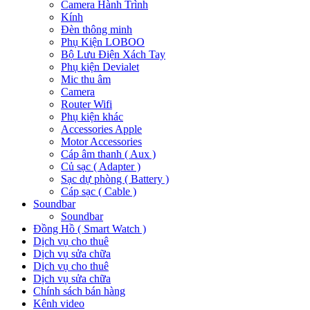
Camera Hành Trình
Kính
Đèn thông minh
Phụ Kiện LOBOO
Bộ Lưu Điện Xách Tay
Phụ kiện Devialet
Mic thu âm
Camera
Router Wifi
Phụ kiện khác
Accessories Apple
Motor Accessories
Cáp âm thanh ( Aux )
Củ sạc ( Adapter )
Sạc dự phòng ( Battery )
Cáp sạc ( Cable )
Soundbar
Soundbar
Đồng Hồ ( Smart Watch )
Dịch vụ cho thuê
Dịch vụ sửa chữa
Dịch vụ cho thuê
Dịch vụ sửa chữa
Chính sách bán hàng
Kênh video