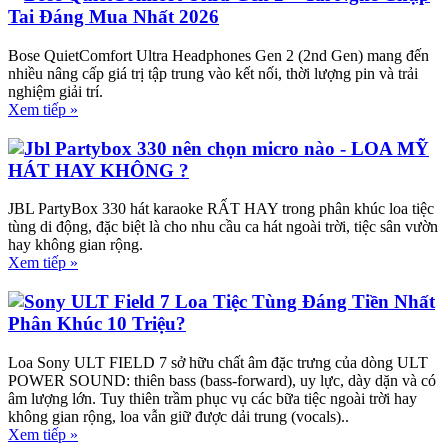
Tai Đáng Mua Nhất 2026
Bose QuietComfort Ultra Headphones Gen 2 (2nd Gen) mang đến
nhiều nâng cấp giá trị tập trung vào kết nối, thời lượng pin và trải
nghiệm giải trí.
Xem tiếp »
Jbl Partybox 330 nên chọn micro nào - LOA MỸ
HÁT HAY KHÔNG ?
JBL PartyBox 330 hát karaoke RẤT HAY trong phân khúc loa tiệc
tùng di động, đặc biệt là cho nhu cầu ca hát ngoài trời, tiệc sân vườn
hay không gian rộng.
Xem tiếp »
Sony ULT Field 7 Loa Tiệc Tùng Đáng Tiền Nhất
Phân Khúc 10 Triệu?
Loa Sony ULT FIELD 7 sở hữu chất âm đặc trưng của dòng ULT
POWER SOUND: thiên bass (bass-forward), uy lực, dày dặn và có
âm lượng lớn. Tuy thiên trầm phục vụ các bữa tiệc ngoài trời hay
không gian rộng, loa vẫn giữ được dải trung (vocals)..
Xem tiếp »