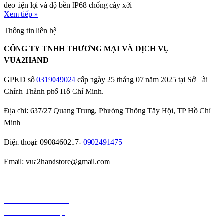
đeo tiện lợi và độ bền IP68 chống cày xới
Xem tiếp »
Thông tin liên hệ
CÔNG TY TNHH THƯƠNG MẠI VÀ DỊCH VỤ
VUA2HAND
GPKD số
0319049024
cấp ngày 25 tháng 07 năm 2025 tại Sở Tài
Chính Thành phố Hồ Chí Minh.
Địa chỉ: 637/27 Quang Trung, Phường Thông Tây Hội, TP Hồ Chí
Minh
Điện thoại: 0908460217-
0902491475
Email: vua2handstore@gmail.com
Chính sách bảo hành
Chính sách bảo mật