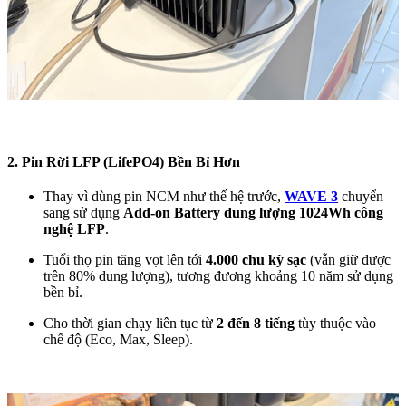
2. Pin Rời LFP (LifePO4) Bền Bỉ Hơn
Thay vì dùng pin NCM như thế hệ trước,
WAVE 3
chuyển
sang sử dụng
Add-on Battery dung lượng 1024Wh công
nghệ LFP
.
Tuổi thọ pin tăng vọt lên tới
4.000 chu kỳ sạc
(vẫn giữ được
trên 80% dung lượng), tương đương khoảng 10 năm sử dụng
bền bỉ.
Cho thời gian chạy liên tục từ
2 đến 8 tiếng
tùy thuộc vào
chế độ (Eco, Max, Sleep).