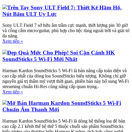
Trên Tay Sony ULT Field 7: Thiết Kế Hầm Hố,
Nút Bấm ULT Uy Lực
Sony ULT Field 7 sở hữu âm trầm cực mạnh, thời lượng pin 30 giờ
và cổng cắm micro/guitar, phù hợp cho tiệc tùng ngoài trời và giải trí
đa năng.
Xem tiếp »
Đẹp Quá Mức Cho Phép! Soi Cận Cảnh HK
SoundSticks 5 Wi-Fi Mới Nhất
Harman Kardon SoundSticks 5 Wi-Fi là bản nâng cấp toàn diện và
cao cấp nhất của dòng loa SoundSticks biểu tượng. Không chỉ giữ
nguyên giá trị thẩm mỹ vượt thời gian, phiên bản này bổ sung Wi-Fi
streaming chuẩn Hi-Res cùng nâng cấp quan trọng..
Xem tiếp »
Mở Bán Harman Kardon SoundSticks 5 Wi-Fi
Chuẩn Âm Thanh Mới
Harman Kardon SoundSticks 5 Wi-Fi là dòng hệ thống loa để bàn
cao cấp 2.1 kênh thế hệ thứ 5 thuộc chuỗi sản phẩm SoundSticks
biểu tượng của thương hiệu Harman Kardon, tích hợp công nghệ