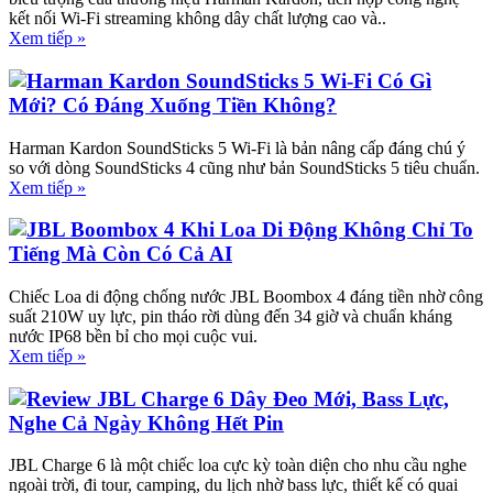
kết nối Wi-Fi streaming không dây chất lượng cao và..
Xem tiếp »
Harman Kardon SoundSticks 5 Wi-Fi Có Gì
Mới? Có Đáng Xuống Tiền Không?
Harman Kardon SoundSticks 5 Wi-Fi là bản nâng cấp đáng chú ý
so với dòng SoundSticks 4 cũng như bản SoundSticks 5 tiêu chuẩn.
Xem tiếp »
JBL Boombox 4 Khi Loa Di Động Không Chỉ To
Tiếng Mà Còn Có Cả AI
Chiếc Loa di động chống nước JBL Boombox 4 đáng tiền nhờ công
suất 210W uy lực, pin tháo rời dùng đến 34 giờ và chuẩn kháng
nước IP68 bền bỉ cho mọi cuộc vui.
Xem tiếp »
Review JBL Charge 6 Dây Đeo Mới, Bass Lực,
Nghe Cả Ngày Không Hết Pin
JBL Charge 6 là một chiếc loa cực kỳ toàn diện cho nhu cầu nghe
ngoài trời, đi tour, camping, du lịch nhờ bass lực, thiết kế có quai