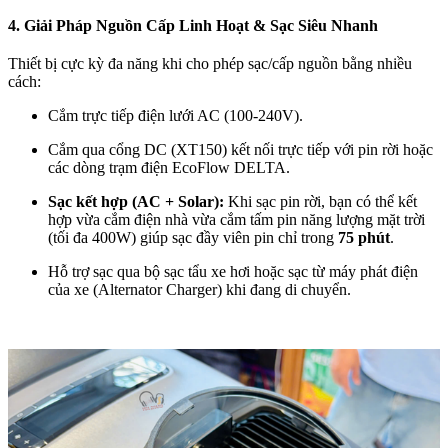
4. Giải Pháp Nguồn Cấp Linh Hoạt & Sạc Siêu Nhanh
Thiết bị cực kỳ đa năng khi cho phép sạc/cấp nguồn bằng nhiều
cách:
Cắm trực tiếp điện lưới AC (100-240V).
Cắm qua cổng DC (XT150) kết nối trực tiếp với pin rời hoặc
các dòng trạm điện EcoFlow DELTA.
Sạc kết hợp (AC + Solar):
Khi sạc pin rời, bạn có thể kết
hợp vừa cắm điện nhà vừa cắm tấm pin năng lượng mặt trời
(tối đa 400W) giúp sạc đầy viên pin chỉ trong
75 phút
.
Hỗ trợ sạc qua bộ sạc tẩu xe hơi hoặc sạc từ máy phát điện
của xe (Alternator Charger) khi đang di chuyển.