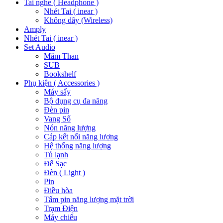
Tai nghe ( Headphone )
Nhét Tai ( inear )
Không dây (Wireless)
Amply
Nhét Tai ( inear )
Set Audio
Mâm Than
SUB
Bookshelf
Phụ kiện ( Accessories )
Máy sấy
Bộ dụng cụ đa năng
Đèn pin
Vang Số
Nón năng lượng
Cáp kết nối năng lượng
Hệ thống năng lượng
Tủ lạnh
Đế Sạc
Đèn ( Light )
Pin
Điều hòa
Tấm pin năng lượng mặt trời
Trạm Điện
Máy chiếu