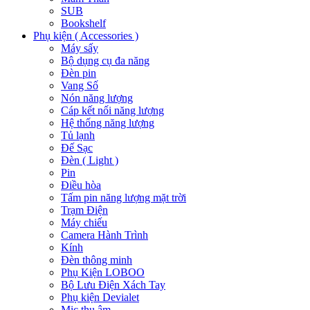
SUB
Bookshelf
Phụ kiện ( Accessories )
Máy sấy
Bộ dụng cụ đa năng
Đèn pin
Vang Số
Nón năng lượng
Cáp kết nối năng lượng
Hệ thống năng lượng
Tủ lạnh
Đế Sạc
Đèn ( Light )
Pin
Điều hòa
Tấm pin năng lượng mặt trời
Trạm Điện
Máy chiếu
Camera Hành Trình
Kính
Đèn thông minh
Phụ Kiện LOBOO
Bộ Lưu Điện Xách Tay
Phụ kiện Devialet
Mic thu âm