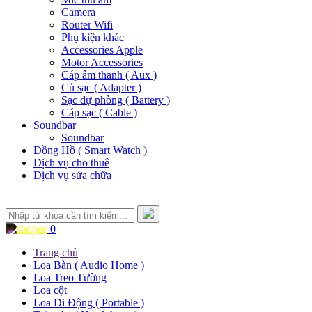
Camera
Router Wifi
Phụ kiện khác
Accessories Apple
Motor Accessories
Cáp âm thanh ( Aux )
Củ sạc ( Adapter )
Sạc dự phòng ( Battery )
Cáp sạc ( Cable )
Soundbar
Soundbar
Đồng Hồ ( Smart Watch )
Dịch vụ cho thuê
Dịch vụ sửa chữa
0
Trang chủ
Loa Bàn ( Audio Home )
Loa Treo Tường
Loa cột
Loa Di Động ( Portable )