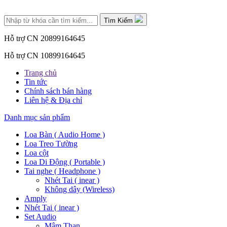
Tìm Kiếm
Hỗ trợ CN 2
0899164645
Hỗ trợ CN 1
0899164645
Trang chủ
Tin tức
Chính sách bán hàng
Liên hệ & Địa chỉ
Danh mục sản phẩm
Loa Bàn ( Audio Home )
Loa Treo Tường
Loa cột
Loa Di Động ( Portable )
Tai nghe ( Headphone )
Nhét Tai ( inear )
Không dây (Wireless)
Amply
Nhét Tai ( inear )
Set Audio
Mâm Than