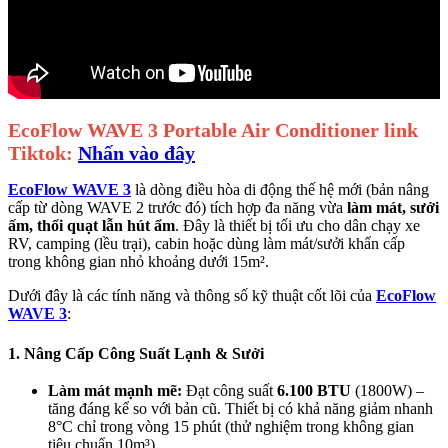
EcoFlow WAVE 3 Portable Air Conditioner
link
Tiktok:
Nhấn vào đây
EcoFlow WAVE 3
là dòng điều hòa di động thế hệ mới (bản nâng
cấp từ dòng WAVE 2 trước đó) tích hợp đa năng vừa
làm mát, sưởi
ấm, thổi quạt lẫn hút ẩm
. Đây là thiết bị tối ưu cho dân chạy xe
RV, camping (lều trại), cabin hoặc dùng làm mát/sưởi khẩn cấp
trong không gian nhỏ khoảng dưới 15m².
Dưới đây là các tính năng và thông số kỹ thuật cốt lõi của
EcoFlow
WAVE 3
:
1. Nâng Cấp Công Suất Lạnh & Sưởi
Làm mát mạnh mẽ:
Đạt công suất
6.100 BTU
(1800W) –
tăng đáng kể so với bản cũ. Thiết bị có khả năng giảm nhanh
8°C chỉ trong vòng 15 phút (thử nghiệm trong không gian
tiêu chuẩn 10m³).