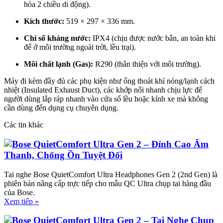
hòa 2 chiều di động).
Kích thước:
519 × 297 × 336 mm.
Chỉ số kháng nước:
IPX4 (chịu được nước bắn, an toàn khi
để ở môi trường ngoài trời, lều trại).
Môi chất lạnh (Gas):
R290 (thân thiện với môi trường).
Máy đi kèm đầy đủ các phụ kiện như ống thoát khí nóng/lạnh cách
nhiệt (Insulated Exhaust Duct), các khớp nối nhanh chịu lực để
người dùng lắp ráp nhanh vào cửa sổ lều hoặc kính xe mà không
cần dùng đến dụng cụ chuyên dụng.
Các tin khác
Bose QuietComfort Ultra Gen 2 – Đỉnh Cao Âm
Thanh, Chống Ồn Tuyệt Đối
Tai nghe Bose QuietComfort Ultra Headphones Gen 2 (2nd Gen) là
phiên bản nâng cấp trực tiếp cho mẫu QC Ultra chụp tai hàng đầu
của Bose.
Xem tiếp »
Bose QuietComfort Ultra Gen 2 – Tai Nghe Chụp