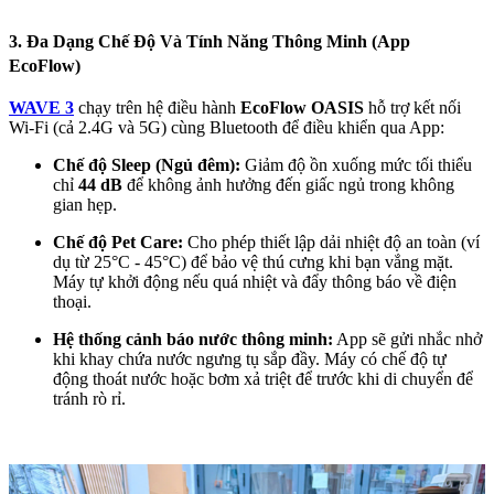
3. Đa Dạng Chế Độ Và Tính Năng Thông Minh (App
EcoFlow)
WAVE 3
chạy trên hệ điều hành
EcoFlow OASIS
hỗ trợ kết nối
Wi-Fi (cả 2.4G và 5G) cùng Bluetooth để điều khiển qua App:
Chế độ Sleep (Ngủ đêm):
Giảm độ ồn xuống mức tối thiểu
chỉ
44 dB
để không ảnh hưởng đến giấc ngủ trong không
gian hẹp.
Chế độ Pet Care:
Cho phép thiết lập dải nhiệt độ an toàn (ví
dụ từ 25°C - 45°C) để bảo vệ thú cưng khi bạn vắng mặt.
Máy tự khởi động nếu quá nhiệt và đẩy thông báo về điện
thoại.
Hệ thống cảnh báo nước thông minh:
App sẽ gửi nhắc nhở
khi khay chứa nước ngưng tụ sắp đầy. Máy có chế độ tự
động thoát nước hoặc bơm xả triệt để trước khi di chuyển để
tránh rò rỉ.