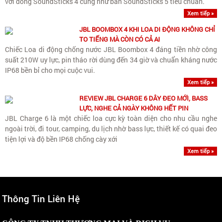
với dòng SoundSticks 4 cũng như bản SoundSticks 5 tiêu chuẩn.
Xem tiếp »
JBL BOOMBOX 4 KHI LOA DI ĐỘNG KHÔNG CHỈ
TO TIẾNG MÀ CÒN CÓ CẢ AI
Chiếc Loa di động chống nước JBL Boombox 4 đáng tiền nhờ công
suất 210W uy lực, pin tháo rời dùng đến 34 giờ và chuẩn kháng nước
IP68 bền bỉ cho mọi cuộc vui.
Xem tiếp »
REVIEW JBL CHARGE 6 DÂY ĐEO MỚI, BASS
LỰC, NGHE CẢ NGÀY KHÔNG HẾT PIN
JBL Charge 6 là một chiếc loa cực kỳ toàn diện cho nhu cầu nghe
ngoài trời, đi tour, camping, du lịch nhờ bass lực, thiết kế có quai đeo
tiện lợi và độ bền IP68 chống cày xới
Xem tiếp »
Thông Tin Liên Hệ