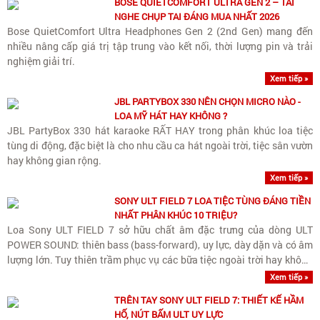
BOSE QUIETCOMFORT ULTRA GEN 2 – TAI
NGHE CHỤP TAI ĐÁNG MUA NHẤT 2026
Bose QuietComfort Ultra Headphones Gen 2 (2nd Gen) mang đến
nhiều nâng cấp giá trị tập trung vào kết nối, thời lượng pin và trải
nghiệm giải trí.
Xem tiếp »
JBL PARTYBOX 330 NÊN CHỌN MICRO NÀO -
LOA MỸ HÁT HAY KHÔNG ?
JBL PartyBox 330 hát karaoke RẤT HAY trong phân khúc loa tiệc
tùng di động, đặc biệt là cho nhu cầu ca hát ngoài trời, tiệc sân vườn
hay không gian rộng.
Xem tiếp »
SONY ULT FIELD 7 LOA TIỆC TÙNG ĐÁNG TIỀN
NHẤT PHÂN KHÚC 10 TRIỆU?
Loa Sony ULT FIELD 7 sở hữu chất âm đặc trưng của dòng ULT
POWER SOUND: thiên bass (bass-forward), uy lực, dày dặn và có âm
lượng lớn. Tuy thiên trầm phục vụ các bữa tiệc ngoài trời hay không
gian rộng, loa vẫn giữ được dải trung (vocals)..
Xem tiếp »
TRÊN TAY SONY ULT FIELD 7: THIẾT KẾ HẦM
HỐ, NÚT BẤM ULT UY LỰC