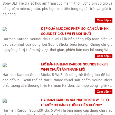
Sony ULT Field 7 sở hữu âm trầm cực mạnh, thời lượng pin 30 giờ và
cổng cắm micro/guitar, phù hợp cho tiệc tùng ngoài trời và giải trí
đa năng.
Xem tiếp »
ĐẸP QUÁ MỨC CHO PHÉP! SOI CẬN CẢNH HK
SOUNDSTICKS 5 WI-FI MỚI NHẤT
Harman Kardon SoundSticks 5 Wi-Fi là bản nâng cấp toàn diện và
cao cấp nhất của dòng loa SoundSticks biểu tượng. Không chỉ giữ
nguyên giá trị thẩm mỹ vượt thời gian, phiên bản này bổ sung Wi-Fi
streaming chuẩn Hi-Res cùng nâng cấp quan trọng..
Xem tiếp »
MỞ BÁN HARMAN KARDON SOUNDSTICKS 5
WI-FI CHUẨN ÂM THANH MỚI
Harman Kardon SoundSticks 5 Wi-Fi là dòng hệ thống loa để bàn
cao cấp 2.1 kênh thế hệ thứ 5 thuộc chuỗi sản phẩm SoundSticks
biểu tượng của thương hiệu Harman Kardon, tích hợp công nghệ kết
nối Wi-Fi streaming không dây chất lượng cao và..
Xem tiếp »
HARMAN KARDON SOUNDSTICKS 5 WI-FI CÓ
GÌ MỚI? CÓ ĐÁNG XUỐNG TIỀN KHÔNG?
Harman Kardon SoundSticks 5 Wi-Fi là bản nâng cấp đáng chú ý so