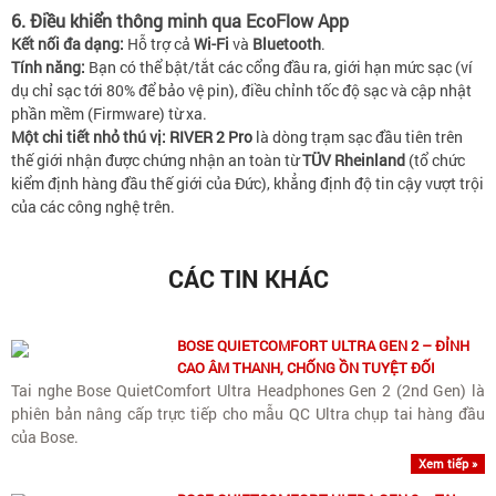
6. Điều khiển thông minh qua EcoFlow App
Kết nối đa dạng:
Hỗ trợ cả
Wi-Fi
và
Bluetooth
.
Tính năng:
Bạn có thể bật/tắt các cổng đầu ra, giới hạn mức sạc (ví
dụ chỉ sạc tới 80% để bảo vệ pin), điều chỉnh tốc độ sạc và cập nhật
phần mềm (Firmware) từ xa.
Một chi tiết nhỏ thú vị:
RIVER 2 Pro
là dòng trạm sạc đầu tiên trên
thế giới nhận được chứng nhận an toàn từ
TÜV Rheinland
(tổ chức
kiểm định hàng đầu thế giới của Đức), khẳng định độ tin cậy vượt trội
của các công nghệ trên.
CÁC TIN KHÁC
BOSE QUIETCOMFORT ULTRA GEN 2 – ĐỈNH
CAO ÂM THANH, CHỐNG ỒN TUYỆT ĐỐI
Tai nghe Bose QuietComfort Ultra Headphones Gen 2 (2nd Gen) là
phiên bản nâng cấp trực tiếp cho mẫu QC Ultra chụp tai hàng đầu
của Bose.
Xem tiếp »