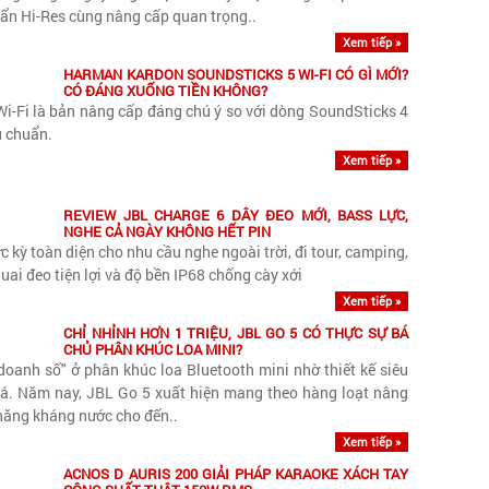
ẩn Hi-Res cùng nâng cấp quan trọng..
Xem tiếp »
HARMAN KARDON SOUNDSTICKS 5 WI-FI CÓ GÌ MỚI?
CÓ ĐÁNG XUỐNG TIỀN KHÔNG?
-Fi là bản nâng cấp đáng chú ý so với dòng SoundSticks 4
u chuẩn.
Xem tiếp »
REVIEW JBL CHARGE 6 DÂY ĐEO MỚI, BASS LỰC,
NGHE CẢ NGÀY KHÔNG HẾT PIN
c kỳ toàn diện cho nhu cầu nghe ngoài trời, đi tour, camping,
 quai đeo tiện lợi và độ bền IP68 chống cày xới
Xem tiếp »
CHỈ NHỈNH HƠN 1 TRIỆU, JBL GO 5 CÓ THỰC SỰ BÁ
CHỦ PHÂN KHÚC LOA MINI?
 doanh số" ở phân khúc loa Bluetooth mini nhờ thiết kế siêu
iá. Năm nay, JBL Go 5 xuất hiện mang theo hàng loạt nâng
 năng kháng nước cho đến..
Xem tiếp »
ACNOS D AURIS 200 GIẢI PHÁP KARAOKE XÁCH TAY