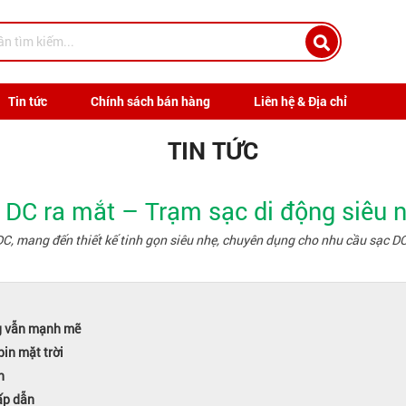
Tin tức
Chính sách bán hàng
Liên hệ & Địa chỉ
TIN TỨC
DC ra mắt – Trạm sạc di động siêu n
DC, mang đến thiết kế tinh gọn siêu nhẹ, chuyên dụng cho nhu cầu sạc DC
ng vẫn mạnh mẽ
pin mặt trời
n
ấp dẫn