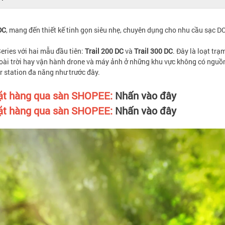
DC
, mang đến thiết kế tinh gọn siêu nhẹ, chuyên dụng cho nhu cầu sạc DC
ries với hai mẫu đầu tiên:
Trail 200 DC
và
Trail 300 DC
. Đây là loạt tr
ngoài trời hay vận hành drone và máy ảnh ở những khu vực không có ngu
r station đa năng như trước đây.
đặt hàng qua sàn SHOPEE:
Nhấn vào đây
đặt hàng qua sàn SHOPEE:
Nhấn vào đây