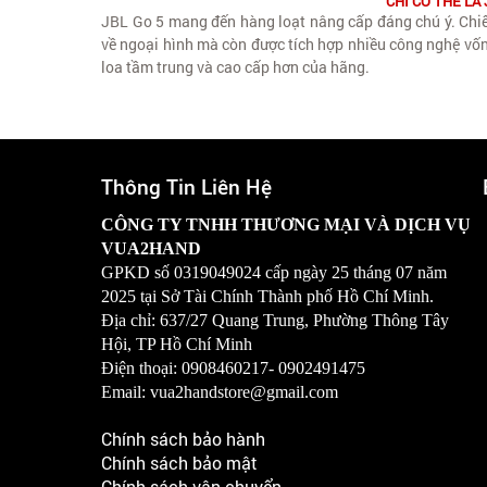
CHỈ CÓ THỂ LÀ 
JBL Go 5 mang đến hàng loạt nâng cấp đáng chú ý. Chiếc
về ngoại hình mà còn được tích hợp nhiều công nghệ vốn
loa tầm trung và cao cấp hơn của hãng.
Thông Tin Liên Hệ
CÔNG TY TNHH THƯƠNG MẠI VÀ DỊCH VỤ
VUA2HAND
GPKD số
0319049024
cấp ngày 25 tháng 07 năm
2025 tại Sở Tài Chính Thành phố Hồ Chí Minh.
Địa chỉ: 637/27 Quang Trung, Phường Thông Tây
Hội, TP Hồ Chí Minh
Điện thoại: 0908460217-
0902491475
Email: vua2handstore@gmail.com
Chính sách bảo hành
Chính sách bảo mật
Chính sách vận chuyển