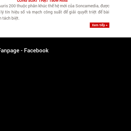
CÔNG SUẤT THẬT 150W RMS
uris 200 thuộc phân khúc thế hệ mới của Soncamedia, được
 tín hiệu số và mạch công suất để giải quyết triệt để bài
 tách biệt.
Xem tiếp »
Fanpage - Facebook