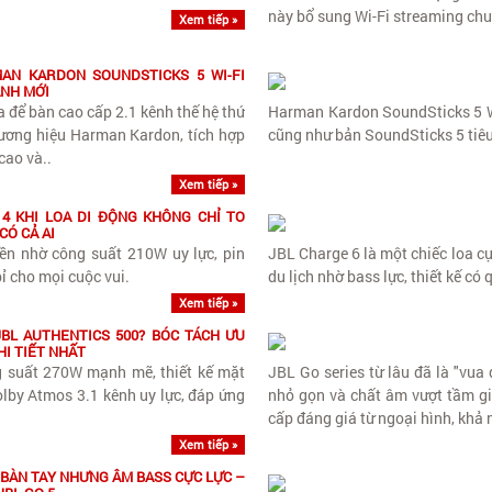
này bổ sung Wi-Fi streaming chu
Xem tiếp »
AN KARDON SOUNDSTICKS 5 WI-FI
NH MỚI
 để bàn cao cấp 2.1 kênh thế hệ thứ
Harman Kardon SoundSticks 5 Wi
ương hiệu Harman Kardon, tích hợp
cũng như bản SoundSticks 5 tiê
cao và..
Xem tiếp »
4 KHI LOA DI ĐỘNG KHÔNG CHỈ TO
CÓ CẢ AI
ền nhờ công suất 210W uy lực, pin
JBL Charge 6 là một chiếc loa cự
ỉ cho mọi cuộc vui.
du lịch nhờ bass lực, thiết kế có
Xem tiếp »
BL AUTHENTICS 500? BÓC TÁCH ƯU
I TIẾT NHẤT
g suất 270W mạnh mẽ, thiết kế mặt
JBL Go series từ lâu đã là "vua
lby Atmos 3.1 kênh uy lực, đáp ứng
nhỏ gọn và chất âm vượt tầm g
cấp đáng giá từ ngoại hình, khả
Xem tiếp »
 BÀN TAY NHƯNG ÂM BASS CỰC LỰC –