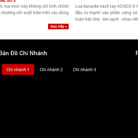
JBL GO 5
 loa mini này không chỉ tinh chỉnh
Loa karaoke xách tay ACNOS D A
 thường chỉ xuất hiện trên các dòng
đầu tư mạnh vào phần cứng xử lý
toán hát nhẹ - âm sạch - nhạc nền
Xem tiếp »
Bản Đồ Chi Nhánh
Chi nhánh 1
Chi nhánh 2
Chi nhánh 3