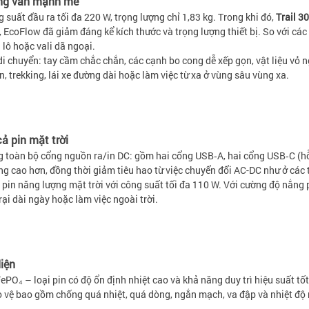
ưng vẫn mạnh mẽ
suất đầu ra tối đa 220 W, trọng lượng chỉ 1,83 kg. Trong khi đó,
Trail 3
 EcoFlow đã giảm đáng kể kích thước và trọng lượng thiết bị. So với cá
lô hoặc vali dã ngoại.
 di chuyển: tay cầm chắc chắn, các cạnh bo cong dễ xếp gọn, vật liệu vỏ
 trekking, lái xe đường dài hoặc làm việc từ xa ở vùng sâu vùng xa.
ả pin mặt trời
 toàn bộ cổng nguồn ra/in DC: gồm hai cổng USB‑A, hai cổng USB‑C (hỗ t
ng cao hơn, đồng thời giảm tiêu hao từ việc chuyển đổi AC-DC như ở các
pin năng lượng mặt trời với công suất tối đa 110 W. Với cường độ nắng 
rại dài ngày hoặc làm việc ngoài trời.
diện
FePO₄ – loại pin có độ ổn định nhiệt cao và khả năng duy trì hiệu suất 
bảo vệ bao gồm chống quá nhiệt, quá dòng, ngắn mạch, va đập và nhiệt độ