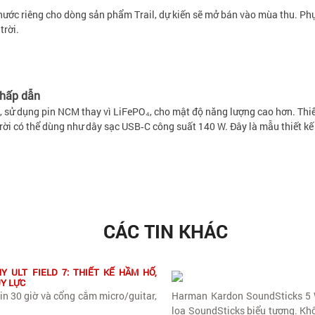
ước riêng cho dòng sản phẩm Trail, dự kiến sẽ mở bán vào mùa thu. Phụ
trời.
 hấp dẫn
, sử dụng pin NCM thay vì LiFePO₄, cho mật độ năng lượng cao hơn. Thiết
 rời có thể dùng như dây sạc USB‑C công suất 140 W. Đây là mẫu thiết kế
CÁC TIN KHÁC
Y ULT FIELD 7: THIẾT KẾ HẦM HỐ,
UY LỰC
in 30 giờ và cổng cắm micro/guitar,
Harman Kardon SoundSticks 5 W
loa SoundSticks biểu tượng. Khô