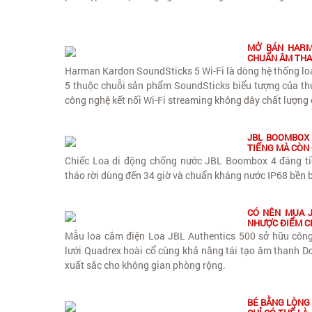
MỞ BÁN HARM
CHUẨN ÂM THA
Harman Kardon SoundSticks 5 Wi-Fi là dòng hệ thống loa
5 thuộc chuỗi sản phẩm SoundSticks biểu tượng của th
công nghệ kết nối Wi-Fi streaming không dây chất lượng 
JBL BOOMBOX 
TIẾNG MÀ CÒN 
Chiếc Loa di động chống nước JBL Boombox 4 đáng ti
tháo rời dùng đến 34 giờ và chuẩn kháng nước IP68 bền b
CÓ NÊN MUA J
NHƯỢC ĐIỂM CH
Mẫu loa cắm điện Loa JBL Authentics 500 sở hữu côn
lưới Quadrex hoài cổ cùng khả năng tái tạo âm thanh Do
xuất sắc cho không gian phòng rộng.
BÉ BẰNG LÒNG