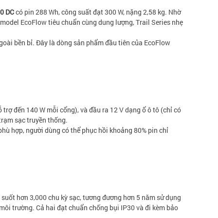
00 DC
có pin 288 Wh, công suất đạt 300 W, nặng 2,58 kg. Nhờ
c model EcoFlow tiêu chuẩn cùng dung lượng, Trail Series nhẹ
 ngoài bền bỉ. Đây là dòng sản phẩm đầu tiên của EcoFlow
rợ đến 140 W mỗi cổng), và đầu ra 12 V dạng ổ ô tô (chỉ có
 trạm sạc truyền thống.
phù hợp, người dùng có thể phục hồi khoảng 80% pin chỉ
tốt suốt hơn 3,000 chu kỳ sạc, tương đương hơn 5 năm sử dụng
 môi trường. Cả hai đạt chuẩn chống bụi IP30 và đi kèm bảo