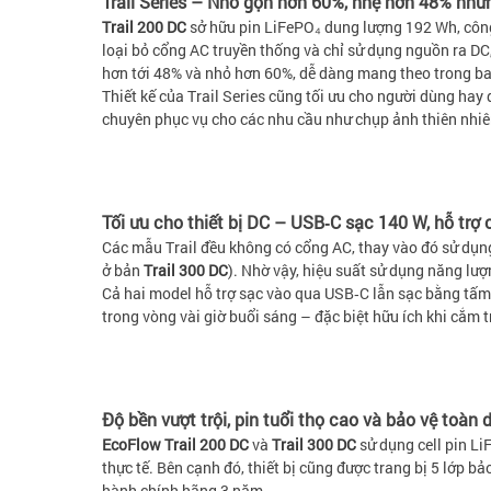
Trail Series – Nhỏ gọn hơn 60%, nhẹ hơn 48% nh
Trail 200 DC
sở hữu pin LiFePO₄ dung lượng 192 Wh, công 
loại bỏ cổng AC truyền thống và chỉ sử dụng nguồn ra DC,
hơn tới 48% và nhỏ hơn 60%, dễ dàng mang theo trong ba 
Thiết kế của Trail Series cũng tối ưu cho người dùng hay
chuyên phục vụ cho các nhu cầu như chụp ảnh thiên nhiên,
Tối ưu cho thiết bị DC – USB‑C sạc 140 W, hỗ trợ c
Các mẫu Trail đều không có cổng AC, thay vào đó sử dụng
ở bản
Trail 300 DC
). Nhờ vậy, hiệu suất sử dụng năng lượ
Cả hai model hỗ trợ sạc vào qua USB‑C lẫn sạc bằng tấm 
trong vòng vài giờ buổi sáng – đặc biệt hữu ích khi cắm t
Độ bền vượt trội, pin tuổi thọ cao và bảo vệ toàn 
EcoFlow Trail 200 DC
và
Trail 300 DC
sử dụng cell pin Li
thực tế. Bên cạnh đó, thiết bị cũng được trang bị 5 lớp 
hành chính hãng 3 năm.