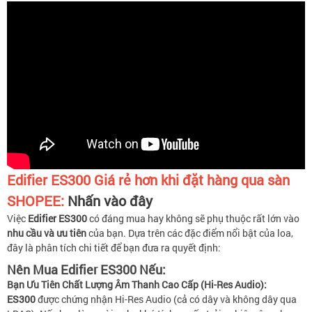
Edifier ES300
Giá rẻ hơn khi đặt hàng qua sàn
SHOPEE:
Nhấn vào đây
Việc
Edifier ES300
có đáng mua hay không sẽ phụ thuộc rất lớn vào
nhu cầu và ưu tiên
của bạn. Dựa trên các đặc điểm nổi bật của loa,
đây là phân tích chi tiết để bạn đưa ra quyết định:
Nên Mua Edifier ES300 Nếu:
Bạn Ưu Tiên Chất Lượng Âm Thanh Cao Cấp (Hi-Res Audio):
ES300
được chứng nhận Hi-Res Audio (cả có dây và không dây qua