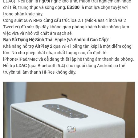
LDAC). Nếu bạn là người nghe khó tính, muốn trải nghiệm âm nhạc
chi tiết, trung thực và sống động,
ES300
là một lựa chọn tuyệt vời
trong phân khúc này.
Công suất 60W RMS cùng cấu trúc loa 2.1 (Mid-Bass 4 inch và 2
Tweeter) đủ sức lấp đầy không gian phòng khách hoặc phòng làm
việc vừa và nhỏ với chất âm sạch sẽ.
Bạn Sử Dụng Hệ Sinh Thái Apple (và Android Cao Cấp):
Khả năng hỗ trợ
AirPlay 2
qua Wi-Fi băng tần kép là một điểm cộng
lớn. Nó cho phép phát nhạc chất lượng cao, ổn định từ
iPhone/iPad/Mac và dễ dàng thiết lập hệ thống âm thanh đa phòng.
Hỗ trợ
LDAC
(qua Bluetooth 5.4) cho người dùng Android có thể
truyền tải âm thanh Hi-Res không dây.