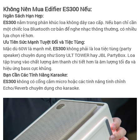
Không Nên Mua Edifier ES300 Nếu:
Ngân Sách Hạn Hẹp:
ES300
nằm trong phân khúc loa không dây cao cấp. Nếu bạn chỉ cần
một chiếc loa Bluetooth cơ bản để nghe nhạc thông thường, có nhiều
lựa chọn rẻ hơn.
Ưu Tiên Sức Mạnh Tuyệt Đối và Tiệc Tùng:
Mặc dù 60W là mạnh mẽ,
ES300
không phải là loa tiệc tùng (party
speaker) chuyên dụng như Sony ULT TOWER hay JBL PartyBox. Loa
tập trung vào chất lượng âm thanh chi tiết hơn là âm lượng tối đa và
hiệu ứng bass cực khủng.
Bạn Cần Các Tính Năng Karaoke:
ES300
không có cổng cắm micro hoặc các tính năng tinh chỉnh
Echo/Reverb chuyên dụng cho karaoke.