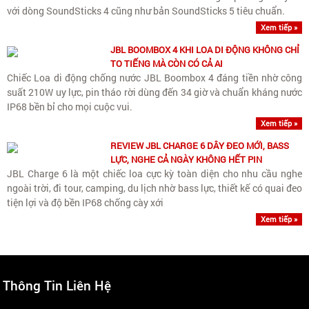
với dòng SoundSticks 4 cũng như bản SoundSticks 5 tiêu chuẩn.
Xem tiếp »
JBL BOOMBOX 4 KHI LOA DI ĐỘNG KHÔNG CHỈ
TO TIẾNG MÀ CÒN CÓ CẢ AI
Chiếc Loa di động chống nước JBL Boombox 4 đáng tiền nhờ công
suất 210W uy lực, pin tháo rời dùng đến 34 giờ và chuẩn kháng nước
IP68 bền bỉ cho mọi cuộc vui.
Xem tiếp »
REVIEW JBL CHARGE 6 DÂY ĐEO MỚI, BASS
LỰC, NGHE CẢ NGÀY KHÔNG HẾT PIN
JBL Charge 6 là một chiếc loa cực kỳ toàn diện cho nhu cầu nghe
ngoài trời, đi tour, camping, du lịch nhờ bass lực, thiết kế có quai đeo
tiện lợi và độ bền IP68 chống cày xới
Xem tiếp »
Thông Tin Liên Hệ