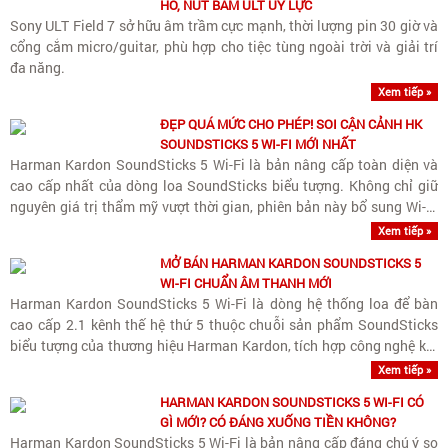
HỐ, NÚT BẤM ULT UY LỰC
Sony ULT Field 7 sở hữu âm trầm cực mạnh, thời lượng pin 30 giờ và
cổng cắm micro/guitar, phù hợp cho tiệc tùng ngoài trời và giải trí
đa năng.
Xem tiếp »
ĐẸP QUÁ MỨC CHO PHÉP! SOI CẬN CẢNH HK
SOUNDSTICKS 5 WI-FI MỚI NHẤT
Harman Kardon SoundSticks 5 Wi-Fi là bản nâng cấp toàn diện và
cao cấp nhất của dòng loa SoundSticks biểu tượng. Không chỉ giữ
nguyên giá trị thẩm mỹ vượt thời gian, phiên bản này bổ sung Wi-Fi
streaming chuẩn Hi-Res cùng nâng cấp quan trọng..
Xem tiếp »
MỞ BÁN HARMAN KARDON SOUNDSTICKS 5
WI-FI CHUẨN ÂM THANH MỚI
Harman Kardon SoundSticks 5 Wi-Fi là dòng hệ thống loa để bàn
cao cấp 2.1 kênh thế hệ thứ 5 thuộc chuỗi sản phẩm SoundSticks
biểu tượng của thương hiệu Harman Kardon, tích hợp công nghệ kết
nối Wi-Fi streaming không dây chất lượng cao và..
Xem tiếp »
HARMAN KARDON SOUNDSTICKS 5 WI-FI CÓ
GÌ MỚI? CÓ ĐÁNG XUỐNG TIỀN KHÔNG?
Harman Kardon SoundSticks 5 Wi-Fi là bản nâng cấp đáng chú ý so