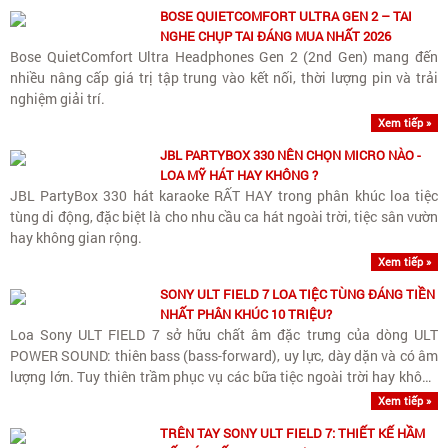
BOSE QUIETCOMFORT ULTRA GEN 2 – TAI
NGHE CHỤP TAI ĐÁNG MUA NHẤT 2026
Bose QuietComfort Ultra Headphones Gen 2 (2nd Gen) mang đến
nhiều nâng cấp giá trị tập trung vào kết nối, thời lượng pin và trải
nghiệm giải trí.
Xem tiếp »
JBL PARTYBOX 330 NÊN CHỌN MICRO NÀO -
LOA MỸ HÁT HAY KHÔNG ?
JBL PartyBox 330 hát karaoke RẤT HAY trong phân khúc loa tiệc
tùng di động, đặc biệt là cho nhu cầu ca hát ngoài trời, tiệc sân vườn
hay không gian rộng.
Xem tiếp »
SONY ULT FIELD 7 LOA TIỆC TÙNG ĐÁNG TIỀN
NHẤT PHÂN KHÚC 10 TRIỆU?
Loa Sony ULT FIELD 7 sở hữu chất âm đặc trưng của dòng ULT
POWER SOUND: thiên bass (bass-forward), uy lực, dày dặn và có âm
lượng lớn. Tuy thiên trầm phục vụ các bữa tiệc ngoài trời hay không
gian rộng, loa vẫn giữ được dải trung (vocals)..
Xem tiếp »
TRÊN TAY SONY ULT FIELD 7: THIẾT KẾ HẦM