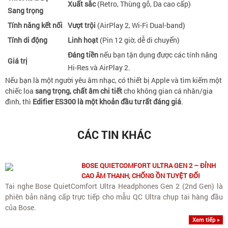
Xuất sắc
(Retro, Thùng gỗ, Da cao cấp)
Sang trọng
Tính năng kết nối
Vượt trội
(AirPlay 2, Wi-Fi Dual-band)
Tính di động
Linh hoạt
(Pin 12 giờ, dễ di chuyển)
Đáng tiền
nếu bạn tận dụng được các tính năng
Giá trị
Hi-Res và AirPlay 2.
Nếu bạn là một người yêu âm nhạc, có thiết bị Apple và tìm kiếm một
chiếc loa
sang trọng, chất âm chi tiết
cho không gian cá nhân/gia
đình, thì
Edifier ES300
là một khoản đầu tư rất đáng giá
.
CÁC TIN KHÁC
BOSE QUIETCOMFORT ULTRA GEN 2 – ĐỈNH
CAO ÂM THANH, CHỐNG ỒN TUYỆT ĐỐI
Tai nghe Bose QuietComfort Ultra Headphones Gen 2 (2nd Gen) là
phiên bản nâng cấp trực tiếp cho mẫu QC Ultra chụp tai hàng đầu
của Bose.
Xem tiếp »