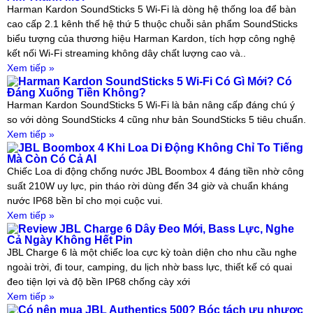
Harman Kardon SoundSticks 5 Wi-Fi là dòng hệ thống loa để bàn
cao cấp 2.1 kênh thế hệ thứ 5 thuộc chuỗi sản phẩm SoundSticks
biểu tượng của thương hiệu Harman Kardon, tích hợp công nghệ
kết nối Wi-Fi streaming không dây chất lượng cao và..
Xem tiếp »
Harman Kardon SoundSticks 5 Wi-Fi Có Gì Mới? Có
Đáng Xuống Tiền Không?
Harman Kardon SoundSticks 5 Wi-Fi là bản nâng cấp đáng chú ý
so với dòng SoundSticks 4 cũng như bản SoundSticks 5 tiêu chuẩn.
Xem tiếp »
JBL Boombox 4 Khi Loa Di Động Không Chỉ To Tiếng
Mà Còn Có Cả AI
Chiếc Loa di động chống nước JBL Boombox 4 đáng tiền nhờ công
suất 210W uy lực, pin tháo rời dùng đến 34 giờ và chuẩn kháng
nước IP68 bền bỉ cho mọi cuộc vui.
Xem tiếp »
Review JBL Charge 6 Dây Đeo Mới, Bass Lực, Nghe
Cả Ngày Không Hết Pin
JBL Charge 6 là một chiếc loa cực kỳ toàn diện cho nhu cầu nghe
ngoài trời, đi tour, camping, du lịch nhờ bass lực, thiết kế có quai
đeo tiện lợi và độ bền IP68 chống cày xới
Xem tiếp »
Có nên mua JBL Authentics 500? Bóc tách ưu nhược