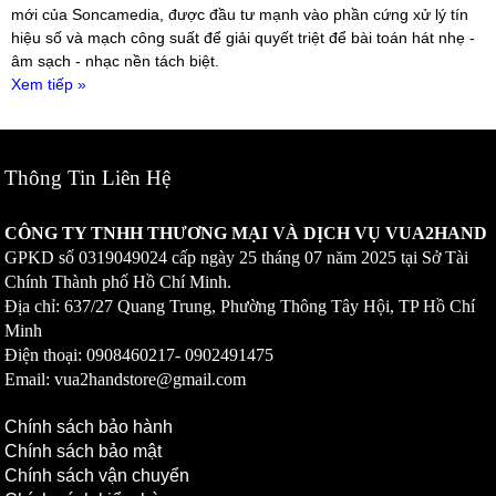
mới của Soncamedia, được đầu tư mạnh vào phần cứng xử lý tín
hiệu số và mạch công suất để giải quyết triệt để bài toán hát nhẹ -
âm sạch - nhạc nền tách biệt.
Xem tiếp »
Thông Tin Liên Hệ
CÔNG TY TNHH THƯƠNG MẠI VÀ DỊCH VỤ VUA2HAND
GPKD số
0319049024
cấp ngày 25 tháng 07 năm 2025 tại Sở Tài
Chính Thành phố Hồ Chí Minh.
Địa chỉ: 637/27 Quang Trung, Phường Thông Tây Hội, TP Hồ Chí
Minh
Điện thoại: 0908460217-
0902491475
Email: vua2handstore@gmail.com
Chính sách bảo hành
Chính sách bảo mật
Chính sách vận chuyển