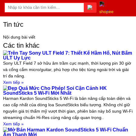
0
Tin tức
Nội dung bài viết
Các tin khác
Trên Tay Sony ULT Field 7: Thiết Kế Hầm Hố, Nút Bấm
ULT Uy Lực
Sony ULT Field 7 sở hữu âm trầm cực mạnh, thời lượng pin 30 giờ
và cổng cắm micro/guitar, phù hợp cho tiệc tùng ngoài trời và giải
trí đa năng.
Xem tiếp »
Đẹp Quá Mức Cho Phép! Soi Cận Cảnh HK
SoundSticks 5 Wi-Fi Mới Nhất
Harman Kardon SoundSticks 5 Wi-Fi là bản nâng cấp toàn diện và
cao cấp nhất của dòng loa SoundSticks biểu tượng. Không chỉ giữ
nguyên giá trị thẩm mỹ vượt thời gian, phiên bản này bổ sung Wi-Fi
streaming chuẩn Hi-Res cùng nâng cấp quan trọng..
Xem tiếp »
Mở Bán Harman Kardon SoundSticks 5 Wi-Fi Chuẩn
Âm Thanh Mới