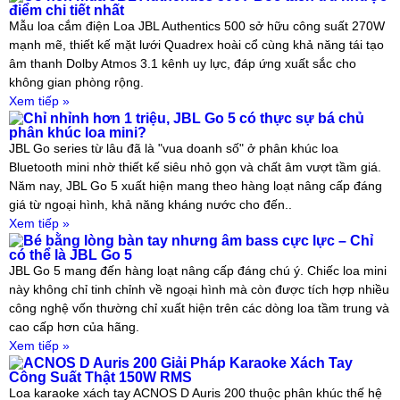
điểm chi tiết nhất
Mẫu loa cắm điện Loa JBL Authentics 500 sở hữu công suất 270W
mạnh mẽ, thiết kế mặt lưới Quadrex hoài cổ cùng khả năng tái tạo
âm thanh Dolby Atmos 3.1 kênh uy lực, đáp ứng xuất sắc cho
không gian phòng rộng.
Xem tiếp »
Chỉ nhỉnh hơn 1 triệu, JBL Go 5 có thực sự bá chủ
phân khúc loa mini?
JBL Go series từ lâu đã là "vua doanh số" ở phân khúc loa
Bluetooth mini nhờ thiết kế siêu nhỏ gọn và chất âm vượt tầm giá.
Năm nay, JBL Go 5 xuất hiện mang theo hàng loạt nâng cấp đáng
giá từ ngoại hình, khả năng kháng nước cho đến..
Xem tiếp »
Bé bằng lòng bàn tay nhưng âm bass cực lực – Chỉ
có thể là JBL Go 5
JBL Go 5 mang đến hàng loạt nâng cấp đáng chú ý. Chiếc loa mini
này không chỉ tinh chỉnh về ngoại hình mà còn được tích hợp nhiều
công nghệ vốn thường chỉ xuất hiện trên các dòng loa tầm trung và
cao cấp hơn của hãng.
Xem tiếp »
ACNOS D Auris 200 Giải Pháp Karaoke Xách Tay
Công Suất Thật 150W RMS
Loa karaoke xách tay ACNOS D Auris 200 thuộc phân khúc thế hệ