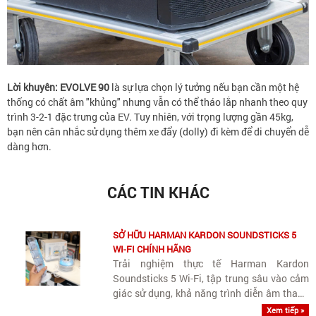
Lời khuyên:
EVOLVE 90
là sự lựa chọn lý tưởng nếu bạn cần một hệ
thống có chất âm "khủng" nhưng vẫn có thể tháo lắp nhanh theo quy
trình 3-2-1 đặc trưng của EV. Tuy nhiên, với trọng lượng gần 45kg,
bạn nên cân nhắc sử dụng thêm xe đẩy (dolly) đi kèm để di chuyển dễ
dàng hơn.
CÁC TIN KHÁC
SỞ HỮU HARMAN KARDON SOUNDSTICKS 5
WI-FI CHÍNH HÃNG
Trải nghiệm thực tế Harman Kardon
Soundsticks 5 Wi-Fi, tập trung sâu vào cảm
giác sử dụng, khả năng trình diễn âm thanh
và tính tiện dụng trong không gian sống
Xem tiếp »