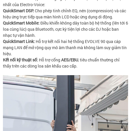
nhất của Electro-Voice:
QuickSmart DSP:
Cho phép tinh chỉnh EQ, nén (compression) và các
hiệu ứng trực tiếp qua màn hình LCD hoặc ứng dụng di động.
QuickSmart Mobile:
Điều khiển không dây toàn bộ hệ thống (lên tới 6
loa cùng lúc) qua Bluetooth, cực kỳ tiện lợi cho các DJ hoặc ban
nhạc tự vận hành.
QuickSmart Link:
Hỗ trợ kết nối hai hệ thống EVOLVE 90 qua cáp
mạng LAN để mở rộng quy mô âm thanh mà không làm suy giảm tín
hiệu.
Kết nối kỹ thuật số:
Hỗ trợ cổng
AES/EBU
, tiêu chuẩn thường chỉ
thấy trên các dòng loa sân khấu cao cấp.