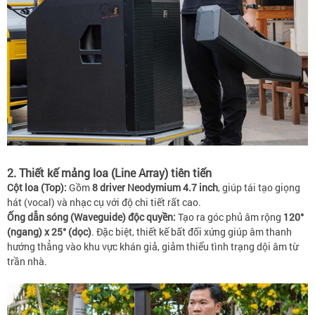
2. Thiết kế mảng loa (Line Array) tiên tiến
Cột loa (Top):
Gồm
8 driver Neodymium 4.7 inch
, giúp tái tạo giọng
hát (vocal) và nhạc cụ với độ chi tiết rất cao.
Ống dẫn sóng (Waveguide) độc quyền:
Tạo ra góc phủ âm rộng
120°
(ngang) x 25° (dọc)
. Đặc biệt, thiết kế bất đối xứng giúp âm thanh
hướng thẳng vào khu vực khán giả, giảm thiểu tình trạng dội âm từ
trần nhà.