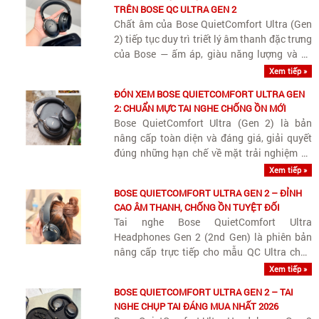
TRÊN BOSE QC ULTRA GEN 2
Chất âm của Bose QuietComfort Ultra (Gen
2) tiếp tục duy trì triết lý âm thanh đặc trưng
của Bose — ấm áp, giàu năng lượng và dễ
nghe lâu — nhưng được nâng cấp đáng kể về
Xem tiếp »
độ chi tiết, khả năng bóc tách nhạc cụ và
ĐÓN XEM BOSE QUIETCOMFORT ULTRA GEN
kiểm soát dải..
2: CHUẨN MỰC TAI NGHE CHỐNG ỒN MỚI
Bose QuietComfort Ultra (Gen 2) là bản
nâng cấp toàn diện và đáng giá, giải quyết
đúng những hạn chế về mặt trải nghiệm và
tính năng kỹ thuật mà thế hệ đầu tiên chưa
Xem tiếp »
làm tròn.
BOSE QUIETCOMFORT ULTRA GEN 2 – ĐỈNH
CAO ÂM THANH, CHỐNG ỒN TUYỆT ĐỐI
Tai nghe Bose QuietComfort Ultra
Headphones Gen 2 (2nd Gen) là phiên bản
nâng cấp trực tiếp cho mẫu QC Ultra chụp
tai hàng đầu của Bose.
Xem tiếp »
BOSE QUIETCOMFORT ULTRA GEN 2 – TAI
NGHE CHỤP TAI ĐÁNG MUA NHẤT 2026