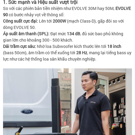
1. Sức mạnh và Hiệu suất vượt trội
So với các phiên bản tiền nhiệm như EVOLVE 30M hay 50M,
EVOLVE
90
có bước nhảy vọt về thông số:
Công suất cực đại:
Lên tới
2000W
(mạch Class-D), gấp đôi so với
dòng EVOLVE 50.
Áp suất âm thanh (SPL):
Đạt mức
134 dB
, đủ sức bao phủ không
gian lớn cho khoảng 300 - 500 khách.
Dải trầm cực sâu:
Nhờ loa Subwoofer kích thước lên tới
18 inch
(bass 50cm), âm trầm có thể xuống tới
28 Hz
, mang lại tiếng bass uy
lực như các hệ thống loa sân khấu chuyên nghiệp.