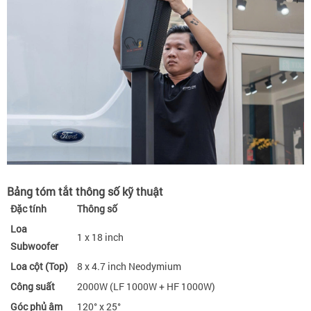
Bảng tóm tắt thông số kỹ thuật
Đặc tính
Thông số
Loa
1 x 18 inch
Subwoofer
Loa cột (Top)
8 x 4.7 inch Neodymium
Công suất
2000W (LF 1000W + HF 1000W)
Góc phủ âm
120° x 25°