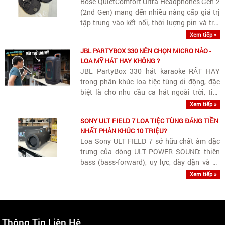
Bose QuietComfort Ultra Headphones Gen 2
(2nd Gen) mang đến nhiều nâng cấp giá trị
tập trung vào kết nối, thời lượng pin và trải
nghiệm giải trí.
Xem tiếp »
JBL PARTYBOX 330 NÊN CHỌN MICRO NÀO -
LOA MỸ HÁT HAY KHÔNG ?
JBL PartyBox 330 hát karaoke RẤT HAY
trong phân khúc loa tiệc tùng di động, đặc
biệt là cho nhu cầu ca hát ngoài trời, tiệc
sân vườn hay không gian rộng.
Xem tiếp »
SONY ULT FIELD 7 LOA TIỆC TÙNG ĐÁNG TIỀN
NHẤT PHÂN KHÚC 10 TRIỆU?
Loa Sony ULT FIELD 7 sở hữu chất âm đặc
trưng của dòng ULT POWER SOUND: thiên
bass (bass-forward), uy lực, dày dặn và có
âm lượng lớn. Tuy thiên trầm phục vụ các
Xem tiếp »
bữa tiệc ngoài trời hay không gian rộng, loa
vẫn giữ được dải trung (vocals)..
Thông Tin Liên Hệ