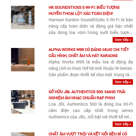
hàng ngày.
HK SOUNDSTICKS 5 WI-FI: BIỂU TƯỢNG
HUYỀN THOẠI LỘT XÁC TOÀN DIỆN!
Harman Kardon SoundSticks 5 Wi-Fi là bản
nâng cấp toàn diện và đáng giá bậc nhất
của dòng loa vòm trong suốt biểu tượng.
Sau nhiều năm giữ nguyên triết lý thiết kế từ
Xem tiếp »
đời cũ, thế hệ 5 (đặc biệt là phiên bản Wi-Fi)
ALPHA WORKS W99 CÓ ĐÁNG MUA? CHI TIẾT
đã giải quyết..
CẤU HÌNH, CHẤT ÂM VÀ HÁT KARAOKE
Alpha Works W99 là mẫu loa di động đa
năng (All-in-One) thế hệ mới thuộc W-Series.
Sản phẩm được thiết kế như một trung tâm
giải trí di động thu nhỏ cho gia đình, kết hợp
Xem tiếp »
hài hòa giữa khả năng nghe nhạc chất lượng
SỞ HỮU JBL AUTHENTICS 500: MANG TRẢI
cao, hát karaoke tiện..
NGHIỆM ÂM NHẠC CHUẨN RẠP PHIM
Loa JBL Authentics 500 là dòng loa Wi-Fi
cắm điện cao cấp nhất trong series
Authentics của JBL, nổi bật với thiết kế retro
Quadrex, công suất khủng 270W và khả
Xem tiếp »
năng tái tạo Dolby Atmos Music sống động.
CHẤT ÂM VƯỢT TRỘI VÀ KẾT NỐI BỀN BỈ CÓ