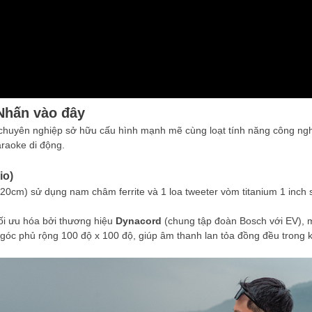
Nhấn vào đây
 chuyên nghiệp sở hữu cấu hình mạnh mẽ cùng loạt tính năng công ngh
araoke di động.
io)
(20cm) sử dụng nam châm ferrite và 1 loa tweeter vòm titanium 1 in
ối ưu hóa bởi thương hiệu
Dynacord
(chung tập đoàn Bosch với EV), m
góc phủ rộng 100 độ x 100 độ, giúp âm thanh lan tỏa đồng đều trong k