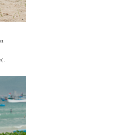
us.
n).