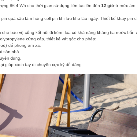
ượng 86.4 Wh cho thời gian sử dụng liên tục lên đến
12 giờ
ở mức âm l
 pin quá sâu làm hỏng cell pin khi lưu kho lâu ngày. Thiết kế khay pi
 che bảo vệ cổng kết nối đi kèm, loa có khả năng kháng tia nước bắn v
lypropylene cứng cáp, thiết kế vát góc cho phép:
ipod) để phóng âm xa.
ới sàn nhà.
huyên dụng.
ại giúp xách tay di chuyển cực kỳ dễ dàng.