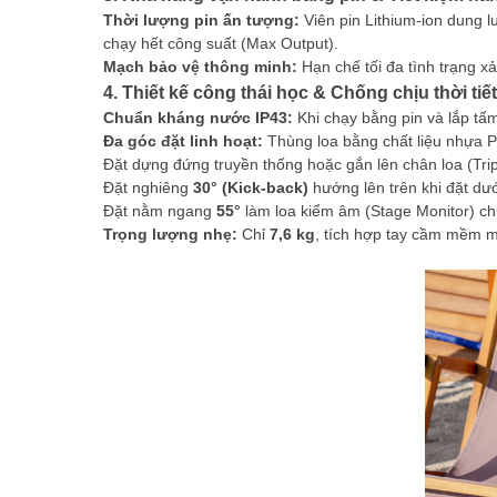
Thời lượng pin ấn tượng:
Viên pin Lithium-ion dung l
chạy hết công suất (Max Output).
Mạch bảo vệ thông minh:
Hạn chế tối đa tình trạng xả
4. Thiết kế công thái học & Chống chịu thời tiết
Chuẩn kháng nước IP43:
Khi chạy bằng pin và lắp tấm
Đa góc đặt linh hoạt:
Thùng loa bằng chất liệu nhựa Po
Đặt dựng đứng truyền thống hoặc gắn lên chân loa (Tr
Đặt nghiêng
30° (Kick-back)
hướng lên trên khi đặt dư
Đặt nằm ngang
55°
làm loa kiểm âm (Stage Monitor) c
Trọng lượng nhẹ:
Chỉ
7,6 kg
, tích hợp tay cầm mềm m