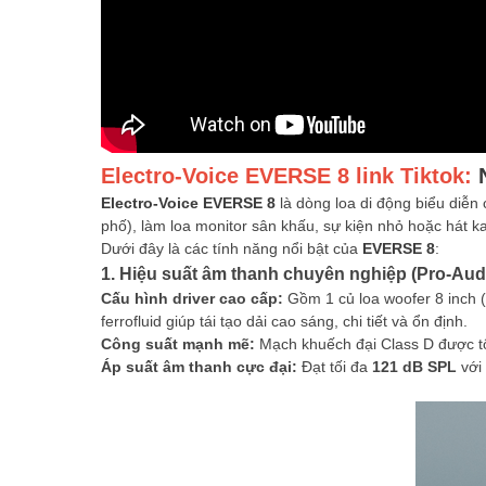
Electro-Voice EVERSE 8 link Tiktok:
Electro-Voice EVERSE 8
là dòng loa di động biểu diễn
phố), làm loa monitor sân khấu, sự kiện nhỏ hoặc hát k
Dưới đây là các tính năng nổi bật của
EVERSE 8
:
1. Hiệu suất âm thanh chuyên nghiệp (Pro-Aud
Cấu hình driver cao cấp:
Gồm 1 củ loa woofer 8 inch 
ferrofluid giúp tái tạo dải cao sáng, chi tiết và ổn định.
Công suất mạnh mẽ:
Mạch khuếch đại Class D được t
Áp suất âm thanh cực đại:
Đạt tối đa
121 dB SPL
với 