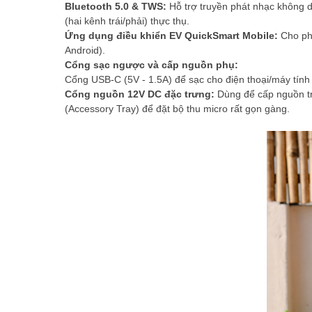
Bluetooth 5.0 & TWS:
Hỗ trợ truyền phát nhạc không d
(hai kênh trái/phải) thực thụ.
Ứng dụng điều khiển EV QuickSmart Mobile:
Cho phé
Android).
Cổng sạc ngược và cấp nguồn phụ:
Cổng USB-C (5V - 1.5A) để sạc cho điện thoại/máy tính
Cổng nguồn 12V DC đặc trưng:
Dùng để cấp nguồn trự
(Accessory Tray) để đặt bộ thu micro rất gọn gàng.