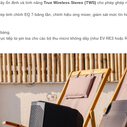
ây ổn định và tính năng
True Wireless Stereo (TWS)
cho phép ghép n
p tinh chỉnh EQ 7-băng tần, chỉnh hiệu ứng mixer, giám sát mức tín hiệu 
 bảng.
c tiếp từ pin loa cho các bộ thu micro không dây (như EV RE3 hoặc R