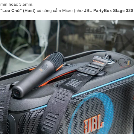
.3mm hoặc 3.5mm.
m
"Loa Chủ" (Host)
có cổng cắm Micro (như
JBL PartyBox Stage 320