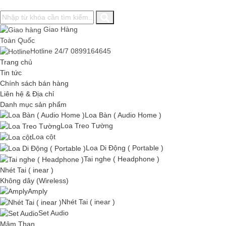
Giao Hàng
Toàn Quốc
Hotline 24/7
0899164645
Trang chủ
Tin tức
Chính sách bán hàng
Liên hệ & Địa chỉ
Danh mục sản phẩm
Loa Bàn ( Audio Home )
Loa Treo Tường
Loa cột
Loa Di Động ( Portable )
Tai nghe ( Headphone )
Nhét Tai ( inear )
Không dây (Wireless)
Amply
Nhét Tai ( inear )
Set Audio
Mâm Than