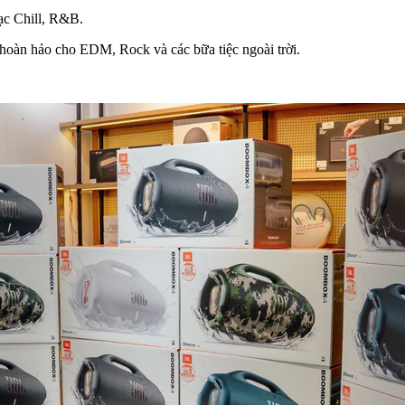
ạc Chill, R&B.
hoàn hảo cho EDM, Rock và các bữa tiệc ngoài trời.