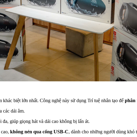
 khác biệt lớn nhất. Công nghệ này sử dụng Trí tuệ nhân tạo để
phân 
 các dải âm.
 đa, giúp giọng hát và dải cao không bị lấn át.
 cao,
không nén qua cổng USB-C
, dành cho những người dùng khó tí