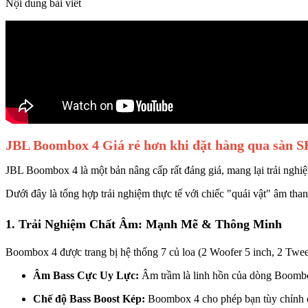
Nội dung bài viết
JBL Boombox 4
Giá rẻ hơn khi đặt hàng qua sàn
JBL Boombox 4 là một bản nâng cấp rất đáng giá, mang lại trải nghi
Dưới đây là tổng hợp trải nghiệm thực tế với chiếc "quái vật" âm tha
1. Trải Nghiệm Chất Âm: Mạnh Mẽ & Thông Minh
Boombox 4 được trang bị hệ thống 7 củ loa (2 Woofer 5 inch, 2 Tweet
Âm Bass Cực Uy Lực:
Âm trầm là linh hồn của dòng Boombo
Chế độ Bass Boost Kép:
Boombox 4 cho phép bạn tùy chỉnh ch