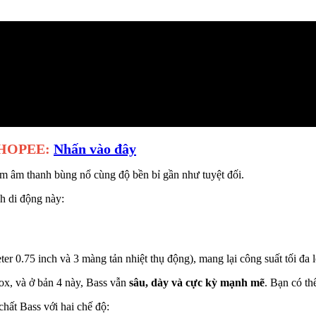
 SHOPEE:
Nhấn vào đây
ệm âm thanh bùng nổ cùng độ bền bỉ gần như tuyệt đối.
nh di động này:
er 0.75 inch và 3 màng tản nhiệt thụ động), mang lại công suất tối đa 
x, và ở bản 4 này, Bass vẫn
sâu, dày và cực kỳ mạnh mẽ
. Bạn có th
ất Bass với hai chế độ: