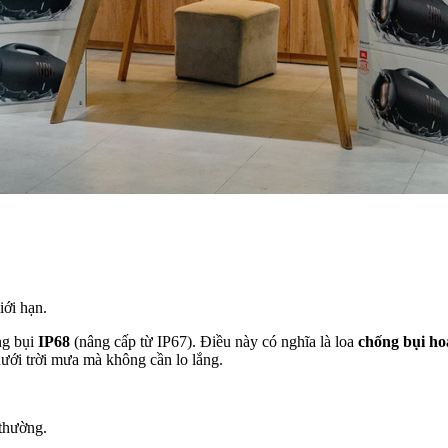
iới hạn.
ng bụi
IP68
(nâng cấp từ IP67). Điều này có nghĩa là loa
chống bụi ho
dưới trời mưa mà không cần lo lắng.
thường.