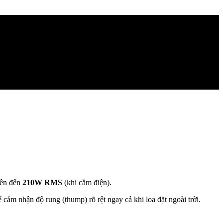
lên đến
210W RMS
(khi cắm điện).
ể cảm nhận độ rung (thump) rõ rệt ngay cả khi loa đặt ngoài trời.