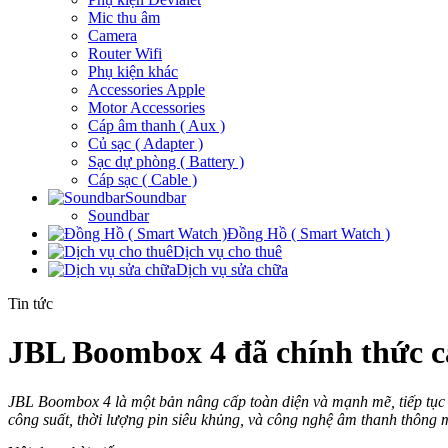
Mic thu âm
Camera
Router Wifi
Phụ kiện khác
Accessories Apple
Motor Accessories
Cáp âm thanh ( Aux )
Củ sạc ( Adapter )
Sạc dự phòng ( Battery )
Cáp sạc ( Cable )
Soundbar
Soundbar
Đồng Hồ ( Smart Watch )
Dịch vụ cho thuê
Dịch vụ sửa chữa
Tin tức
JBL Boombox 4 đã chính thức c
JBL Boombox 4 là một bản nâng cấp toàn diện và mạnh mẽ, tiếp tục k
công suất, thời lượng pin siêu khủng, và công nghệ âm thanh thông 