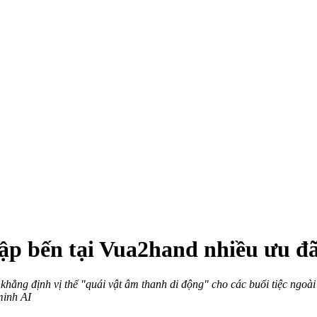
ập bến tại Vua2hand nhiều ưu đ
hẳng định vị thế "quái vật âm thanh di động" cho các buổi tiệc ngoà
minh AI