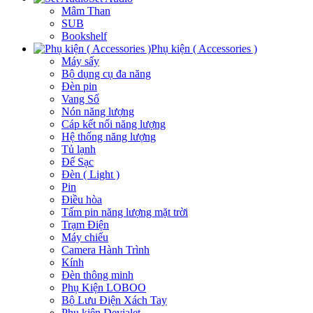
Mâm Than
SUB
Bookshelf
Phụ kiện ( Accessories )
Máy sấy
Bộ dụng cụ đa năng
Đèn pin
Vang Số
Nón năng lượng
Cáp kết nối năng lượng
Hệ thống năng lượng
Tủ lạnh
Đế Sạc
Đèn ( Light )
Pin
Điều hòa
Tấm pin năng lượng mặt trời
Trạm Điện
Máy chiếu
Camera Hành Trình
Kính
Đèn thông minh
Phụ Kiện LOBOO
Bộ Lưu Điện Xách Tay
Phụ kiện Devialet