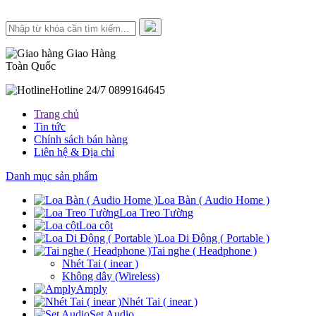
Giao Hàng
Toàn Quốc
Hotline 24/7
0899164645
Trang chủ
Tin tức
Chính sách bán hàng
Liên hệ & Địa chỉ
Danh mục sản phẩm
Loa Bàn ( Audio Home )
Loa Treo Tường
Loa cột
Loa Di Động ( Portable )
Tai nghe ( Headphone )
Nhét Tai ( inear )
Không dây (Wireless)
Amply
Nhét Tai ( inear )
Set Audio