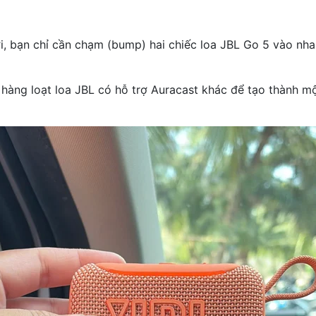
ợi, bạn chỉ cần chạm (bump) hai chiếc loa JBL Go 5 vào nha
hàng loạt loa JBL có hỗ trợ Auracast khác để tạo thành mộ