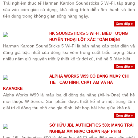
Trải nghiệm thực tế Harman Kardon Soundsticks 5 Wi-Fi, tập trung
sâu vào cảm giác sử dụng, khả năng trình diễn âm thanh và tính
tiện dụng trong không gian sống hàng ngày.
Xem tiếp »
HK SOUNDSTICKS 5 WI-FI: BIỂU TƯỢNG
HUYỀN THOẠI LỘT XÁC TOÀN DIỆN!
Harman Kardon SoundSticks 5 Wi-Fi là bản nâng cấp toàn diện và
đáng giá bậc nhất của dòng loa vòm trong suốt biểu tượng. Sau
nhiều năm giữ nguyên triết lý thiết kế từ đời cũ, thế hệ 5 (đặc biệt là
phiên bản Wi-Fi) đã giải quyết..
Xem tiếp »
ALPHA WORKS W99 CÓ ĐÁNG MUA? CHI
TIẾT CẤU HÌNH, CHẤT ÂM VÀ HÁT
KARAOKE
Alpha Works W99 là mẫu loa di động đa năng (All-in-One) thế hệ
mới thuộc W-Series. Sản phẩm được thiết kế như một trung tâm
giải trí di động thu nhỏ cho gia đình, kết hợp hài hòa giữa khả năng
nghe nhạc chất lượng cao, hát karaoke tiện..
Xem tiếp »
SỞ HỮU JBL AUTHENTICS 500: MANG TRẢI
NGHIỆM ÂM NHẠC CHUẨN RẠP PHIM
Loa JBL Authentics 500 là dòng loa Wi-Fi cắm điện cao cấp nhất