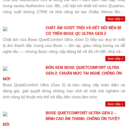
trong series Authentics của JBL, nổi bật với thiết kế retro Quadrex,
công suất khủng 270W và khả năng tái tạo Dolby Atmos Music
sống động.
Xem tiếp »
CHẤT ÂM VƯỢT TRỘI VÀ KẾT NỐI BỀN BỈ
CÓ TRÊN BOSE QC ULTRA GEN 2
Chất âm của Bose QuietComfort Ultra (Gen 2) tiếp tục duy trì triết
lý âm thanh đặc trưng của Bose — ấm áp, giàu năng lượng và dễ
nghe lâu — nhưng được nâng cấp đáng kể về độ chi tiết, khả năng
bóc tách nhạc cụ và kiểm soát dải..
Xem tiếp »
ĐÓN XEM BOSE QUIETCOMFORT ULTRA
GEN 2: CHUẨN MỰC TAI NGHE CHỐNG ỒN
MỚI
Bose QuietComfort Ultra (Gen 2) là bản nâng cấp toàn diện và
đáng giá, giải quyết đúng những hạn chế về mặt trải nghiệm và
tính năng kỹ thuật mà thế hệ đầu tiên chưa làm tròn.
Xem tiếp »
BOSE QUIETCOMFORT ULTRA GEN 2 –
ĐỈNH CAO ÂM THANH, CHỐNG ỒN TUYỆT
ĐỐI