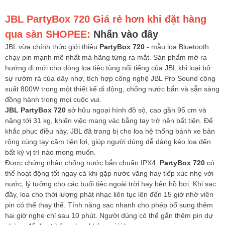
JBL PartyBox 720
Giá rẻ hơn khi đặt hàng
qua sàn SHOPEE:
Nhấn vào đây
JBL vừa chính thức giới thiệu
PartyBox 720
- mẫu loa Bluetooth
chạy pin mạnh mẽ nhất mà hãng từng ra mắt. Sản phẩm mở ra
hướng đi mới cho dòng loa tiệc tùng nổi tiếng của JBL khi loại bỏ
sự rườm rà của dây nhợ, tích hợp công nghệ JBL Pro Sound công
suất 800W trong một thiết kế di động, chống nước bắn và sẵn sàng
đồng hành trong mọi cuộc vui.
JBL PartyBox 720
sở hữu ngoại hình đồ sộ, cao gần 95 cm và
nặng tới 31 kg, khiến việc mang vác bằng tay trở nên bất tiện. Để
khắc phục điều này, JBL đã trang bị cho loa hệ thống bánh xe bản
rộng cùng tay cầm tiện lợi, giúp người dùng dễ dàng kéo loa đến
bất kỳ vị trí nào mong muốn.
Được chứng nhận chống nước bắn chuẩn IPX4,
PartyBox 720
có
thể hoạt động tốt ngay cả khi gặp nước văng hay tiếp xúc nhẹ với
nước, lý tưởng cho các buổi tiệc ngoài trời hay bên hồ bơi. Khi sạc
đầy, loa cho thời lượng phát nhạc liên tục lên đến 15 giờ nhờ viên
pin có thể thay thế. Tính năng sạc nhanh cho phép bổ sung thêm
hai giờ nghe chỉ sau 10 phút. Người dùng có thể gắn thêm pin dự