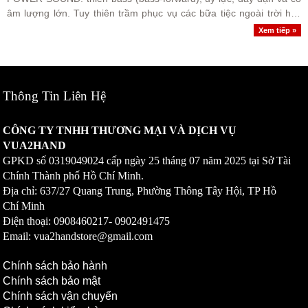
âm lượng lớn. Tuy thiên trầm phục vụ các bữa tiệc ngoài trời hay
không gian rộng, loa vẫn giữ được dải trung (vocals)..
Xem tiếp »
Thông Tin Liên Hệ
CÔNG TY TNHH THƯƠNG MẠI VÀ DỊCH VỤ
VUA2HAND
GPKD số
0319049024
cấp ngày 25 tháng 07 năm 2025 tại Sở Tài
Chính Thành phố Hồ Chí Minh.
Địa chỉ: 637/27 Quang Trung, Phường Thông Tây Hội, TP Hồ
Chí Minh
Điện thoại: 0908460217-
0902491475
Email: vua2handstore@gmail.com
Chính sách bảo hành
Chính sách bảo mật
Chính sách vận chuyển