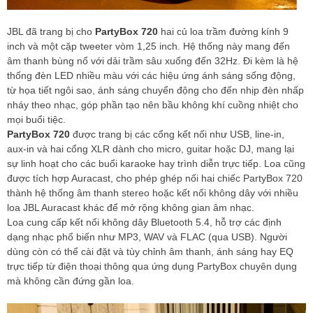
JBL đã trang bị cho
PartyBox 720
hai củ loa trầm đường kính 9
inch và một cặp tweeter vòm 1,25 inch. Hệ thống này mang đến
âm thanh bùng nổ với dải trầm sâu xuống đến 32Hz. Đi kèm là hệ
thống đèn LED nhiều màu với các hiệu ứng ánh sáng sống động,
từ họa tiết ngôi sao, ánh sáng chuyển động cho đến nhịp đèn nhấp
nháy theo nhạc, góp phần tạo nên bầu không khí cuồng nhiệt cho
mọi buổi tiệc.
PartyBox 720
được trang bị các cổng kết nối như USB, line-in,
aux-in và hai cổng XLR dành cho micro, guitar hoặc DJ, mang lại
sự linh hoạt cho các buổi karaoke hay trình diễn trực tiếp. Loa cũng
được tích hợp Auracast, cho phép ghép nối hai chiếc PartyBox 720
thành hệ thống âm thanh stereo hoặc kết nối không dây với nhiều
loa JBL Auracast khác để mở rộng không gian âm nhạc.
Loa cung cấp kết nối không dây Bluetooth 5.4, hỗ trợ các định
dạng nhạc phổ biến như MP3, WAV và FLAC (qua USB). Người
dùng còn có thể cài đặt và tùy chỉnh âm thanh, ánh sáng hay EQ
trực tiếp từ điện thoại thông qua ứng dụng PartyBox chuyên dụng
mà không cần đứng gần loa.