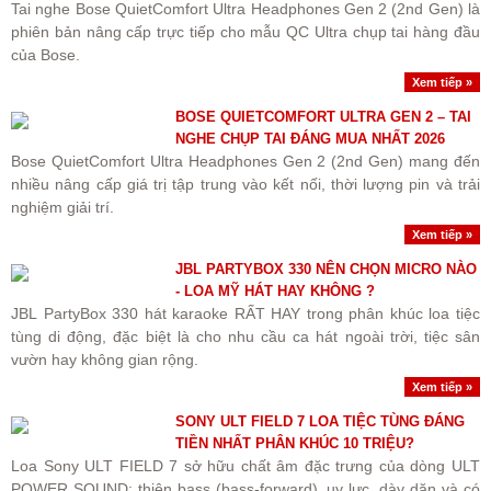
Tai nghe Bose QuietComfort Ultra Headphones Gen 2 (2nd Gen) là
phiên bản nâng cấp trực tiếp cho mẫu QC Ultra chụp tai hàng đầu
của Bose.
Xem tiếp »
BOSE QUIETCOMFORT ULTRA GEN 2 – TAI
NGHE CHỤP TAI ĐÁNG MUA NHẤT 2026
Bose QuietComfort Ultra Headphones Gen 2 (2nd Gen) mang đến
nhiều nâng cấp giá trị tập trung vào kết nối, thời lượng pin và trải
nghiệm giải trí.
Xem tiếp »
JBL PARTYBOX 330 NÊN CHỌN MICRO NÀO
- LOA MỸ HÁT HAY KHÔNG ?
JBL PartyBox 330 hát karaoke RẤT HAY trong phân khúc loa tiệc
tùng di động, đặc biệt là cho nhu cầu ca hát ngoài trời, tiệc sân
vườn hay không gian rộng.
Xem tiếp »
SONY ULT FIELD 7 LOA TIỆC TÙNG ĐÁNG
TIỀN NHẤT PHÂN KHÚC 10 TRIỆU?
Loa Sony ULT FIELD 7 sở hữu chất âm đặc trưng của dòng ULT
POWER SOUND: thiên bass (bass-forward), uy lực, dày dặn và có