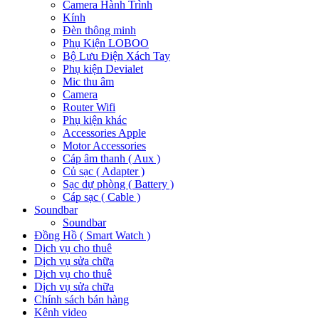
Camera Hành Trình
Kính
Đèn thông minh
Phụ Kiện LOBOO
Bộ Lưu Điện Xách Tay
Phụ kiện Devialet
Mic thu âm
Camera
Router Wifi
Phụ kiện khác
Accessories Apple
Motor Accessories
Cáp âm thanh ( Aux )
Củ sạc ( Adapter )
Sạc dự phòng ( Battery )
Cáp sạc ( Cable )
Soundbar
Soundbar
Đồng Hồ ( Smart Watch )
Dịch vụ cho thuê
Dịch vụ sửa chữa
Dịch vụ cho thuê
Dịch vụ sửa chữa
Chính sách bán hàng
Kênh video