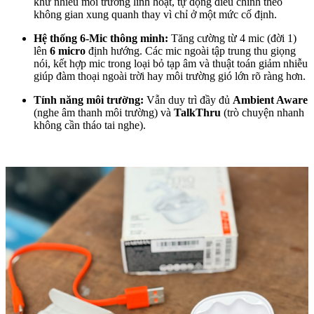
khử nhiễu môi trường linh hoạt, tự động điều chỉnh theo
không gian xung quanh thay vì chỉ ở một mức cố định.
Hệ thống 6-Mic thông minh:
Tăng cường từ 4 mic (đời 1)
lên
6 micro
định hướng. Các mic ngoài tập trung thu giọng
nói, kết hợp mic trong loại bỏ tạp âm và thuật toán giảm nhiễu
giúp đàm thoại ngoài trời hay môi trường gió lớn rõ ràng hơn.
Tính năng môi trường:
Vẫn duy trì đầy đủ
Ambient Aware
(nghe âm thanh môi trường) và
TalkThru
(trò chuyện nhanh
không cần tháo tai nghe).