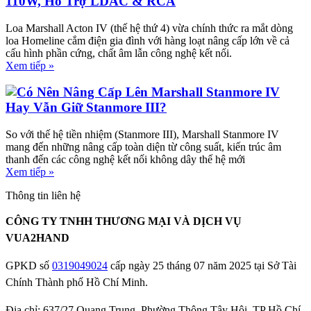
110W, Hỗ Trợ LDAC & RCA
Loa Marshall Acton IV (thế hệ thứ 4) vừa chính thức ra mắt dòng
loa Homeline cắm điện gia đình với hàng loạt nâng cấp lớn về cả
cấu hình phần cứng, chất âm lẫn công nghệ kết nối.
Xem tiếp »
Có Nên Nâng Cấp Lên Marshall Stanmore IV
Hay Vẫn Giữ Stanmore III?
So với thế hệ tiền nhiệm (Stanmore III), Marshall Stanmore IV
mang đến những nâng cấp toàn diện từ công suất, kiến trúc âm
thanh đến các công nghệ kết nối không dây thế hệ mới
Xem tiếp »
Thông tin liên hệ
CÔNG TY TNHH THƯƠNG MẠI VÀ DỊCH VỤ
VUA2HAND
GPKD số
0319049024
cấp ngày 25 tháng 07 năm 2025 tại Sở Tài
Chính Thành phố Hồ Chí Minh.
Địa chỉ: 637/27 Quang Trung, Phường Thông Tây Hội, TP Hồ Chí