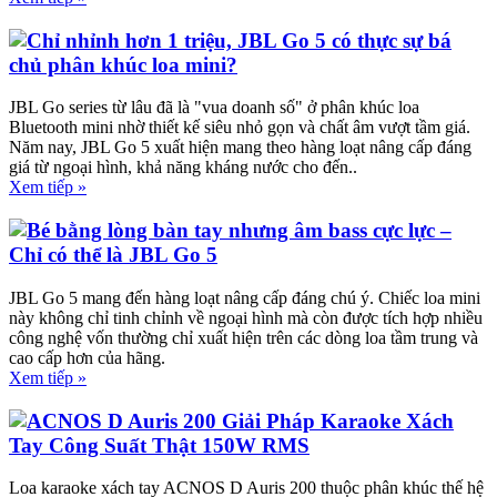
Chỉ nhỉnh hơn 1 triệu, JBL Go 5 có thực sự bá
chủ phân khúc loa mini?
JBL Go series từ lâu đã là "vua doanh số" ở phân khúc loa
Bluetooth mini nhờ thiết kế siêu nhỏ gọn và chất âm vượt tầm giá.
Năm nay, JBL Go 5 xuất hiện mang theo hàng loạt nâng cấp đáng
giá từ ngoại hình, khả năng kháng nước cho đến..
Xem tiếp »
Bé bằng lòng bàn tay nhưng âm bass cực lực –
Chỉ có thể là JBL Go 5
JBL Go 5 mang đến hàng loạt nâng cấp đáng chú ý. Chiếc loa mini
này không chỉ tinh chỉnh về ngoại hình mà còn được tích hợp nhiều
công nghệ vốn thường chỉ xuất hiện trên các dòng loa tầm trung và
cao cấp hơn của hãng.
Xem tiếp »
ACNOS D Auris 200 Giải Pháp Karaoke Xách
Tay Công Suất Thật 150W RMS
Loa karaoke xách tay ACNOS D Auris 200 thuộc phân khúc thế hệ