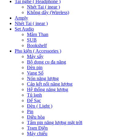
Tai nghe ( Headphone )
Nhét Tai ( inear )
Không dây (Wireless)
Amply
Nhét Tai ( inear )
Set Audio
Mâm Than
SUB
Bookshelf
Phụ kiện ( Accessories )
Máy sấy
Bộ dụng cụ đa năng
Đèn pin
Vang Số
Nón năng lượng
Cáp kết nối năng lượng
Hệ thống năng lượng
Tủ lạnh
Đế Sạc
Đèn ( Light )
Pin
Điều hòa
Tấm pin năng lượng mặt trời
Trạm Điện
Máy chiếu