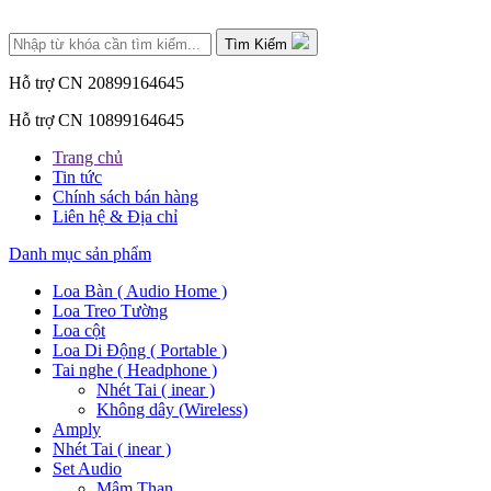
Tìm Kiếm
Hỗ trợ CN 2
0899164645
Hỗ trợ CN 1
0899164645
Trang chủ
Tin tức
Chính sách bán hàng
Liên hệ & Địa chỉ
Danh mục sản phẩm
Loa Bàn ( Audio Home )
Loa Treo Tường
Loa cột
Loa Di Động ( Portable )
Tai nghe ( Headphone )
Nhét Tai ( inear )
Không dây (Wireless)
Amply
Nhét Tai ( inear )
Set Audio
Mâm Than