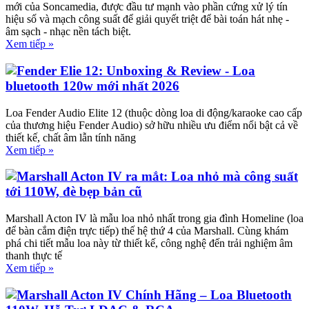
mới của Soncamedia, được đầu tư mạnh vào phần cứng xử lý tín
hiệu số và mạch công suất để giải quyết triệt để bài toán hát nhẹ -
âm sạch - nhạc nền tách biệt.
Xem tiếp »
Fender Elie 12: Unboxing & Review - Loa
bluetooth 120w mới nhất 2026
Loa Fender Audio Elite 12 (thuộc dòng loa di động/karaoke cao cấp
của thương hiệu Fender Audio) sở hữu nhiều ưu điểm nổi bật cả về
thiết kế, chất âm lẫn tính năng
Xem tiếp »
Marshall Acton IV ra mắt: Loa nhỏ mà công suất
tới 110W, đè bẹp bản cũ
Marshall Acton IV là mẫu loa nhỏ nhất trong gia đình Homeline (loa
để bàn cắm điện trực tiếp) thế hệ thứ 4 của Marshall. Cùng khám
phá chi tiết mẫu loa này từ thiết kế, công nghệ đến trải nghiệm âm
thanh thực tế
Xem tiếp »
Marshall Acton IV Chính Hãng – Loa Bluetooth