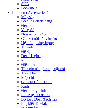
SUB
Bookshelf
Phụ kiện ( Accessories )
Máy sấy
Bộ dụng cụ đa năng
Đèn pin
Vang Số
Nón năng lượng
Cáp kết nối năng lượng
Hệ thống năng lượng
Tủ lạnh
Đế Sạc
Đèn ( Light )
Pin
Điều hòa
Tấm pin năng lượng mặt trời
Trạm Điện
Máy chiếu
Camera Hành Trình
Kính
Đèn thông minh
Phụ Kiện LOBOO
Bộ Lưu Điện Xách Tay
Phụ kiện Devialet
Mic thu âm