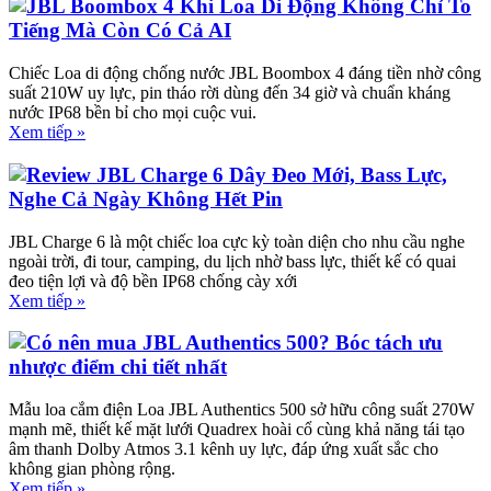
JBL Boombox 4 Khi Loa Di Động Không Chỉ To
Tiếng Mà Còn Có Cả AI
Chiếc Loa di động chống nước JBL Boombox 4 đáng tiền nhờ công
suất 210W uy lực, pin tháo rời dùng đến 34 giờ và chuẩn kháng
nước IP68 bền bỉ cho mọi cuộc vui.
Xem tiếp »
Review JBL Charge 6 Dây Đeo Mới, Bass Lực,
Nghe Cả Ngày Không Hết Pin
JBL Charge 6 là một chiếc loa cực kỳ toàn diện cho nhu cầu nghe
ngoài trời, đi tour, camping, du lịch nhờ bass lực, thiết kế có quai
đeo tiện lợi và độ bền IP68 chống cày xới
Xem tiếp »
Có nên mua JBL Authentics 500? Bóc tách ưu
nhược điểm chi tiết nhất
Mẫu loa cắm điện Loa JBL Authentics 500 sở hữu công suất 270W
mạnh mẽ, thiết kế mặt lưới Quadrex hoài cổ cùng khả năng tái tạo
âm thanh Dolby Atmos 3.1 kênh uy lực, đáp ứng xuất sắc cho
không gian phòng rộng.
Xem tiếp »