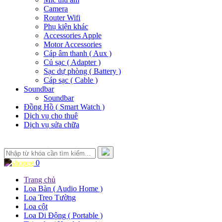
Camera
Router Wifi
Phụ kiện khác
Accessories Apple
Motor Accessories
Cáp âm thanh ( Aux )
Củ sạc ( Adapter )
Sạc dự phòng ( Battery )
Cáp sạc ( Cable )
Soundbar
Soundbar
Đồng Hồ ( Smart Watch )
Dịch vụ cho thuê
Dịch vụ sửa chữa
0
Trang chủ
Loa Bàn ( Audio Home )
Loa Treo Tường
Loa cột
Loa Di Động ( Portable )