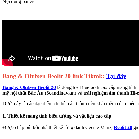
Nội dung bài viết
Bang & Olufsen Beolit 20 link Tiktok:
Tại đây
Bang & Olufsen Beolit 20
là dòng loa Bluetooth cao cấp mang tính 
mỹ nội thất Bắc Âu (Scandinavian)
và
trải nghiệm âm thanh Hi-
Dưới đây là các đặc điểm chi tiết cấu thành nên khái niệm của chiếc l
1. Thiết kế mang tính biểu tượng và vật liệu cao cấp
Được chắp bút bởi nhà thiết kế lừng danh Cecilie Manz,
Beolit 20
giữ