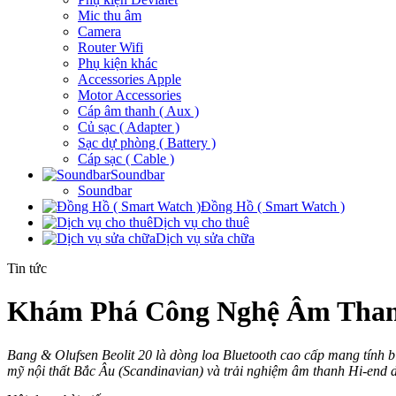
Mic thu âm
Camera
Router Wifi
Phụ kiện khác
Accessories Apple
Motor Accessories
Cáp âm thanh ( Aux )
Củ sạc ( Adapter )
Sạc dự phòng ( Battery )
Cáp sạc ( Cable )
Soundbar
Soundbar
Đồng Hồ ( Smart Watch )
Dịch vụ cho thuê
Dịch vụ sửa chữa
Tin tức
Khám Phá Công Nghệ Âm Thanh
Bang & Olufsen Beolit 20 là dòng loa Bluetooth cao cấp mang tính 
mỹ nội thất Bắc Âu (Scandinavian) và trải nghiệm âm thanh Hi-end d