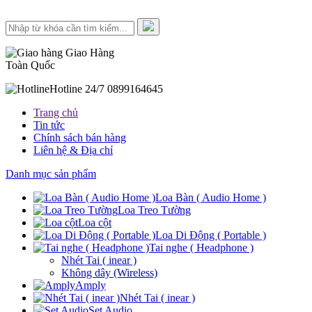
Giao Hàng
Toàn Quốc
Hotline 24/7
0899164645
Trang chủ
Tin tức
Chính sách bán hàng
Liên hệ & Địa chỉ
Danh mục sản phẩm
Loa Bàn ( Audio Home )
Loa Treo Tường
Loa cột
Loa Di Động ( Portable )
Tai nghe ( Headphone )
Nhét Tai ( inear )
Không dây (Wireless)
Amply
Nhét Tai ( inear )
Set Audio