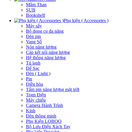
Mâm Than
SUB
Bookshelf
Phụ kiện ( Accessories )
Máy sấy
Bộ dụng cụ đa năng
Đèn pin
Vang Số
Nón năng lượng
Cáp kết nối năng lượng
Hệ thống năng lượng
Tủ lạnh
Đế Sạc
Đèn ( Light )
Pin
Điều hòa
Tấm pin năng lượng mặt trời
Trạm Điện
Máy chiếu
Camera Hành Trình
Kính
Đèn thông minh
Phụ Kiện LOBOO
Bộ Lưu Điện Xách Tay
Phụ kiện Devialet