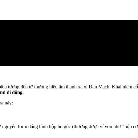
biểu tượng đến từ thương hiệu âm thanh xa xỉ Đan Mạch. Khái niệm cố
end di động
.
oa này:
 nguyên form dáng hình hộp bo góc (thường được ví von như "hộp cơm