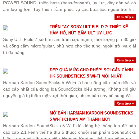
POWER SOUND: thiên bass (bass-forward), uy lực, dày dặn và có
âm lượng lớn. Tuy thiên trầm phục vụ các bữa tiệc ngoài trời hay
không gian rộng, loa vẫn giữ được dải trung (vocals)..
Xem tiếp »
TRÊN TAY SONY ULT FIELD 7: THIẾT KẾ
HẦM HỐ, NÚT BẤM ULT UY LỰC
Sony ULT Field 7 sở hữu âm trầm cực mạnh, thời lượng pin 30 giờ
và cổng cắm micro/guitar, phù hợp cho tiệc tùng ngoài trời và giải
trí đa năng.
Xem tiếp »
ĐẸP QUÁ MỨC CHO PHÉP! SOI CẬN CẢNH
HK SOUNDSTICKS 5 WI-FI MỚI NHẤT
Harman Kardon SoundSticks 5 Wi-Fi là bản nâng cấp toàn diện và
cao cấp nhất của dòng loa SoundSticks biểu tượng. Không chỉ giữ
nguyên giá trị thẩm mỹ vượt thời gian, phiên bản này bổ sung Wi-Fi
streaming chuẩn Hi-Res cùng nâng cấp quan trọng..
Xem tiếp »
MỞ BÁN HARMAN KARDON SOUNDSTICKS
5 WI-FI CHUẨN ÂM THANH MỚI
Harman Kardon SoundSticks 5 Wi-Fi là dòng hệ thống loa để bàn
cao cấp 2.1 kênh thế hệ thứ 5 thuộc chuỗi sản phẩm SoundSticks
biểu tượng của thương hiệu Harman Kardon, tích hợp công nghệ