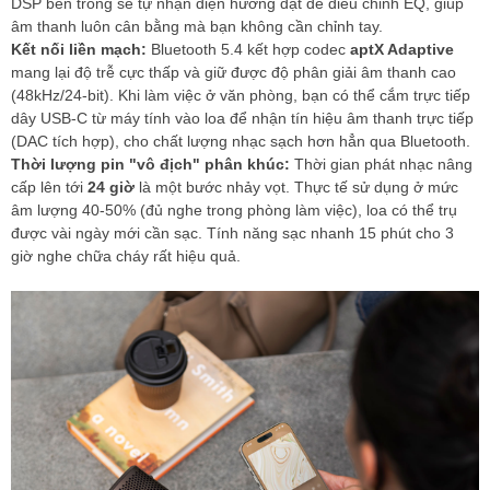
DSP bên trong sẽ tự nhận diện hướng đặt để điều chỉnh EQ, giúp
âm thanh luôn cân bằng mà bạn không cần chỉnh tay.
Kết nối liền mạch:
Bluetooth 5.4 kết hợp codec
aptX Adaptive
mang lại độ trễ cực thấp và giữ được độ phân giải âm thanh cao
(48kHz/24-bit). Khi làm việc ở văn phòng, bạn có thể cắm trực tiếp
dây USB-C từ máy tính vào loa để nhận tín hiệu âm thanh trực tiếp
(DAC tích hợp), cho chất lượng nhạc sạch hơn hẳn qua Bluetooth.
Thời lượng pin "vô địch" phân khúc:
Thời gian phát nhạc nâng
cấp lên tới
24 giờ
là một bước nhảy vọt. Thực tế sử dụng ở mức
âm lượng 40-50% (đủ nghe trong phòng làm việc), loa có thể trụ
được vài ngày mới cần sạc. Tính năng sạc nhanh 15 phút cho 3
giờ nghe chữa cháy rất hiệu quả.