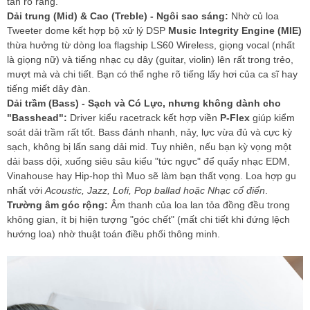
tần rõ ràng.
Dải trung (Mid) & Cao (Treble) - Ngôi sao sáng:
Nhờ củ loa
Tweeter dome kết hợp bộ xử lý DSP
Music Integrity Engine (MIE)
thừa hưởng từ dòng loa flagship LS60 Wireless, giọng vocal (nhất
là giọng nữ) và tiếng nhạc cụ dây (guitar, violin) lên rất trong trẻo,
mượt mà và chi tiết. Bạn có thể nghe rõ tiếng lấy hơi của ca sĩ hay
tiếng miết dây đàn.
Dải trầm (Bass) - Sạch và Có Lực, nhưng không dành cho
"Basshead":
Driver kiểu racetrack kết hợp viền
P-Flex
giúp kiểm
soát dải trầm rất tốt. Bass đánh nhanh, nảy, lực vừa đủ và cực kỳ
sạch, không bị lấn sang dải mid. Tuy nhiên, nếu bạn kỳ vọng một
dải bass dội, xuống siêu sâu kiểu "tức ngực" để quẩy nhạc EDM,
Vinahouse hay Hip-hop thì Muo sẽ làm bạn thất vọng. Loa hợp gu
nhất với
Acoustic, Jazz, Lofi, Pop ballad hoặc Nhạc cổ điển
.
Trường âm góc rộng:
Âm thanh của loa lan tỏa đồng đều trong
không gian, ít bị hiện tượng "góc chết" (mất chi tiết khi đứng lệch
hướng loa) nhờ thuật toán điều phối thông minh.