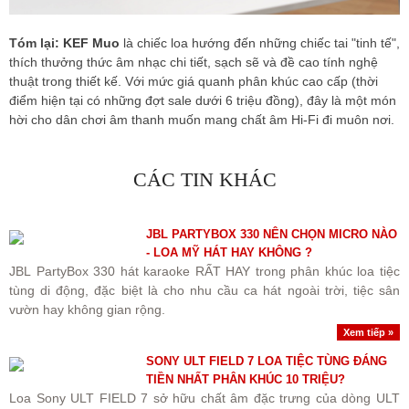
Tóm lại:
KEF Muo
là chiếc loa hướng đến những chiếc tai "tinh tế",
thích thưởng thức âm nhạc chi tiết, sạch sẽ và đề cao tính nghệ
thuật trong thiết kế. Với mức giá quanh phân khúc cao cấp (thời
điểm hiện tại có những đợt sale dưới 6 triệu đồng), đây là một món
hời cho dân chơi âm thanh muốn mang chất âm Hi-Fi đi muôn nơi.
CÁC TIN KHÁC
JBL PARTYBOX 330 NÊN CHỌN MICRO NÀO
- LOA MỸ HÁT HAY KHÔNG ?
JBL PartyBox 330 hát karaoke RẤT HAY trong phân khúc loa tiệc
tùng di động, đặc biệt là cho nhu cầu ca hát ngoài trời, tiệc sân
vườn hay không gian rộng.
Xem tiếp »
SONY ULT FIELD 7 LOA TIỆC TÙNG ĐÁNG
TIỀN NHẤT PHÂN KHÚC 10 TRIỆU?
Loa Sony ULT FIELD 7 sở hữu chất âm đặc trưng của dòng ULT