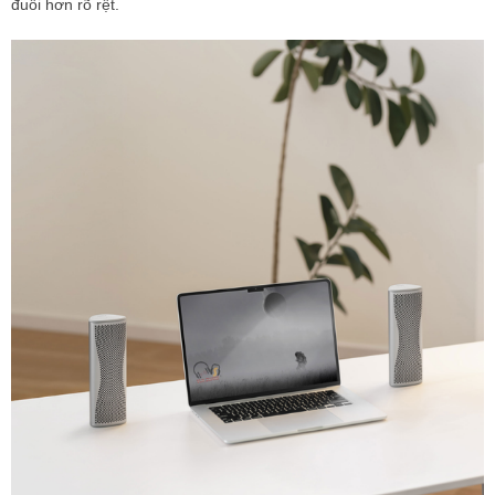
đuối hơn rõ rệt.