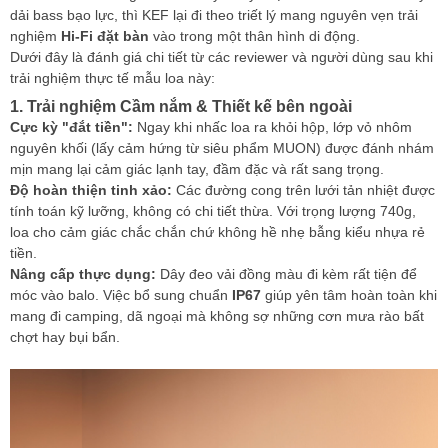
dải bass bạo lực, thì KEF lại đi theo triết lý mang nguyên vẹn trải
nghiệm
Hi-Fi đặt bàn
vào trong một thân hình di động.
Dưới đây là đánh giá chi tiết từ các reviewer và người dùng sau khi
trải nghiệm thực tế mẫu loa này:
1. Trải nghiệm Cầm nắm & Thiết kế bên ngoài
Cực kỳ "đắt tiền":
Ngay khi nhấc loa ra khỏi hộp, lớp vỏ nhôm
nguyên khối (lấy cảm hứng từ siêu phẩm MUON) được đánh nhám
mịn mang lại cảm giác lạnh tay, đầm đặc và rất sang trọng.
Độ hoàn thiện tinh xảo:
Các đường cong trên lưới tản nhiệt được
tính toán kỹ lưỡng, không có chi tiết thừa. Với trọng lượng 740g,
loa cho cảm giác chắc chắn chứ không hề nhẹ bẫng kiểu nhựa rẻ
tiền.
Nâng cấp thực dụng:
Dây đeo vải đồng màu đi kèm rất tiện để
móc vào balo. Việc bổ sung chuẩn
IP67
giúp yên tâm hoàn toàn khi
mang đi camping, dã ngoại mà không sợ những cơn mưa rào bất
chợt hay bụi bẩn.