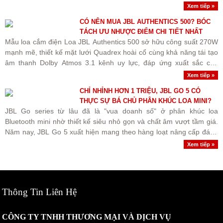
Xem tiếp »
CÓ NÊN MUA JBL AUTHENTICS 500? BÓC
TÁCH ƯU NHƯỢC ĐIỂM CHI TIẾT NHẤT
Mẫu loa cắm điện Loa JBL Authentics 500 sở hữu công suất 270W
mạnh mẽ, thiết kế mặt lưới Quadrex hoài cổ cùng khả năng tái tạo
âm thanh Dolby Atmos 3.1 kênh uy lực, đáp ứng xuất sắc cho
không gian phòng rộng.
Xem tiếp »
CHỈ NHỈNH HƠN 1 TRIỆU, JBL GO 5 CÓ
THỰC SỰ BÁ CHỦ PHÂN KHÚC LOA MINI?
JBL Go series từ lâu đã là "vua doanh số" ở phân khúc loa
Bluetooth mini nhờ thiết kế siêu nhỏ gọn và chất âm vượt tầm giá.
Năm nay, JBL Go 5 xuất hiện mang theo hàng loạt nâng cấp đáng
giá từ ngoại hình, khả năng kháng nước cho đến..
Xem tiếp »
Thông Tin Liên Hệ
CÔNG TY TNHH THƯƠNG MẠI VÀ DỊCH VỤ