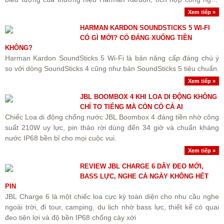
kết nối Wi-Fi streaming không dây chất lượng cao và..
Xem tiếp »
HARMAN KARDON SOUNDSTICKS 5 WI-FI
CÓ GÌ MỚI? CÓ ĐÁNG XUỐNG TIỀN
KHÔNG?
Harman Kardon SoundSticks 5 Wi-Fi là bản nâng cấp đáng chú ý
so với dòng SoundSticks 4 cũng như bản SoundSticks 5 tiêu chuẩn.
Xem tiếp »
JBL BOOMBOX 4 KHI LOA DI ĐỘNG KHÔNG
CHỈ TO TIẾNG MÀ CÒN CÓ CẢ AI
Chiếc Loa di động chống nước JBL Boombox 4 đáng tiền nhờ công
suất 210W uy lực, pin tháo rời dùng đến 34 giờ và chuẩn kháng
nước IP68 bền bỉ cho mọi cuộc vui.
Xem tiếp »
REVIEW JBL CHARGE 6 DÂY ĐEO MỚI,
BASS LỰC, NGHE CẢ NGÀY KHÔNG HẾT
PIN
JBL Charge 6 là một chiếc loa cực kỳ toàn diện cho nhu cầu nghe
ngoài trời, đi tour, camping, du lịch nhờ bass lực, thiết kế có quai
đeo tiện lợi và độ bền IP68 chống cày xới