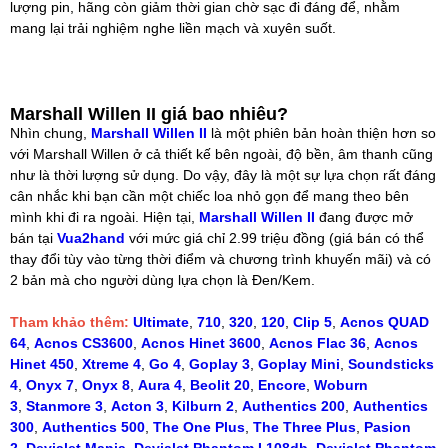
lượng pin, hãng còn giảm thời gian chờ sạc đi đáng để, nhằm
mang lại trải nghiệm nghe liền mạch và xuyên suốt.
Marshall Willen II giá bao nhiêu?
Nhìn chung,
Marshall Willen II
là một phiên bản hoàn thiện hơn so
với Marshall Willen ở cả thiết kế bên ngoài, độ bền, âm thanh cũng
như là thời lượng sử dụng. Do vậy, đây là một sự lựa chọn rất đáng
cân nhắc khi bạn cần một chiếc loa nhỏ gọn để mang theo bên
mình khi đi ra ngoài. Hiện tại,
Marshall Willen II
đang được mở
bán tại
Vua2hand
với mức giá chỉ 2.99 triệu đồng (giá bán có thể
thay đổi tùy vào từng thời điểm và chương trình khuyến mãi) và có
2 bản mà cho người dùng lựa chọn là Đen/Kem.
Tham khảo thêm:
Ultimate
,
710
,
320
,
120
,
Clip 5
,
Acnos QUAD
64
,
Acnos CS3600
,
Acnos Hinet 3600
,
Acnos Flac 36
,
Acnos
Hinet 450
,
Xtreme 4
,
Go 4
,
Goplay 3
,
Goplay Mini
,
Soundsticks
4
,
Onyx 7
,
Onyx 8
,
Aura 4
,
Beolit 20
,
Encore
,
Woburn
3
,
Stanmore 3
,
Acton 3
,
Kilburn 2
,
Authentics 200
,
Authentics
300
,
Authentics 500
,
The One Plus
,
The Three Plus
,
Pasion