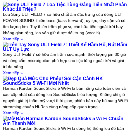
Sony ULT Field 7 Loa Tiệc Tùng Đáng Tiền Nhất Phân
Khúc 10 Triệu?
Loa Sony ULT FIELD 7 sở hữu chất âm đặc trưng của dòng ULT
POWER SOUND: thiên bass (bass-forward), uy lực, dày dặn và có
âm lượng lớn. Tuy thiên trầm phục vụ các bữa tiệc ngoài trời hay
không gian rộng, loa vẫn giữ được dải trung (vocals)..
Xem tiếp »
Trên Tay Sony ULT Field 7: Thiết Kế Hầm Hố, Nút Bấm
ULT Uy Lực
Sony ULT Field 7 sở hữu âm trầm cực mạnh, thời lượng pin 30 giờ
và cổng cắm micro/guitar, phù hợp cho tiệc tùng ngoài trời và giải
trí đa năng.
Xem tiếp »
Đẹp Quá Mức Cho Phép! Soi Cận Cảnh HK
SoundSticks 5 Wi-Fi Mới Nhất
Harman Kardon SoundSticks 5 Wi-Fi là bản nâng cấp toàn diện và
cao cấp nhất của dòng loa SoundSticks biểu tượng. Không chỉ giữ
nguyên giá trị thẩm mỹ vượt thời gian, phiên bản này bổ sung Wi-Fi
streaming chuẩn Hi-Res cùng nâng cấp quan trọng..
Xem tiếp »
Mở Bán Harman Kardon SoundSticks 5 Wi-Fi Chuẩn
Âm Thanh Mới
Harman Kardon SoundSticks 5 Wi-Fi là dòng hệ thống loa để bàn