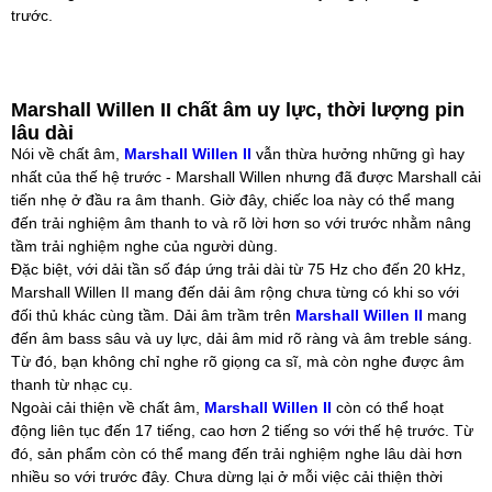
trước.
Marshall Willen II chất âm uy lực, thời lượng pin
lâu dài
Nói về chất âm,
Marshall Willen II
vẫn thừa hưởng những gì hay
nhất của thế hệ trước - Marshall Willen nhưng đã được Marshall cải
tiến nhẹ ở đầu ra âm thanh. Giờ đây, chiếc loa này có thể mang
đến trải nghiệm âm thanh to và rõ lời hơn so với trước nhằm nâng
tầm trải nghiệm nghe của người dùng.
Đặc biệt, với dải tần số đáp ứng trải dài từ 75 Hz cho đến 20 kHz,
Marshall Willen II mang đến dải âm rộng chưa từng có khi so với
đối thủ khác cùng tầm. Dải âm trầm trên
Marshall Willen II
mang
đến âm bass sâu và uy lực, dải âm mid rõ ràng và âm treble sáng.
Từ đó, bạn không chỉ nghe rõ giọng ca sĩ, mà còn nghe được âm
thanh từ nhạc cụ.
Ngoài cải thiện về chất âm,
Marshall Willen II
còn có thể hoạt
động liên tục đến 17 tiếng, cao hơn 2 tiếng so với thế hệ trước. Từ
đó, sản phẩm còn có thể mang đến trải nghiệm nghe lâu dài hơn
nhiều so với trước đây. Chưa dừng lại ở mỗi việc cải thiện thời