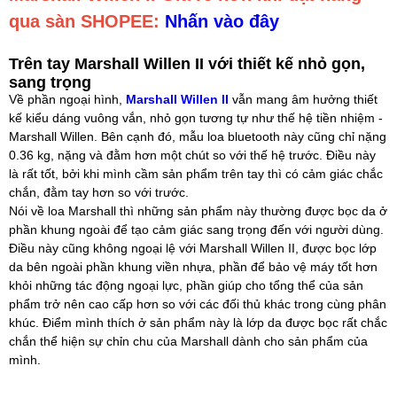
qua sàn SHOPEE:
Nhấn vào đây
Trên tay Marshall Willen II với thiết kế nhỏ gọn,
sang trọng
Về phần ngoại hình,
Marshall Willen II
vẫn mang âm hưởng thiết
kế kiểu dáng vuông vắn, nhỏ gọn tương tự như thế hệ tiền nhiệm -
Marshall Willen. Bên cạnh đó, mẫu loa bluetooth này cũng chỉ nặng
0.36 kg, nặng và đằm hơn một chút so với thế hệ trước. Điều này
là rất tốt, bởi khi mình cầm sản phẩm trên tay thì có cảm giác chắc
chắn, đằm tay hơn so với trước.
Nói về loa Marshall thì những sản phẩm này thường được bọc da ở
phần khung ngoài để tạo cảm giác sang trọng đến với người dùng.
Điều này cũng không ngoại lệ với Marshall Willen II, được bọc lớp
da bên ngoài phần khung viền nhựa, phần để bảo vệ máy tốt hơn
khỏi những tác động ngoại lực, phần giúp cho tổng thể của sản
phẩm trở nên cao cấp hơn so với các đối thủ khác trong cùng phân
khúc. Điểm mình thích ở sản phẩm này là lớp da được bọc rất chắc
chắn thể hiện sự chỉn chu của Marshall dành cho sản phẩm của
mình.