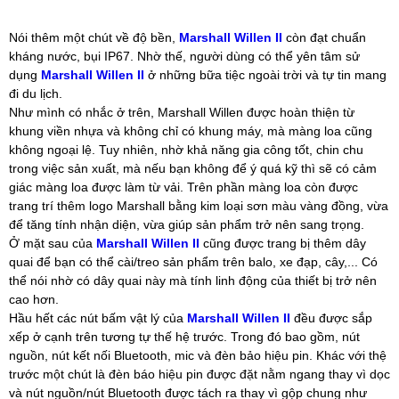
Nói thêm một chút về độ bền,
Marshall Willen II
còn đạt chuẩn
kháng nước, bụi IP67. Nhờ thế, người dùng có thể yên tâm sử
dụng
Marshall Willen II
ở những bữa tiệc ngoài trời và tự tin mang
đi du lịch.
Như mình có nhắc ở trên, Marshall Willen được hoàn thiện từ
khung viền nhựa và không chỉ có khung máy, mà màng loa cũng
không ngoại lệ. Tuy nhiên, nhờ khả năng gia công tốt, chin chu
trong việc sản xuất, mà nếu bạn không để ý quá kỹ thì sẽ có cảm
giác màng loa được làm từ vải. Trên phần màng loa còn được
trang trí thêm logo Marshall bằng kim loại sơn màu vàng đồng, vừa
để tăng tính nhận diện, vừa giúp sản phẩm trở nên sang trọng.
Ở mặt sau của
Marshall Willen II
cũng được trang bị thêm dây
quai để bạn có thể cài/treo sản phẩm trên balo, xe đạp, cây,... Có
thể nói nhờ có dây quai này mà tính linh động của thiết bị trở nên
cao hơn.
Hầu hết các nút bấm vật lý của
Marshall Willen II
đều được sắp
xếp ở cạnh trên tương tự thế hệ trước. Trong đó bao gồm, nút
nguồn, nút kết nối Bluetooth, mic và đèn bảo hiệu pin. Khác với thệ
trước một chút là đèn báo hiệu pin được đặt nằm ngang thay vì dọc
và nút nguồn/nút Bluetooth được tách ra thay vì gộp chung như