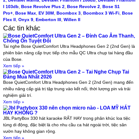
2
,
Devialet Mania
,
Devialet Phantom I 108db
,
Devialet Phantom
I 103db
,
Bose Revolve Plus 2
,
Bose Revolve 2
,
Bose S1
Pro+
,
Bose Max
,
EV 30M
,
Boombox 3
,
Boombox 3 Wi-Fi
,
Bose
Flex II
,
Onyx 9
,
Emberton III
,
Willen II
Các tin khác
Bose QuietComfort Ultra Gen 2 – Đỉnh Cao Âm Thanh,
Chống Ồn Tuyệt Đối
Tai nghe Bose QuietComfort Ultra Headphones Gen 2 (2nd Gen) là
phiên bản nâng cấp trực tiếp cho mẫu QC Ultra chụp tai hàng đầu
của Bose.
Xem tiếp »
Bose QuietComfort Ultra Gen 2 – Tai Nghe Chụp Tai
Đáng Mua Nhất 2026
Bose QuietComfort Ultra Headphones Gen 2 (2nd Gen) mang đến
nhiều nâng cấp giá trị tập trung vào kết nối, thời lượng pin và trải
nghiệm giải trí.
Xem tiếp »
Jbl Partybox 330 nên chọn micro nào - LOA MỸ HÁT
HAY KHÔNG ?
JBL PartyBox 330 hát karaoke RẤT HAY trong phân khúc loa tiệc
tùng di động, đặc biệt là cho nhu cầu ca hát ngoài trời, tiệc sân
vườn hay không gian rộng.
Xem tiếp »