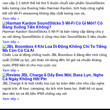
cao cấp 2.1 kênh thế hệ thứ 5 thuộc chuỗi sản phẩm SoundSticks
biểu tượng của thương hiệu Harman Kardon, tích hợp công nghệ
kết nối Wi-Fi streaming không dây chất lượng cao và..
Xem tiếp »
Harman Kardon SoundSticks 5 Wi-Fi Có Gì Mới? Có
Đáng Xuống Tiền Không?
Harman Kardon SoundSticks 5 Wi-Fi là bản nâng cấp đáng chú ý
so với dòng SoundSticks 4 cũng như bản SoundSticks 5 tiêu chuẩn.
Xem tiếp »
JBL Boombox 4 Khi Loa Di Động Không Chỉ To Tiếng
Mà Còn Có Cả AI
Chiếc Loa di động chống nước JBL Boombox 4 đáng tiền nhờ công
suất 210W uy lực, pin tháo rời dùng đến 34 giờ và chuẩn kháng
nước IP68 bền bỉ cho mọi cuộc vui.
Xem tiếp »
Review JBL Charge 6 Dây Đeo Mới, Bass Lực, Nghe
Cả Ngày Không Hết Pin
JBL Charge 6 là một chiếc loa cực kỳ toàn diện cho nhu cầu nghe
ngoài trời, đi tour, camping, du lịch nhờ bass lực, thiết kế có quai
đeo tiện lợi và độ bền IP68 chống cày xới
Xem tiếp »