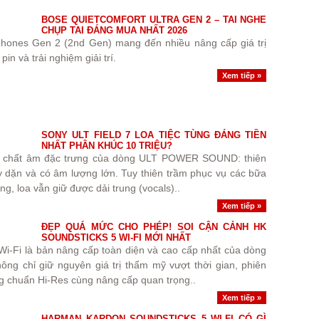
BOSE QUIETCOMFORT ULTRA GEN 2 – TAI NGHE
CHỤP TAI ĐÁNG MUA NHẤT 2026
phones Gen 2 (2nd Gen) mang đến nhiều nâng cấp giá trị
pin và trải nghiệm giải trí.
Xem tiếp »
SONY ULT FIELD 7 LOA TIỆC TÙNG ĐÁNG TIỀN
NHẤT PHÂN KHÚC 10 TRIỆU?
 chất âm đặc trưng của dòng ULT POWER SOUND: thiên
ày dặn và có âm lượng lớn. Tuy thiên trầm phục vụ các bữa
ng, loa vẫn giữ được dải trung (vocals)..
Xem tiếp »
ĐẸP QUÁ MỨC CHO PHÉP! SOI CẬN CẢNH HK
SOUNDSTICKS 5 WI-FI MỚI NHẤT
i-Fi là bản nâng cấp toàn diện và cao cấp nhất của dòng
ông chỉ giữ nguyên giá trị thẩm mỹ vượt thời gian, phiên
g chuẩn Hi-Res cùng nâng cấp quan trọng..
Xem tiếp »
HARMAN KARDON SOUNDSTICKS 5 WI-FI CÓ GÌ