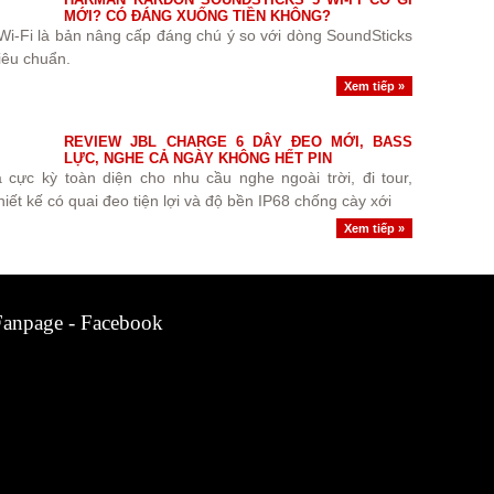
MỚI? CÓ ĐÁNG XUỐNG TIỀN KHÔNG?
i-Fi là bản nâng cấp đáng chú ý so với dòng SoundSticks
iêu chuẩn.
Xem tiếp »
REVIEW JBL CHARGE 6 DÂY ĐEO MỚI, BASS
LỰC, NGHE CẢ NGÀY KHÔNG HẾT PIN
 cực kỳ toàn diện cho nhu cầu nghe ngoài trời, đi tour,
hiết kế có quai đeo tiện lợi và độ bền IP68 chống cày xới
Xem tiếp »
Fanpage - Facebook