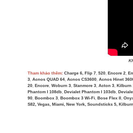
K
Tham khảo thêm:
Charge 6
,
Flip 7
,
520
,
Encore 2
,
En
3
,
Acnos QUAD 64
,
Acnos CS3600
,
Acnos Hinet 360
20
,
Encore
,
Woburn 3
,
Stanmore 3
,
Acton 3
,
Kilburn
Phantom I 108db
,
Devialet Phantom I 103db
,
Deviale
90
,
Boombox 3
,
Boombox 3 Wi-Fi
,
Bose Flex II
,
Onyx
S82
,
Vegas
,
Miami
,
New York
,
Soundsticks 5
,
Kilbur