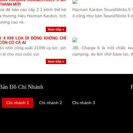
 THANH MỚI
oa để bàn cao cấp 2.1 kênh thế hệ
Harman Kardon SoundSticks 5 W
a thương hiệu Harman Kardon, tích
4 cũng như bản SoundSticks 5 t
lượng cao và..
Xem tiếp »
 4 KHI LOA DI ĐỘNG KHÔNG CHỈ
CÒN CÓ CẢ AI
ền nhờ công suất 210W uy lực, pin
JBL Charge 6 là một chiếc loa
 bỉ cho mọi cuộc vui.
camping, du lịch nhờ bass lực, t
Xem tiếp »
Bản Đồ Chi Nhánh
Chi nhánh 1
Chi nhánh 2
Chi nhánh 3