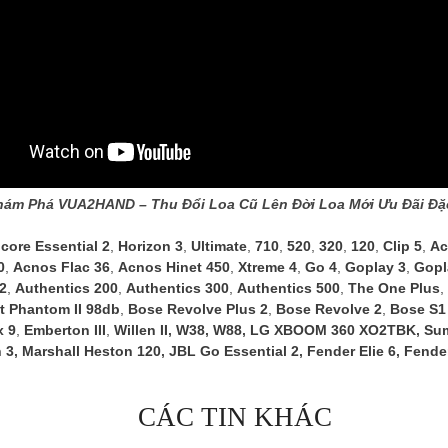
hám Phá VUA2HAND – Thu Đổi Loa Cũ Lên Đời Loa Mới Ưu Đãi Đặc
core Essential 2
,
Horizon 3
,
Ultimate
,
710
,
520
,
320
,
120
,
Clip 5
,
Ac
0
,
Acnos Flac 36
,
Acnos Hinet 450
,
Xtreme 4
,
Go 4
,
Goplay 3
,
Gopl
 2
,
Authentics 200
,
Authentics 300
,
Authentics 500
,
The One Plus
,
t Phantom II 98db
,
Bose Revolve Plus 2
,
Bose Revolve 2
,
Bose S1
 9
,
Emberton III
,
Willen II
,
W38
,
W88
,
LG XBOOM 360 XO2TBK
,
Sum
n 3
,
Marshall Heston 120
,
JBL Go Essential 2
,
Fender Elie 6
,
Fender
CÁC TIN KHÁC