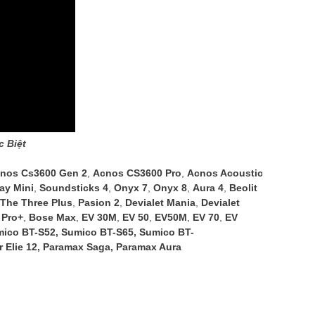
 Biệt
nos Cs3600 Gen 2
,
Acnos CS3600 Pro
,
Acnos Acoustic
ay Mini
,
Soundsticks 4
,
Onyx 7
,
Onyx 8
,
Aura 4
,
Beolit
The Three Plus
,
Pasion 2
,
Devialet Mania
,
Devialet
 Pro+
,
Bose Max
,
EV 30M
,
EV 50
,
EV50M
,
EV 70
,
EV
ico BT-S52
,
Sumico BT-S65
,
Sumico BT-
 Elie 12
,
Paramax Saga
,
Paramax Aura