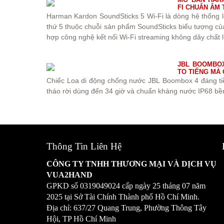
FI CHUẨN ÂM
Harman Kardon SoundSticks 5 Wi-Fi là dòng hệ thống l
thứ 5 thuộc chuỗi sản phẩm SoundSticks biểu tượng củ
hợp công nghệ kết nối Wi-Fi streaming không dây chất 
JBL BOOMBOX
TO TIẾNG MÀ 
Chiếc Loa di động chống nước JBL Boombox 4 đáng ti
tháo rời dùng đến 34 giờ và chuẩn kháng nước IP68 bền
Thông Tin Liên Hệ
CÔNG TY TNHH THƯƠNG MẠI VÀ DỊCH VỤ
VUA2HAND
GPKD số
0319049024
cấp ngày 25 tháng 07 năm
2025 tại Sở Tài Chính Thành phố Hồ Chí Minh.
Địa chỉ: 637/27 Quang Trung, Phường Thông Tây
Hội, TP Hồ Chí Minh