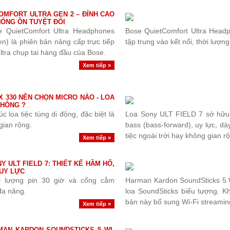
OMFORT ULTRA GEN 2 – ĐỈNH CAO
HỐNG ỒN TUYỆT ĐỐI
e QuietComfort Ultra Headphones
Bose QuietComfort Ultra Head
n) là phiên bản nâng cấp trực tiếp
tập trung vào kết nối, thời lượng 
tra chụp tai hàng đầu của Bose.
Xem tiếp »
 330 NÊN CHỌN MICRO NÀO - LOA
KHÔNG ?
loa tiệc tùng di động, đặc biệt là
Loa Sony ULT FIELD 7 sở hữu
gian rộng.
bass (bass-forward), uy lực, d
tiệc ngoài trời hay không gian rộ
Xem tiếp »
Y ULT FIELD 7: THIẾT KẾ HẦM HỐ,
 UY LỰC
 lượng pin 30 giờ và cổng cắm
Harman Kardon SoundSticks 5 W
 đa năng.
loa SoundSticks biểu tượng. Kh
bản này bổ sung Wi-Fi streamin
Xem tiếp »
AN KARDON SOUNDSTICKS 5 WI-