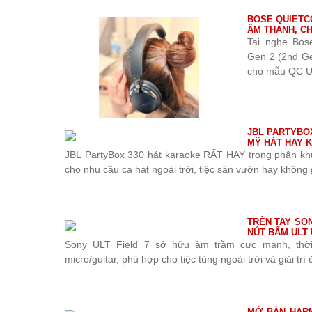
BOSE QUIETC
ÂM THANH, C
Tai nghe Bos
Gen 2 (2nd Ge
cho mẫu QC Ul
JBL PARTYBOX
MỸ HÁT HAY 
JBL PartyBox 330 hát karaoke RẤT HAY trong phân khúc 
cho nhu cầu ca hát ngoài trời, tiệc sân vườn hay không 
TRÊN TAY SON
NÚT BẤM ULT
Sony ULT Field 7 sở hữu âm trầm cực mạnh, thời
micro/guitar, phù hợp cho tiệc tùng ngoài trời và giải trí
MỞ BÁN HARM