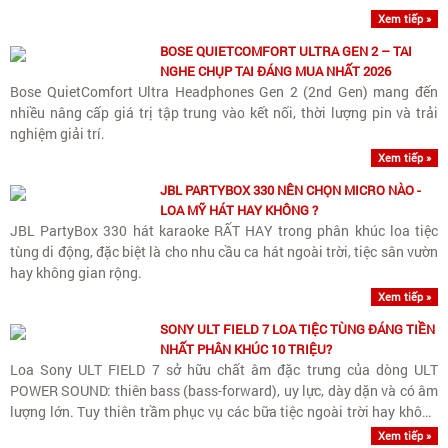
Xem tiếp »
BOSE QUIETCOMFORT ULTRA GEN 2 – TAI
NGHE CHỤP TAI ĐÁNG MUA NHẤT 2026
Bose QuietComfort Ultra Headphones Gen 2 (2nd Gen) mang đến
nhiều nâng cấp giá trị tập trung vào kết nối, thời lượng pin và trải
nghiệm giải trí.
Xem tiếp »
JBL PARTYBOX 330 NÊN CHỌN MICRO NÀO -
LOA MỸ HÁT HAY KHÔNG ?
JBL PartyBox 330 hát karaoke RẤT HAY trong phân khúc loa tiệc
tùng di động, đặc biệt là cho nhu cầu ca hát ngoài trời, tiệc sân vườn
hay không gian rộng.
Xem tiếp »
SONY ULT FIELD 7 LOA TIỆC TÙNG ĐÁNG TIỀN
NHẤT PHÂN KHÚC 10 TRIỆU?
Loa Sony ULT FIELD 7 sở hữu chất âm đặc trưng của dòng ULT
POWER SOUND: thiên bass (bass-forward), uy lực, dày dặn và có âm
lượng lớn. Tuy thiên trầm phục vụ các bữa tiệc ngoài trời hay không
gian rộng, loa vẫn giữ được dải trung (vocals)..
Xem tiếp »