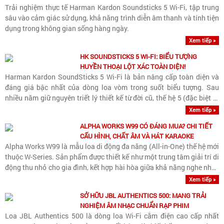
Trải nghiệm thực tế Harman Kardon Soundsticks 5 Wi-Fi, tập trung
sâu vào cảm giác sử dụng, khả năng trình diễn âm thanh và tính tiện
dụng trong không gian sống hàng ngày.
Xem tiếp »
HK SOUNDSTICKS 5 WI-FI: BIỂU TƯỢNG
HUYỀN THOẠI LỘT XÁC TOÀN DIỆN!
Harman Kardon SoundSticks 5 Wi-Fi là bản nâng cấp toàn diện và
đáng giá bậc nhất của dòng loa vòm trong suốt biểu tượng. Sau
nhiều năm giữ nguyên triết lý thiết kế từ đời cũ, thế hệ 5 (đặc biệt là
phiên bản Wi-Fi) đã giải quyết..
Xem tiếp »
ALPHA WORKS W99 CÓ ĐÁNG MUA? CHI TIẾT
CẤU HÌNH, CHẤT ÂM VÀ HÁT KARAOKE
Alpha Works W99 là mẫu loa di động đa năng (All-in-One) thế hệ mới
thuộc W-Series. Sản phẩm được thiết kế như một trung tâm giải trí di
động thu nhỏ cho gia đình, kết hợp hài hòa giữa khả năng nghe nhạc
chất lượng cao, hát karaoke tiện..
Xem tiếp »
SỞ HỮU JBL AUTHENTICS 500: MANG TRẢI
NGHIỆM ÂM NHẠC CHUẨN RẠP PHIM
Loa JBL Authentics 500 là dòng loa Wi-Fi cắm điện cao cấp nhất