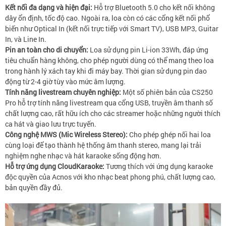
Kết nối đa dạng và hiện đại:
Hỗ trợ Bluetooth 5.0 cho kết nối không
dây ổn định, tốc độ cao. Ngoài ra, loa còn có các cổng kết nối phổ
biến như Optical In (kết nối trực tiếp với Smart TV), USB MP3, Guitar
In, và Line In.
Pin an toàn cho di chuyển:
Loa sử dụng pin Li-ion 33Wh, đáp ứng
tiêu chuẩn hàng không, cho phép người dùng có thể mang theo loa
trong hành lý xách tay khi đi máy bay. Thời gian sử dụng pin dao
động từ 2-4 giờ tùy vào mức âm lượng.
Tính năng livestream chuyên nghiệp:
Một số phiên bản của CS250
Pro hỗ trợ tính năng livestream qua cổng USB, truyền âm thanh số
chất lượng cao, rất hữu ích cho các streamer hoặc những người thích
ca hát và giao lưu trực tuyến.
Công nghệ MWS (Mic Wireless Stereo):
Cho phép ghép nối hai loa
cùng loại để tạo thành hệ thống âm thanh stereo, mang lại trải
nghiệm nghe nhạc và hát karaoke sống động hơn.
Hỗ trợ ứng dụng CloudKaraoke:
Tương thích với ứng dụng karaoke
độc quyền của Acnos với kho nhạc beat phong phú, chất lượng cao,
bản quyền đầy đủ.