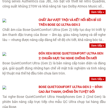
trong series Authentics của JBL, nổi bật với thiết kế retro Quadrex,
công suất khủng 270W và khả năng tái tạo Dolby Atmos Music sống
động.
Xem tiếp »
CHẤT ÂM VƯỢT TRỘI VÀ KẾT NỐI BỀN BỈ CÓ
TRÊN BOSE QC ULTRA GEN 2
Chất âm của Bose QuietComfort Ultra (Gen 2) tiếp tục duy trì triết lý
âm thanh đặc trưng của Bose — ấm áp, giàu năng lượng và dễ nghe
lâu — nhưng được nâng cấp đáng kể về độ chi tiết, khả năng bóc tách
nhạc cụ và kiểm soát dải..
Xem tiếp »
ĐÓN XEM BOSE QUIETCOMFORT ULTRA GEN
2: CHUẨN MỰC TAI NGHE CHỐNG ỒN MỚI
Bose QuietComfort Ultra (Gen 2) là bản nâng cấp toàn diện và đáng
giá, giải quyết đúng những hạn chế về mặt trải nghiệm và tính năng
kỹ thuật mà thế hệ đầu tiên chưa làm tròn.
Xem tiếp »
BOSE QUIETCOMFORT ULTRA GEN 2 – ĐỈNH
CAO ÂM THANH, CHỐNG ỒN TUYỆT ĐỐI
Tai nghe Bose QuietComfort Ultra Headphones Gen 2 (2nd Gen) là
phiên bản nâng cấp trực tiếp cho mẫu QC Ultra chụp tai hàng đầu
của Bose.