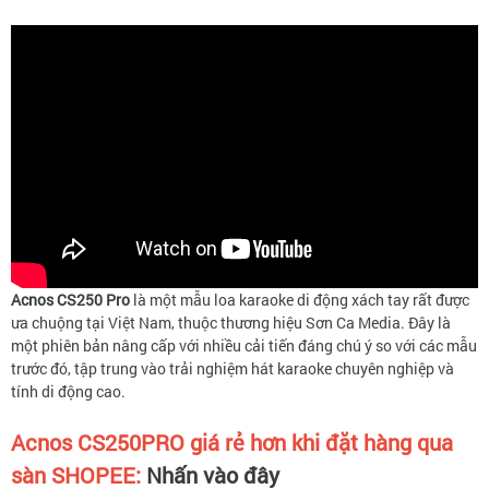
Acnos CS250 Pro
là một mẫu loa karaoke di động xách tay rất được
ưa chuộng tại Việt Nam, thuộc thương hiệu Sơn Ca Media. Đây là
một phiên bản nâng cấp với nhiều cải tiến đáng chú ý so với các mẫu
trước đó, tập trung vào trải nghiệm hát karaoke chuyên nghiệp và
tính di động cao.
Acnos CS250PRO
giá rẻ hơn khi đặt hàng qua
sàn SHOPEE:
Nhấn vào đây