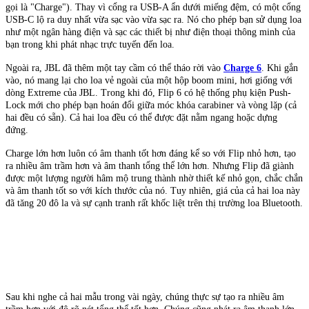
gọi là "Charge"). Thay vì cổng ra USB-A ẩn dưới miếng đệm, có một cổng
USB-C lộ ra duy nhất vừa sạc vào vừa sạc ra. Nó cho phép bạn sử dụng loa
như một ngân hàng điện và sạc các thiết bị như điện thoại thông minh của
bạn trong khi phát nhạc trực tuyến đến loa.
Ngoài ra, JBL đã thêm một tay cầm có thể tháo rời vào
Charge 6
. Khi gắn
vào, nó mang lại cho loa vẻ ngoài của một hộp boom mini, hơi giống với
dòng Extreme của JBL. Trong khi đó, Flip 6 có hệ thống phụ kiện Push-
Lock mới cho phép bạn hoán đổi giữa móc khóa carabiner và vòng lặp (cả
hai đều có sẵn). Cả hai loa đều có thể được đặt nằm ngang hoặc dựng
đứng.
Charge lớn hơn luôn có âm thanh tốt hơn đáng kể so với Flip nhỏ hơn, tạo
ra nhiều âm trầm hơn và âm thanh tổng thể lớn hơn. Nhưng Flip đã giành
được một lượng người hâm mộ trung thành nhờ thiết kế nhỏ gọn, chắc chắn
và âm thanh tốt so với kích thước của nó. Tuy nhiên, giá của cả hai loa này
đã tăng 20 đô la và sự cạnh tranh rất khốc liệt trên thị trường loa Bluetooth.
Sau khi nghe cả hai mẫu trong vài ngày, chúng thực sự tạo ra nhiều âm