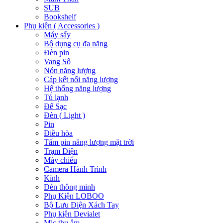
SUB
Bookshelf
Phụ kiện ( Accessories )
Máy sấy
Bộ dụng cụ đa năng
Đèn pin
Vang Số
Nón năng lượng
Cáp kết nối năng lượng
Hệ thống năng lượng
Tủ lạnh
Đế Sạc
Đèn ( Light )
Pin
Điều hòa
Tấm pin năng lượng mặt trời
Trạm Điện
Máy chiếu
Camera Hành Trình
Kính
Đèn thông minh
Phụ Kiện LOBOO
Bộ Lưu Điện Xách Tay
Phụ kiện Devialet
Mic thu âm