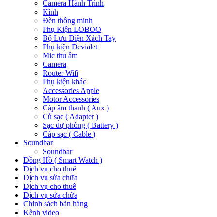
Camera Hành Trình
Kính
Đèn thông minh
Phụ Kiện LOBOO
Bộ Lưu Điện Xách Tay
Phụ kiện Devialet
Mic thu âm
Camera
Router Wifi
Phụ kiện khác
Accessories Apple
Motor Accessories
Cáp âm thanh ( Aux )
Củ sạc ( Adapter )
Sạc dự phòng ( Battery )
Cáp sạc ( Cable )
Soundbar
Soundbar
Đồng Hồ ( Smart Watch )
Dịch vụ cho thuê
Dịch vụ sửa chữa
Dịch vụ cho thuê
Dịch vụ sửa chữa
Chính sách bán hàng
Kênh video