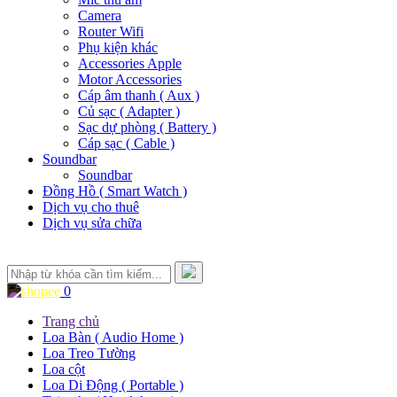
Camera
Router Wifi
Phụ kiện khác
Accessories Apple
Motor Accessories
Cáp âm thanh ( Aux )
Củ sạc ( Adapter )
Sạc dự phòng ( Battery )
Cáp sạc ( Cable )
Soundbar
Soundbar
Đồng Hồ ( Smart Watch )
Dịch vụ cho thuê
Dịch vụ sửa chữa
0
Trang chủ
Loa Bàn ( Audio Home )
Loa Treo Tường
Loa cột
Loa Di Động ( Portable )