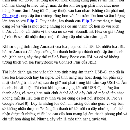
trầm hơn với độ rõ nét tổng thể tốt hơn. Chúng cũng phát ra âm thanh lớn
hơn mà không bị méo tiếng, mặc dù đôi khi tôi gặp phải một chút méo
tiếng ở mức âm lượng tối đa, tùy thuộc vào bản nhạc. Không cần phải nói,
Charge 6
cung cấp âm trường rộng hơn với âm trầm lớn hơn và âm lượng
lớn hơn so với
Flip 7
. Tuy nhiên, âm thanh của
Flip 7
được tăng cường
đáng kể và vẫn là một trong những loa có âm thanh tốt hơn so với kích
thước của nó, cải thiện vị thế của nó so với SoundLink Flex có giá tương
tự của Bose , đã nhận được một số nâng cấp nhỏ vào năm ngoái.
Khi sử dụng tính năng Auracast của loa , bạn có thể liên kết nhiều loa JBL
hỗ trợ Auracast để tăng cường âm thanh hoặc tạo thành một cặp âm thanh
nổi (tính năng này thay thế chế độ Party Boost của JBL và có vẻ không
tương thích với loa PartyBoost và Connect Plus của JBL).
Tôi luôn đánh giá cao việc tích hợp tính năng âm thanh USB-C, cho dù là
trên loa Bluetooth hay tai nghe. Để tính năng này hoạt động, tôi phải cập
nhật chương trình cơ sở, sau đó giữ nút phát trong khi cắm cáp USB-C. Âm
thanh chỉ cải thiện đôi chút khi bạn sử dụng kết nối USB-C, nhưng âm
thanh động và trong hơn một chút ở chế độ có dây (tôi có một số tệp nhạc
không mất dữ liệu trên máy tính và tôi cũng đã kết nối iPhone 16 Pro và
Google Pixel 8). Đây là những loa đơn âm tương đối nhỏ gọn, vì vậy bạn
sẽ không nhận được mức tăng âm thanh từ kết nối có dây như bạn có thể
nhận được từ những chiếc loa cao cấp hơn mang lại âm thanh phong phú và
chi tiết hơn đáng kể. Nhưng đây vẫn là một tính năng tuyệt vời.