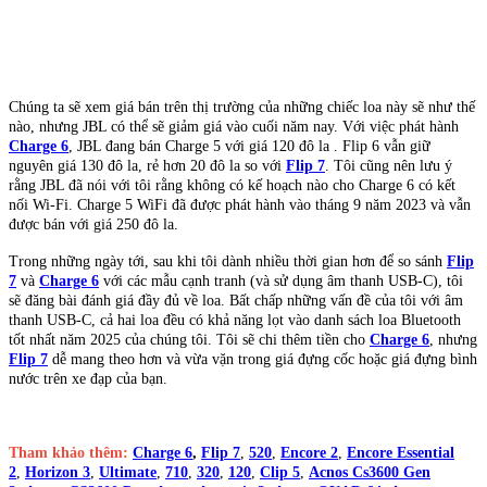
Chúng ta sẽ xem giá bán trên thị trường của những chiếc loa này sẽ như thế
nào, nhưng JBL có thể sẽ giảm giá vào cuối năm nay. Với việc phát hành
Charge 6
, JBL đang bán Charge 5 với giá 120 đô la . Flip 6 vẫn giữ
nguyên giá 130 đô la, rẻ hơn 20 đô la so với
Flip 7
. Tôi cũng nên lưu ý
rằng JBL đã nói với tôi rằng không có kế hoạch nào cho Charge 6 có kết
nối Wi-Fi. Charge 5 WiFi đã được phát hành vào tháng 9 năm 2023 và vẫn
được bán với giá 250 đô la.
Trong những ngày tới, sau khi tôi dành nhiều thời gian hơn để so sánh
Flip
7
và
Charge 6
với các mẫu cạnh tranh (và sử dụng âm thanh USB-C), tôi
sẽ đăng bài đánh giá đầy đủ về loa. Bất chấp những vấn đề của tôi với âm
thanh USB-C, cả hai loa đều có khả năng lọt vào danh sách loa Bluetooth
tốt nhất năm 2025 của chúng tôi. Tôi sẽ chi thêm tiền cho
Charge 6
, nhưng
Flip 7
dễ mang theo hơn và vừa vặn trong giá đựng cốc hoặc giá đựng bình
nước trên xe đạp của bạn.
Tham khảo thêm:
Charge 6
,
Flip 7
,
520
,
Encore 2
,
Encore Essential
2
,
Horizon 3
,
Ultimate
,
710
,
320
,
120
,
Clip 5
,
Acnos Cs3600 Gen