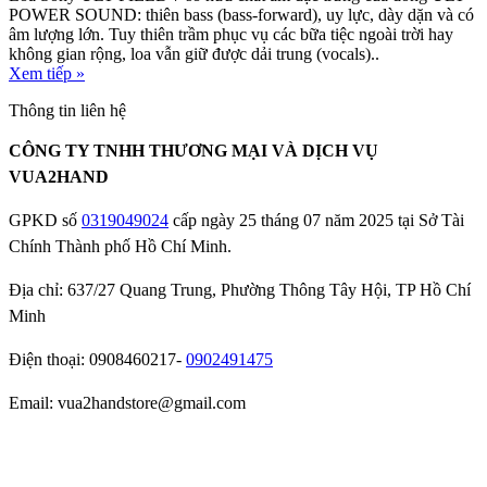
POWER SOUND: thiên bass (bass-forward), uy lực, dày dặn và có
âm lượng lớn. Tuy thiên trầm phục vụ các bữa tiệc ngoài trời hay
không gian rộng, loa vẫn giữ được dải trung (vocals)..
Xem tiếp »
Thông tin liên hệ
CÔNG TY TNHH THƯƠNG MẠI VÀ DỊCH VỤ
VUA2HAND
GPKD số
0319049024
cấp ngày 25 tháng 07 năm 2025 tại Sở Tài
Chính Thành phố Hồ Chí Minh.
Địa chỉ: 637/27 Quang Trung, Phường Thông Tây Hội, TP Hồ Chí
Minh
Điện thoại: 0908460217-
0902491475
Email: vua2handstore@gmail.com