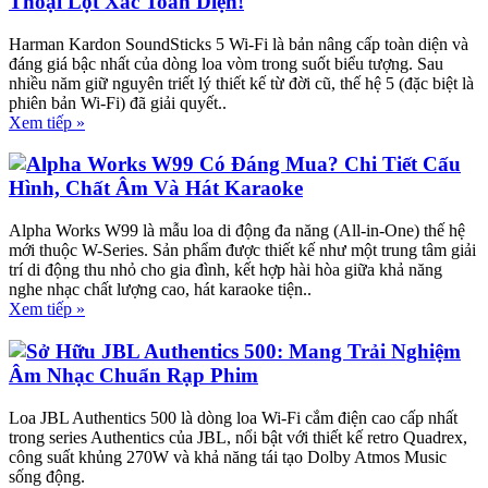
Thoại Lột Xác Toàn Diện!
Harman Kardon SoundSticks 5 Wi-Fi là bản nâng cấp toàn diện và
đáng giá bậc nhất của dòng loa vòm trong suốt biểu tượng. Sau
nhiều năm giữ nguyên triết lý thiết kế từ đời cũ, thế hệ 5 (đặc biệt là
phiên bản Wi-Fi) đã giải quyết..
Xem tiếp »
Alpha Works W99 Có Đáng Mua? Chi Tiết Cấu
Hình, Chất Âm Và Hát Karaoke
Alpha Works W99 là mẫu loa di động đa năng (All-in-One) thế hệ
mới thuộc W-Series. Sản phẩm được thiết kế như một trung tâm giải
trí di động thu nhỏ cho gia đình, kết hợp hài hòa giữa khả năng
nghe nhạc chất lượng cao, hát karaoke tiện..
Xem tiếp »
Sở Hữu JBL Authentics 500: Mang Trải Nghiệm
Âm Nhạc Chuẩn Rạp Phim
Loa JBL Authentics 500 là dòng loa Wi-Fi cắm điện cao cấp nhất
trong series Authentics của JBL, nổi bật với thiết kế retro Quadrex,
công suất khủng 270W và khả năng tái tạo Dolby Atmos Music
sống động.