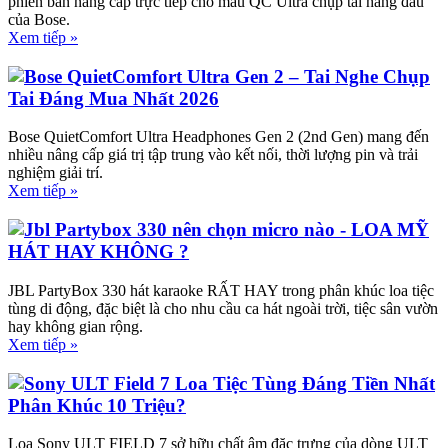
phiên bản nâng cấp trực tiếp cho mẫu QC Ultra chụp tai hàng đầu
của Bose.
Xem tiếp »
Bose QuietComfort Ultra Gen 2 – Tai Nghe Chụp
Tai Đáng Mua Nhất 2026
Bose QuietComfort Ultra Headphones Gen 2 (2nd Gen) mang đến
nhiều nâng cấp giá trị tập trung vào kết nối, thời lượng pin và trải
nghiệm giải trí.
Xem tiếp »
Jbl Partybox 330 nên chọn micro nào - LOA MỸ
HÁT HAY KHÔNG ?
JBL PartyBox 330 hát karaoke RẤT HAY trong phân khúc loa tiệc
tùng di động, đặc biệt là cho nhu cầu ca hát ngoài trời, tiệc sân vườn
hay không gian rộng.
Xem tiếp »
Sony ULT Field 7 Loa Tiệc Tùng Đáng Tiền Nhất
Phân Khúc 10 Triệu?
Loa Sony ULT FIELD 7 sở hữu chất âm đặc trưng của dòng ULT