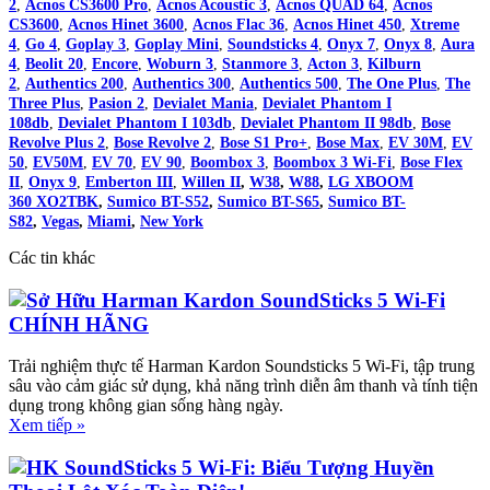
2
,
Acnos CS3600 Pro
,
Acnos Acoustic 3
,
Acnos QUAD 64
,
Acnos
CS3600
,
Acnos Hinet 3600
,
Acnos Flac 36
,
Acnos Hinet 450
,
Xtreme
4
,
Go 4
,
Goplay 3
,
Goplay Mini
,
Soundsticks 4
,
Onyx 7
,
Onyx 8
,
Aura
4
,
Beolit 20
,
Encore
,
Woburn 3
,
Stanmore 3
,
Acton 3
,
Kilburn
2
,
Authentics 200
,
Authentics 300
,
Authentics 500
,
The One Plus
,
The
Three Plus
,
Pasion 2
,
Devialet Mania
,
Devialet Phantom I
108db
,
Devialet Phantom I 103db
,
Devialet Phantom II 98db
,
Bose
Revolve Plus 2
,
Bose Revolve 2
,
Bose S1 Pro+
,
Bose Max
,
EV 30M
,
EV
50
,
EV50M
,
EV 70
,
EV 90
,
Boombox 3
,
Boombox 3 Wi-Fi
,
Bose Flex
II
,
Onyx 9
,
Emberton III
,
Willen II
,
W38
,
W88
,
LG XBOOM
360 XO2TBK
,
Sumico BT-S52
,
Sumico BT-S65
,
Sumico BT-
S82
,
Vegas
,
Miami
,
New York
Các tin khác
Sở Hữu Harman Kardon SoundSticks 5 Wi-Fi
CHÍNH HÃNG
Trải nghiệm thực tế Harman Kardon Soundsticks 5 Wi-Fi, tập trung
sâu vào cảm giác sử dụng, khả năng trình diễn âm thanh và tính tiện
dụng trong không gian sống hàng ngày.
Xem tiếp »
HK SoundSticks 5 Wi-Fi: Biểu Tượng Huyền