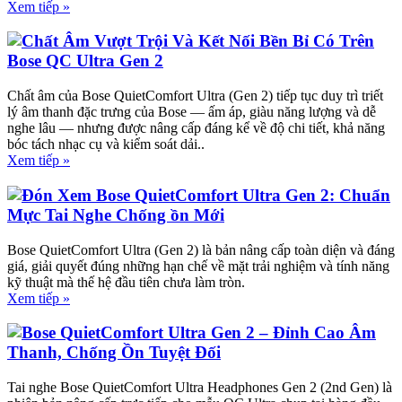
Xem tiếp »
Chất Âm Vượt Trội Và Kết Nối Bền Bỉ Có Trên
Bose QC Ultra Gen 2
Chất âm của Bose QuietComfort Ultra (Gen 2) tiếp tục duy trì triết
lý âm thanh đặc trưng của Bose — ấm áp, giàu năng lượng và dễ
nghe lâu — nhưng được nâng cấp đáng kể về độ chi tiết, khả năng
bóc tách nhạc cụ và kiểm soát dải..
Xem tiếp »
Đón Xem Bose QuietComfort Ultra Gen 2: Chuẩn
Mực Tai Nghe Chống ồn Mới
Bose QuietComfort Ultra (Gen 2) là bản nâng cấp toàn diện và đáng
giá, giải quyết đúng những hạn chế về mặt trải nghiệm và tính năng
kỹ thuật mà thế hệ đầu tiên chưa làm tròn.
Xem tiếp »
Bose QuietComfort Ultra Gen 2 – Đỉnh Cao Âm
Thanh, Chống Ồn Tuyệt Đối
Tai nghe Bose QuietComfort Ultra Headphones Gen 2 (2nd Gen) là