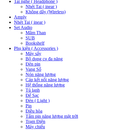
Tai nghe ( Headphone )
Nhét Tai ( inear )
Không dây (Wireless)
Amply
Nhét Tai ( inear )
Set Audio
Mâm Than
SUB
Bookshelf
Phụ kiện ( Accessories )
Máy sấy
Bộ dụng cụ đa năng
Đèn pin
Vang Số
Nón năng lượng
Cáp kết nối năng lượng
Hệ thống năng lượng
Tủ lạnh
Đế Sạc
Đèn ( Light )
Pin
Điều hòa
Tấm pin năng lượng mặt trời
Trạm Điện
Máy chiếu