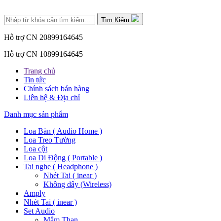
Tìm Kiếm
Hỗ trợ CN 2
0899164645
Hỗ trợ CN 1
0899164645
Trang chủ
Tin tức
Chính sách bán hàng
Liên hệ & Địa chỉ
Danh mục sản phẩm
Loa Bàn ( Audio Home )
Loa Treo Tường
Loa cột
Loa Di Động ( Portable )
Tai nghe ( Headphone )
Nhét Tai ( inear )
Không dây (Wireless)
Amply
Nhét Tai ( inear )
Set Audio
Mâm Than