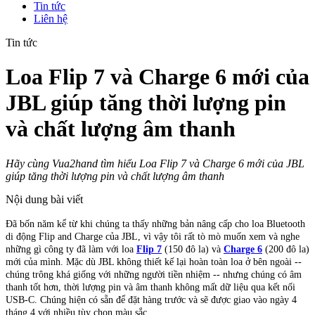
Tin tức
Liên hệ
Tin tức
Loa Flip 7 và Charge 6 mới của
JBL giúp tăng thời lượng pin
và chất lượng âm thanh
Hãy cùng Vua2hand tìm hiểu Loa Flip 7 và Charge 6 mới của JBL
giúp tăng thời lượng pin và chất lượng âm thanh
Nội dung bài viết
Đã bốn năm kể từ khi chúng ta thấy những bản nâng cấp cho loa Bluetooth
di động Flip and Charge của JBL, vì vậy tôi rất tò mò muốn xem và nghe
những gì công ty đã làm với loa
Flip 7
(150 đô la) và
Charge 6
(200 đô la)
mới của mình. Mặc dù JBL không thiết kế lại hoàn toàn loa ở bên ngoài --
chúng trông khá giống với những người tiền nhiệm -- nhưng chúng có âm
thanh tốt hơn, thời lượng pin và âm thanh không mất dữ liệu qua kết nối
USB-C. Chúng hiện có sẵn để đặt hàng trước và sẽ được giao vào ngày 4
tháng 4 với nhiều tùy chọn màu sắc.