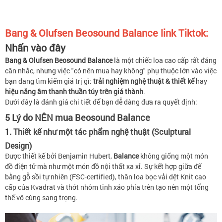
Bang & Olufsen Beosound Balance link Tiktok:
Nhấn vào đây
Bang & Olufsen Beosound Balance
là một chiếc loa cao cấp rất đáng
cân nhắc, nhưng việc "có nên mua hay không" phụ thuộc lớn vào việc
bạn đang tìm kiếm giá trị gì:
trải nghiệm nghệ thuật & thiết kế
hay
hiệu năng âm thanh thuần túy trên giá thành
.
Dưới đây là đánh giá chi tiết để bạn dễ dàng đưa ra quyết định:
5 Lý do NÊN mua Beosound Balance
1. Thiết kế như một tác phẩm nghệ thuật (Sculptural
Design)
Được thiết kế bởi Benjamin Hubert,
Balance
không giống một món
đồ điện tử mà như một món đồ nội thất xa xỉ. Sự kết hợp giữa đế
bằng gỗ sồi tự nhiên (FSC-certified), thân loa bọc vải dệt Knit cao
cấp của Kvadrat và thớt nhôm tinh xảo phía trên tạo nên một tổng
thể vô cùng sang trọng.