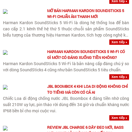
streaming chuẩn Hi-Res cùng nâng cấp quan trọng..
Xem tiếp »
MỞ BÁN HARMAN KARDON SOUNDSTICKS 5
WI-FI CHUẨN ÂM THANH MỚI
Harman Kardon SoundSticks 5 Wi-Fi là dòng hệ thống loa để bàn
cao cấp 2.1 kênh thế hệ thứ 5 thuộc chuỗi sản phẩm SoundSticks
biểu tượng của thương hiệu Harman Kardon, tích hợp công nghệ kết
nối Wi-Fi streaming không dây chất lượng cao và..
Xem tiếp »
HARMAN KARDON SOUNDSTICKS 5 WI-FI CÓ
GÌ MỚI? CÓ ĐÁNG XUỐNG TIỀN KHÔNG?
Harman Kardon SoundSticks 5 Wi-Fi là bản nâng cấp đáng chú ý so
với dòng SoundSticks 4 cũng như bản SoundSticks 5 tiêu chuẩn.
Xem tiếp »
JBL BOOMBOX 4 KHI LOA DI ĐỘNG KHÔNG CHỈ
TO TIẾNG MÀ CÒN CÓ CẢ AI
Chiếc Loa di động chống nước JBL Boombox 4 đáng tiền nhờ công
suất 210W uy lực, pin tháo rời dùng đến 34 giờ và chuẩn kháng nước
IP68 bền bỉ cho mọi cuộc vui.
Xem tiếp »
REVIEW JBL CHARGE 6 DÂY ĐEO MỚI, BASS