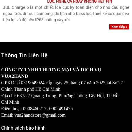
LỰC, NGHE CẢ NGÀY KHÔNG HẾT PIN
JBL Charge 6 là một chiếc loa cực kỳ toàn diện cho nhu cầu nghe
ngoài trời, đi tour, camping, du lịch nhờ bass lực, thiết kế có quai đeo
tiện lợi và độ bền IP68 chống cày xới
Xem tiếp »
Thông Tin Liên Hệ
CÔNG TY TNHH THƯƠNG MẠI VÀ DỊCH VỤ
VUA2HAND
GPKD số
0319049024
cấp ngày 25 tháng 07 năm 2025 tại Sở Tài
Chính Thành phố Hồ Chí Minh.
Địa chỉ: 637/27 Quang Trung, Phường Thông Tây Hội, TP Hồ
Chí Minh
Điện thoại: 0908460217-
0902491475
Email: vua2handstore@gmail.com
Chính sách bảo hành