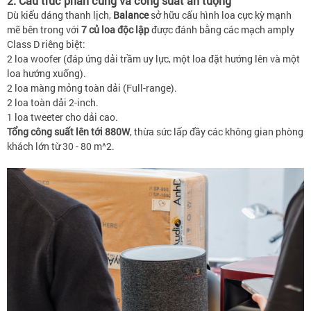
2. Cấu trúc phần cứng và công suất ấn tượng
Dù kiểu dáng thanh lịch,
Balance
sở hữu cấu hình loa cực kỳ mạnh
mẽ bên trong với
7 củ loa độc lập
được đánh bằng các mạch amply
Class D riêng biệt:
2 loa woofer (đáp ứng dải trầm uy lực, một loa đặt hướng lên và một
loa hướng xuống).
2 loa màng mỏng toàn dải (Full-range).
2 loa toàn dải 2-inch.
1 loa tweeter cho dải cao.
Tổng công suất lên tới 880W
, thừa sức lấp đầy các không gian phòng
khách lớn từ 30 - 80 m^2.