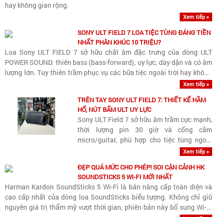
hay không gian rộng.
Xem tiếp »
SONY ULT FIELD 7 LOA TIỆC TÙNG ĐÁNG TIỀN
NHẤT PHÂN KHÚC 10 TRIỆU?
Loa Sony ULT FIELD 7 sở hữu chất âm đặc trưng của dòng ULT
POWER SOUND: thiên bass (bass-forward), uy lực, dày dặn và có âm
lượng lớn. Tuy thiên trầm phục vụ các bữa tiệc ngoài trời hay không
gian rộng, loa vẫn giữ được dải trung (vocals)..
Xem tiếp »
TRÊN TAY SONY ULT FIELD 7: THIẾT KẾ HẦM
HỐ, NÚT BẤM ULT UY LỰC
Sony ULT Field 7 sở hữu âm trầm cực mạnh,
thời lượng pin 30 giờ và cổng cắm
micro/guitar, phù hợp cho tiệc tùng ngoài
trời và giải trí đa năng.
Xem tiếp »
ĐẸP QUÁ MỨC CHO PHÉP! SOI CẬN CẢNH HK
SOUNDSTICKS 5 WI-FI MỚI NHẤT
Harman Kardon SoundSticks 5 Wi-Fi là bản nâng cấp toàn diện và
cao cấp nhất của dòng loa SoundSticks biểu tượng. Không chỉ giữ
nguyên giá trị thẩm mỹ vượt thời gian, phiên bản này bổ sung Wi-Fi