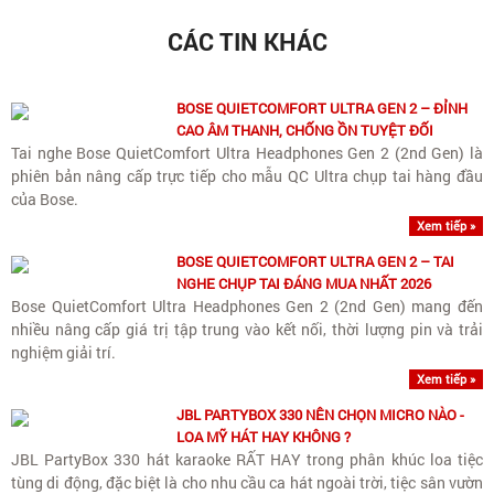
CÁC TIN KHÁC
BOSE QUIETCOMFORT ULTRA GEN 2 – ĐỈNH
CAO ÂM THANH, CHỐNG ỒN TUYỆT ĐỐI
Tai nghe Bose QuietComfort Ultra Headphones Gen 2 (2nd Gen) là
phiên bản nâng cấp trực tiếp cho mẫu QC Ultra chụp tai hàng đầu
của Bose.
Xem tiếp »
BOSE QUIETCOMFORT ULTRA GEN 2 – TAI
NGHE CHỤP TAI ĐÁNG MUA NHẤT 2026
Bose QuietComfort Ultra Headphones Gen 2 (2nd Gen) mang đến
nhiều nâng cấp giá trị tập trung vào kết nối, thời lượng pin và trải
nghiệm giải trí.
Xem tiếp »
JBL PARTYBOX 330 NÊN CHỌN MICRO NÀO -
LOA MỸ HÁT HAY KHÔNG ?
JBL PartyBox 330 hát karaoke RẤT HAY trong phân khúc loa tiệc
tùng di động, đặc biệt là cho nhu cầu ca hát ngoài trời, tiệc sân vườn