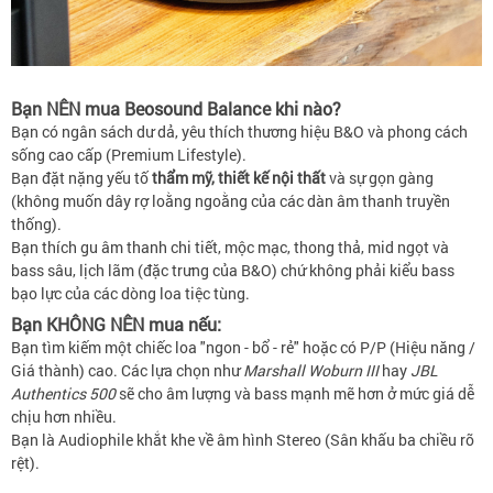
Bạn NÊN mua Beosound Balance khi nào?
Bạn có ngân sách dư dả, yêu thích thương hiệu B&O và phong cách
sống cao cấp (Premium Lifestyle).
Bạn đặt nặng yếu tố
thẩm mỹ, thiết kế nội thất
và sự gọn gàng
(không muốn dây rợ loằng ngoằng của các dàn âm thanh truyền
thống).
Bạn thích gu âm thanh chi tiết, mộc mạc, thong thả, mid ngọt và
bass sâu, lịch lãm (đặc trưng của B&O) chứ không phải kiểu bass
bạo lực của các dòng loa tiệc tùng.
Bạn KHÔNG NÊN mua nếu:
Bạn tìm kiếm một chiếc loa "ngon - bổ - rẻ" hoặc có P/P (Hiệu năng /
Giá thành) cao. Các lựa chọn như
Marshall Woburn III
hay
JBL
Authentics 500
sẽ cho âm lượng và bass mạnh mẽ hơn ở mức giá dễ
chịu hơn nhiều.
Bạn là Audiophile khắt khe về âm hình Stereo (Sân khấu ba chiều rõ
rệt).