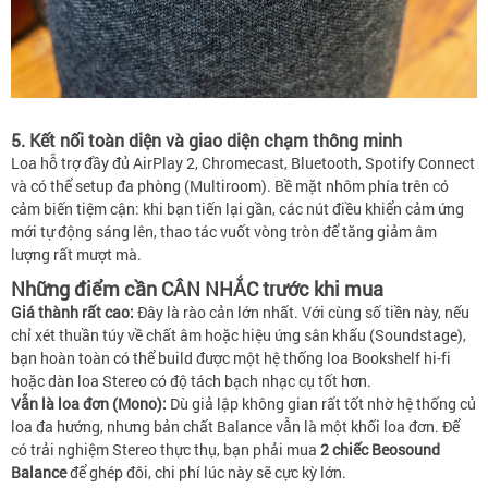
5. Kết nối toàn diện và giao diện chạm thông minh
Loa hỗ trợ đầy đủ AirPlay 2, Chromecast, Bluetooth, Spotify Connect
và có thể setup đa phòng (Multiroom). Bề mặt nhôm phía trên có
cảm biến tiệm cận: khi bạn tiến lại gần, các nút điều khiển cảm ứng
mới tự động sáng lên, thao tác vuốt vòng tròn để tăng giảm âm
lượng rất mượt mà.
Những điểm cần CÂN NHẮC trước khi mua
Giá thành rất cao:
Đây là rào cản lớn nhất. Với cùng số tiền này, nếu
chỉ xét thuần túy về chất âm hoặc hiệu ứng sân khấu (Soundstage),
bạn hoàn toàn có thể build được một hệ thống loa Bookshelf hi-fi
hoặc dàn loa Stereo có độ tách bạch nhạc cụ tốt hơn.
Vẫn là loa đơn (Mono):
Dù giả lập không gian rất tốt nhờ hệ thống củ
loa đa hướng, nhưng bản chất Balance vẫn là một khối loa đơn. Để
có trải nghiệm Stereo thực thụ, bạn phải mua
2 chiếc Beosound
Balance
để ghép đôi, chi phí lúc này sẽ cực kỳ lớn.