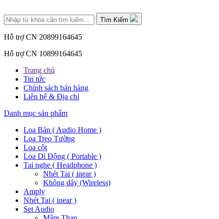
Tìm Kiếm
Hỗ trợ CN 2
0899164645
Hỗ trợ CN 1
0899164645
Trang chủ
Tin tức
Chính sách bán hàng
Liên hệ & Địa chỉ
Danh mục sản phẩm
Loa Bàn ( Audio Home )
Loa Treo Tường
Loa cột
Loa Di Động ( Portable )
Tai nghe ( Headphone )
Nhét Tai ( inear )
Không dây (Wireless)
Amply
Nhét Tai ( inear )
Set Audio
Mâm Than