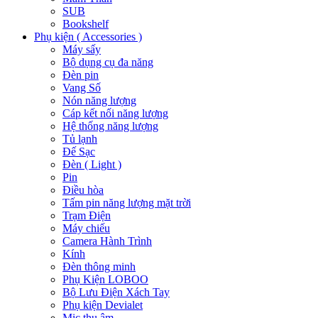
SUB
Bookshelf
Phụ kiện ( Accessories )
Máy sấy
Bộ dụng cụ đa năng
Đèn pin
Vang Số
Nón năng lượng
Cáp kết nối năng lượng
Hệ thống năng lượng
Tủ lạnh
Đế Sạc
Đèn ( Light )
Pin
Điều hòa
Tấm pin năng lượng mặt trời
Trạm Điện
Máy chiếu
Camera Hành Trình
Kính
Đèn thông minh
Phụ Kiện LOBOO
Bộ Lưu Điện Xách Tay
Phụ kiện Devialet
Mic thu âm