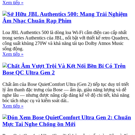
Xem tiếp »
Sở Hữu JBL Authentics 500: Mang Trải Nghiệm
Âm Nhạc Chuẩn Rạp Phim
Loa JBL Authentics 500 là dòng loa Wi-Fi cắm điện cao cấp nhất
trong series Authentics của JBL, nổi bật với thiết kế retro Quadrex,
công suất khủng 270W và khả năng tái tạo Dolby Atmos Music
sống động.
Xem tiếp »
Chất Âm Vượt Trội Và Kết Nối Bền Bỉ Có Trên
Bose QC Ultra Gen 2
Chất âm của Bose QuietComfort Ultra (Gen 2) tiếp tục duy trì triết
lý âm thanh đặc trưng của Bose — ấm áp, giàu năng lượng và dễ
nghe lâu — nhưng được nâng cấp đáng kể về độ chi tiết, khả năng
bóc tách nhạc cụ và kiểm soát dải..
Xem tiếp »
Đón Xem Bose QuietComfort Ultra Gen 2: Chuẩn
Mực Tai Nghe Chống ồn Mới