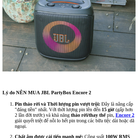
Lý do NÊN MUA JBL PartyBox Encore 2
Pin tháo rời và Thời lượng pin vượt trội:
Đây là nâng cấp
"đáng tiền" nhất. Với thời lượng pin lên đến
15 giờ
(gấp hơn
2 lần đời trước) và khả năng
tháo rời/thay thế
pin,
Encore 2
giải quyết triệt để nỗi lo hết pin trong các bữa tiệc dài hoặc dã
ngoại.
Chất âm được cải tiến mạnh mẽ:
Công suất
100W RMS