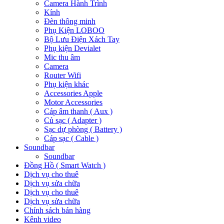
Camera Hành Trình
Kính
Đèn thông minh
Phụ Kiện LOBOO
Bộ Lưu Điện Xách Tay
Phụ kiện Devialet
Mic thu âm
Camera
Router Wifi
Phụ kiện khác
Accessories Apple
Motor Accessories
Cáp âm thanh ( Aux )
Củ sạc ( Adapter )
Sạc dự phòng ( Battery )
Cáp sạc ( Cable )
Soundbar
Soundbar
Đồng Hồ ( Smart Watch )
Dịch vụ cho thuê
Dịch vụ sửa chữa
Dịch vụ cho thuê
Dịch vụ sửa chữa
Chính sách bán hàng
Kênh video