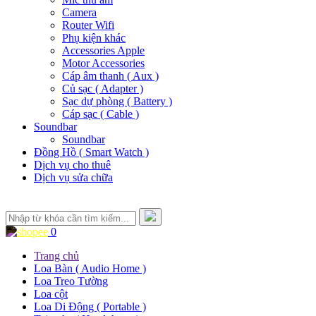
Camera
Router Wifi
Phụ kiện khác
Accessories Apple
Motor Accessories
Cáp âm thanh ( Aux )
Củ sạc ( Adapter )
Sạc dự phòng ( Battery )
Cáp sạc ( Cable )
Soundbar
Soundbar
Đồng Hồ ( Smart Watch )
Dịch vụ cho thuê
Dịch vụ sửa chữa
0
Trang chủ
Loa Bàn ( Audio Home )
Loa Treo Tường
Loa cột
Loa Di Động ( Portable )