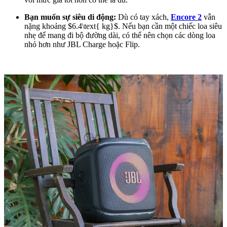
Bạn muốn sự siêu di động:
Dù có tay xách,
Encore 2
vẫn
nặng khoảng $6.4\text{ kg}$. Nếu bạn cần một chiếc loa siêu
nhẹ để mang đi bộ đường dài, có thể nên chọn các dòng loa
nhỏ hơn như JBL Charge hoặc Flip.