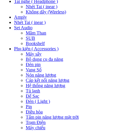
Tai nghe ( Headphone )
Nhét Tai ( inear )
Không dây (Wireless)
Amply
Nhét Tai ( inear )
Set Audio
Mâm Than
SUB
Bookshelf
Phụ kiện ( Accessories )
Máy sấy
Bộ dụng cụ đa năng
Đèn pin
Vang Số
Nón năng lượng
Cáp kết nối năng lượng
Hệ thống năng lượng
Tủ lạnh
Đế Sạc
Đèn ( Light )
Pin
Điều hòa
Tấm pin năng lượng mặt trời
Trạm Điện
Máy chiếu