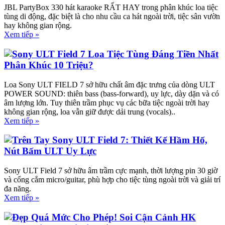
JBL PartyBox 330 hát karaoke RẤT HAY trong phân khúc loa tiệc
tùng di động, đặc biệt là cho nhu cầu ca hát ngoài trời, tiệc sân vườn
hay không gian rộng.
Xem tiếp »
Sony ULT Field 7 Loa Tiệc Tùng Đáng Tiền Nhất
Phân Khúc 10 Triệu?
Loa Sony ULT FIELD 7 sở hữu chất âm đặc trưng của dòng ULT
POWER SOUND: thiên bass (bass-forward), uy lực, dày dặn và có
âm lượng lớn. Tuy thiên trầm phục vụ các bữa tiệc ngoài trời hay
không gian rộng, loa vẫn giữ được dải trung (vocals)..
Xem tiếp »
Trên Tay Sony ULT Field 7: Thiết Kế Hầm Hố,
Nút Bấm ULT Uy Lực
Sony ULT Field 7 sở hữu âm trầm cực mạnh, thời lượng pin 30 giờ
và cổng cắm micro/guitar, phù hợp cho tiệc tùng ngoài trời và giải trí
đa năng.
Xem tiếp »
Đẹp Quá Mức Cho Phép! Soi Cận Cảnh HK