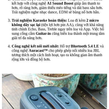
kết hợp với công nghệ
AI Sound Boost
giúp âm thanh to
hơn, rõ ràng hơn, giảm thiểu méo tiếng và dải bass sâu hơn.
Trải nghiệm nghe nhạc dance, EDM sẽ bùng nổ hơn hẳn.
Trải nghiệm Karaoke hoàn thiện:
Loa đi kèm
2 micro
không dây sạc lại
(tiện lợi hơn pin AA), cùng với khả năng
tinh chỉnh Echo, Bass, Treble ngay trên loa và App. Việc bổ
sung cổng cắm
Guitar-in
cũng biến loa thành một trung tâm
giải trí đa năng hơn.
Công nghệ kết nối mới nhất:
Hỗ trợ
Bluetooth 5.4 LE
và
công nghệ
Auracast™
cho phép ghép nối nhiều loa JBL
tương thích một cách linh hoạt, tạo ra không gian âm thanh
rộng lớn và đồng bộ hơn.