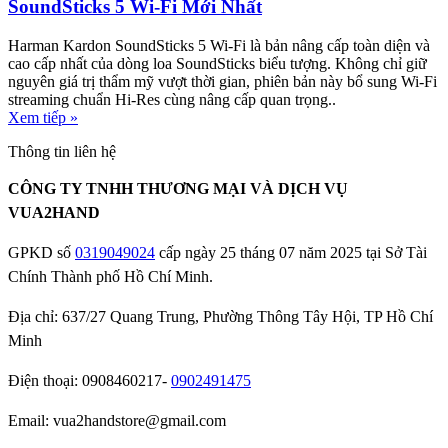
SoundSticks 5 Wi-Fi Mới Nhất
Harman Kardon SoundSticks 5 Wi-Fi là bản nâng cấp toàn diện và
cao cấp nhất của dòng loa SoundSticks biểu tượng. Không chỉ giữ
nguyên giá trị thẩm mỹ vượt thời gian, phiên bản này bổ sung Wi-Fi
streaming chuẩn Hi-Res cùng nâng cấp quan trọng..
Xem tiếp »
Thông tin liên hệ
CÔNG TY TNHH THƯƠNG MẠI VÀ DỊCH VỤ
VUA2HAND
GPKD số
0319049024
cấp ngày 25 tháng 07 năm 2025 tại Sở Tài
Chính Thành phố Hồ Chí Minh.
Địa chỉ: 637/27 Quang Trung, Phường Thông Tây Hội, TP Hồ Chí
Minh
Điện thoại: 0908460217-
0902491475
Email: vua2handstore@gmail.com