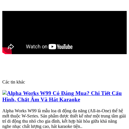
Các tin khác
Alpha Works W99 Có Đáng Mua? Chi Tiết Cấu
Hình, Chất Âm Và Hát Karaoke
Alpha Works W99 là mẫu loa di động đa năng (All-in-One) thế hệ
mới thuộc W-Series. Sản phẩm được thiết kế như một trung tâm giải
trí di động thu nhỏ cho gia đình, kết hợp hài hòa giữa khả năng
nghe nhạc chất lượng cao, hát karaoke tiện..