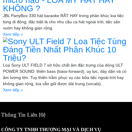
micro nào - LOA MỸ HÁT HAY
KHÔNG ?
JBL PartyBox 330 hát karaoke RẤT HAY trong phân khúc loa tiệc
tùng di động, đặc biệt là cho nhu cầu ca hát ngoài trời, tiệc sân
vườn hay không gian rộng.
Xem tiếp »
Sony ULT Field 7 Loa Tiệc Tùng
Đáng Tiền Nhất Phân Khúc 10
Triệu?
Loa Sony ULT FIELD 7 sở hữu chất âm đặc trưng của dòng ULT
POWER SOUND: thiên bass (bass-forward), uy lực, dày dặn và có
âm lượng lớn. Tuy thiên trầm phục vụ các bữa tiệc ngoài trời hay
không gian rộng, loa vẫn giữ được dải trung (vocals)..
Xem tiếp »
Thông Tin Liên Hệ
CÔNG TY TNHH THƯƠNG MẠI VÀ DỊCH VỤ