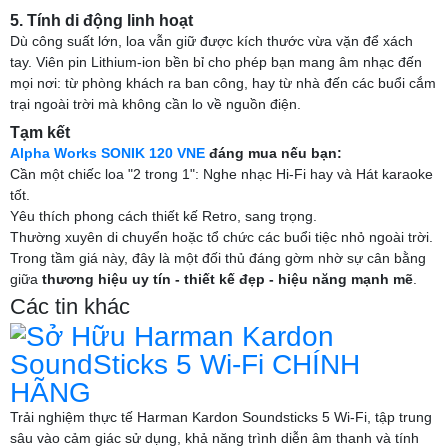
5. Tính di động linh hoạt
Dù công suất lớn, loa vẫn giữ được kích thước vừa vặn để xách
tay. Viên pin Lithium-ion bền bỉ cho phép bạn mang âm nhạc đến
mọi nơi: từ phòng khách ra ban công, hay từ nhà đến các buổi cắm
trại ngoài trời mà không cần lo về nguồn điện.
Tạm kết
Alpha Works SONIK 120 VNE
đáng mua nếu bạn:
Cần một chiếc loa "2 trong 1": Nghe nhạc Hi-Fi hay và Hát karaoke
tốt.
Yêu thích phong cách thiết kế Retro, sang trọng.
Thường xuyên di chuyển hoặc tổ chức các buổi tiệc nhỏ ngoài trời.
Trong tầm giá này, đây là một đối thủ đáng gờm nhờ sự cân bằng
giữa
thương hiệu uy tín - thiết kế đẹp - hiệu năng mạnh mẽ
.
Các tin khác
Sở Hữu Harman Kardon
SoundSticks 5 Wi-Fi CHÍNH
HÃNG
Trải nghiệm thực tế Harman Kardon Soundsticks 5 Wi-Fi, tập trung
sâu vào cảm giác sử dụng, khả năng trình diễn âm thanh và tính