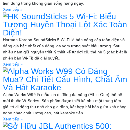
tiện dụng trong không gian sống hàng ngày.
Xem tiếp »
HK SoundSticks 5 Wi-Fi: Biểu
Tượng Huyền Thoại Lột Xác Toàn
Diện!
Harman Kardon SoundSticks 5 Wi-Fi là bản nâng cấp toàn diện và
đáng giá bậc nhất của dòng loa vòm trong suốt biểu tượng. Sau
nhiều năm giữ nguyên triết lý thiết kế từ đời cũ, thế hệ 5 (đặc biệt là
phiên bản Wi-Fi) đã giải quyết..
Xem tiếp »
Alpha Works W99 Có Đáng
Mua? Chi Tiết Cấu Hình, Chất Âm
Và Hát Karaoke
Alpha Works W99 là mẫu loa di động đa năng (All-in-One) thế hệ
mới thuộc W-Series. Sản phẩm được thiết kế như một trung tâm
giải trí di động thu nhỏ cho gia đình, kết hợp hài hòa giữa khả năng
nghe nhạc chất lượng cao, hát karaoke tiện..
Xem tiếp »
Sở Hữu JBL Authentics 500: