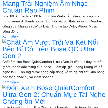
Mang Trải Nghiệm Âm Nhạc
Chuẩn Rạp Phim
Loa JBL Authentics 500 là dòng loa Wi-Fi cắm điện cao cấp nhất
trong series Authentics của JBL, nổi bật với thiết kế retro Quadrex,
công suất khủng 270W và khả năng tái tạo Dolby Atmos Music
sống động.
Xem tiếp »
Chất Âm Vượt Trội Và Kết Nối
Bền Bỉ Có Trên Bose QC Ultra
Gen 2
Chất âm của Bose QuietComfort Ultra (Gen 2) tiếp tục duy trì triết
lý âm thanh đặc trưng của Bose — ấm áp, giàu năng lượng và dễ
nghe lâu — nhưng được nâng cấp đáng kể về độ chi tiết, khả năng
bóc tách nhạc cụ và kiểm soát dải..
Xem tiếp »
Đón Xem Bose QuietComfort
Ultra Gen 2: Chuẩn Mực Tai Nghe
Chống ồn Mới
Bose QuietComfort Ultra (Gen 2) là bản nâng cấp toàn diện và