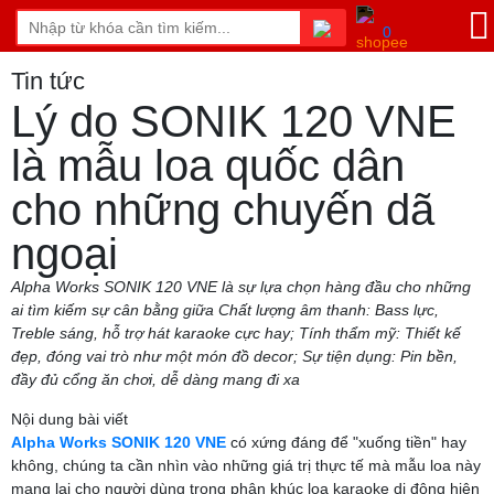
0
Tin tức
Lý do SONIK 120 VNE
là mẫu loa quốc dân
cho những chuyến dã
ngoại
Alpha Works SONIK 120 VNE là sự lựa chọn hàng đầu cho những
ai tìm kiếm sự cân bằng giữa Chất lượng âm thanh: Bass lực,
Treble sáng, hỗ trợ hát karaoke cực hay; Tính thẩm mỹ: Thiết kế
đẹp, đóng vai trò như một món đồ decor; Sự tiện dụng: Pin bền,
đầy đủ cổng ăn chơi, dễ dàng mang đi xa
Nội dung bài viết
Alpha Works SONIK 120 VNE
có xứng đáng để "xuống tiền" hay
không, chúng ta cần nhìn vào những giá trị thực tế mà mẫu loa này
mang lại cho người dùng trong phân khúc loa karaoke di động hiện