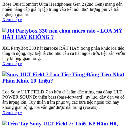
Bose QuietComfort Ultra Headphones Gen 2 (2nd Gen) mang đến
nhiều nâng cấp giá trị tập trung vào kết nối, thời lượng pin và trải
nghiệm giải trí.
Xem tiếp »
Jbl Partybox 330 nên chọn micro nào - LOA MỸ
HÁT HAY KHÔNG ?
JBL PartyBox 330 hát karaoke RẤT HAY trong phân khúc loa tiệc
tùng di động, đặc biệt là cho nhu cầu ca hát ngoài trời, tiệc sân vườn
hay không gian rộng.
Xem tiếp »
Sony ULT Field 7 Loa Tiệc Tùng Đáng Tiền Nhất
Phân Khúc 10 Triệu?
Loa Sony ULT FIELD 7 sở hữu chất âm đặc trưng của dòng ULT
POWER SOUND: thiên bass (bass-forward), uy lực, dày dặn và có
âm lượng lớn. Tuy thiên trầm phục vụ các bữa tiệc ngoài trời hay
không gian rộng, loa vẫn giữ được dải trung (vocals)..
Xem tiếp »
Trên Tay Sony ULT Field 7: Thiết Kế Hầm Hố,