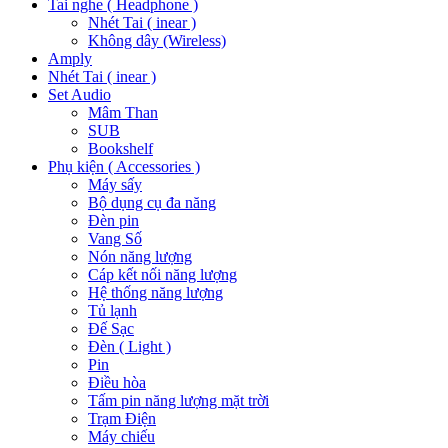
Tai nghe ( Headphone )
Nhét Tai ( inear )
Không dây (Wireless)
Amply
Nhét Tai ( inear )
Set Audio
Mâm Than
SUB
Bookshelf
Phụ kiện ( Accessories )
Máy sấy
Bộ dụng cụ đa năng
Đèn pin
Vang Số
Nón năng lượng
Cáp kết nối năng lượng
Hệ thống năng lượng
Tủ lạnh
Đế Sạc
Đèn ( Light )
Pin
Điều hòa
Tấm pin năng lượng mặt trời
Trạm Điện
Máy chiếu