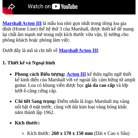
Marshall Acton III
là mẫu loa nhỏ gọn nhất trong dòng loa gia
đình (Home Line) thế hệ thứ 3 của Marshall, được thiết kế để mang
lại chất âm mạnh mẽ trong một kích thước vừa vặn, lý tưởng cho
phòng khách hoặc phòng làm việc.
Dưới đây là mô tả chi tiết về
Marshall Acton III
:
1. Thiết kế và Ngoại hình
Phong cách Biểu tượng:
Acton III
kế thừa ngôn ngữ thiết
kế kinh điển của Marshall với vẻ ngoài lấy cảm hứng từ ampli
guitar. Loa có khung viền được bọc
giả da cao cấp
và lớp
lưới ê-căng cứng cáp.
Chi tiết Sang trọng:
Điểm nhấn là logo Marshall mạ vàng
nổi bật ở mặt trước, cùng với dải kim loại vàng bóng khắc
năm thành lập 1962.
Kích thước:
Kích thước:
260 x 170 x 150 mm
(Dài x Cao x Sâu)