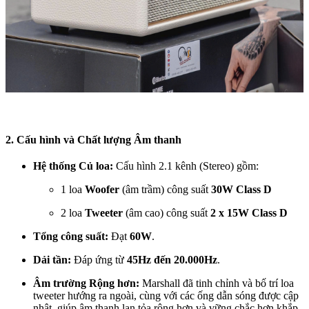
2. Cấu hình và Chất lượng Âm thanh
Hệ thống Củ loa:
Cấu hình 2.1 kênh (Stereo) gồm:
1 loa
Woofer
(âm trầm) công suất
30W Class D
2 loa
Tweeter
(âm cao) công suất
2 x 15W Class D
Tổng công suất:
Đạt
60W
.
Dải tần:
Đáp ứng từ
45Hz đến 20.000Hz
.
Âm trường Rộng hơn:
Marshall đã tinh chỉnh và bố trí loa
tweeter hướng ra ngoài, cùng với các ống dẫn sóng được cập
nhật, giúp âm thanh lan tỏa rộng hơn và vững chắc hơn khắp