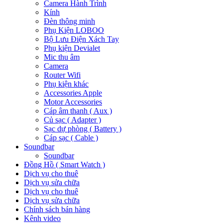
Camera Hành Trình
Kính
Đèn thông minh
Phụ Kiện LOBOO
Bộ Lưu Điện Xách Tay
Phụ kiện Devialet
Mic thu âm
Camera
Router Wifi
Phụ kiện khác
Accessories Apple
Motor Accessories
Cáp âm thanh ( Aux )
Củ sạc ( Adapter )
Sạc dự phòng ( Battery )
Cáp sạc ( Cable )
Soundbar
Soundbar
Đồng Hồ ( Smart Watch )
Dịch vụ cho thuê
Dịch vụ sửa chữa
Dịch vụ cho thuê
Dịch vụ sửa chữa
Chính sách bán hàng
Kênh video