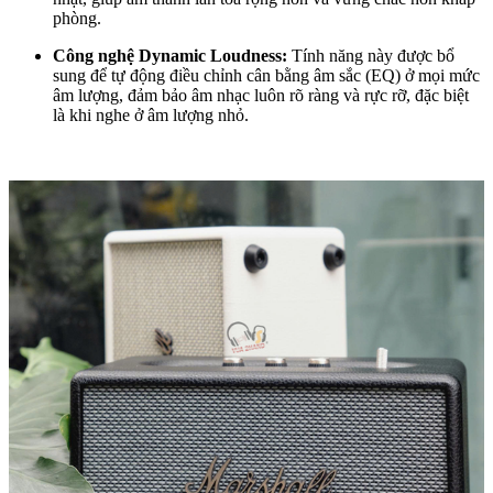
phòng.
Công nghệ Dynamic Loudness:
Tính năng này được bổ
sung để tự động điều chỉnh cân bằng âm sắc (EQ) ở mọi mức
âm lượng, đảm bảo âm nhạc luôn rõ ràng và rực rỡ, đặc biệt
là khi nghe ở âm lượng nhỏ.