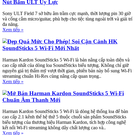
Nút Bấm ULT Uy Lực
Sony ULT Field 7 sở hữu âm trầm cực mạnh, thời lượng pin 30 giờ
và cổng cắm micro/guitar, phù hợp cho tiệc tùng ngoài trời và giải trí
đa năng.
Xem tiếp »
Đẹp Quá Mức Cho Phép! Soi Cận Cảnh HK
SoundSticks 5 Wi-Fi Mới Nhất
Harman Kardon SoundSticks 5 Wi-Fi là bản nâng cấp toàn diện và
cao cấp nhất của dòng loa SoundSticks biểu tượng. Không chỉ giữ
nguyên giá trị thẩm mỹ vượt thời gian, phiên bản này bổ sung Wi-Fi
streaming chuẩn Hi-Res cùng nâng cấp quan trọng..
Xem tiếp »
Mở Bán Harman Kardon SoundSticks 5 Wi-Fi
Chuẩn Âm Thanh Mới
Harman Kardon SoundSticks 5 Wi-Fi là dòng hệ thống loa để bàn
cao cấp 2.1 kênh thế hệ thứ 5 thuộc chuỗi sản phẩm SoundSticks
biểu tượng của thương hiệu Harman Kardon, tích hợp công nghệ
kết nối Wi-Fi streaming không dây chất lượng cao và..
Xem tiếp »