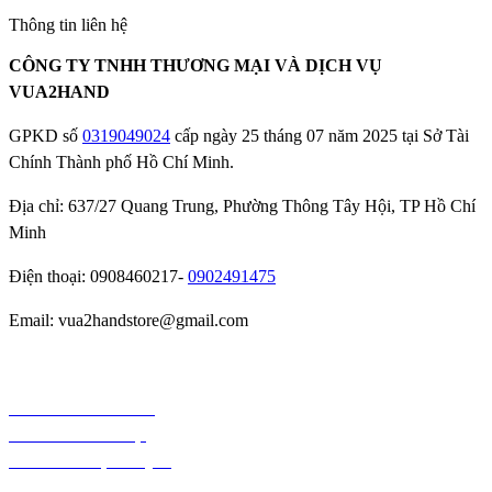
Thông tin liên hệ
CÔNG TY TNHH THƯƠNG MẠI VÀ DỊCH VỤ
VUA2HAND
GPKD số
0319049024
cấp ngày 25 tháng 07 năm 2025 tại Sở Tài
Chính Thành phố Hồ Chí Minh.
Địa chỉ: 637/27 Quang Trung, Phường Thông Tây Hội, TP Hồ Chí
Minh
Điện thoại: 0908460217-
0902491475
Email: vua2handstore@gmail.com
Chính sách bảo hành
Chính sách bảo mật
Chính sách vận chuyển
Chính sách kiểm hàng