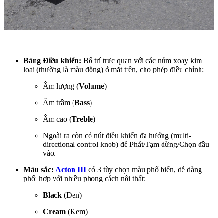
Bảng Điều khiển:
Bố trí trực quan với các núm xoay kim
loại (thường là màu đồng) ở mặt trên, cho phép điều chỉnh:
Âm lượng (
Volume
)
Âm trầm (
Bass
)
Âm cao (
Treble
)
Ngoài ra còn có nút điều khiển đa hướng (multi-
directional control knob) để Phát/Tạm dừng/Chọn đầu
vào.
Màu sắc:
Acton III
có 3 tùy chọn màu phổ biến, dễ dàng
phối hợp với nhiều phong cách nội thất:
Black
(Đen)
Cream
(Kem)