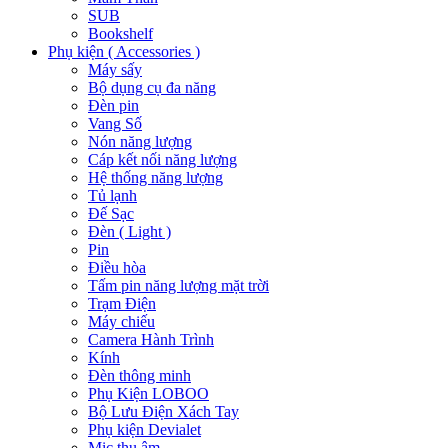
SUB
Bookshelf
Phụ kiện ( Accessories )
Máy sấy
Bộ dụng cụ đa năng
Đèn pin
Vang Số
Nón năng lượng
Cáp kết nối năng lượng
Hệ thống năng lượng
Tủ lạnh
Đế Sạc
Đèn ( Light )
Pin
Điều hòa
Tấm pin năng lượng mặt trời
Trạm Điện
Máy chiếu
Camera Hành Trình
Kính
Đèn thông minh
Phụ Kiện LOBOO
Bộ Lưu Điện Xách Tay
Phụ kiện Devialet
Mic thu âm