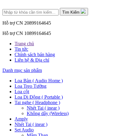
Tìm Kiếm
Hỗ trợ CN 2
0899164645
Hỗ trợ CN 1
0899164645
Trang chủ
Tin tức
Chính sách bán hàng
Liên hệ & Địa chỉ
Danh mục sản phẩm
Loa Bàn ( Audio Home )
Loa Treo Tường
Loa cột
Loa Di Động ( Portable )
Tai nghe ( Headphone )
Nhét Tai ( inear )
Không dây (Wireless)
Amply
Nhét Tai ( inear )
Set Audio
Mâm Than