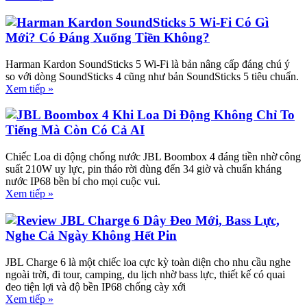
Harman Kardon SoundSticks 5 Wi-Fi Có Gì
Mới? Có Đáng Xuống Tiền Không?
Harman Kardon SoundSticks 5 Wi-Fi là bản nâng cấp đáng chú ý
so với dòng SoundSticks 4 cũng như bản SoundSticks 5 tiêu chuẩn.
Xem tiếp »
JBL Boombox 4 Khi Loa Di Động Không Chỉ To
Tiếng Mà Còn Có Cả AI
Chiếc Loa di động chống nước JBL Boombox 4 đáng tiền nhờ công
suất 210W uy lực, pin tháo rời dùng đến 34 giờ và chuẩn kháng
nước IP68 bền bỉ cho mọi cuộc vui.
Xem tiếp »
Review JBL Charge 6 Dây Đeo Mới, Bass Lực,
Nghe Cả Ngày Không Hết Pin
JBL Charge 6 là một chiếc loa cực kỳ toàn diện cho nhu cầu nghe
ngoài trời, đi tour, camping, du lịch nhờ bass lực, thiết kế có quai
đeo tiện lợi và độ bền IP68 chống cày xới
Xem tiếp »