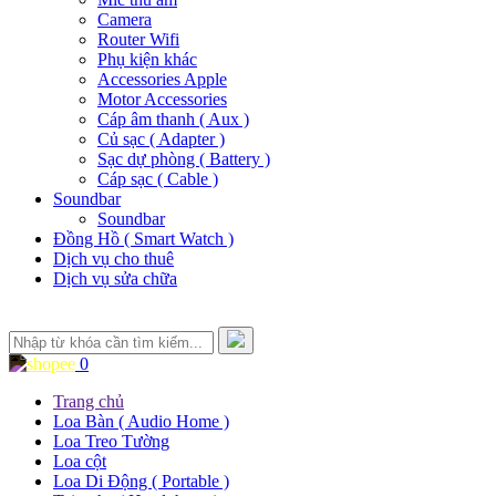
Camera
Router Wifi
Phụ kiện khác
Accessories Apple
Motor Accessories
Cáp âm thanh ( Aux )
Củ sạc ( Adapter )
Sạc dự phòng ( Battery )
Cáp sạc ( Cable )
Soundbar
Soundbar
Đồng Hồ ( Smart Watch )
Dịch vụ cho thuê
Dịch vụ sửa chữa
0
Trang chủ
Loa Bàn ( Audio Home )
Loa Treo Tường
Loa cột
Loa Di Động ( Portable )