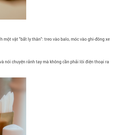
 một vật "bất ly thân": treo vào balo, móc vào ghi-đông xe
i và nói chuyện rảnh tay mà không cần phải lôi điện thoại ra