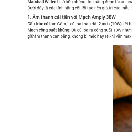
Marshall Willen II
sở hữu những tính năng được tối ưu hóa
Dưới đây là các tính năng cốt lõi tạo nên giá trị của mẫu
1. Âm thanh cải tiến với Mạch Amply 38W
Cấu trúc củ loa:
Gồm 1 củ loa toàn dải
2 inch (10W)
kết 
Mạch công suất khủng:
Dù củ loa ra công suất 10W như
giữ âm thanh cân bằng, không bị méo hay rè khi vặn max