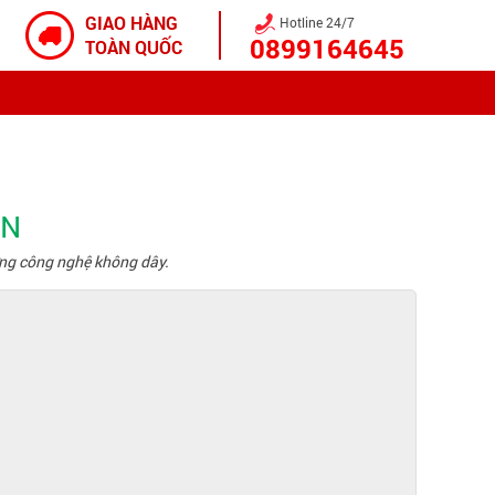
GIAO HÀNG
Hotline 24/7
0899164645
TOÀN QUỐC
aN
ướng công nghệ không dây.