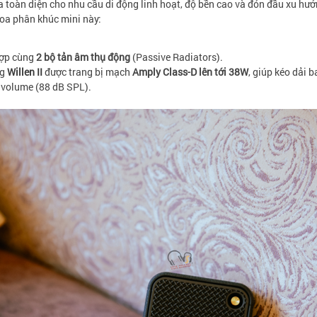
 toàn diện cho nhu cầu di động linh hoạt, độ bền cao và đón đầu xu hư
 loa phân khúc mini này:
hợp cùng
2 bộ tản âm thụ động
(Passive Radiators).
ng
Willen II
được trang bị mạch
Amply Class-D lên tới 38W
, giúp kéo dải 
 volume (88 dB SPL).