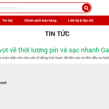
Tin tức
Chính sách bán hàng
Liên hệ & Địa chỉ
TIN TỨC
 vọt về thời lượng pin và sạc nhanh G
óa toàn diện cho nhu cầu di động linh hoạt, độ bền cao và đón đầu xu h
acast