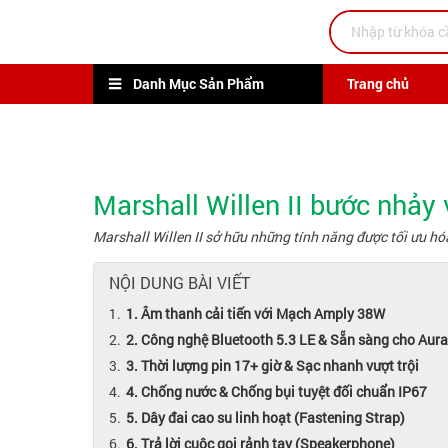
Danh Mục Sản Phẩm
Trang chủ
Marshall Willen II bước nhảy
Marshall Willen II sở hữu những tính năng được tối ưu h
NỘI DUNG BÀI VIẾT
1. Âm thanh cải tiến với Mạch Amply 38W
2. Công nghệ Bluetooth 5.3 LE & Sẵn sàng cho Aur
3. Thời lượng pin 17+ giờ & Sạc nhanh vượt trội
4. Chống nước & Chống bụi tuyệt đối chuẩn IP67
5. Dây đai cao su linh hoạt (Fastening Strap)
6. Trả lời cuộc gọi rảnh tay (Speakerphone)