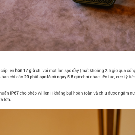
 cấp lên
hơn 17 giờ
chỉ với một lần sạc đầy (mất khoảng 2.5 giờ qua cổn
p bạn chỉ cần
20 phút sạc là có ngay 5.5 giờ
chơi nhạc liên tục, cực kỳ ti
 chuẩn
IP67
cho phép Willen II kháng bụi hoàn toàn và chịu được ngâm n
ưa lớn.