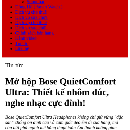
Soundbar
Đồng Hồ ( Smart Watch )
Dịch vụ cho thuê
Dịch vụ sửa chữa
Dịch vụ cho thuê
Dịch vụ sửa chữa
Chính sách bán hàng
Kênh video
Tin tức
Liên hệ
Tin tức
Mở hộp Bose QuietComfort
Ultra: Thiết kế nhôm đúc,
nghe nhạc cực đỉnh!
Bose QuietComfort Ultra Headphones không chỉ giữ vững "đặc
sản" chống ồn đỉnh cao và cảm giác đeo êm ái của hãng, mà
còn bứt phá mạnh mẽ bằng thuật toán Âm thanh không gian