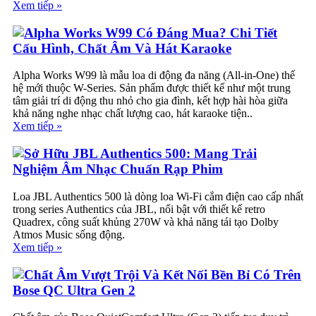
Xem tiếp »
Alpha Works W99 Có Đáng Mua? Chi Tiết
Cấu Hình, Chất Âm Và Hát Karaoke
Alpha Works W99 là mẫu loa di động đa năng (All-in-One) thế
hệ mới thuộc W-Series. Sản phẩm được thiết kế như một trung
tâm giải trí di động thu nhỏ cho gia đình, kết hợp hài hòa giữa
khả năng nghe nhạc chất lượng cao, hát karaoke tiện..
Xem tiếp »
Sở Hữu JBL Authentics 500: Mang Trải
Nghiệm Âm Nhạc Chuẩn Rạp Phim
Loa JBL Authentics 500 là dòng loa Wi-Fi cắm điện cao cấp nhất
trong series Authentics của JBL, nổi bật với thiết kế retro
Quadrex, công suất khủng 270W và khả năng tái tạo Dolby
Atmos Music sống động.
Xem tiếp »
Chất Âm Vượt Trội Và Kết Nối Bền Bỉ Có Trên
Bose QC Ultra Gen 2