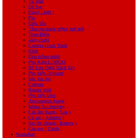
Tủ lạnh
Đế Sạc
Đèn ( Light )
Pin
Điều hòa
Tấm pin năng lượng mặt trời
Trạm Điện
Máy chiếu
Camera Hành Trình
Kính
Đèn thông minh
Phụ Kiện LOBOO
Bộ Lưu Điện Xách Tay
Phụ kiện Devialet
Mic thu âm
Camera
Router Wifi
Phụ kiện khác
Accessories Apple
Motor Accessories
Cáp âm thanh ( Aux )
Củ sạc ( Adapter )
Sạc dự phòng ( Battery )
Cáp sạc ( Cable )
Soundbar