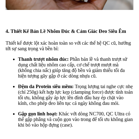
4. Thiết Kế Bản Lề Nhôm Đúc & Cảm Giác Đeo Siêu Êm
Thiết kế được lột xác hoàn toàn so với các thế hệ QC cũ, hướng
tới sự sang trọng và bền bỉ:
Thanh trượt nhôm đúc:
Phần bản lề và thanh trượt sử
dụng chất liệu nhôm cao cấp, cơ chế trượt mượt mà
(không chia nấc) giúp tăng độ bền và giảm thiểu tối đa
hiện tượng gãy gập ở các dòng nhựa cũ.
Đệm da Protein siêu mềm:
Trọng lượng tai nghe cực nhẹ
(chỉ 250g) kết hợp lực kẹp (clamping force) được tính toán
tối ưu, không gây áp lực lên đỉnh đầu hay ép chặt vào
kính, cho phép đeo liên tục cả ngày không đau mỏi.
Gập gọn linh hoạt:
Khác với dòng NC700, QC Ultra có
thể gập phẳng và cuộn gọn vào trong để tối ưu không gian
khi bỏ vào hộp đựng (case).