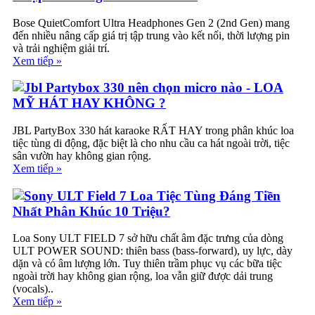
Bose QuietComfort Ultra Headphones Gen 2 (2nd Gen) mang
đến nhiều nâng cấp giá trị tập trung vào kết nối, thời lượng pin
và trải nghiệm giải trí.
Xem tiếp »
Jbl Partybox 330 nên chọn micro nào - LOA
MỸ HÁT HAY KHÔNG ?
JBL PartyBox 330 hát karaoke RẤT HAY trong phân khúc loa
tiệc tùng di động, đặc biệt là cho nhu cầu ca hát ngoài trời, tiệc
sân vườn hay không gian rộng.
Xem tiếp »
Sony ULT Field 7 Loa Tiệc Tùng Đáng Tiền
Nhất Phân Khúc 10 Triệu?
Loa Sony ULT FIELD 7 sở hữu chất âm đặc trưng của dòng
ULT POWER SOUND: thiên bass (bass-forward), uy lực, dày
dặn và có âm lượng lớn. Tuy thiên trầm phục vụ các bữa tiệc
ngoài trời hay không gian rộng, loa vẫn giữ được dải trung
(vocals)..
Xem tiếp »