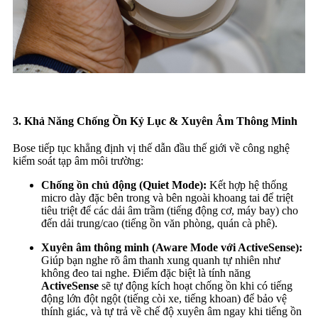
3. Khả Năng Chống Ồn Kỷ Lục & Xuyên Âm Thông Minh
Bose tiếp tục khẳng định vị thế dẫn đầu thế giới về công nghệ
kiểm soát tạp âm môi trường:
Chống ồn chủ động (Quiet Mode):
Kết hợp hệ thống
micro dày đặc bên trong và bên ngoài khoang tai để triệt
tiêu triệt để các dải âm trầm (tiếng động cơ, máy bay) cho
đến dải trung/cao (tiếng ồn văn phòng, quán cà phê).
Xuyên âm thông minh (Aware Mode với ActiveSense):
Giúp bạn nghe rõ âm thanh xung quanh tự nhiên như
không đeo tai nghe. Điểm đặc biệt là tính năng
ActiveSense
sẽ tự động kích hoạt chống ồn khi có tiếng
động lớn đột ngột (tiếng còi xe, tiếng khoan) để bảo vệ
thính giác, và tự trả về chế độ xuyên âm ngay khi tiếng ồn