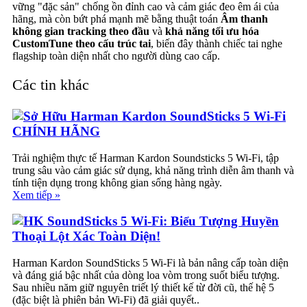
vững "đặc sản" chống ồn đỉnh cao và cảm giác đeo êm ái của
hãng, mà còn bứt phá mạnh mẽ bằng thuật toán
Âm thanh
không gian tracking theo đầu
và
khả năng tối ưu hóa
CustomTune theo cấu trúc tai
, biến đây thành chiếc tai nghe
flagship toàn diện nhất cho người dùng cao cấp.
Các tin khác
Sở Hữu Harman Kardon SoundSticks 5 Wi-Fi
CHÍNH HÃNG
Trải nghiệm thực tế Harman Kardon Soundsticks 5 Wi-Fi, tập
trung sâu vào cảm giác sử dụng, khả năng trình diễn âm thanh và
tính tiện dụng trong không gian sống hàng ngày.
Xem tiếp »
HK SoundSticks 5 Wi-Fi: Biểu Tượng Huyền
Thoại Lột Xác Toàn Diện!
Harman Kardon SoundSticks 5 Wi-Fi là bản nâng cấp toàn diện
và đáng giá bậc nhất của dòng loa vòm trong suốt biểu tượng.
Sau nhiều năm giữ nguyên triết lý thiết kế từ đời cũ, thế hệ 5
(đặc biệt là phiên bản Wi-Fi) đã giải quyết..