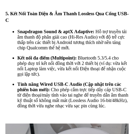
5. Kết Nối Toàn Diện & Âm Thanh Lossless Qua Cổng USB-
C
Snapdragon Sound & aptX Adaptive:
Hỗ trợ truyền tải
âm thanh độ phân giải cao (Hi-Res Audio) với độ trễ cực
thấp trên các thiết bị Android tương thích nhờ nền tảng
chip Qualcomm thế hệ mới.
Kết nối đa điểm (Multipoint):
Bluetooth 5.3/5.4 cho
phép duy trì kết nối đồng thời với 2 thiết bị (ví dụ: vừa kết
nối Laptop làm việc, vừa kết nối Điện thoại để nhận cuộc
gọi lập tức).
Tính năng Wired USB-C Audio (Cập nhật trên các
phiên bản mới):
Cho phép cắm trực tiếp dây cáp USB-C
từ điện thoại/máy tính vào tai nghe để truyền dẫn âm thanh
kỹ thuật số không mất mát (Lossless Audio 16-bit/48kHz),
đồng thời vừa nghe nhạc vừa sạc pin cùng lúc.