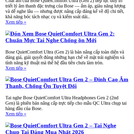
Chất âm của Bose QuietComfort Ultra (Gen 2) tiếp tục duy trì
triết lý âm thanh đặc trưng của Bose — ấm áp, giàu năng lượng
và dễ nghe lâu — nhưng được nâng cấp đáng kể về độ chi tiết,
khả năng bóc tách nhạc cụ và kiểm soát dải..
Xem tiếp »
Đón Xem Bose QuietComfort Ultra Gen 2:
Chuẩn Mực Tai Nghe Chống ồn Mới
Bose QuietComfort Ultra (Gen 2) là bản nâng cấp toàn diện và
đáng giá, giải quyết đúng những hạn chế về mặt trải nghiệm và
tính năng kỹ thuật mà thế hệ đầu tiên chưa làm tròn.
Xem tiếp »
Bose QuietComfort Ultra Gen 2 – Đỉnh Cao Âm
Thanh, Chống Ồn Tuyệt Đối
Tai nghe Bose QuietComfort Ultra Headphones Gen 2 (2nd
Gen) là phiên bản nâng cấp trực tiếp cho mẫu QC Ultra chụp tai
hàng đầu của Bose.
Xem tiếp »
Bose QuietComfort Ultra Gen 2 – Tai Nghe
Chụp Tai Đáng Mua Nhất 2026