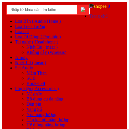
0
Trang chủ
Loa Bàn ( Audio Home )
Loa Treo Tường
Loa cột
Loa Di Động ( Portable )
Tai nghe ( Headphone )
Nhét Tai ( inear )
Không dây (Wireless)
Amply
Nhét Tai ( inear )
Set Audio
Mâm Than
SUB
Bookshelf
Phụ kiện ( Accessories )
Máy sấy
Bộ dụng cụ đa năng
Đèn pin
Vang Số
Nón năng lượng
Cáp kết nối năng lượng
Hệ thống năng lượng