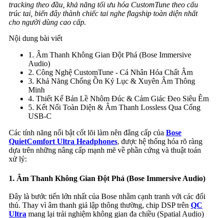
tracking theo đầu, khả năng tối ưu hóa CustomTune theo cấu
trúc tai, biến đây thành chiếc tai nghe flagship toàn diện nhất
cho người dùng cao cấp.
Nội dung bài viết
1. Âm Thanh Không Gian Đột Phá (Bose Immersive
Audio)
2. Công Nghệ CustomTune - Cá Nhân Hóa Chất Âm
3. Khả Năng Chống Ồn Kỷ Lục & Xuyên Âm Thông
Minh
4. Thiết Kế Bản Lề Nhôm Đúc & Cảm Giác Đeo Siêu Êm
5. Kết Nối Toàn Diện & Âm Thanh Lossless Qua Cổng
USB-C
Các tính năng nổi bật cốt lõi làm nên đẳng cấp của
Bose
QuietComfort Ultra Headphones
, được hệ thống hóa rõ ràng
dựa trên những nâng cấp mạnh mẽ về phần cứng và thuật toán
xử lý:
1. Âm Thanh Không Gian Đột Phá (Bose Immersive Audio)
Đây là bước tiến lớn nhất của Bose nhằm cạnh tranh với các đối
thủ. Thay vì âm thanh giả lập thông thường, chip DSP trên
QC
Ultra
mang lại trải nghiệm không gian đa chiều (Spatial Audio)