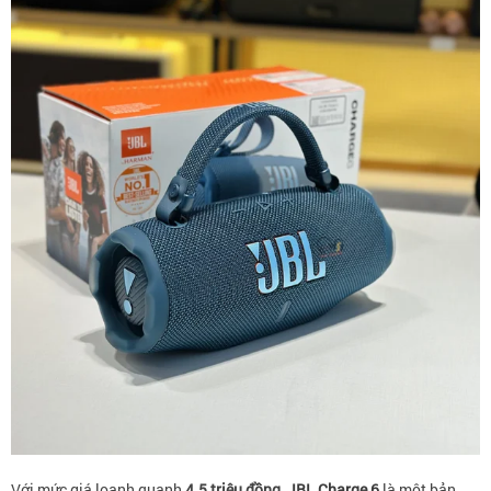
Với mức giá loanh quanh
4.5 triệu đồng
,
JBL Charge 6
là một bản