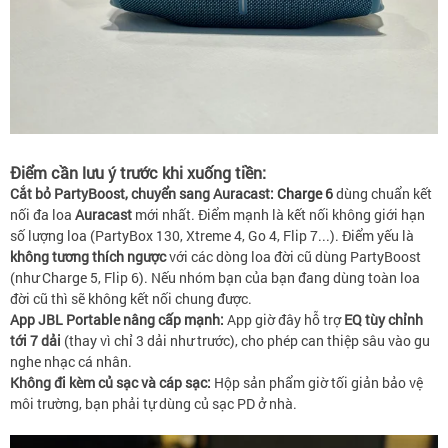
Điểm cần lưu ý trước khi xuống tiền:
Cắt bỏ PartyBoost, chuyển sang Auracast:
Charge 6
dùng chuẩn kết
nối đa loa
Auracast
mới nhất. Điểm mạnh là kết nối không giới hạn
số lượng loa (PartyBox 130, Xtreme 4, Go 4, Flip 7...). Điểm yếu là
không tương thích ngược
với các dòng loa đời cũ dùng PartyBoost
(như Charge 5, Flip 6). Nếu nhóm bạn của bạn đang dùng toàn loa
đời cũ thì sẽ không kết nối chung được.
App JBL Portable nâng cấp mạnh:
App giờ đây hỗ trợ
EQ tùy chỉnh
tới 7 dải
(thay vì chỉ 3 dải như trước), cho phép can thiệp sâu vào gu
nghe nhạc cá nhân.
Không đi kèm củ sạc và cáp sạc:
Hộp sản phẩm giờ tối giản bảo vệ
môi trường, bạn phải tự dùng củ sạc PD ở nhà.