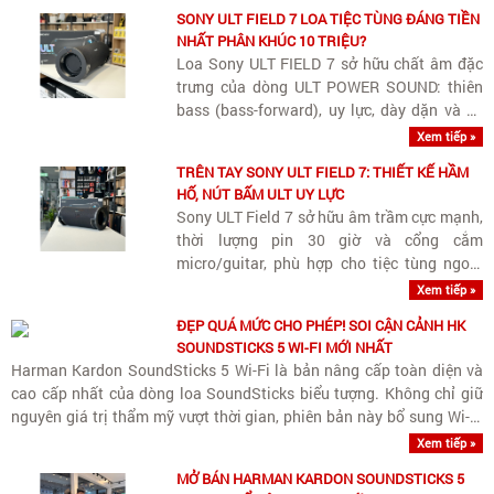
SONY ULT FIELD 7 LOA TIỆC TÙNG ĐÁNG TIỀN
NHẤT PHÂN KHÚC 10 TRIỆU?
Loa Sony ULT FIELD 7 sở hữu chất âm đặc
trưng của dòng ULT POWER SOUND: thiên
bass (bass-forward), uy lực, dày dặn và có
âm lượng lớn. Tuy thiên trầm phục vụ các
Xem tiếp »
bữa tiệc ngoài trời hay không gian rộng, loa
TRÊN TAY SONY ULT FIELD 7: THIẾT KẾ HẦM
vẫn giữ được dải trung (vocals)..
HỐ, NÚT BẤM ULT UY LỰC
Sony ULT Field 7 sở hữu âm trầm cực mạnh,
thời lượng pin 30 giờ và cổng cắm
micro/guitar, phù hợp cho tiệc tùng ngoài
trời và giải trí đa năng.
Xem tiếp »
ĐẸP QUÁ MỨC CHO PHÉP! SOI CẬN CẢNH HK
SOUNDSTICKS 5 WI-FI MỚI NHẤT
Harman Kardon SoundSticks 5 Wi-Fi là bản nâng cấp toàn diện và
cao cấp nhất của dòng loa SoundSticks biểu tượng. Không chỉ giữ
nguyên giá trị thẩm mỹ vượt thời gian, phiên bản này bổ sung Wi-Fi
streaming chuẩn Hi-Res cùng nâng cấp quan trọng..
Xem tiếp »
MỞ BÁN HARMAN KARDON SOUNDSTICKS 5