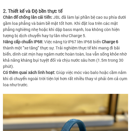
2. Thiết kế và Độ bền thực tế
Chân đế chống lăn cải tiến:
JBL đã làm lại phần bệ cao su phía dưới
gầm loa phẳng và bám bề mặt tốt hơn. Khi đặt loa trên các mặt
phẳng nghiêng nhẹ hoặc khi dập bass mạnh, loa không còn hiện
tượng bị dịch chuyển hay tự lăn như Charge 5.
Nâng cấp chuẩn IP68:
Việc nâng từ IP67 lên IP68 biến
Charge 6
thành một "xe tăng" thực sự. Trải nghiệm thực tế khi mang đi bãi
biển, dính cát mịn hay ngâm nước hoàn toàn, loa vẫn sống khỏe nhờ
khả năng kháng bụi tuyệt đối và chịu nước sâu hơn (1.5m trong 30
phút).
Có thêm quai xách linh hoạt:
Giúp việc móc vào balo hoặc cầm nắm
khi di chuyển ngoài trời tiện lợi hơn rất nhiều thay vì phải ôm cả cụm
loa như trước.