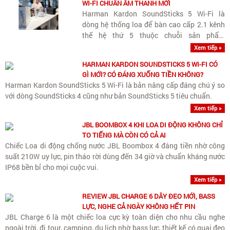
WI-FI CHUẨN ÂM THANH MỚI
Harman Kardon SoundSticks 5 Wi-Fi là
dòng hệ thống loa để bàn cao cấp 2.1 kênh
thế hệ thứ 5 thuộc chuỗi sản phẩm
SoundSticks biểu tượng của thương hiệu
Xem tiếp »
Harman Kardon, tích hợp công nghệ kết nối
HARMAN KARDON SOUNDSTICKS 5 WI-FI CÓ
Wi-Fi streaming không dây chất lượng cao
GÌ MỚI? CÓ ĐÁNG XUỐNG TIỀN KHÔNG?
và..
Harman Kardon SoundSticks 5 Wi-Fi là bản nâng cấp đáng chú ý so
với dòng SoundSticks 4 cũng như bản SoundSticks 5 tiêu chuẩn.
Xem tiếp »
JBL BOOMBOX 4 KHI LOA DI ĐỘNG KHÔNG CHỈ
TO TIẾNG MÀ CÒN CÓ CẢ AI
Chiếc Loa di động chống nước JBL Boombox 4 đáng tiền nhờ công
suất 210W uy lực, pin tháo rời dùng đến 34 giờ và chuẩn kháng nước
IP68 bền bỉ cho mọi cuộc vui.
Xem tiếp »
REVIEW JBL CHARGE 6 DÂY ĐEO MỚI, BASS
LỰC, NGHE CẢ NGÀY KHÔNG HẾT PIN
JBL Charge 6 là một chiếc loa cực kỳ toàn diện cho nhu cầu nghe
ngoài trời, đi tour, camping, du lịch nhờ bass lực, thiết kế có quai đeo