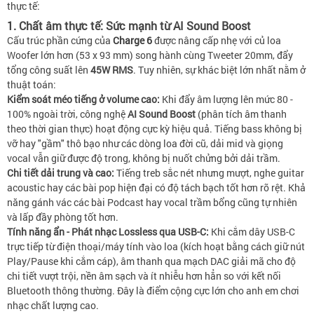
thực tế:
1. Chất âm thực tế: Sức mạnh từ AI Sound Boost
Cấu trúc phần cứng của
Charge 6
được nâng cấp nhẹ với củ loa
Woofer lớn hơn (53 x 93 mm) song hành cùng Tweeter 20mm, đẩy
tổng công suất lên
45W RMS
. Tuy nhiên, sự khác biệt lớn nhất nằm ở
thuật toán:
Kiểm soát méo tiếng ở volume cao:
Khi đẩy âm lượng lên mức 80 -
100% ngoài trời, công nghệ
AI Sound Boost
(phân tích âm thanh
theo thời gian thực) hoạt động cực kỳ hiệu quả. Tiếng bass không bị
vỡ hay "gầm" thô bạo như các dòng loa đời cũ, dải mid và giọng
vocal vẫn giữ được độ trong, không bị nuốt chửng bởi dải trầm.
Chi tiết dải trung và cao:
Tiếng treb sắc nét nhưng mượt, nghe guitar
acoustic hay các bài pop hiện đại có độ tách bạch tốt hơn rõ rệt. Khả
năng gánh vác các bài Podcast hay vocal trầm bổng cũng tự nhiên
và lấp đầy phòng tốt hơn.
Tính năng ẩn - Phát nhạc Lossless qua USB-C:
Khi cắm dây USB-C
trực tiếp từ điện thoại/máy tính vào loa (kích hoạt bằng cách giữ nút
Play/Pause khi cắm cáp), âm thanh qua mạch DAC giải mã cho độ
chi tiết vượt trội, nền âm sạch và ít nhiễu hơn hẳn so với kết nối
Bluetooth thông thường. Đây là điểm cộng cực lớn cho anh em chơi
nhạc chất lượng cao.