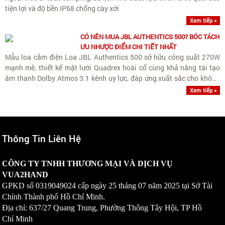
tiện lợi và độ bền IP68 chống cày xới
Xem tiếp »
CÓ NÊN MUA JBL AUTHENTICS 500? BÓC TÁCH
ƯU NHƯỢC ĐIỂM CHI TIẾT NHẤT
Mẫu loa cắm điện Loa JBL Authentics 500 sở hữu công suất 270W
mạnh mẽ, thiết kế mặt lưới Quadrex hoài cổ cùng khả năng tái tạo
âm thanh Dolby Atmos 3.1 kênh uy lực, đáp ứng xuất sắc cho không
gian phòng rộng.
Xem tiếp »
Thông Tin Liên Hệ
CÔNG TY TNHH THƯƠNG MẠI VÀ DỊCH VỤ
VUA2HAND
GPKD số
0319049024
cấp ngày 25 tháng 07 năm 2025 tại Sở Tài
Chính Thành phố Hồ Chí Minh.
Địa chỉ: 637/27 Quang Trung, Phường Thông Tây Hội, TP Hồ
Chí Minh