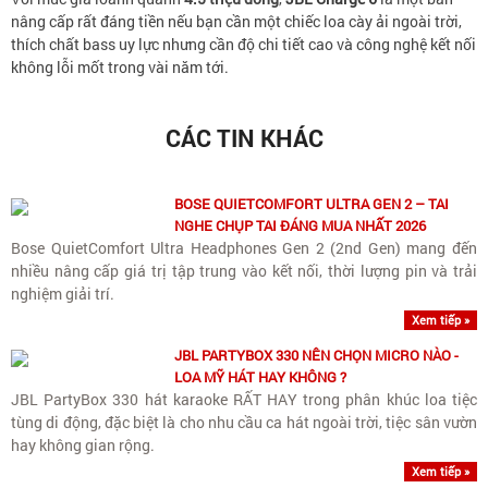
nâng cấp rất đáng tiền nếu bạn cần một chiếc loa cày ải ngoài trời,
thích chất bass uy lực nhưng cần độ chi tiết cao và công nghệ kết nối
không lỗi mốt trong vài năm tới.
CÁC TIN KHÁC
BOSE QUIETCOMFORT ULTRA GEN 2 – TAI
NGHE CHỤP TAI ĐÁNG MUA NHẤT 2026
Bose QuietComfort Ultra Headphones Gen 2 (2nd Gen) mang đến
nhiều nâng cấp giá trị tập trung vào kết nối, thời lượng pin và trải
nghiệm giải trí.
Xem tiếp »
JBL PARTYBOX 330 NÊN CHỌN MICRO NÀO -
LOA MỸ HÁT HAY KHÔNG ?
JBL PartyBox 330 hát karaoke RẤT HAY trong phân khúc loa tiệc
tùng di động, đặc biệt là cho nhu cầu ca hát ngoài trời, tiệc sân vườn
hay không gian rộng.
Xem tiếp »