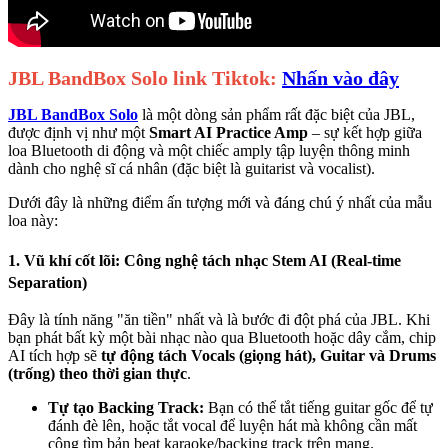
JBL BandBox Solo link Tiktok:
Nhấn vào đây
JBL BandBox Solo
là một dòng sản phẩm rất đặc biệt của JBL,
được định vị như một
Smart AI Practice Amp
– sự kết hợp giữa
loa Bluetooth di động và một chiếc amply tập luyện thông minh
dành cho nghệ sĩ cá nhân (đặc biệt là guitarist và vocalist).
Dưới đây là những điểm ấn tượng mới và đáng chú ý nhất của mẫu
loa này:
1. Vũ khí cốt lõi: Công nghệ tách nhạc Stem AI (Real-time
Separation)
Đây là tính năng "ăn tiền" nhất và là bước đi đột phá của JBL. Khi
bạn phát bất kỳ một bài nhạc nào qua Bluetooth hoặc dây cắm, chip
AI tích hợp sẽ
tự động tách Vocals (giọng hát), Guitar và Drums
(trống) theo thời gian thực
.
Tự tạo Backing Track:
Bạn có thể tắt tiếng guitar gốc để tự
đánh đè lên, hoặc tắt vocal để luyện hát mà không cần mất
công tìm bản beat karaoke/backing track trên mạng.