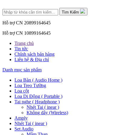
Tìm Kiếm
Hỗ trợ CN 2
0899164645
Hỗ trợ CN 1
0899164645
Trang chủ
Tin tức
Chính sách bán hàng
Liên hệ & Địa chỉ
Danh mục sản phẩm
Loa Bàn ( Audio Home )
Loa Treo Tường
Loa cột
Loa Di Động ( Portable )
Tai nghe ( Headphone )
Nhét Tai ( inear )
Không dây (Wireless)
Amply
Nhét Tai ( inear )
Set Audio
Mâm Than