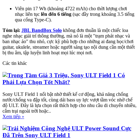
Viên pin 17 Wh (khoảng 4722 mAh) cho thời lượng chơi
nhạc liên tục
lên đến 6 tiếng
(sạc đầy trong khoảng 3.5 tiếng
qua cổng Type-C).
Tóm lại:
JBL BandBox Solo
không đơn thuần là một chiếc loa
nghe nhạc giải trí thông thường, mà nó là một "trạm phát nhạc và
ban nhạc ảo" thu nhỏ, cực kỳ phù hợp cho những ai đang học/chơi
guitar, ukulele, streamer hoặc người sáng tạo nội dung cần một thiết
bị thu âm, tập luyện linh hoạt mọi lúc mọi nơi.
Các tin khác
Trong Tầm Giá 3 Triệu, Sony ULT Field 1 Có
Phải Lựa Chọn Tốt Nhất?
Sony ULT Field 1 nổi bật nhờ thiết kế cơ động, khả năng chống
nước/chống va đập tốt, cùng dải bass uy lực vượt tầm vóc nhờ chế
độ ULT. Đây là lựa chọn rất thích hợp cho nhu cầu di chuyển nhiều,
cắm trại ngoài trời hoặc..
Xem tiếp »
Trải Nghiệm Công Nghệ ULT Power Sound Cực
Đã Trên Sony ULT Field 1