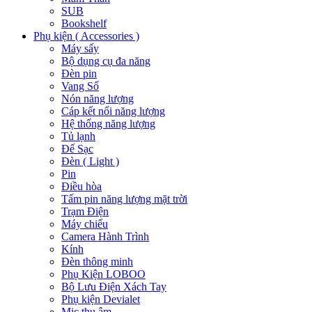
SUB
Bookshelf
Phụ kiện ( Accessories )
Máy sấy
Bộ dụng cụ đa năng
Đèn pin
Vang Số
Nón năng lượng
Cáp kết nối năng lượng
Hệ thống năng lượng
Tủ lạnh
Đế Sạc
Đèn ( Light )
Pin
Điều hòa
Tấm pin năng lượng mặt trời
Trạm Điện
Máy chiếu
Camera Hành Trình
Kính
Đèn thông minh
Phụ Kiện LOBOO
Bộ Lưu Điện Xách Tay
Phụ kiện Devialet
Mic thu âm