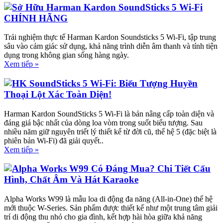
Sở Hữu Harman Kardon SoundSticks 5 Wi-Fi
CHÍNH HÃNG
Trải nghiệm thực tế Harman Kardon Soundsticks 5 Wi-Fi, tập trung
sâu vào cảm giác sử dụng, khả năng trình diễn âm thanh và tính tiện
dụng trong không gian sống hàng ngày.
Xem tiếp »
HK SoundSticks 5 Wi-Fi: Biểu Tượng Huyền
Thoại Lột Xác Toàn Diện!
Harman Kardon SoundSticks 5 Wi-Fi là bản nâng cấp toàn diện và
đáng giá bậc nhất của dòng loa vòm trong suốt biểu tượng. Sau
nhiều năm giữ nguyên triết lý thiết kế từ đời cũ, thế hệ 5 (đặc biệt là
phiên bản Wi-Fi) đã giải quyết..
Xem tiếp »
Alpha Works W99 Có Đáng Mua? Chi Tiết Cấu
Hình, Chất Âm Và Hát Karaoke
Alpha Works W99 là mẫu loa di động đa năng (All-in-One) thế hệ
mới thuộc W-Series. Sản phẩm được thiết kế như một trung tâm giải
trí di động thu nhỏ cho gia đình, kết hợp hài hòa giữa khả năng