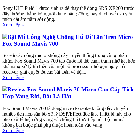
Sony ULT Field 1 được sinh ra để thay thế dòng SRS-XE200 trước
đây, hướng thẳng tới người dùng năng động, hay di chuyển và yêu
thích dải âm trầm sôi động.
Xem tiếp »
Bật Mí Công Nghệ Chống Hú Di Tần Trên Micro
Fox Sound Mavis 700
So với các dòng micro không dây truyền thống trong cùng phân
khúc, Fox Sound Mavis 700 tạo được lợi thế cạnh tranh nhờ kết hợp
khả năng xử lý tín hiệu của một bộ processor nhỏ gọn ngay trên
receiver, giải quyết tốt các bài toán về tiện..
Xem tiếp »
Review Fox Sound Mavis 70 Micro Cao Cấp Tích
Hợp Vang Rời, Bật Là Hát
Fox Sound Mavis 700 là dòng micro karaoke không dây chuyên
nghiệp tích hợp sẵn bộ xử lý DSP/Effect độc lập. Thiết bị này cho
phép xử lý hiệu ứng vang và chống hú trực tiếp trên bộ thu mà
không bắt buộc phải phụ thuộc hoàn toàn vào vang..
Xem tiếp »