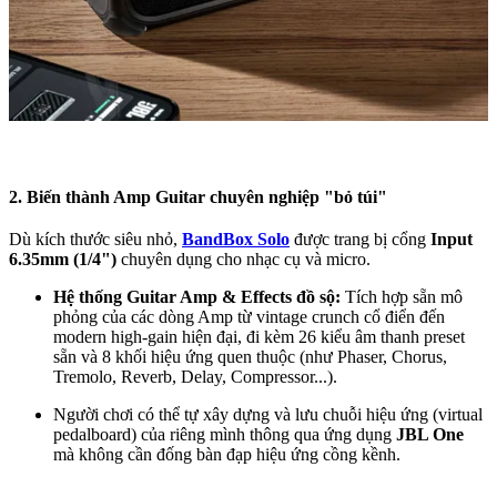
2. Biến thành Amp Guitar chuyên nghiệp "bỏ túi"
Dù kích thước siêu nhỏ,
BandBox Solo
được trang bị cổng
Input
6.35mm (1/4")
chuyên dụng cho nhạc cụ và micro.
Hệ thống Guitar Amp & Effects đồ sộ:
Tích hợp sẵn mô
phỏng của các dòng Amp từ vintage crunch cổ điển đến
modern high-gain hiện đại, đi kèm 26 kiểu âm thanh preset
sẵn và 8 khối hiệu ứng quen thuộc (như Phaser, Chorus,
Tremolo, Reverb, Delay, Compressor...).
Người chơi có thể tự xây dựng và lưu chuỗi hiệu ứng (virtual
pedalboard) của riêng mình thông qua ứng dụng
JBL One
mà không cần đống bàn đạp hiệu ứng cồng kềnh.