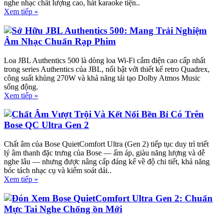
nghe nhạc chất lượng cao, hát karaoke tiện..
Xem tiếp »
Sở Hữu JBL Authentics 500: Mang Trải Nghiệm
Âm Nhạc Chuẩn Rạp Phim
Loa JBL Authentics 500 là dòng loa Wi-Fi cắm điện cao cấp nhất
trong series Authentics của JBL, nổi bật với thiết kế retro Quadrex,
công suất khủng 270W và khả năng tái tạo Dolby Atmos Music
sống động.
Xem tiếp »
Chất Âm Vượt Trội Và Kết Nối Bền Bỉ Có Trên
Bose QC Ultra Gen 2
Chất âm của Bose QuietComfort Ultra (Gen 2) tiếp tục duy trì triết
lý âm thanh đặc trưng của Bose — ấm áp, giàu năng lượng và dễ
nghe lâu — nhưng được nâng cấp đáng kể về độ chi tiết, khả năng
bóc tách nhạc cụ và kiểm soát dải..
Xem tiếp »
Đón Xem Bose QuietComfort Ultra Gen 2: Chuẩn
Mực Tai Nghe Chống ồn Mới