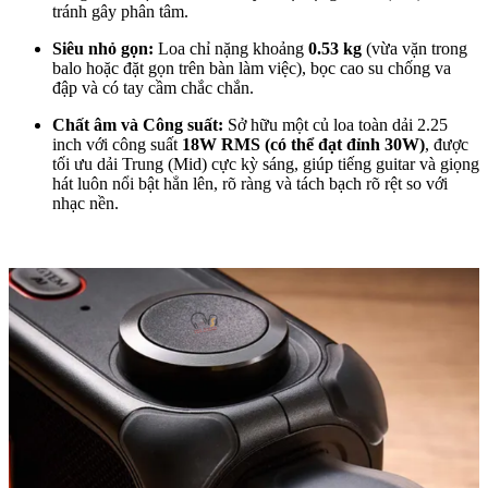
tránh gây phân tâm.
Siêu nhỏ gọn:
Loa chỉ nặng khoảng
0.53 kg
(vừa vặn trong
balo hoặc đặt gọn trên bàn làm việc), bọc cao su chống va
đập và có tay cầm chắc chắn.
Chất âm và Công suất:
Sở hữu một củ loa toàn dải 2.25
inch với công suất
18W RMS (có thể đạt đỉnh 30W)
, được
tối ưu dải Trung (Mid) cực kỳ sáng, giúp tiếng guitar và giọng
hát luôn nổi bật hẳn lên, rõ ràng và tách bạch rõ rệt so với
nhạc nền.