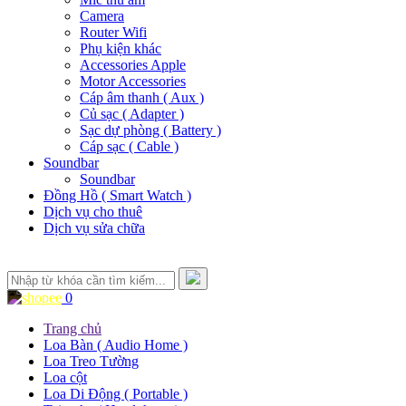
Camera
Router Wifi
Phụ kiện khác
Accessories Apple
Motor Accessories
Cáp âm thanh ( Aux )
Củ sạc ( Adapter )
Sạc dự phòng ( Battery )
Cáp sạc ( Cable )
Soundbar
Soundbar
Đồng Hồ ( Smart Watch )
Dịch vụ cho thuê
Dịch vụ sửa chữa
0
Trang chủ
Loa Bàn ( Audio Home )
Loa Treo Tường
Loa cột
Loa Di Động ( Portable )