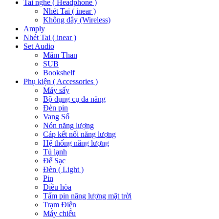
Tai nghe ( Headphone )
Nhét Tai ( inear )
Không dây (Wireless)
Amply
Nhét Tai ( inear )
Set Audio
Mâm Than
SUB
Bookshelf
Phụ kiện ( Accessories )
Máy sấy
Bộ dụng cụ đa năng
Đèn pin
Vang Số
Nón năng lượng
Cáp kết nối năng lượng
Hệ thống năng lượng
Tủ lạnh
Đế Sạc
Đèn ( Light )
Pin
Điều hòa
Tấm pin năng lượng mặt trời
Trạm Điện
Máy chiếu