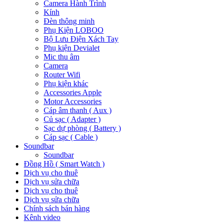
Camera Hành Trình
Kính
Đèn thông minh
Phụ Kiện LOBOO
Bộ Lưu Điện Xách Tay
Phụ kiện Devialet
Mic thu âm
Camera
Router Wifi
Phụ kiện khác
Accessories Apple
Motor Accessories
Cáp âm thanh ( Aux )
Củ sạc ( Adapter )
Sạc dự phòng ( Battery )
Cáp sạc ( Cable )
Soundbar
Soundbar
Đồng Hồ ( Smart Watch )
Dịch vụ cho thuê
Dịch vụ sửa chữa
Dịch vụ cho thuê
Dịch vụ sửa chữa
Chính sách bán hàng
Kênh video