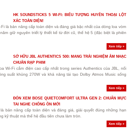
HK SOUNDSTICKS 5 WI-FI: BIỂU TƯỢNG HUYỀN THOẠI LỘT
XÁC TOÀN DIỆN!
Fi là bản nâng cấp toàn diện và đáng giá bậc nhất của dòng loa vòm
ăm giữ nguyên triết lý thiết kế từ đời cũ, thế hệ 5 (đặc biệt là phiên
Xem tiếp »
SỞ HỮU JBL AUTHENTICS 500: MANG TRẢI NGHIỆM ÂM NHẠC
CHUẨN RẠP PHIM
oa Wi-Fi cắm điện cao cấp nhất trong series Authentics của JBL, nổi
 công suất khủng 270W và khả năng tái tạo Dolby Atmos Music sống
Xem tiếp »
ĐÓN XEM BOSE QUIETCOMFORT ULTRA GEN 2: CHUẨN MỰC
TAI NGHE CHỐNG ỒN MỚI
 là bản nâng cấp toàn diện và đáng giá, giải quyết đúng những hạn
ng kỹ thuật mà thế hệ đầu tiên chưa làm tròn.
Xem tiếp »