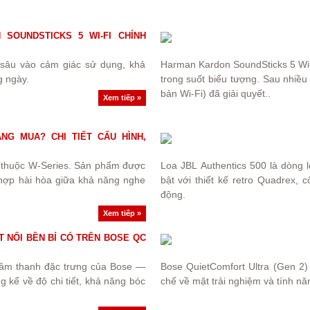
SOUNDSTICKS 5 WI-FI CHÍNH
 sâu vào cảm giác sử dụng, khả
Harman Kardon SoundSticks 5 Wi-
g ngày.
trong suốt biểu tượng. Sau nhiều n
bản Wi-Fi) đã giải quyết..
Xem tiếp »
G MUA? CHI TIẾT CẤU HÌNH,
i thuộc W-Series. Sản phẩm được
Loa JBL Authentics 500 là dòng l
t hợp hài hòa giữa khả năng nghe
bật với thiết kế retro Quadrex,
động.
Xem tiếp »
T NỐI BỀN BỈ CÓ TRÊN BOSE QC
lý âm thanh đặc trưng của Bose —
Bose QuietComfort Ultra (Gen 2)
kể về độ chi tiết, khả năng bóc
chế về mặt trải nghiệm và tính nă