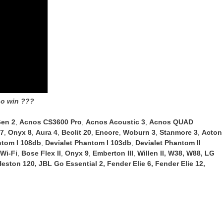
o win ???
en 2
,
Acnos CS3600 Pro
,
Acnos Acoustic 3
,
Acnos QUAD
7
,
Onyx 8
,
Aura 4
,
Beolit 20
,
Encore
,
Woburn 3
,
Stanmore 3
,
Acton
ntom I 108db
,
Devialet Phantom I 103db
,
Devialet Phantom II
Wi-Fi
,
Bose Flex II
,
Onyx 9
,
Emberton III
,
Willen II
,
W38
,
W88
,
LG
Heston 120
,
JBL Go Essential 2
,
Fender Elie 6
,
Fender Elie 12
,