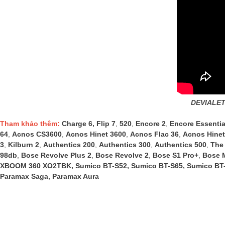
DEVIALET
Tham khảo thêm:
Charge 6
,
Flip 7
,
520
,
Encore 2
,
Encore Essentia
64
,
Acnos CS3600
,
Acnos Hinet 3600
,
Acnos Flac 36
,
Acnos Hinet
3
,
Kilburn 2
,
Authentics 200
,
Authentics 300
,
Authentics 500
,
The
98db
,
Bose Revolve Plus 2
,
Bose Revolve 2
,
Bose S1 Pro+
,
Bose 
XBOOM 360 XO2TBK
,
Sumico BT-S52
,
Sumico BT-S65
,
Sumico BT
Paramax Saga
,
Paramax Aura