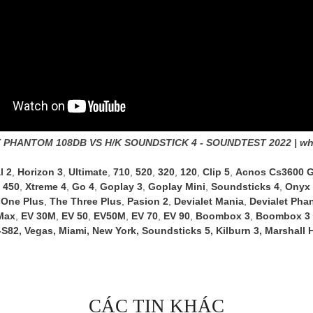
 PHANTOM 108DB VS H/K SOUNDSTICK 4 - SOUNDTEST 2022 | wh
l 2
,
Horizon 3
,
Ultimate
,
710
,
520
,
320
,
120
,
Clip 5
,
Acnos Cs3600 G
 450
,
Xtreme 4
,
Go 4
,
Goplay 3
,
Goplay Mini
,
Soundsticks 4
,
Onyx 
 One Plus
,
The Three Plus
,
Pasion 2
,
Devialet Mania
,
Devialet Pha
Max
,
EV 30M
,
EV 50
,
EV50M
,
EV 70
,
EV 90
,
Boombox 3
,
Boombox 3 
-S82
,
Vegas
,
Miami
,
New York
,
Soundsticks 5
,
Kilburn 3
,
Marshall 
CÁC TIN KHÁC