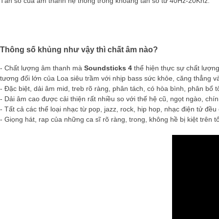
Tần số của âm thanh hệ thống trong khoảng tần số từ 40Hz-20Khz.
Thông số khủng như vậy thì chất âm nào?
- Chất lượng âm thanh mà
Soundsticks 4
thể hiện thực sự chất lượng
tương đối lớn của Loa siêu trầm với nhịp bass sức khỏe, căng thẳng và
- Đặc biệt, dải âm mid, treb rõ ràng, phân tách, có hòa bình, phân bổ 
- Dải âm cao được cải thiện rất nhiều so với thế hệ cũ, ngọt ngào, chính
- Tất cả các thể loại nhạc từ pop, jazz, rock, hip hop, nhạc điện tử đều
- Giọng hát, rap của những ca sĩ rõ ràng, trong, không hề bị kiệt trên t