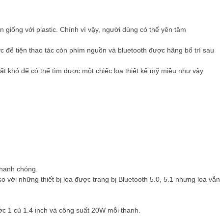
 giống với plastic. Chính vì vậy, người dùng có thể yên tâm
 để tiện thao tác còn phím nguồn và bluetooth được hãng bố trí sau
Rất khó để có thể tìm được một chiếc loa thiết kế mỹ miều như vậy
nhanh chóng.
với những thiết bị loa được trang bị Bluetooth 5.0, 5.1 nhưng loa vẫn
ước 1 củ 1.4 inch và công suất 20W mỗi thanh.