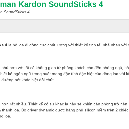
rman Kardon SoundSticks 4
n SoundSticks 4
ks 4
là bộ loa di động cực chất lượng với thiết kế tinh tế, nhã nhặn vớ
g phù hợp với tất cả không gian từ phòng khách cho đến phòng ngủ, bà
hiết kế ngôn ngữ trong suốt mang đặc tính đặc biệt của dòng loa với kí
đường nét khác biệt đôi chút.
ơn rất nhiều. Thiết kế có sự khác lạ này sẽ khiến căn phòng trở nên 
thanh loa. Bộ driver dynamic được hãng phủ silicon mềm trên 2 chiếc l
ng loa.