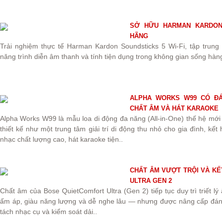
SỞ HỮU HARMAN KARDON 
HÃNG
Trải nghiệm thực tế Harman Kardon Soundsticks 5 Wi-Fi, tập trung
năng trình diễn âm thanh và tính tiện dụng trong không gian sống hàn
ALPHA WORKS W99 CÓ ĐÁN
CHẤT ÂM VÀ HÁT KARAOKE
Alpha Works W99 là mẫu loa di động đa năng (All-in-One) thế hệ mớ
thiết kế như một trung tâm giải trí di động thu nhỏ cho gia đình, kế
nhạc chất lượng cao, hát karaoke tiện..
CHẤT ÂM VƯỢT TRỘI VÀ KẾ
ULTRA GEN 2
Chất âm của Bose QuietComfort Ultra (Gen 2) tiếp tục duy trì triết 
ấm áp, giàu năng lượng và dễ nghe lâu — nhưng được nâng cấp đáng 
tách nhạc cụ và kiểm soát dải..