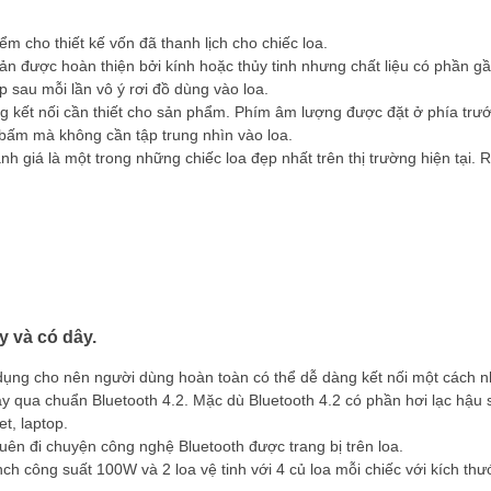
m cho thiết kế vốn đã thanh lịch cho chiếc loa.
ản được hoàn thiện bởi kính hoặc thủy tinh nhưng chất liệu có phần gần
 sau mỗi lần vô ý rơi đồ dùng vào loa.
kết nối cần thiết cho sản phẩm. Phím âm lượng được đặt ở phía trước
 bấm mà không cần tập trung nhìn vào loa.
h giá là một trong những chiếc loa đẹp nhất trên thị trường hiện tại. 
 và có dây.
 dụng cho nên người dùng hoàn toàn có thể dễ dàng kết nối một cách 
qua chuẩn Bluetooth 4.2. Mặc dù Bluetooth 4.2 có phần hơi lạc hậu so 
t, laptop.
ên đi chuyện công nghệ Bluetooth được trang bị trên loa.
nch công suất 100W và 2 loa vệ tinh với 4 củ loa mỗi chiếc với kích th