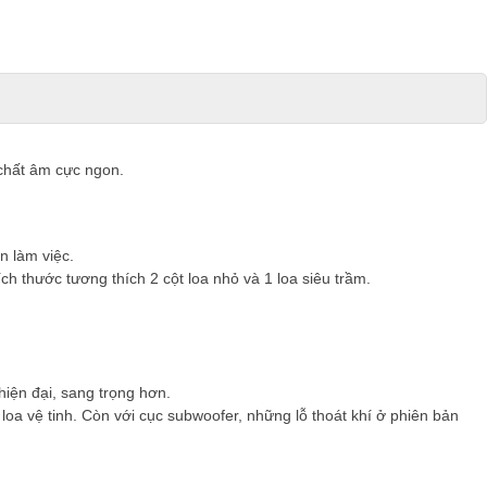
i chất âm cực ngon.
n làm việc.
ch thước tương thích 2 cột loa nhỏ và 1 loa siêu trầm.
hiện đại, sang trọng hơn.
oa vệ tinh. Còn với cục subwoofer, những lỗ thoát khí ở phiên bản