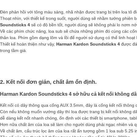
Đèn phản hồi với tông màu sáng, nhã nhặn được trang bị trên loa tô điể
Thoạt nhìn, với thiết kế trong suốt, người dùng sẽ nhầm tưởng phiên b
Soundsticks 4
sẽ có độ bền tốt, người dùng sẽ không phải lo nơm nớp
Về các phím chức năng, loa sub sẽ chứa những phím đó cùng các cổng 
thân loa. Phím gồm dạng lõm và lồi để người sử dụng có thể linh hoạt
Thiết kế hoàn thiện như vậy,
Harman Kardon Soundsticks 4
được đán
trong tầm giá.
2. Kết nối đơn giản, chất âm ổn định.
Harman Kardon Soundsticks 4 sở hữu cả kết nối không dây
Kết nối có dây thông qua cổng AUX 3.5mm, đây là cổng kết nối thông
Còn nếu không muốn vướng dây thì loa được trang bị kết nối không dây 
dễ dàng kết nốt nhanh chóng, ổn định với các thiết bị smartphone, table
Hơn nữa chất âm của loa sẽ làm cho người dùng phải ngạc nhiên và qu
Về chất âm, cấu trúc lọc âm của loa rất ấn tượng gồm 1 loa sub 5.25 i