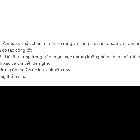
. Âm bass chắc chắn, mạnh, rõ ràng và tiếng bass đi ra sâu và trầm ấ
 có tác động tốt.
tốt. Dải âm trung trong trẻo, mộc mạc nhưng không hề nịnh tai mà rất c
 xác và chi tiết, dễ nghe.
 đơn giản với Chiếc loa xinh xắn này.
ổng thể bài hát.