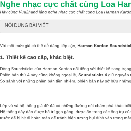
Nghe nhạc cực chất cùng Loa Ha
Hãy cùng Vua2hand lắng nghe nhạc cực chất cùng Loa Harman Kardo
NỘI DUNG BÀI VIẾT
Với một mức giá có thể dễ dàng tiếp cận,
Harman Kardon Soundstic
1. Thiết kế cao cấp, khác biệt.
Dòng Soundsticks của Harman Kardon nổi tiếng với thiết kế sang trọn
Phiên bản thứ 4 này cũng không ngoại lệ,
Soundsticks 4
giữ nguyên t
So sánh với những phiên bản tiền nhiệm, phiên bản này sở hữu những 
Lớp vỏ và hệ thống giá đỡ đã có những đường nét chấm phá khác biệt h
Hệ thống dây dẫn được bố trí gọn gàng, được ẩn trong các ống trụ của 
trước đã bị bịt đi hoàn toàn để tránh hiện tượng bụi dính vào trong mà