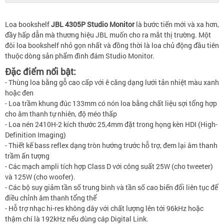
Loa bookshelf
JBL 4305P Studio Monitor
là bước tiến mới và xa hơn,
đầy hấp dẫn mà thương hiệu JBL muốn cho ra mắt thị trường. Một
đôi loa bookshelf nhỏ gọn nhất và đồng thời là loa chủ động đầu tiên
thuộc dòng sản phẩm đình đám Studio Monitor.
Đặc điểm nổi bật:
- Thùng loa bằng gỗ cao cấp với ê căng dạng lưới tản nhiệt màu xanh
hoặc đen
- Loa trầm khung đúc 133mm có nón loa bằng chất liệu sợi tổng hợp
cho âm thanh tự nhiên, độ méo thấp
- Loa nén 2410H-2 kích thước 25,4mm đặt trong họng kèn HDI (High-
Definition Imaging)
- Thiết kế bass reflex dạng tròn hướng trước hỗ trợ, đem lại âm thanh
trầm ấn tượng
- Các mạch ampli tích hợp Class D với công suất 25W (cho tweeter)
và 125W (cho woofer).
- Các bộ suy giảm tần số trung bình và tần số cao biến đổi liên tục để
điều chỉnh âm thanh tổng thể
- Hỗ trợ nhạc hi-res không dây với chất lượng lên tới 96kHz hoặc
thậm chí là 192kHz nếu dùng cáp Digital Link.