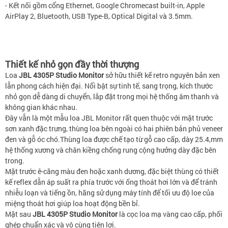
- Kết nối gồm cổng Ethernet, Google Chromecast built-in, Apple
AirPlay 2, Bluetooth, USB Type-B, Optical Digital và 3.5mm.
Thiết kế nhỏ gọn đầy thời thượng
Loa
JBL 4305P Studio Monitor
sở hữu thiết kế retro nguyên bản xen
lẫn phong cách hiện đại. Nổi bật sự tinh tế, sang trọng, kích thước
nhỏ gọn dễ dàng di chuyển, lắp đặt trong mọi hệ thống âm thanh và
không gian khác nhau.
Đây vẫn là một mẫu loa JBL Monitor rất quen thuộc với mặt trước
sơn xanh đặc trưng, thùng loa bên ngoài có hai phiên bản phủ veneer
đen và gỗ óc chó.Thùng loa được chế tạo từ gỗ cao cấp, dày 25.4,mm
hệ thống xương và chân kiềng chống rung cộng hưởng dày đặc bên
trong.
Mặt trước ê-căng màu đen hoặc xanh dương, đặc biệt thùng có thiết
kế reflex dẫn áp suất ra phía trước với ống thoát hơi lớn và để tránh
nhiễu loạn và tiếng ồn, hãng sử dụng máy tính để tối ưu độ loe của
miệng thoát hơi giúp loa hoạt động bền bỉ.
Mặt sau
JBL 4305P Studio Monitor
là cọc loa mạ vàng cao cấp, phối
ghép chuẩn xác và vô cùng tiện lợi.