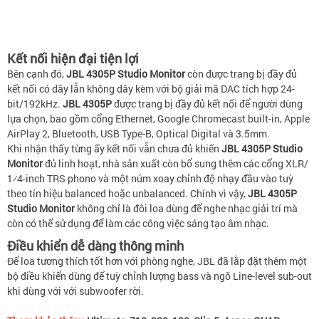
Kết nối hiện đại tiện lợi
Bên cạnh đó,
JBL 4305P Studio Monitor
còn được trang bị đầy đủ
kết nối có dây lẫn không dây kèm với bộ giải mã DAC tích hợp 24-
bit/192kHz.
JBL 4305P
được trang bị đầy đủ kết nối để người dùng
lựa chọn, bao gồm cổng Ethernet, Google Chromecast built-in, Apple
AirPlay 2, Bluetooth, USB Type-B, Optical Digital và 3.5mm.
Khi nhận thấy từng ấy kết nối vẫn chưa đủ khiến
JBL 4305P Studio
Monitor
đủ linh hoạt, nhà sản xuất còn bổ sung thêm các cổng XLR/
1⁄4-inch TRS phono và một núm xoay chỉnh độ nhạy đầu vào tuỳ
theo tín hiệu balanced hoặc unbalanced. Chính vì vậy,
JBL 4305P
Studio Monitor
không chỉ là đôi loa dùng để nghe nhạc giải trí mà
còn có thể sử dụng để làm các công việc sáng tạo âm nhạc.
Điều khiển dễ dàng thông minh
Để loa tương thích tốt hơn với phòng nghe, JBL đã lắp đặt thêm một
bộ điều khiển dùng để tuỳ chỉnh lượng bass và ngõ Line-level sub-out
khi dùng với với subwoofer rời.