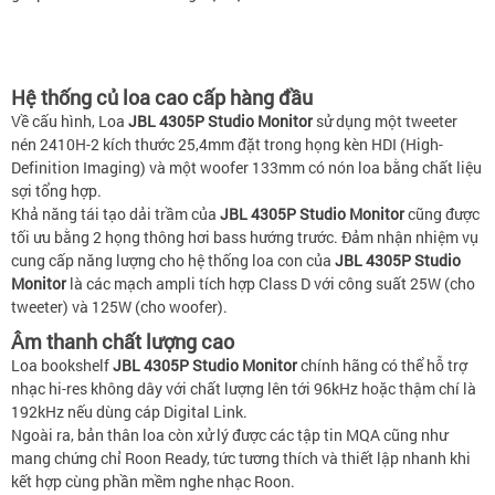
Hệ thống củ loa cao cấp hàng đầu
Về cấu hình, Loa
JBL 4305P Studio Monitor
sử dụng một tweeter
nén 2410H-2 kích thước 25,4mm đặt trong họng kèn HDI (High-
Definition Imaging) và một woofer 133mm có nón loa bằng chất liệu
sợi tổng hợp.
Khả năng tái tạo dải trầm của
JBL 4305P Studio Monitor
cũng được
tối ưu bằng 2 họng thông hơi bass hướng trước. Đảm nhận nhiệm vụ
cung cấp năng lượng cho hệ thống loa con của
JBL 4305P Studio
Monitor
là các mạch ampli tích hợp Class D với công suất 25W (cho
tweeter) và 125W (cho woofer).
Âm thanh chất lượng cao
Loa bookshelf
JBL 4305P Studio Monitor
chính hãng có thể hỗ trợ
nhạc hi-res không dây với chất lượng lên tới 96kHz hoặc thậm chí là
192kHz nếu dùng cáp Digital Link.
Ngoài ra, bản thân loa còn xử lý được các tập tin MQA cũng như
mang chứng chỉ Roon Ready, tức tương thích và thiết lập nhanh khi
kết hợp cùng phần mềm nghe nhạc Roon.