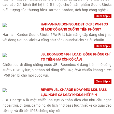
cao cấp 2.1 kênh thế hệ thứ 5 thuộc chuỗi sản phẩm SoundSticks
biểu tượng của thương hiệu Harman Kardon, tích hợp công nghệ kết
nối Wi-Fi streaming không dây chất lượng cao và..
Xem tiếp »
HARMAN KARDON SOUNDSTICKS 5 WI-FI CÓ
GÌ MỚI? CÓ ĐÁNG XUỐNG TIỀN KHÔNG?
Harman Kardon SoundSticks 5 Wi-Fi là bản nâng cấp đáng chú ý so
với dòng SoundSticks 4 cũng như bản SoundSticks 5 tiêu chuẩn.
Xem tiếp »
JBL BOOMBOX 4 KHI LOA DI ĐỘNG KHÔNG CHỈ
TO TIẾNG MÀ CÒN CÓ CẢ AI
Chiếc Loa di động chống nước JBL Boombox 4 đáng tiền nhờ công
suất 210W uy lực, pin tháo rời dùng đến 34 giờ và chuẩn kháng nước
IP68 bền bỉ cho mọi cuộc vui.
Xem tiếp »
REVIEW JBL CHARGE 6 DÂY ĐEO MỚI, BASS
LỰC, NGHE CẢ NGÀY KHÔNG HẾT PIN
JBL Charge 6 là một chiếc loa cực kỳ toàn diện cho nhu cầu nghe
ngoài trời, đi tour, camping, du lịch nhờ bass lực, thiết kế có quai đeo
tiện lợi và độ bền IP68 chống cày xới