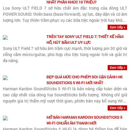
NHẤT PHÂN KHÚC 10 TRIỆU?
Loa Sony ULT FIELD 7 sở hữu chất âm đặc trưng của dòng ULT
POWER SOUND: thiên bass (bass-forward), uy lực, dày dặn và có âm
lượng lớn. Tuy thiên trầm phục vụ các bữa tiệc ngoài trời hay không
gian rộng, loa vẫn giữ được dải trung (vocals)..
Xem tiếp »
TRÊN TAY SONY ULT FIELD 7: THIẾT KẾ HẦM
HỐ, NÚT BẤM ULT UY LỰC
Sony ULT Field 7 sở hữu âm trầm cực mạnh, thời lượng pin 30 giờ và
cổng cắm micro/guitar, phù hợp cho tiệc tùng ngoài trời và giải trí
đa năng.
Xem tiếp »
ĐẸP QUÁ MỨC CHO PHÉP! SOI CẬN CẢNH HK
SOUNDSTICKS 5 WI-FI MỚI NHẤT
Harman Kardon SoundSticks 5 Wi-Fi là bản nâng cấp toàn diện và
cao cấp nhất của dòng loa SoundSticks biểu tượng. Không chỉ giữ
nguyên giá trị thẩm mỹ vượt thời gian, phiên bản này bổ sung Wi-Fi
streaming chuẩn Hi-Res cùng nâng cấp quan trọng..
Xem tiếp »
MỞ BÁN HARMAN KARDON SOUNDSTICKS 5
WI-FI CHUẨN ÂM THANH MỚI
Harman Kardon SoundSticks 5 Wi-Fi là dòng hệ thống loa để bàn