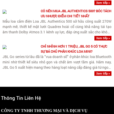
Xem tiếp »
CÓ NÊN MUA JBL AUTHENTICS 500? BÓC TÁCH
ƯU NHƯỢC ĐIỂM CHI TIẾT NHẤT
Mẫu loa cắm điện Loa JBL Authentics 500 sở hữu công suất 270W
mạnh mẽ, thiết kế mặt lưới Quadrex hoài cổ cùng khả năng tái tạo
âm thanh Dolby Atmos 3.1 kênh uy lực, đáp ứng xuất sắc cho không
gian phòng rộng.
Xem tiếp »
CHỈ NHỈNH HƠN 1 TRIỆU, JBL GO 5 CÓ THỰC
SỰ BÁ CHỦ PHÂN KHÚC LOA MINI?
JBL Go series từ lâu đã là "vua doanh số" ở phân khúc loa Bluetooth
mini nhờ thiết kế siêu nhỏ gọn và chất âm vượt tầm giá. Năm nay,
JBL Go 5 xuất hiện mang theo hàng loạt nâng cấp đáng giá từ ngoại
hình, khả năng kháng nước cho đến..
Xem tiếp »
Thông Tin Liên Hệ
CÔNG TY TNHH THƯƠNG MẠI VÀ DỊCH VỤ