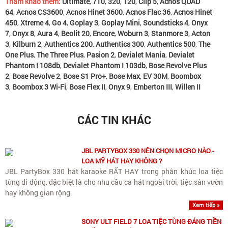
Tham khảo thêm:
Ultimate
,
710
,
320
,
120
,
Clip 5
,
Acnos QUAD
64
,
Acnos CS3600
,
Acnos Hinet 3600
,
Acnos Flac 36
,
Acnos Hinet
450
,
Xtreme 4
,
Go 4
,
Goplay 3
,
Goplay Mini
,
Soundsticks 4
,
Onyx
7
,
Onyx 8
,
Aura 4
,
Beolit 20
,
Encore
,
Woburn 3
,
Stanmore 3
,
Acton
3
,
Kilburn 2
,
Authentics 200
,
Authentics 300
,
Authentics 500
,
The
One Plus
,
The Three Plus
,
Pasion 2
,
Devialet Mania
,
Devialet
Phantom I 108db
,
Devialet Phantom I 103db
,
Bose Revolve Plus
2
,
Bose Revolve 2
,
Bose S1 Pro+
,
Bose Max
,
EV 30M
,
Boombox
3
,
Boombox 3 Wi-Fi
,
Bose Flex II
,
Onyx 9
,
Emberton III
,
Willen II
CÁC TIN KHÁC
JBL PARTYBOX 330 NÊN CHỌN MICRO NÀO -
LOA MỸ HÁT HAY KHÔNG ?
JBL PartyBox 330 hát karaoke RẤT HAY trong phân khúc loa tiệc
tùng di động, đặc biệt là cho nhu cầu ca hát ngoài trời, tiệc sân vườn
hay không gian rộng.
Xem tiếp »
SONY ULT FIELD 7 LOA TIỆC TÙNG ĐÁNG TIỀN