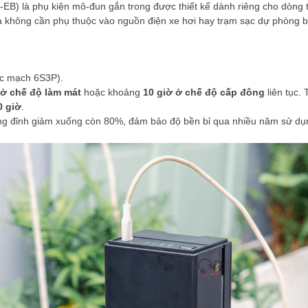
B) là phụ kiện mô-đun gắn trong được thiết kế dành riêng cho dòng 
 mà không cần phụ thuộc vào nguồn điện xe hơi hay trạm sạc dự phòng 
úc mạch 6S3P).
 ở chế độ làm mát
hoặc khoảng
10 giờ ở chế độ cấp đông
liên tục. 
0 giờ
.
ng đỉnh giảm xuống còn 80%, đảm bảo độ bền bỉ qua nhiều năm sử dụ