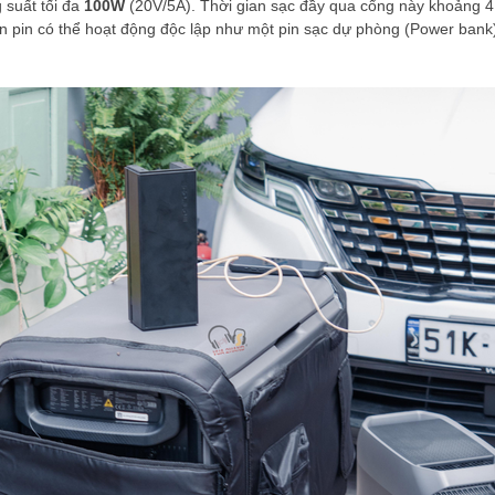
 suất tối đa
100W
(20V/5A). Thời gian sạc đầy qua cổng này khoảng 4
pin có thể hoạt động độc lập như một pin sạc dự phòng (Power bank) cô