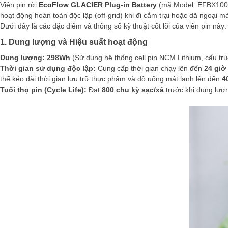
Viên pin rời
EcoFlow GLACIER Plug-in Battery
(mã Model: EFBX100-E
hoạt động hoàn toàn độc lập (off-grid) khi đi cắm trại hoặc dã ngoại
Dưới đây là các đặc điểm và thông số kỹ thuật cốt lõi của viên pin này:
1. Dung lượng và Hiệu suất hoạt động
Dung lượng:
298Wh
(Sử dụng hệ thống cell pin NCM Lithium, cấu tr
Thời gian sử dụng độc lập:
Cung cấp thời gian chạy lên đến
24 giờ
thể kéo dài thời gian lưu trữ thực phẩm và đồ uống mát lạnh lên đến
4
Tuổi thọ pin (Cycle Life):
Đạt
800 chu kỳ sạc/xả
trước khi dung lượ