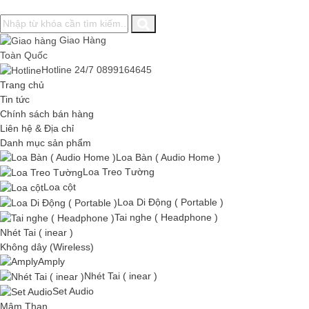
Giao Hàng
Toàn Quốc
Hotline 24/7
0899164645
Trang chủ
Tin tức
Chính sách bán hàng
Liên hệ & Địa chỉ
Danh mục sản phẩm
Loa Bàn ( Audio Home )
Loa Treo Tường
Loa cột
Loa Di Động ( Portable )
Tai nghe ( Headphone )
Nhét Tai ( inear )
Không dây (Wireless)
Amply
Nhét Tai ( inear )
Set Audio
Mâm Than