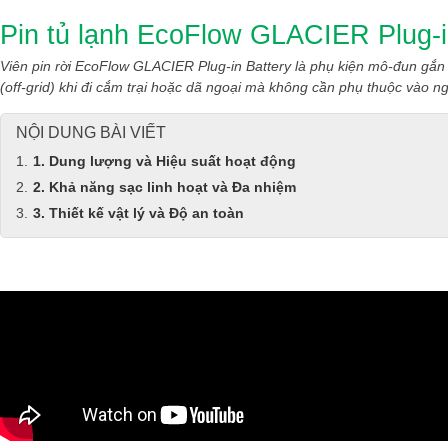
Pin tủ lạnh EcoFlow GLACIER Plug-i
Viên pin rời EcoFlow GLACIER Plug-in Battery là phụ kiện mô-đun gắn
(off-grid) khi đi cắm trại hoặc dã ngoại mà không cần phụ thuộc vào 
NỘI DUNG BÀI VIẾT
1. Dung lượng và Hiệu suất hoạt động
2. Khả năng sạc linh hoạt và Đa nhiệm
3. Thiết kế vật lý và Độ an toàn