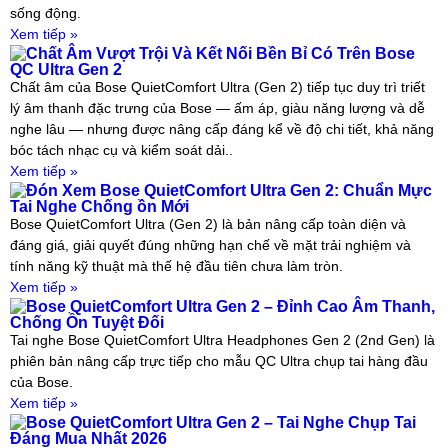
sống động.
Xem tiếp »
Chất Âm Vượt Trội Và Kết Nối Bền Bỉ Có Trên Bose
QC Ultra Gen 2
Chất âm của Bose QuietComfort Ultra (Gen 2) tiếp tục duy trì triết
lý âm thanh đặc trưng của Bose — ấm áp, giàu năng lượng và dễ
nghe lâu — nhưng được nâng cấp đáng kể về độ chi tiết, khả năng
bóc tách nhạc cụ và kiểm soát dải..
Xem tiếp »
Đón Xem Bose QuietComfort Ultra Gen 2: Chuẩn Mực
Tai Nghe Chống ồn Mới
Bose QuietComfort Ultra (Gen 2) là bản nâng cấp toàn diện và
đáng giá, giải quyết đúng những hạn chế về mặt trải nghiệm và
tính năng kỹ thuật mà thế hệ đầu tiên chưa làm tròn.
Xem tiếp »
Bose QuietComfort Ultra Gen 2 – Đỉnh Cao Âm Thanh,
Chống Ồn Tuyệt Đối
Tai nghe Bose QuietComfort Ultra Headphones Gen 2 (2nd Gen) là
phiên bản nâng cấp trực tiếp cho mẫu QC Ultra chụp tai hàng đầu
của Bose.
Xem tiếp »
Bose QuietComfort Ultra Gen 2 – Tai Nghe Chụp Tai
Đáng Mua Nhất 2026