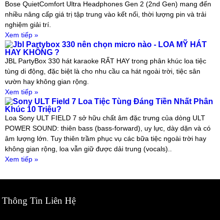
Bose QuietComfort Ultra Headphones Gen 2 (2nd Gen) mang đến
nhiều nâng cấp giá trị tập trung vào kết nối, thời lượng pin và trải
nghiệm giải trí.
Xem tiếp »
Jbl Partybox 330 nên chọn micro nào - LOA MỸ HÁT
HAY KHÔNG ?
JBL PartyBox 330 hát karaoke RẤT HAY trong phân khúc loa tiệc
tùng di động, đặc biệt là cho nhu cầu ca hát ngoài trời, tiệc sân
vườn hay không gian rộng.
Xem tiếp »
Sony ULT Field 7 Loa Tiệc Tùng Đáng Tiền Nhất Phân
Khúc 10 Triệu?
Loa Sony ULT FIELD 7 sở hữu chất âm đặc trưng của dòng ULT
POWER SOUND: thiên bass (bass-forward), uy lực, dày dặn và có
âm lượng lớn. Tuy thiên trầm phục vụ các bữa tiệc ngoài trời hay
không gian rộng, loa vẫn giữ được dải trung (vocals)..
Xem tiếp »
Thông Tin Liên Hệ