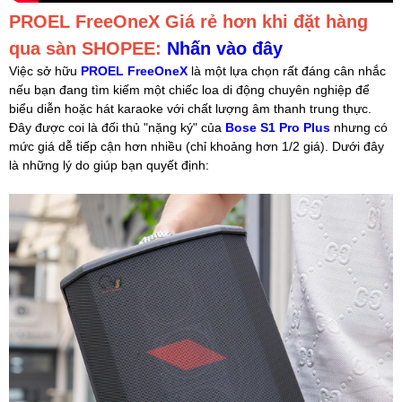
PROEL FreeOneX Giá rẻ hơn khi đặt hàng
qua sàn SHOPEE:
Nhấn vào đây
Việc sở hữu
PROEL FreeOneX
là một lựa chọn rất đáng cân nhắc
nếu bạn đang tìm kiếm một chiếc loa di động chuyên nghiệp để
biểu diễn hoặc hát karaoke với chất lượng âm thanh trung thực.
Đây được coi là đối thủ "nặng ký" của
Bose S1 Pro Plus
nhưng có
mức giá dễ tiếp cận hơn nhiều (chỉ khoảng hơn 1/2 giá). Dưới đây
là những lý do giúp bạn quyết định: