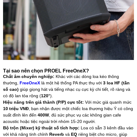
Tại sao nên chọn PROEL FreeOneX?
Chất âm chuyên nghiệp:
Khác với các dòng loa kéo thông
thường,
FreeOneX
là một hệ thống PA thực thụ với
3 loa HF (tần
số cao)
giúp giọng hát và tiếng nhạc cụ cực kỳ chi tiết, rõ ràng và
có độ lan tỏa rộng (
120°
).
Hiệu năng trên giá thành (P/P) cực tốt:
Với mức giá quanh mức
10 triệu VNĐ
, bạn nhận được một chiếc loa thương hiệu Ý có công
suất đỉnh lên đến
400W
, đủ sức phục vụ các không gian cafe
acoustic hoặc tiệc ngoài trời nhóm 15-20 người.
Bộ trộn (Mixer) kỹ thuật số tích hợp:
Loa có sẵn 3 kênh đầu vào
với khả năng tinh chỉnh
Reverb
và
EQ
riêng biệt cho micro, giúp