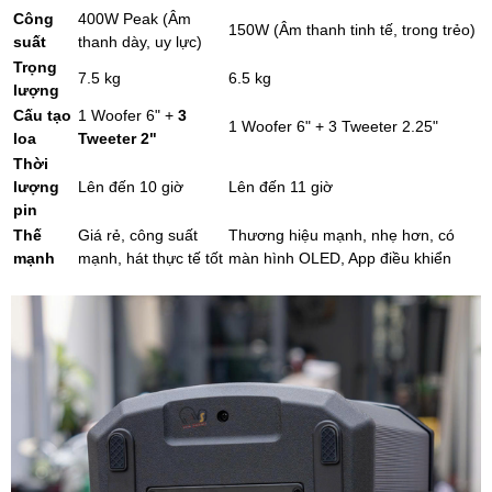
Công
400W Peak (Âm
150W (Âm thanh tinh tế, trong trẻo)
suất
thanh dày, uy lực)
Trọng
7.5 kg
6.5 kg
lượng
Cấu tạo
1 Woofer 6" +
3
1 Woofer 6" + 3 Tweeter 2.25"
loa
Tweeter 2"
Thời
lượng
Lên đến 10 giờ
Lên đến 11 giờ
pin
Thế
Giá rẻ, công suất
Thương hiệu mạnh, nhẹ hơn, có
mạnh
mạnh, hát thực tế tốt
màn hình OLED, App điều khiển