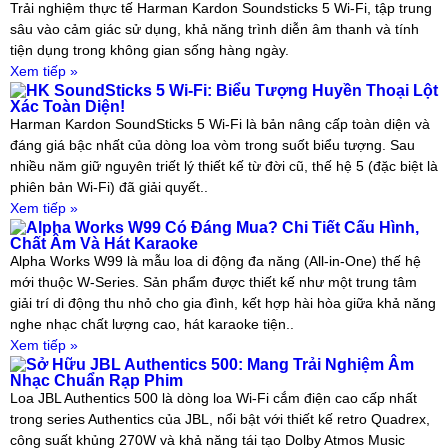
Trải nghiệm thực tế Harman Kardon Soundsticks 5 Wi-Fi, tập trung
sâu vào cảm giác sử dụng, khả năng trình diễn âm thanh và tính
tiện dụng trong không gian sống hàng ngày.
Xem tiếp »
HK SoundSticks 5 Wi-Fi: Biểu Tượng Huyền Thoại Lột
Xác Toàn Diện!
Harman Kardon SoundSticks 5 Wi-Fi là bản nâng cấp toàn diện và
đáng giá bậc nhất của dòng loa vòm trong suốt biểu tượng. Sau
nhiều năm giữ nguyên triết lý thiết kế từ đời cũ, thế hệ 5 (đặc biệt là
phiên bản Wi-Fi) đã giải quyết..
Xem tiếp »
Alpha Works W99 Có Đáng Mua? Chi Tiết Cấu Hình,
Chất Âm Và Hát Karaoke
Alpha Works W99 là mẫu loa di động đa năng (All-in-One) thế hệ
mới thuộc W-Series. Sản phẩm được thiết kế như một trung tâm
giải trí di động thu nhỏ cho gia đình, kết hợp hài hòa giữa khả năng
nghe nhạc chất lượng cao, hát karaoke tiện..
Xem tiếp »
Sở Hữu JBL Authentics 500: Mang Trải Nghiệm Âm
Nhạc Chuẩn Rạp Phim
Loa JBL Authentics 500 là dòng loa Wi-Fi cắm điện cao cấp nhất
trong series Authentics của JBL, nổi bật với thiết kế retro Quadrex,
công suất khủng 270W và khả năng tái tạo Dolby Atmos Music