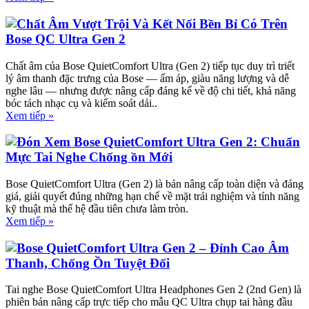
Chất Âm Vượt Trội Và Kết Nối Bền Bỉ Có Trên
Bose QC Ultra Gen 2
Chất âm của Bose QuietComfort Ultra (Gen 2) tiếp tục duy trì triết
lý âm thanh đặc trưng của Bose — ấm áp, giàu năng lượng và dễ
nghe lâu — nhưng được nâng cấp đáng kể về độ chi tiết, khả năng
bóc tách nhạc cụ và kiểm soát dải..
Xem tiếp »
Đón Xem Bose QuietComfort Ultra Gen 2: Chuẩn
Mực Tai Nghe Chống ồn Mới
Bose QuietComfort Ultra (Gen 2) là bản nâng cấp toàn diện và đáng
giá, giải quyết đúng những hạn chế về mặt trải nghiệm và tính năng
kỹ thuật mà thế hệ đầu tiên chưa làm tròn.
Xem tiếp »
Bose QuietComfort Ultra Gen 2 – Đỉnh Cao Âm
Thanh, Chống Ồn Tuyệt Đối
Tai nghe Bose QuietComfort Ultra Headphones Gen 2 (2nd Gen) là
phiên bản nâng cấp trực tiếp cho mẫu QC Ultra chụp tai hàng đầu