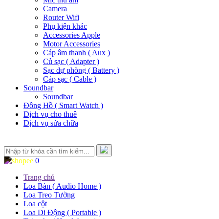
Camera
Router Wifi
Phụ kiện khác
Accessories Apple
Motor Accessories
Cáp âm thanh ( Aux )
Củ sạc ( Adapter )
Sạc dự phòng ( Battery )
Cáp sạc ( Cable )
Soundbar
Soundbar
Đồng Hồ ( Smart Watch )
Dịch vụ cho thuê
Dịch vụ sửa chữa
0
Trang chủ
Loa Bàn ( Audio Home )
Loa Treo Tường
Loa cột
Loa Di Động ( Portable )