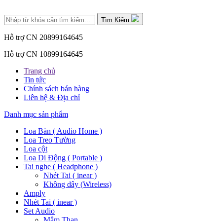
Tìm Kiếm
Hỗ trợ CN 2
0899164645
Hỗ trợ CN 1
0899164645
Trang chủ
Tin tức
Chính sách bán hàng
Liên hệ & Địa chỉ
Danh mục sản phẩm
Loa Bàn ( Audio Home )
Loa Treo Tường
Loa cột
Loa Di Động ( Portable )
Tai nghe ( Headphone )
Nhét Tai ( inear )
Không dây (Wireless)
Amply
Nhét Tai ( inear )
Set Audio
Mâm Than