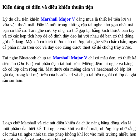
Kiểu dáng cổ điển và điều khiển thuận tiện
Lý do đầu tiên khiến
Marshall Major V
đáng mua là thiết kế tiện lợi và
vừa vặn thoải mái. Đây là một trong những cặp tai nghe nhỏ gọn nhất mà
bạn có thể có. Tai nghe cực kỳ nhẹ, có thể gập lại bằng kích thước bàn tay
và có các kẹp tích hợp để cố định dây đeo lại với nhau để bạn có thể đóng
gói dễ dàng. Mặc dù có kích thước nhỏ nhưng tai nghe siêu chắc chắn, ngay
cả phần nhựa trên cốc và dây đeo cũng được thiết kế để chống trầy xước.
Tai nghe Bluetooth chụp tai
Marshall Major V
chỉ có màu đen, có thiết kế
siêu âm (On-Ear) với phần đệm tai hơi tròn. Miếng đệm tai nghe và băng
đô có lớp đệm rộng rãi. Mặt dưới của miếng đệm và headband có lớp lót
giả da, trong khi mặt trên của headband và chụp tai bên ngoài có lớp da giả
sần sùi hơn.
Logo chữ Marshall và các nút điều khiển đa chức năng bằng đồng vẫn là
một phần của thiết kế. Tai nghe vừa khít và thoải mái, nhưng hãy nhớ rằng,
các mẫu tai nghe nhét tai cho phép không khí lọt vào môi trường nhiều hơn
so với các mẫu tai nghe trùm kín tai bạn.