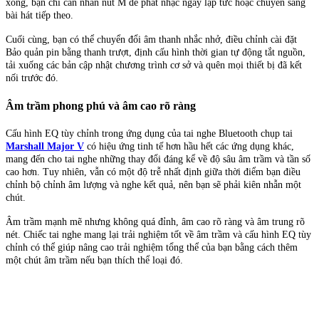
xong, bạn chỉ cần nhấn nút M để phát nhạc ngay lập tức hoặc chuyển sang
bài hát tiếp theo.
Cuối cùng, bạn có thể chuyển đổi âm thanh nhắc nhở, điều chỉnh cài đặt
Bảo quản pin bằng thanh trượt, định cấu hình thời gian tự động tắt nguồn,
tải xuống các bản cập nhật chương trình cơ sở và quên mọi thiết bị đã kết
nối trước đó.
Âm trầm phong phú và âm cao rõ ràng
Cấu hình EQ tùy chỉnh trong ứng dụng của tai nghe Bluetooth chụp tai
Marshall Major V
có hiệu ứng tinh tế hơn hầu hết các ứng dụng khác,
mang đến cho tai nghe những thay đổi đáng kể về độ sâu âm trầm và tần số
cao hơn. Tuy nhiên, vẫn có một độ trễ nhất định giữa thời điểm bạn điều
chỉnh bộ chỉnh âm lượng và nghe kết quả, nên bạn sẽ phải kiên nhẫn một
chút.
Âm trầm mạnh mẽ nhưng không quá đỉnh, âm cao rõ ràng và âm trung rõ
nét. Chiếc tai nghe mang lại trải nghiệm tốt về âm trầm và cấu hình EQ tùy
chỉnh có thể giúp nâng cao trải nghiệm tổng thể của bạn bằng cách thêm
một chút âm trầm nếu bạn thích thể loại đó.