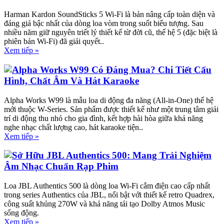
Harman Kardon SoundSticks 5 Wi-Fi là bản nâng cấp toàn diện và
đáng giá bậc nhất của dòng loa vòm trong suốt biểu tượng. Sau
nhiều năm giữ nguyên triết lý thiết kế từ đời cũ, thế hệ 5 (đặc biệt là
phiên bản Wi-Fi) đã giải quyết..
Xem tiếp »
Alpha Works W99 Có Đáng Mua? Chi Tiết Cấu
Hình, Chất Âm Và Hát Karaoke
Alpha Works W99 là mẫu loa di động đa năng (All-in-One) thế hệ
mới thuộc W-Series. Sản phẩm được thiết kế như một trung tâm giải
trí di động thu nhỏ cho gia đình, kết hợp hài hòa giữa khả năng
nghe nhạc chất lượng cao, hát karaoke tiện..
Xem tiếp »
Sở Hữu JBL Authentics 500: Mang Trải Nghiệm
Âm Nhạc Chuẩn Rạp Phim
Loa JBL Authentics 500 là dòng loa Wi-Fi cắm điện cao cấp nhất
trong series Authentics của JBL, nổi bật với thiết kế retro Quadrex,
công suất khủng 270W và khả năng tái tạo Dolby Atmos Music
sống động.
Xem tiếp »