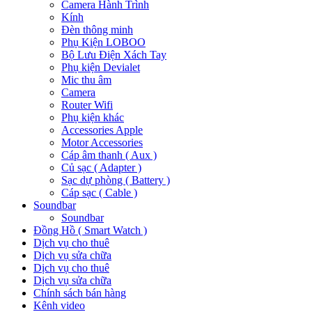
Camera Hành Trình
Kính
Đèn thông minh
Phụ Kiện LOBOO
Bộ Lưu Điện Xách Tay
Phụ kiện Devialet
Mic thu âm
Camera
Router Wifi
Phụ kiện khác
Accessories Apple
Motor Accessories
Cáp âm thanh ( Aux )
Củ sạc ( Adapter )
Sạc dự phòng ( Battery )
Cáp sạc ( Cable )
Soundbar
Soundbar
Đồng Hồ ( Smart Watch )
Dịch vụ cho thuê
Dịch vụ sửa chữa
Dịch vụ cho thuê
Dịch vụ sửa chữa
Chính sách bán hàng
Kênh video