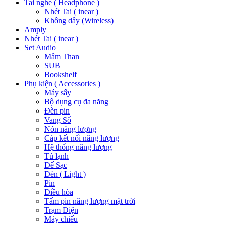
Tai nghe ( Headphone )
Nhét Tai ( inear )
Không dây (Wireless)
Amply
Nhét Tai ( inear )
Set Audio
Mâm Than
SUB
Bookshelf
Phụ kiện ( Accessories )
Máy sấy
Bộ dụng cụ đa năng
Đèn pin
Vang Số
Nón năng lượng
Cáp kết nối năng lượng
Hệ thống năng lượng
Tủ lạnh
Đế Sạc
Đèn ( Light )
Pin
Điều hòa
Tấm pin năng lượng mặt trời
Trạm Điện
Máy chiếu