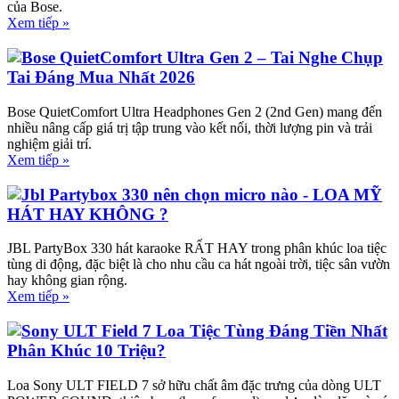
của Bose.
Xem tiếp »
Bose QuietComfort Ultra Gen 2 – Tai Nghe Chụp
Tai Đáng Mua Nhất 2026
Bose QuietComfort Ultra Headphones Gen 2 (2nd Gen) mang đến
nhiều nâng cấp giá trị tập trung vào kết nối, thời lượng pin và trải
nghiệm giải trí.
Xem tiếp »
Jbl Partybox 330 nên chọn micro nào - LOA MỸ
HÁT HAY KHÔNG ?
JBL PartyBox 330 hát karaoke RẤT HAY trong phân khúc loa tiệc
tùng di động, đặc biệt là cho nhu cầu ca hát ngoài trời, tiệc sân vườn
hay không gian rộng.
Xem tiếp »
Sony ULT Field 7 Loa Tiệc Tùng Đáng Tiền Nhất
Phân Khúc 10 Triệu?
Loa Sony ULT FIELD 7 sở hữu chất âm đặc trưng của dòng ULT