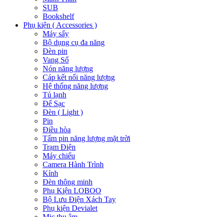
SUB
Bookshelf
Phụ kiện ( Accessories )
Máy sấy
Bộ dụng cụ đa năng
Đèn pin
Vang Số
Nón năng lượng
Cáp kết nối năng lượng
Hệ thống năng lượng
Tủ lạnh
Đế Sạc
Đèn ( Light )
Pin
Điều hòa
Tấm pin năng lượng mặt trời
Trạm Điện
Máy chiếu
Camera Hành Trình
Kính
Đèn thông minh
Phụ Kiện LOBOO
Bộ Lưu Điện Xách Tay
Phụ kiện Devialet
Mic thu âm