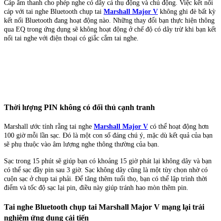
Cáp âm thanh cho phép nghe có dây cả thụ động và chủ động. Việc kết nối
cáp với tai nghe Bluetooth chụp tai
Marshall Major V
không ghi đè bất kỳ
kết nối Bluetooth đang hoạt động nào. Những thay đổi bạn thực hiện thông
qua EQ trong ứng dụng sẽ không hoạt động ở chế độ có dây trừ khi bạn kết
nối tai nghe với điện thoại có giắc cắm tai nghe.
Thời lượng PIN không có đối thủ cạnh tranh
Marshall ước tính rằng tai nghe
Marshall Major V
có thể hoạt động hơn
100 giờ mỗi lần sạc. Đó là một con số đáng chú ý, mặc dù kết quả của bạn
sẽ phụ thuộc vào âm lượng nghe thông thường của bạn.
Sạc trong 15 phút sẽ giúp bạn có khoảng 15 giờ phát lại không dây và bạn
có thể sạc đầy pin sau 3 giờ. Sạc không dây cũng là một tùy chọn nhờ có
cuộn sạc ở chụp tai phải. Để tăng thêm tuổi thọ, bạn có thể lập trình thời
điểm và tốc độ sạc lại pin, điều này giúp tránh hao mòn thêm pin.
Tai nghe Bluetooth chụp tai Marshall Major V mạng lại trải
nghiệm ứng dụng cải tiến