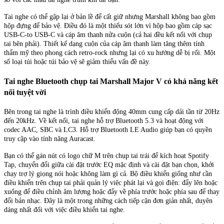
Tai nghe có thể gập lại ở bản lề để cất giữ nhưng Marshall không bao gồm
hộp đựng để bảo vệ. Điều đó là một thiếu sót lớn vì hộp bao gồm cáp sạc
USB-C-to USB-C và cáp âm thanh nửa cuộn (cả hai đều kết nối với chụp
tai bên phải). Thiết kế dạng cuộn của cáp âm thanh làm tăng thêm tính
thẩm mỹ theo phong cách retro-rock nhưng lại có xu hướng dễ bị rối. Một
số loại túi hoặc túi bảo vệ sẽ giảm thiểu vấn đề này.
Tai nghe Bluetooth chụp tai Marshall Major V có khả năng kết
nối tuyệt vời
Bên trong tai nghe là trình điều khiển động 40mm cung cấp dải tần từ 20Hz
đến 20kHz. Về kết nối, tai nghe hỗ trợ Bluetooth 5.3 và hoạt động với
codec AAC, SBC và LC3. Hỗ trợ Bluetooth LE Audio giúp bạn có quyền
truy cập vào tính năng Auracast.
Bạn có thể gán nút có logo chữ M trên chụp tai trái để kích hoạt Spotify
Tap, chuyển đổi giữa cài đặt trước EQ mặc định và cài đặt bạn chọn, khởi
chạy trợ lý giọng nói hoặc không làm gì cả. Bộ điều khiển giống như cần
điều khiển trên chụp tai phải quản lý việc phát lại và gọi điện: đẩy lên hoặc
xuống để điều chỉnh âm lượng hoặc đẩy về phía trước hoặc phía sau để thay
đổi bản nhạc. Đây là một trong những cách tiếp cận đơn giản nhất, duyên
dáng nhất đối với việc điều khiển tai nghe.