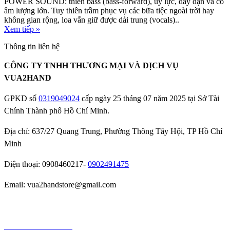
POWER SOUND: thiên bass (bass-forward), uy lực, dày dặn và có
âm lượng lớn. Tuy thiên trầm phục vụ các bữa tiệc ngoài trời hay
không gian rộng, loa vẫn giữ được dải trung (vocals)..
Xem tiếp »
Thông tin liên hệ
CÔNG TY TNHH THƯƠNG MẠI VÀ DỊCH VỤ
VUA2HAND
GPKD số
0319049024
cấp ngày 25 tháng 07 năm 2025 tại Sở Tài
Chính Thành phố Hồ Chí Minh.
Địa chỉ: 637/27 Quang Trung, Phường Thông Tây Hội, TP Hồ Chí
Minh
Điện thoại: 0908460217-
0902491475
Email: vua2handstore@gmail.com
Chính sách bảo hành