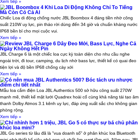
Xem tiếp »
JBL Boombox 4 Khi Loa Di Động Không Chỉ To Tiếng
Mà Còn Có Cả AI
Chiếc Loa di động chống nước JBL Boombox 4 đáng tiền nhờ công
suất 210W uy lực, pin tháo rời dùng đến 34 giờ và chuẩn kháng nước
IP68 bền bỉ cho mọi cuộc vui.
Xem tiếp »
Review JBL Charge 6 Dây Đeo Mới, Bass Lực, Nghe Cả
Ngày Không Hết Pin
JBL Charge 6 là một chiếc loa cực kỳ toàn diện cho nhu cầu nghe
ngoài trời, đi tour, camping, du lịch nhờ bass lực, thiết kế có quai đeo
tiện lợi và độ bền IP68 chống cày xới
Xem tiếp »
Có nên mua JBL Authentics 500? Bóc tách ưu nhược
điểm chi tiết nhất
Mẫu loa cắm điện Loa JBL Authentics 500 sở hữu công suất 270W
mạnh mẽ, thiết kế mặt lưới Quadrex hoài cổ cùng khả năng tái tạo âm
thanh Dolby Atmos 3.1 kênh uy lực, đáp ứng xuất sắc cho không gian
phòng rộng.
Xem tiếp »
Chỉ nhỉnh hơn 1 triệu, JBL Go 5 có thực sự bá chủ phân
khúc loa mini?
JBL Go series từ lâu đã là "vua doanh số" ở phân khúc loa Bluetooth
mini nhờ thiết kế siêu nhỏ gọn và chất âm vượt tầm giá. Năm nay, JBL