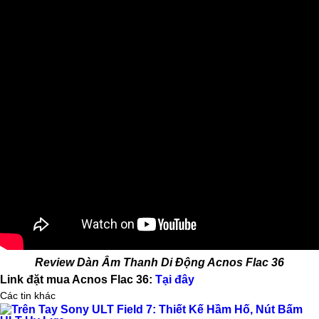
Review Dàn Âm Thanh Di Động Acnos Flac 36
Link đặt mua Acnos Flac 36:
Tại đây
Các tin khác
Trên Tay Sony ULT Field 7: Thiết Kế Hầm Hố, Nút Bấm