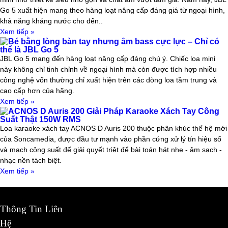
Go 5 xuất hiện mang theo hàng loạt nâng cấp đáng giá từ ngoại hình,
khả năng kháng nước cho đến..
Xem tiếp »
Bé bằng lòng bàn tay nhưng âm bass cực lực – Chỉ có
thể là JBL Go 5
JBL Go 5 mang đến hàng loạt nâng cấp đáng chú ý. Chiếc loa mini
này không chỉ tinh chỉnh về ngoại hình mà còn được tích hợp nhiều
công nghệ vốn thường chỉ xuất hiện trên các dòng loa tầm trung và
cao cấp hơn của hãng.
Xem tiếp »
ACNOS D Auris 200 Giải Pháp Karaoke Xách Tay Công
Suất Thật 150W RMS
Loa karaoke xách tay ACNOS D Auris 200 thuộc phân khúc thế hệ mới
của Soncamedia, được đầu tư mạnh vào phần cứng xử lý tín hiệu số
và mạch công suất để giải quyết triệt để bài toán hát nhẹ - âm sạch -
nhạc nền tách biệt.
Xem tiếp »
Thông Tin Liên
Hệ