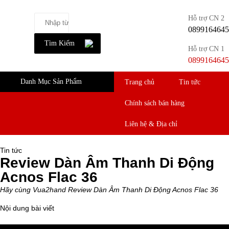
Hỗ trợ CN 2
0899164645
Tìm Kiếm
Hỗ trợ CN 1
0899164645
Danh Mục Sản Phẩm
Trang chủ
Tin tức
Chính sách bán hàng
Liên hệ & Địa chỉ
Tin tức
Review Dàn Âm Thanh Di Động
Acnos Flac 36
Hãy cùng Vua2hand Review Dàn Âm Thanh Di Động Acnos Flac 36
Nội dung bài viết