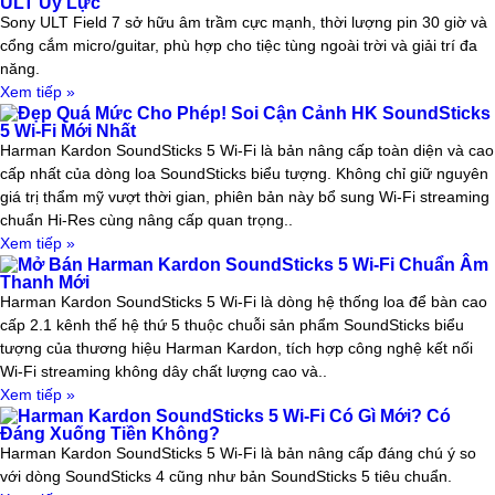
ULT Uy Lực
Sony ULT Field 7 sở hữu âm trầm cực mạnh, thời lượng pin 30 giờ và
cổng cắm micro/guitar, phù hợp cho tiệc tùng ngoài trời và giải trí đa
năng.
Xem tiếp »
Đẹp Quá Mức Cho Phép! Soi Cận Cảnh HK SoundSticks
5 Wi-Fi Mới Nhất
Harman Kardon SoundSticks 5 Wi-Fi là bản nâng cấp toàn diện và cao
cấp nhất của dòng loa SoundSticks biểu tượng. Không chỉ giữ nguyên
giá trị thẩm mỹ vượt thời gian, phiên bản này bổ sung Wi-Fi streaming
chuẩn Hi-Res cùng nâng cấp quan trọng..
Xem tiếp »
Mở Bán Harman Kardon SoundSticks 5 Wi-Fi Chuẩn Âm
Thanh Mới
Harman Kardon SoundSticks 5 Wi-Fi là dòng hệ thống loa để bàn cao
cấp 2.1 kênh thế hệ thứ 5 thuộc chuỗi sản phẩm SoundSticks biểu
tượng của thương hiệu Harman Kardon, tích hợp công nghệ kết nối
Wi-Fi streaming không dây chất lượng cao và..
Xem tiếp »
Harman Kardon SoundSticks 5 Wi-Fi Có Gì Mới? Có
Đáng Xuống Tiền Không?
Harman Kardon SoundSticks 5 Wi-Fi là bản nâng cấp đáng chú ý so
với dòng SoundSticks 4 cũng như bản SoundSticks 5 tiêu chuẩn.