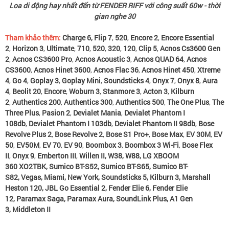
Loa di động hay nhất đến từ FENDER RIFF với công suất 60w - thời
gian nghe 30
Tham khảo thêm:
Charge 6
,
Flip 7
,
520
,
Encore 2
,
Encore Essential
2
,
Horizon 3
,
Ultimate
,
710
,
520
,
320
,
120
,
Clip 5
,
Acnos Cs3600 Gen
2
,
Acnos CS3600 Pro
,
Acnos Acoustic 3
,
Acnos QUAD 64
,
Acnos
CS3600
,
Acnos Hinet 3600
,
Acnos Flac 36
,
Acnos Hinet 450
,
Xtreme
4
,
Go 4
,
Goplay 3
,
Goplay Mini
,
Soundsticks 4
,
Onyx 7
,
Onyx 8
,
Aura
4
,
Beolit 20
,
Encore
,
Woburn 3
,
Stanmore 3
,
Acton 3
,
Kilburn
2
,
Authentics 200
,
Authentics 300
,
Authentics 500
,
The One Plus
,
The
Three Plus
,
Pasion 2
,
Devialet Mania
,
Devialet Phantom I
108db
,
Devialet Phantom I 103db
,
Devialet Phantom II 98db
,
Bose
Revolve Plus 2
,
Bose Revolve 2
,
Bose S1 Pro+
,
Bose Max
,
EV 30M
,
EV
50
,
EV50M
,
EV 70
,
EV 90
,
Boombox 3
,
Boombox 3 Wi-Fi
,
Bose Flex
II
,
Onyx 9
,
Emberton III
,
Willen II
,
W38
,
W88
,
LG XBOOM
360 XO2TBK
,
Sumico BT-S52
,
Sumico BT-S65
,
Sumico BT-
S82
,
Vegas
,
Miami
,
New York
,
Soundsticks 5
,
Kilburn 3
,
Marshall
Heston 120
,
JBL Go Essential 2
,
Fender Elie 6
,
Fender Elie
12
,
Paramax Saga
,
Paramax Aura
,
SoundLink Plus
,
A1 Gen
3
,
Middleton II