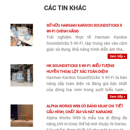
CÁC TIN KHÁC
SỞ HỮU HARMAN KARDON SOUNDSTICKS 5
WI-FI CHÍNH HÃNG
Trải nghiệm thực tế Harman Kardon
Soundsticks 5 Wi-Fi, tập trung sâu vào cảm
giác sử dụng, khả năng trình diễn âm thanh
và tính tiện dụng trong không gian sống
Xem tiếp »
hàng ngày.
HK SOUNDSTICKS 5 WI-FI: BIỂU TƯỢNG
HUYỀN THOẠI LỘT XÁC TOÀN DIỆN!
Harman Kardon SoundSticks 5 Wi-Fi là bản
nâng cấp toàn diện và đáng giá bậc nhất
của dòng loa vòm trong suốt biểu tượng.
Sau nhiều năm giữ nguyên triết lý thiết kế từ
Xem tiếp »
đời cũ, thế hệ 5 (đặc biệt là phiên bản Wi-Fi)
ALPHA WORKS W99 CÓ ĐÁNG MUA? CHI TIẾT
đã giải quyết..
CẤU HÌNH, CHẤT ÂM VÀ HÁT KARAOKE
Alpha Works W99 là mẫu loa di động đa
năng (All-in-One) thế hệ mới thuộc W-Series.
Sản phẩm được thiết kế như một trung tâm