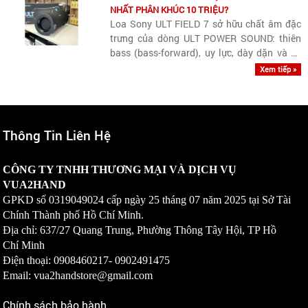
NHẤT PHÂN KHÚC 10 TRIỆU?
Loa Sony ULT FIELD 7 sở hữu chất âm đặc
trưng của dòng ULT POWER SOUND: thiên
bass (bass-forward), uy lực, dày dặn và có
âm lượng lớn. Tuy thiên trầm phục vụ các
Xem tiếp »
bữa tiệc ngoài trời hay không gian rộng, loa
vẫn giữ được dải trung (vocals)..
Thông Tin Liên Hệ
CÔNG TY TNHH THƯƠNG MẠI VÀ DỊCH VỤ
VUA2HAND
GPKD số
0319049024
cấp ngày 25 tháng 07 năm 2025 tại Sở Tài
Chính Thành phố Hồ Chí Minh.
Địa chỉ: 637/27 Quang Trung, Phường Thông Tây Hội, TP Hồ
Chí Minh
Điện thoại: 0908460217-
0902491475
Email: vua2handstore@gmail.com
Chính sách bảo hành