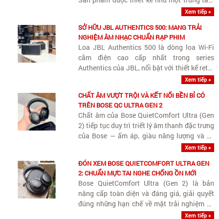
giải trí di động thu nhỏ cho gia đình, kết hợp
Xem tiếp »
hài hòa giữa khả năng nghe nhạc chất lượng
SỞ HỮU JBL AUTHENTICS 500: MANG TRẢI
cao, hát karaoke tiện..
NGHIỆM ÂM NHẠC CHUẨN RẠP PHIM
Loa JBL Authentics 500 là dòng loa Wi-Fi
cắm điện cao cấp nhất trong series
Authentics của JBL, nổi bật với thiết kế retro
Quadrex, công suất khủng 270W và khả
Xem tiếp »
năng tái tạo Dolby Atmos Music sống động.
CHẤT ÂM VƯỢT TRỘI VÀ KẾT NỐI BỀN BỈ CÓ
TRÊN BOSE QC ULTRA GEN 2
Chất âm của Bose QuietComfort Ultra (Gen
2) tiếp tục duy trì triết lý âm thanh đặc trưng
của Bose — ấm áp, giàu năng lượng và dễ
nghe lâu — nhưng được nâng cấp đáng kể về
Xem tiếp »
độ chi tiết, khả năng bóc tách nhạc cụ và
ĐÓN XEM BOSE QUIETCOMFORT ULTRA GEN
kiểm soát dải..
2: CHUẨN MỰC TAI NGHE CHỐNG ỒN MỚI
Bose QuietComfort Ultra (Gen 2) là bản
nâng cấp toàn diện và đáng giá, giải quyết
đúng những hạn chế về mặt trải nghiệm và
tính năng kỹ thuật mà thế hệ đầu tiên chưa
Xem tiếp »