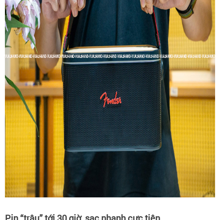
Pin “trâu” tới 30 giờ, sạc nhanh cực tiện