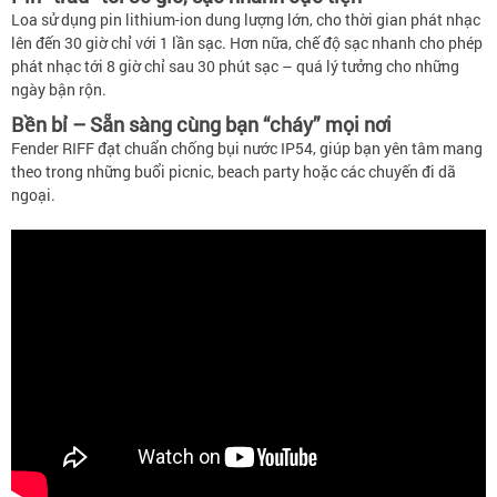
Loa sử dụng pin lithium-ion dung lượng lớn, cho thời gian phát nhạc
lên đến 30 giờ chỉ với 1 lần sạc. Hơn nữa, chế độ sạc nhanh cho phép
phát nhạc tới 8 giờ chỉ sau 30 phút sạc – quá lý tưởng cho những
ngày bận rộn.
Bền bỉ – Sẵn sàng cùng bạn “cháy” mọi nơi
Fender RIFF đạt chuẩn chống bụi nước IP54, giúp bạn yên tâm mang
theo trong những buổi picnic, beach party hoặc các chuyến đi dã
ngoại.