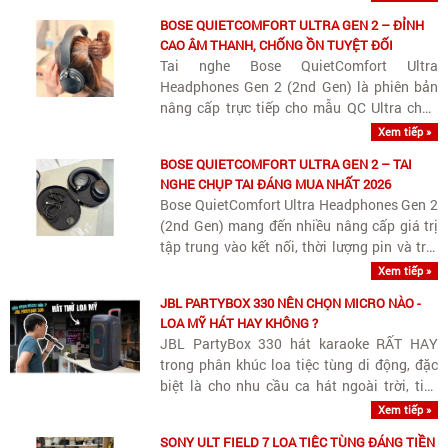
làm tròn.
BOSE QUIETCOMFORT ULTRA GEN 2 – ĐỈNH
CAO ÂM THANH, CHỐNG ỒN TUYỆT ĐỐI
Tai nghe Bose QuietComfort Ultra
Headphones Gen 2 (2nd Gen) là phiên bản
nâng cấp trực tiếp cho mẫu QC Ultra chụp
tai hàng đầu của Bose.
Xem tiếp »
BOSE QUIETCOMFORT ULTRA GEN 2 – TAI
NGHE CHỤP TAI ĐÁNG MUA NHẤT 2026
Bose QuietComfort Ultra Headphones Gen 2
(2nd Gen) mang đến nhiều nâng cấp giá trị
tập trung vào kết nối, thời lượng pin và trải
nghiệm giải trí.
Xem tiếp »
JBL PARTYBOX 330 NÊN CHỌN MICRO NÀO -
LOA MỸ HÁT HAY KHÔNG ?
JBL PartyBox 330 hát karaoke RẤT HAY
trong phân khúc loa tiệc tùng di động, đặc
biệt là cho nhu cầu ca hát ngoài trời, tiệc
sân vườn hay không gian rộng.
Xem tiếp »
SONY ULT FIELD 7 LOA TIỆC TÙNG ĐÁNG TIỀN