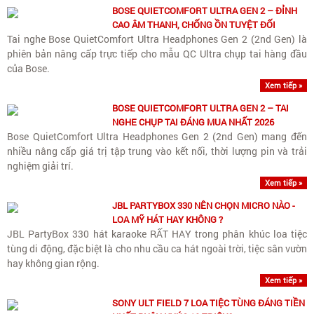
BOSE QUIETCOMFORT ULTRA GEN 2 – ĐỈNH
CAO ÂM THANH, CHỐNG ỒN TUYỆT ĐỐI
Tai nghe Bose QuietComfort Ultra Headphones Gen 2 (2nd Gen) là
phiên bản nâng cấp trực tiếp cho mẫu QC Ultra chụp tai hàng đầu
của Bose.
Xem tiếp »
BOSE QUIETCOMFORT ULTRA GEN 2 – TAI
NGHE CHỤP TAI ĐÁNG MUA NHẤT 2026
Bose QuietComfort Ultra Headphones Gen 2 (2nd Gen) mang đến
nhiều nâng cấp giá trị tập trung vào kết nối, thời lượng pin và trải
nghiệm giải trí.
Xem tiếp »
JBL PARTYBOX 330 NÊN CHỌN MICRO NÀO -
LOA MỸ HÁT HAY KHÔNG ?
JBL PartyBox 330 hát karaoke RẤT HAY trong phân khúc loa tiệc
tùng di động, đặc biệt là cho nhu cầu ca hát ngoài trời, tiệc sân vườn
hay không gian rộng.
Xem tiếp »
SONY ULT FIELD 7 LOA TIỆC TÙNG ĐÁNG TIỀN