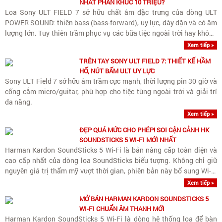
NHẤT PHÂN KHÚC 10 TRIỆU?
Loa Sony ULT FIELD 7 sở hữu chất âm đặc trưng của dòng ULT
POWER SOUND: thiên bass (bass-forward), uy lực, dày dặn và có âm
lượng lớn. Tuy thiên trầm phục vụ các bữa tiệc ngoài trời hay không
gian rộng, loa vẫn giữ được dải trung (vocals)..
Xem tiếp »
TRÊN TAY SONY ULT FIELD 7: THIẾT KẾ HẦM
HỐ, NÚT BẤM ULT UY LỰC
Sony ULT Field 7 sở hữu âm trầm cực mạnh, thời lượng pin 30 giờ và
cổng cắm micro/guitar, phù hợp cho tiệc tùng ngoài trời và giải trí
đa năng.
Xem tiếp »
ĐẸP QUÁ MỨC CHO PHÉP! SOI CẬN CẢNH HK
SOUNDSTICKS 5 WI-FI MỚI NHẤT
Harman Kardon SoundSticks 5 Wi-Fi là bản nâng cấp toàn diện và
cao cấp nhất của dòng loa SoundSticks biểu tượng. Không chỉ giữ
nguyên giá trị thẩm mỹ vượt thời gian, phiên bản này bổ sung Wi-Fi
streaming chuẩn Hi-Res cùng nâng cấp quan trọng..
Xem tiếp »
MỞ BÁN HARMAN KARDON SOUNDSTICKS 5
WI-FI CHUẨN ÂM THANH MỚI
Harman Kardon SoundSticks 5 Wi-Fi là dòng hệ thống loa để bàn