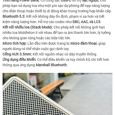
Tính năng Power Bank:
Có cổng sạc
USB-C
hỗ trợ
sạc ngược
, cho
phép bạn sử dụng loa như một pin sạc dự phòng để nạp năng lượng
cho điện thoại hoặc thiết bị di động khác trong trường hợp khẩn cấp.
Bluetooth 5.3:
Kết nối không dây ổn định, phạm vi xa hơn và tiết
kiệm năng lượng hơn. Hỗ trợ các codec như
SBC, AAC, và LC3
.
Kết nối nhiều loa (Stack Mode):
Cho phép kết nối không giới hạn
nhiều loa Middleton II với nhau để tạo ra âm thanh lớn hơn, lý tưởng
cho không gian rộng hoặc các bữa tiệc lớn.
Micro tích hợp:
Lần đầu tiên được trang bị
micro đàm thoại
, giúp
người dùng có thể nhận cuộc gọi rảnh tay.
Cổng AUX 3.5mm:
Kết nối nguồn nhạc có dây truyền thống.
Ứng dụng điều khiển:
Có thể điều khiển và tùy chỉnh EQ chi tiết hơn
thông qua ứng dụng
Marshall Bluetooth
.