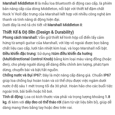
Marshall Middleton II
là mẫu loa Bluetooth di động cao cấp, là phiên
bản nâng cấp của dòng Middleton, nổi bật với thiết kế đậm chất
Rock 'n' Roll đặc trưng của Marshall kết hợp với nhiều công nghệ âm
thanh và tính năng di động hiện đại.
Dưới đây là mô tả chi tiết về
Marshall Middleton II
:
Thiết Kế & Độ Bền (Design & Durability)
Phong cách Marshall:
Vẫn giữ thiết kế hình hộp cổ điển lấy cảm
hứng từ ampli guitar của Marshall, với lớp vỏ ngoài được bọc bằng
chất liệu cao cấp, lưới tản nhiệt kim loại, và logo Marshall nổi bật.
Điều khiển đặc trưng:
Sử dụng
Núm điều khiển đa hướng
(Multidirectional Control Knob)
bằng kim loại màu vàng đồng (hoặc
đen), cho phép người dùng dễ dàng điều chỉnh âm lượng, phát/tạm
dừng, chuyển bài và bật/tắt nguồn.
Chống nước và Bụi IP67:
Đây là một nâng cấp đáng giá. Chuẩn
IP67
giúp loa chống bụi hoàn toàn và có thể chịu được việc ngâm dưới
nước ở độ sâu 1 mét trong tối đa 30 phút. Hoàn hảo cho các buổi tiệc
ngoài trời, bãi biển hoặc hồ bơi.
Tính di động:
Loa có kích thước vừa phải và trọng lượng khoảng
1.8
kg
, đi kèm với
dây đeo có thể tháo rời
(làm từ vật liệu bền bỉ), giúp dễ
dàng mang theo bằng tay hoặc đeo trên vai.