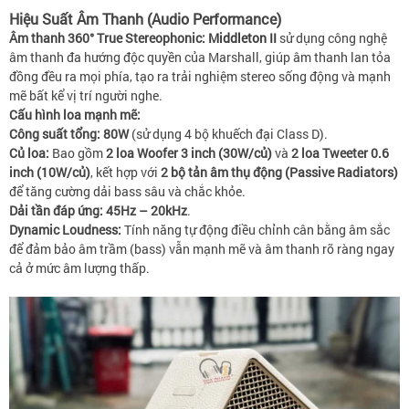
Hiệu Suất Âm Thanh (Audio Performance)
Âm thanh 360° True Stereophonic:
Middleton II
sử dụng công nghệ
âm thanh đa hướng độc quyền của Marshall, giúp âm thanh lan tỏa
đồng đều ra mọi phía, tạo ra trải nghiệm stereo sống động và mạnh
mẽ bất kể vị trí người nghe.
Cấu hình loa mạnh mẽ:
Công suất tổng:
80W
(sử dụng 4 bộ khuếch đại Class D).
Củ loa:
Bao gồm
2 loa Woofer 3 inch (30W/củ)
và
2 loa Tweeter 0.6
inch (10W/củ)
, kết hợp với
2 bộ tản âm thụ động (Passive Radiators)
để tăng cường dải bass sâu và chắc khỏe.
Dải tần đáp ứng:
45Hz – 20kHz
.
Dynamic Loudness:
Tính năng tự động điều chỉnh cân bằng âm sắc
để đảm bảo âm trầm (bass) vẫn mạnh mẽ và âm thanh rõ ràng ngay
cả ở mức âm lượng thấp.