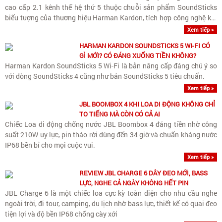
cao cấp 2.1 kênh thế hệ thứ 5 thuộc chuỗi sản phẩm SoundSticks
biểu tượng của thương hiệu Harman Kardon, tích hợp công nghệ kết
nối Wi-Fi streaming không dây chất lượng cao và..
Xem tiếp »
HARMAN KARDON SOUNDSTICKS 5 WI-FI CÓ
GÌ MỚI? CÓ ĐÁNG XUỐNG TIỀN KHÔNG?
Harman Kardon SoundSticks 5 Wi-Fi là bản nâng cấp đáng chú ý so
với dòng SoundSticks 4 cũng như bản SoundSticks 5 tiêu chuẩn.
Xem tiếp »
JBL BOOMBOX 4 KHI LOA DI ĐỘNG KHÔNG CHỈ
TO TIẾNG MÀ CÒN CÓ CẢ AI
Chiếc Loa di động chống nước JBL Boombox 4 đáng tiền nhờ công
suất 210W uy lực, pin tháo rời dùng đến 34 giờ và chuẩn kháng nước
IP68 bền bỉ cho mọi cuộc vui.
Xem tiếp »
REVIEW JBL CHARGE 6 DÂY ĐEO MỚI, BASS
LỰC, NGHE CẢ NGÀY KHÔNG HẾT PIN
JBL Charge 6 là một chiếc loa cực kỳ toàn diện cho nhu cầu nghe
ngoài trời, đi tour, camping, du lịch nhờ bass lực, thiết kế có quai đeo
tiện lợi và độ bền IP68 chống cày xới