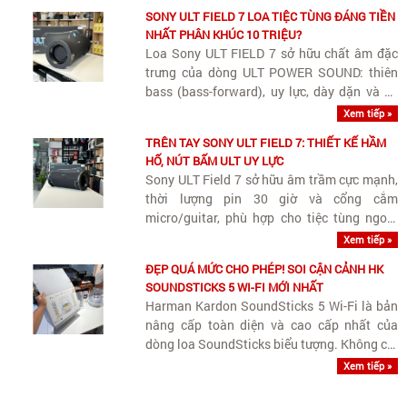
SONY ULT FIELD 7 LOA TIỆC TÙNG ĐÁNG TIỀN
NHẤT PHÂN KHÚC 10 TRIỆU?
Loa Sony ULT FIELD 7 sở hữu chất âm đặc
trưng của dòng ULT POWER SOUND: thiên
bass (bass-forward), uy lực, dày dặn và có
âm lượng lớn. Tuy thiên trầm phục vụ các
Xem tiếp »
bữa tiệc ngoài trời hay không gian rộng, loa
TRÊN TAY SONY ULT FIELD 7: THIẾT KẾ HẦM
vẫn giữ được dải trung (vocals)..
HỐ, NÚT BẤM ULT UY LỰC
Sony ULT Field 7 sở hữu âm trầm cực mạnh,
thời lượng pin 30 giờ và cổng cắm
micro/guitar, phù hợp cho tiệc tùng ngoài
trời và giải trí đa năng.
Xem tiếp »
ĐẸP QUÁ MỨC CHO PHÉP! SOI CẬN CẢNH HK
SOUNDSTICKS 5 WI-FI MỚI NHẤT
Harman Kardon SoundSticks 5 Wi-Fi là bản
nâng cấp toàn diện và cao cấp nhất của
dòng loa SoundSticks biểu tượng. Không chỉ
giữ nguyên giá trị thẩm mỹ vượt thời gian,
Xem tiếp »
phiên bản này bổ sung Wi-Fi streaming
chuẩn Hi-Res cùng nâng cấp quan trọng..