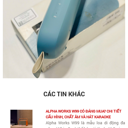
CÁC TIN KHÁC
ALPHA WORKS W99 CÓ ĐÁNG MUA? CHI TIẾT
CẤU HÌNH, CHẤT ÂM VÀ HÁT KARAOKE
Alpha Works W99 là mẫu loa di động đa