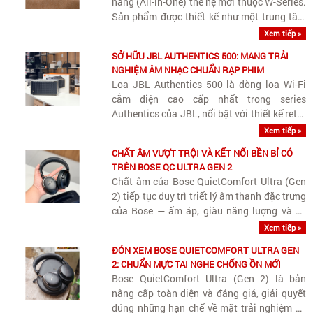
năng (All-in-One) thế hệ mới thuộc W-Series.
Sản phẩm được thiết kế như một trung tâm
giải trí di động thu nhỏ cho gia đình, kết hợp
Xem tiếp »
hài hòa giữa khả năng nghe nhạc chất lượng
SỞ HỮU JBL AUTHENTICS 500: MANG TRẢI
cao, hát karaoke tiện..
NGHIỆM ÂM NHẠC CHUẨN RẠP PHIM
Loa JBL Authentics 500 là dòng loa Wi-Fi
cắm điện cao cấp nhất trong series
Authentics của JBL, nổi bật với thiết kế retro
Quadrex, công suất khủng 270W và khả
Xem tiếp »
năng tái tạo Dolby Atmos Music sống động.
CHẤT ÂM VƯỢT TRỘI VÀ KẾT NỐI BỀN BỈ CÓ
TRÊN BOSE QC ULTRA GEN 2
Chất âm của Bose QuietComfort Ultra (Gen
2) tiếp tục duy trì triết lý âm thanh đặc trưng
của Bose — ấm áp, giàu năng lượng và dễ
nghe lâu — nhưng được nâng cấp đáng kể về
Xem tiếp »
độ chi tiết, khả năng bóc tách nhạc cụ và
ĐÓN XEM BOSE QUIETCOMFORT ULTRA GEN
kiểm soát dải..
2: CHUẨN MỰC TAI NGHE CHỐNG ỒN MỚI
Bose QuietComfort Ultra (Gen 2) là bản
nâng cấp toàn diện và đáng giá, giải quyết
đúng những hạn chế về mặt trải nghiệm và