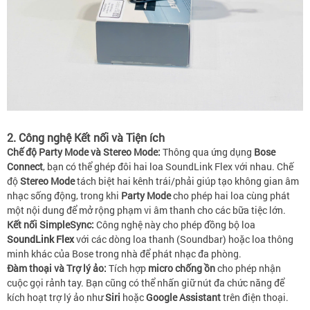
2. Công nghệ Kết nối và Tiện ích
Chế độ Party Mode và Stereo Mode:
Thông qua ứng dụng
Bose
Connect
, bạn có thể ghép đôi hai loa SoundLink Flex với nhau. Chế
độ
Stereo Mode
tách biệt hai kênh trái/phải giúp tạo không gian âm
nhạc sống động, trong khi
Party Mode
cho phép hai loa cùng phát
một nội dung để mở rộng phạm vi âm thanh cho các bữa tiệc lớn.
Kết nối SimpleSync:
Công nghệ này cho phép đồng bộ loa
SoundLink Flex
với các dòng loa thanh (Soundbar) hoặc loa thông
minh khác của Bose trong nhà để phát nhạc đa phòng.
Đàm thoại và Trợ lý ảo:
Tích hợp
micro chống ồn
cho phép nhận
cuộc gọi rảnh tay. Bạn cũng có thể nhấn giữ nút đa chức năng để
kích hoạt trợ lý ảo như
Siri
hoặc
Google Assistant
trên điện thoại.