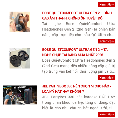
tính năng kỹ thuật mà thế hệ đầu tiên chưa
Xem tiếp »
làm tròn.
BOSE QUIETCOMFORT ULTRA GEN 2 – ĐỈNH
CAO ÂM THANH, CHỐNG ỒN TUYỆT ĐỐI
Tai nghe Bose QuietComfort Ultra
Headphones Gen 2 (2nd Gen) là phiên bản
nâng cấp trực tiếp cho mẫu QC Ultra chụp
tai hàng đầu của Bose.
Xem tiếp »
BOSE QUIETCOMFORT ULTRA GEN 2 – TAI
NGHE CHỤP TAI ĐÁNG MUA NHẤT 2026
Bose QuietComfort Ultra Headphones Gen 2
(2nd Gen) mang đến nhiều nâng cấp giá trị
tập trung vào kết nối, thời lượng pin và trải
nghiệm giải trí.
Xem tiếp »
JBL PARTYBOX 330 NÊN CHỌN MICRO NÀO -
LOA MỸ HÁT HAY KHÔNG ?
JBL PartyBox 330 hát karaoke RẤT HAY
trong phân khúc loa tiệc tùng di động, đặc
biệt là cho nhu cầu ca hát ngoài trời, tiệc
sân vườn hay không gian rộng.
Xem tiếp »