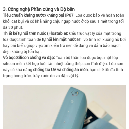
3. Công nghệ Phần cứng và Độ bền
Tiêu chuẩn kháng nước/kháng bụi IP67:
Loa được bảo vệ hoàn toàn
khỏi cát bụi và có khả năng chịu ngập nước ở độ sâu 1 mét trong tối
đa 30 phút.
Thiết kế tự nổi trên nước (Floatable):
Cấu trúc vật lý của mặt trong
loa được tính toán để
tự nổi lên mặt nước
khi vô tình rơi xuống hồ bơi
hay bãi biển, giúp việc tìm kiếm trở nên dễ dàng và đảm bảo mạch
điện không bị tổn hại.
Vỏ bọc Silicon chống va đập:
Toàn bộ thân loa được bọc một lớp
silicon mềm kết hợp lưới tản nhiệt bằng thép sơn tĩnh điện. Lớp sơn
này có khả năng
chống tia UV và chống ăn mòn
, hạn chế tối đa tình
trạng bong tróc, trầy xước do va đập vật lý.