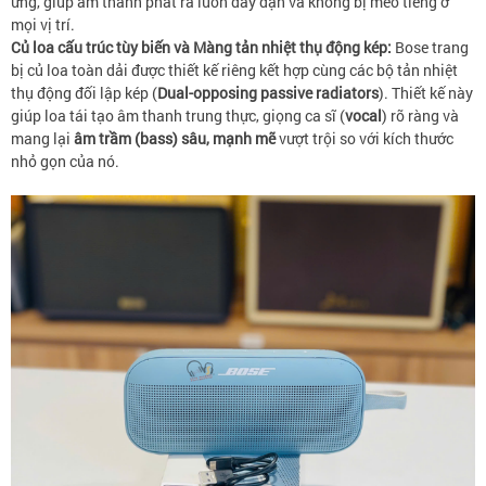
ứng, giúp âm thanh phát ra luôn đầy đặn và không bị méo tiếng ở
mọi vị trí.
Củ loa cấu trúc tùy biến và Màng tản nhiệt thụ động kép:
Bose trang
bị củ loa toàn dải được thiết kế riêng kết hợp cùng các bộ tản nhiệt
thụ động đối lập kép (
Dual-opposing passive radiators
). Thiết kế này
giúp loa tái tạo âm thanh trung thực, giọng ca sĩ (
vocal
) rõ ràng và
mang lại
âm trầm (bass) sâu, mạnh mẽ
vượt trội so với kích thước
nhỏ gọn của nó.