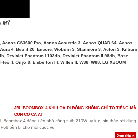
a MỸ
,
Acnos CS3600 Pro
,
Acnos Acoustic 3
,
Acnos QUAD 64
,
Acnos
Aura 4
,
Beolit 20
,
Encore
,
Woburn 3
,
Stanmore 3
,
Acton 3
,
Kilburn
db
,
Devialet Phantom I 103db
,
Devialet Phantom II 98db
,
Bose
Flex II
,
Onyx 9
,
Emberton III
,
Willen II
,
W38
,
W88
,
LG XBOOM
JBL BOOMBOX 4 KHI LOA DI ĐỘNG KHÔNG CHỈ TO TIẾNG MÀ
CÒN CÓ CẢ AI
L Boombox 4 đáng tiền nhờ công suất 210W uy lực, pin tháo rời dùng
P68 bền bỉ cho mọi cuộc vui.
Xem tiếp »