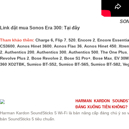
SON
Link đặt mua Sonos Era 300:
Tại đây
Tham khảo thêm:
Charge 6
,
Flip 7
,
520
,
Encore 2
,
Encore Essentia
CS3600
,
Acnos Hinet 3600
,
Acnos Flac 36
,
Acnos Hinet 450
,
Xtre
2
,
Authentics 200
,
Authentics 300
,
Authentics 500
,
The One Plus
Revolve Plus 2
,
Bose Revolve 2
,
Bose S1 Pro+
,
Bose Max
,
EV 30M
360 XO2TBK
,
Sumico BT-S52
,
Sumico BT-S65
,
Sumico BT-S82
,
Ve
HARMAN KARDON SOUNDSTI
ĐÁNG XUỐNG TIỀN KHÔNG?
Harman Kardon SoundSticks 5 Wi-Fi là bản nâng cấp đáng chú ý so 
bản SoundSticks 5 tiêu chuẩn.