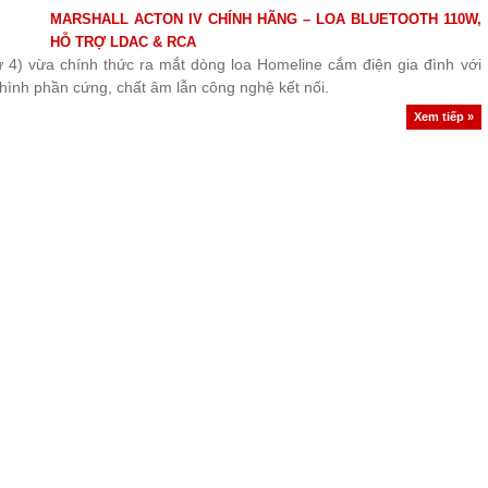
MARSHALL ACTON IV CHÍNH HÃNG – LOA BLUETOOTH 110W,
HỖ TRỢ LDAC & RCA
ứ 4) vừa chính thức ra mắt dòng loa Homeline cắm điện gia đình với
hình phần cứng, chất âm lẫn công nghệ kết nối.
Xem tiếp »