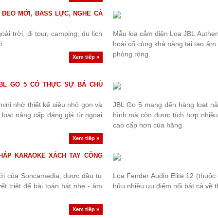
 ĐEO MỚI, BASS LỰC, NGHE CẢ
i trời, đi tour, camping, du lịch
Mẫu loa cắm điện Loa JBL Authen
i
hoài cổ cùng khả năng tái tạo âm
phòng rộng.
Xem tiếp »
 JBL GO 5 CÓ THỰC SỰ BÁ CHỦ
mini nhờ thiết kế siêu nhỏ gọn và
JBL Go 5 mang đến hàng loạt nân
loạt nâng cấp đáng giá từ ngoại
hình mà còn được tích hợp nhiều
cao cấp hơn của hãng.
Xem tiếp »
 PHÁP KARAOKE XÁCH TAY CÔNG
ới của Soncamedia, được đầu tư
Loa Fender Audio Elite 12 (thuộc
t triệt để bài toán hát nhẹ - âm
hữu nhiều ưu điểm nổi bật cả về th
Xem tiếp »