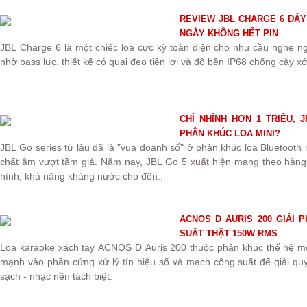
REVIEW JBL CHARGE 6 DÂY
NGÀY KHÔNG HẾT PIN
JBL Charge 6 là một chiếc loa cực kỳ toàn diện cho nhu cầu nghe ngoà
nhờ bass lực, thiết kế có quai đeo tiện lợi và độ bền IP68 chống cày xớ
CHỈ NHỈNH HƠN 1 TRIỆU,
PHÂN KHÚC LOA MINI?
JBL Go series từ lâu đã là "vua doanh số" ở phân khúc loa Bluetooth 
chất âm vượt tầm giá. Năm nay, JBL Go 5 xuất hiện mang theo hàng 
hình, khả năng kháng nước cho đến..
ACNOS D AURIS 200 GIẢI
SUẤT THẬT 150W RMS
Loa karaoke xách tay ACNOS D Auris 200 thuộc phân khúc thế hệ m
mạnh vào phần cứng xử lý tín hiệu số và mạch công suất để giải quyế
sạch - nhạc nền tách biệt.