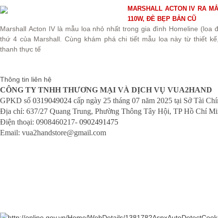
MARSHALL ACTON IV RA MẮ
110W, ĐÈ BẸP BẢN CŨ
Marshall Acton IV là mẫu loa nhỏ nhất trong gia đình Homeline (loa đ
thứ 4 của Marshall. Cùng khám phá chi tiết mẫu loa này từ thiết k
thanh thực tế
Thông tin liên hệ
CÔNG TY TNHH THƯƠNG MẠI VÀ DỊCH VỤ VUA2HAND
GPKD số
0319049024
cấp ngày 25 tháng 07 năm 2025 tại Sở Tài Ch
Địa chỉ: 637/27 Quang Trung, Phường Thông Tây Hội, TP Hồ Chí M
Điện thoại: 0908460217-
0902491475
Email: vua2handstore@gmail.com
Chính sách bảo hành
Chính sách bảo mật
Chính sách vận chuyển
Chính sách kiểm hàng
Chính sách thanh toán
Chính sách đổi trả