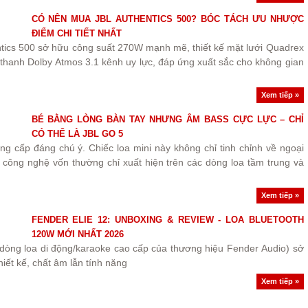
CÓ NÊN MUA JBL AUTHENTICS 500? BÓC TÁCH ƯU NHƯỢC
ĐIỂM CHI TIẾT NHẤT
tics 500 sở hữu công suất 270W mạnh mẽ, thiết kế mặt lưới Quadrex
 thanh Dolby Atmos 3.1 kênh uy lực, đáp ứng xuất sắc cho không gian
Xem tiếp »
BÉ BẰNG LÒNG BÀN TAY NHƯNG ÂM BASS CỰC LỰC – CHỈ
CÓ THỂ LÀ JBL GO 5
g cấp đáng chú ý. Chiếc loa mini này không chỉ tinh chỉnh về ngoại
 công nghệ vốn thường chỉ xuất hiện trên các dòng loa tầm trung và
Xem tiếp »
FENDER ELIE 12: UNBOXING & REVIEW - LOA BLUETOOTH
120W MỚI NHẤT 2026
 dòng loa di động/karaoke cao cấp của thương hiệu Fender Audio) sở
iết kế, chất âm lẫn tính năng
Xem tiếp »