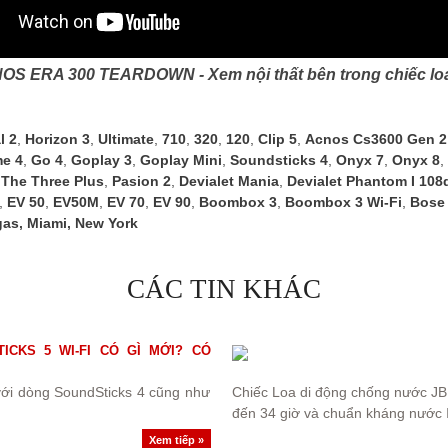
OS ERA 300 TEARDOWN - Xem nội thất bên trong chiếc lo
l 2
,
Horizon 3
,
Ultimate
,
710
,
320
,
120
,
Clip 5
,
Acnos Cs3600 Gen 2
me 4
,
Go 4
,
Goplay 3
,
Goplay Mini
,
Soundsticks 4
,
Onyx 7
,
Onyx 8
,
,
The Three Plus
,
Pasion 2
,
Devialet Mania
,
Devialet Phantom I 108
,
EV 50
,
EV50M
,
EV 70
,
EV 90
,
Boombox 3
,
Boombox 3 Wi-Fi
,
Bose 
gas
,
Miami
,
New York
CÁC TIN KHÁC
CKS 5 WI-FI CÓ GÌ MỚI? CÓ
với dòng SoundSticks 4 cũng như
Chiếc Loa di động chống nước JB
đến 34 giờ và chuẩn kháng nước I
Xem tiếp »