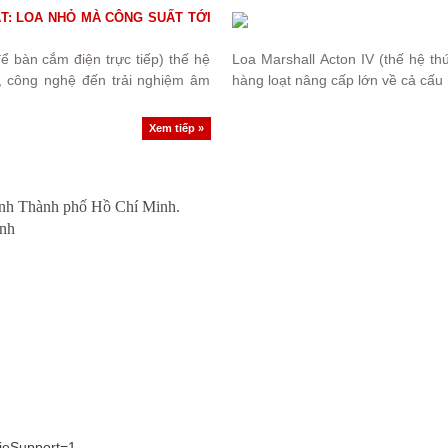
T: LOA NHỎ MÀ CÔNG SUẤT TỚI
ể bàn cắm điện trực tiếp) thế hệ
Loa Marshall Acton IV (thế hệ th
ế, công nghệ đến trải nghiệm âm
hàng loạt nâng cấp lớn về cả cấu 
Xem tiếp »
ính Thành phố Hồ Chí Minh.
inh