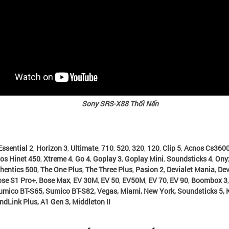
Sony SRS-X88 Thổi Nến
Essential 2
,
Horizon 3
,
Ultimate
,
710
,
520
,
320
,
120
,
Clip 5
,
Acnos Cs3600
os Hinet 450
,
Xtreme 4
,
Go 4
,
Goplay 3
,
Goplay Mini
,
Soundsticks 4
,
Ony
hentics 500
,
The One Plus
,
The Three Plus
,
Pasion 2
,
Devialet Mania
,
Dev
se S1 Pro+
,
Bose Max
,
EV 30M
,
EV 50
,
EV50M
,
EV 70
,
EV 90
,
Boombox 3
umico BT-S65
,
Sumico BT-S82
,
Vegas
,
Miami
,
New York
,
Soundsticks 5
,
ndLink Plus
,
A1 Gen 3
,
Middleton II