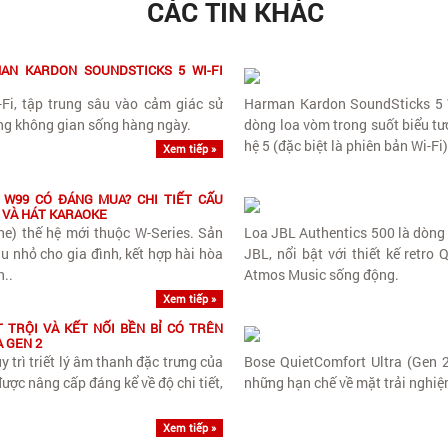
CÁC TIN KHÁC
AN KARDON SOUNDSTICKS 5 WI-FI
Fi, tập trung sâu vào cảm giác sử
Harman Kardon SoundSticks 5 W
ong không gian sống hàng ngày.
dòng loa vòm trong suốt biểu tượ
hệ 5 (đặc biệt là phiên bản Wi-Fi)
Xem tiếp »
W99 CÓ ĐÁNG MUA? CHI TIẾT CẤU
 VÀ HÁT KARAOKE
ne) thế hệ mới thuộc W-Series. Sản
Loa JBL Authentics 500 là dòng 
hu nhỏ cho gia đình, kết hợp hài hòa
JBL, nổi bật với thiết kế retr
n..
Atmos Music sống động.
Xem tiếp »
 TRỘI VÀ KẾT NỐI BỀN BỈ CÓ TRÊN
 GEN 2
 trì triết lý âm thanh đặc trưng của
Bose QuietComfort Ultra (Gen 2
ợc nâng cấp đáng kể về độ chi tiết,
những hạn chế về mặt trải nghiệm
Xem tiếp »