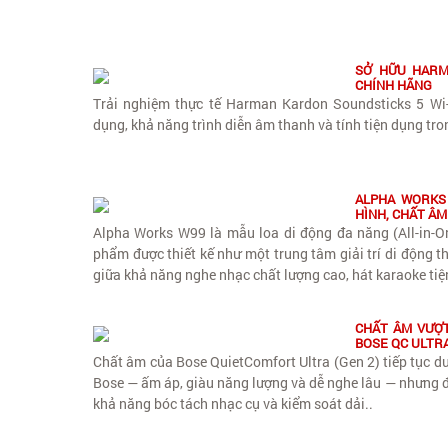
SỞ HỮU HARM
CHÍNH HÃNG
Trải nghiệm thực tế Harman Kardon Soundsticks 5 Wi-
dụng, khả năng trình diễn âm thanh và tính tiện dụng tr
ALPHA WORKS 
HÌNH, CHẤT ÂM
Alpha Works W99 là mẫu loa di động đa năng (All-in-O
phẩm được thiết kế như một trung tâm giải trí di động t
giữa khả năng nghe nhạc chất lượng cao, hát karaoke tiệ
CHẤT ÂM VƯỢT
BOSE QC ULTRA
Chất âm của Bose QuietComfort Ultra (Gen 2) tiếp tục duy
Bose — ấm áp, giàu năng lượng và dễ nghe lâu — nhưng đư
khả năng bóc tách nhạc cụ và kiểm soát dải..