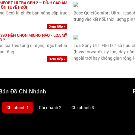
MFORT ULTRA GEN 2 – ĐỈNH CAO ÂM
 ỒN TUYỆT ĐỐI
nd Gen) là phiên bản nâng cấp trực
Bose QuietComfort Ultra Headph
trung vào kết nối, thời lượng pin 
Xem tiếp »
 330 NÊN CHỌN MICRO NÀO - LOA MỸ
G ?
loa tiệc tùng di động, đặc biệt là
Loa Sony ULT FIELD 7 sở hữu 
ian rộng.
(bass-forward), uy lực, dày dặ
ngoài trời hay không gian rộng, l
Xem tiếp »
Bản Đồ Chi Nhánh
Chi nhánh 1
Chi nhánh 2
Chi nhánh 3