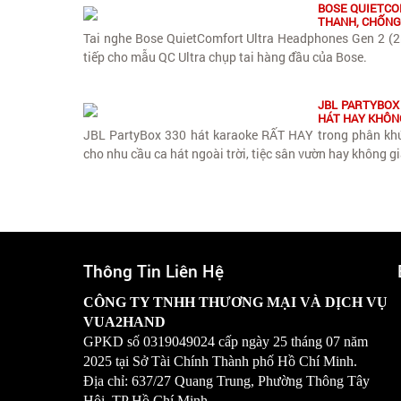
BOSE QUIETCO
THANH, CHỐNG
Tai nghe Bose QuietComfort Ultra Headphones Gen 2 (2
tiếp cho mẫu QC Ultra chụp tai hàng đầu của Bose.
JBL PARTYBOX
HÁT HAY KHÔN
JBL PartyBox 330 hát karaoke RẤT HAY trong phân khúc 
cho nhu cầu ca hát ngoài trời, tiệc sân vườn hay không g
Thông Tin Liên Hệ
CÔNG TY TNHH THƯƠNG MẠI VÀ DỊCH VỤ
VUA2HAND
GPKD số
0319049024
cấp ngày 25 tháng 07 năm
2025 tại Sở Tài Chính Thành phố Hồ Chí Minh.
Địa chỉ: 637/27 Quang Trung, Phường Thông Tây
Hội, TP Hồ Chí Minh