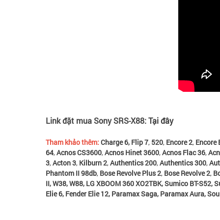
Link đặt mua Sony SRS-X88:
Tại đây
Tham khảo thêm:
Charge 6
,
Flip 7
,
520
,
Encore 2
,
Encore 
64
,
Acnos CS3600
,
Acnos Hinet 3600
,
Acnos Flac 36
,
Acn
3
,
Acton 3
,
Kilburn 2
,
Authentics 200
,
Authentics 300
,
Aut
Phantom II 98db
,
Bose Revolve Plus 2
,
Bose Revolve 2
,
Bo
II
,
W38
,
W88
,
LG XBOOM 360 XO2TBK
,
Sumico BT-S52
,
S
Elie 6
,
Fender Elie 12
,
Paramax Saga
,
Paramax Aura
,
Sou