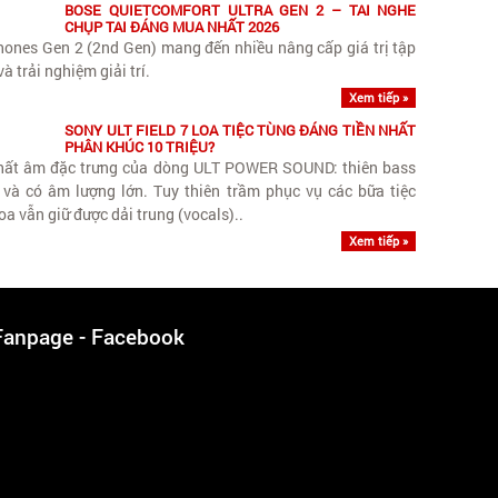
BOSE QUIETCOMFORT ULTRA GEN 2 – TAI NGHE
CHỤP TAI ĐÁNG MUA NHẤT 2026
ones Gen 2 (2nd Gen) mang đến nhiều nâng cấp giá trị tập
và trải nghiệm giải trí.
Xem tiếp »
SONY ULT FIELD 7 LOA TIỆC TÙNG ĐÁNG TIỀN NHẤT
PHÂN KHÚC 10 TRIỆU?
chất âm đặc trưng của dòng ULT POWER SOUND: thiên bass
n và có âm lượng lớn. Tuy thiên trầm phục vụ các bữa tiệc
oa vẫn giữ được dải trung (vocals)..
Xem tiếp »
Fanpage - Facebook