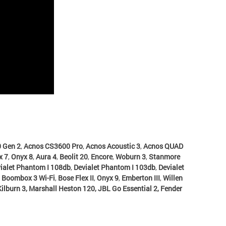
 Gen 2
,
Acnos CS3600 Pro
,
Acnos Acoustic 3
,
Acnos QUAD
x 7
,
Onyx 8
,
Aura 4
,
Beolit 20
,
Encore
,
Woburn 3
,
Stanmore
ialet Phantom I 108db
,
Devialet Phantom I 103db
,
Devialet
,
Boombox 3 Wi-Fi
,
Bose Flex II
,
Onyx 9
,
Emberton III
,
Willen
Kilburn 3
,
Marshall Heston 120
,
JBL Go Essential 2
,
Fender