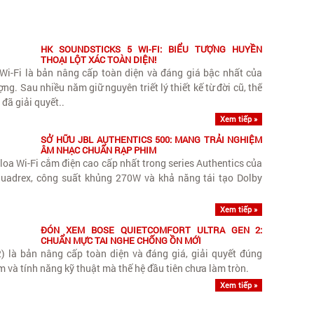
HK SOUNDSTICKS 5 WI-FI: BIỂU TƯỢNG HUYỀN
THOẠI LỘT XÁC TOÀN DIỆN!
i-Fi là bản nâng cấp toàn diện và đáng giá bậc nhất của
ng. Sau nhiều năm giữ nguyên triết lý thiết kế từ đời cũ, thế
 đã giải quyết..
Xem tiếp »
SỞ HỮU JBL AUTHENTICS 500: MANG TRẢI NGHIỆM
ÂM NHẠC CHUẨN RẠP PHIM
loa Wi-Fi cắm điện cao cấp nhất trong series Authentics của
o Quadrex, công suất khủng 270W và khả năng tái tạo Dolby
Xem tiếp »
ĐÓN XEM BOSE QUIETCOMFORT ULTRA GEN 2:
CHUẨN MỰC TAI NGHE CHỐNG ỒN MỚI
) là bản nâng cấp toàn diện và đáng giá, giải quyết đúng
 và tính năng kỹ thuật mà thế hệ đầu tiên chưa làm tròn.
Xem tiếp »